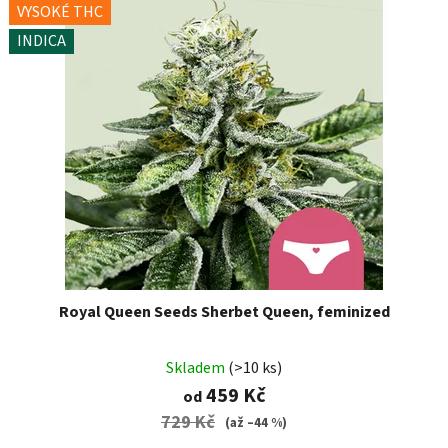
VYSOKÉ THC
INDICA
Royal Queen Seeds Sherbet Queen, feminized
Skladem
(>10 ks)
459 Kč
od
729 Kč
(až –44 %)