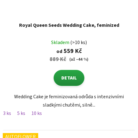
Royal Queen Seeds Wedding Cake, feminized
Skladem
(>10 ks)
559 Kč
od
889 Kč
(až –44 %)
DETAIL
Wedding Cake je feminizovaná odrůda s intenzivními
sladkými chutěmi, silně...
3 ks
5 ks
10 ks
AUTOFLOWER