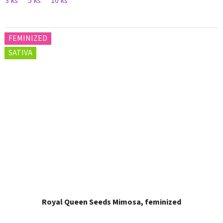
3 ks
5 ks
10 ks
FEMINIZED
SATIVA
Royal Queen Seeds Mimosa, feminized