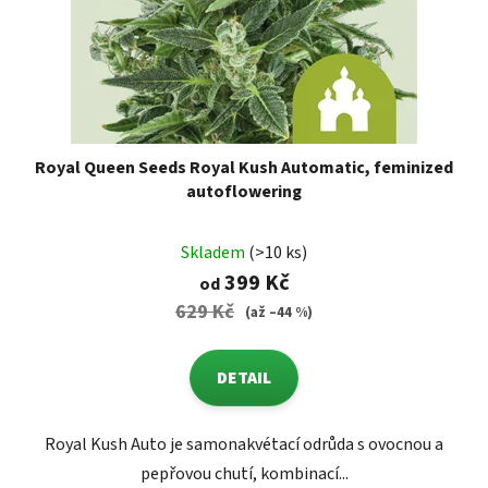
Royal Queen Seeds Royal Kush Automatic, feminized
autoflowering
Skladem
(>10 ks)
399 Kč
od
629 Kč
(až –44 %)
DETAIL
Royal Kush Auto je samonakvétací odrůda s ovocnou a
pepřovou chutí, kombinací...