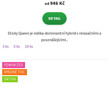
946 Kč
od
DETAIL
Sticky Queen je indika-dominantní hybrid s relaxačními a
povznášejícími...
3 ks
5 ks
10 ks
FEMINIZED
VYSOKÉ THC
SATIVA