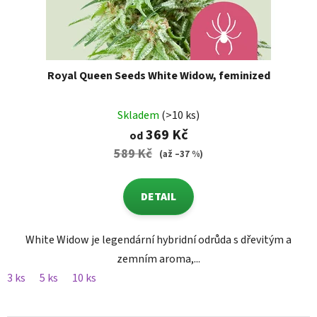
Royal Queen Seeds White Widow, feminized
Skladem
(>10 ks)
369 Kč
od
589 Kč
(až –37 %)
DETAIL
White Widow je legendární hybridní odrůda s dřevitým a
zemním aroma,...
3 ks
5 ks
10 ks