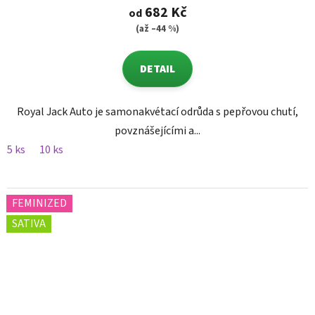
682 Kč
od
(až –44 %)
DETAIL
Royal Jack Auto je samonakvétací odrůda s pepřovou chutí,
povznášejícími a...
5 ks
10 ks
FEMINIZED
SATIVA