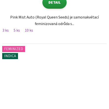
DETAIL
Pink Mist Auto (Royal Queen Seeds) je samonakvétací
feminizovaná odrůda s...
3 ks
5 ks
10 ks
FEMINIZED
INDICA