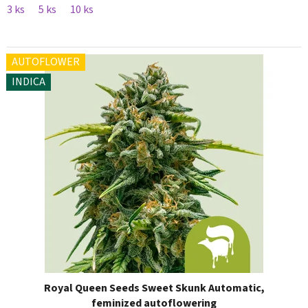
3 ks
5 ks
10 ks
AUTOFLOWER
INDICA
Royal Queen Seeds Sweet Skunk Automatic,
feminized autoflowering