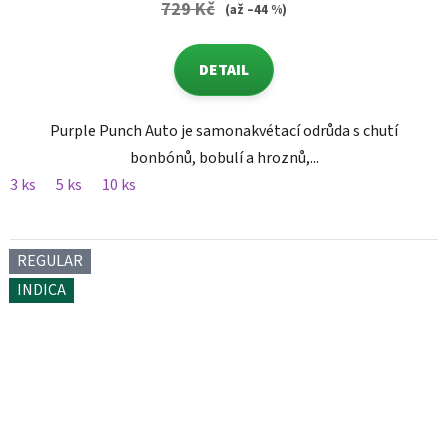
729 Kč
(až –44 %)
DETAIL
Purple Punch Auto je samonakvétací odrůda s chutí
bonbónů, bobulí a hroznů,...
3 ks
5 ks
10 ks
REGULAR
INDICA