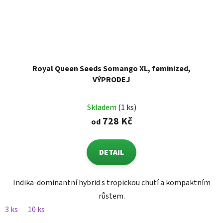
Royal Queen Seeds Somango XL, feminized,
VÝPRODEJ
Skladem
(1 ks)
728 Kč
od
DETAIL
Indika-dominantní hybrid s tropickou chutí a kompaktním
růstem.
3 ks
10 ks