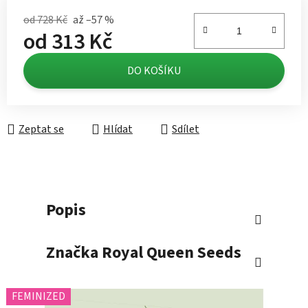
od 728 Kč
až –57 %
od
313 Kč
Měrná cena:
DO KOŠÍKU
Zeptat se
Hlídat
Sdílet
Popis
Značka
Royal Queen Seeds
FEMINIZED