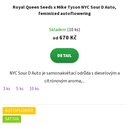
Royal Queen Seeds x Mike Tyson NYC Sour D Auto,
feminized autoflowering
Skladem
(10 ks)
670 Kč
od
DETAIL
NYC Sour D Auto je samonakvétací odrůda s dieselovým a
citrónovým aroma,...
3 ks
5 ks
10 ks
AUTOFLOWER
SATIVA