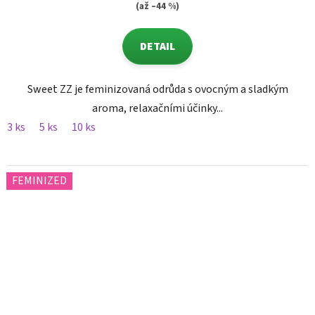
(až –44 %)
DETAIL
Sweet ZZ je feminizovaná odrůda s ovocným a sladkým
aroma, relaxačními účinky...
3 ks
5 ks
10 ks
FEMINIZED