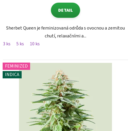
DETAIL
Sherbet Queen je feminizovaná odrůda s ovocnou a zemitou
chutí, relaxačními a...
3 ks
5 ks
10 ks
FEMINIZED
INDICA