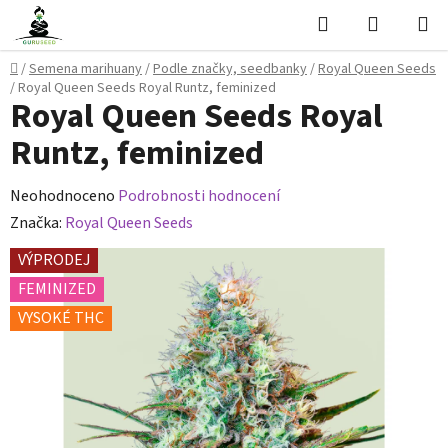
Přejít
Hledat
NÁKUPN
na
KOŠÍK
obsah
Domů
/
Semena marihuany
/
Podle značky, seedbanky
/
Royal Queen Seeds
/
Royal Queen Seeds Royal Runtz, feminized
Royal Queen Seeds Royal
Runtz, feminized
Průměrné
Neohodnoceno
Podrobnosti hodnocení
hodnocení
Značka:
Royal Queen Seeds
produktu
VÝPRODEJ
je
FEMINIZED
0,0
VYSOKÉ THC
z
5
hvězdiček.