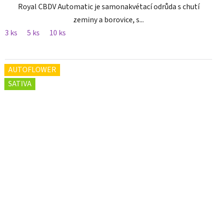
Royal CBDV Automatic je samonakvétací odrůda s chutí
zeminy a borovice, s...
3 ks
5 ks
10 ks
AUTOFLOWER
SATIVA