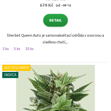
679 Kč
(až –44 %)
DETAIL
Sherbet Queen Auto je samonakvétací odrůda s ovocnou a
sladkou chutí,...
3 ks
5 ks
10 ks
AUTOFLOWER
INDICA