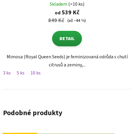
Skladem
(>10 ks)
539 Kč
od
849 Kč
(až –44 %)
DETAIL
Mimosa (Royal Queen Seeds) je feminizovaná odrůda s chutí
citrusů a zeminy,...
3 ks
5 ks
10 ks
Podobné produkty