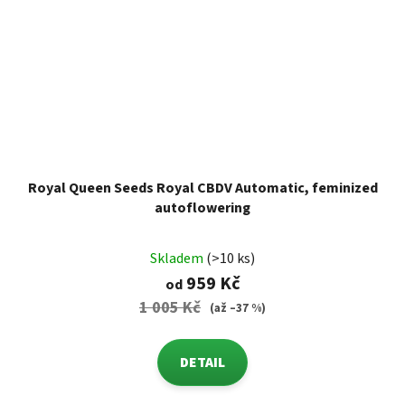
Royal Queen Seeds Royal CBDV Automatic, feminized
autoflowering
Skladem
(>10 ks)
959 Kč
od
1 005 Kč
(až –37 %)
DETAIL