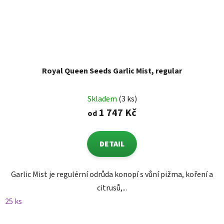
Royal Queen Seeds Garlic Mist, regular
Skladem
(3 ks)
1 747 Kč
od
DETAIL
Garlic Mist je regulérní odrůda konopí s vůní pižma, koření a
citrusů,...
25 ks