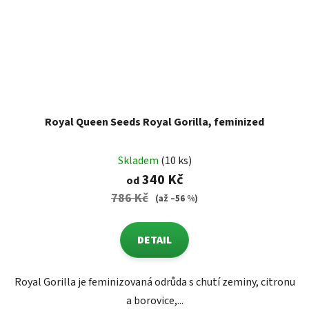
Royal Queen Seeds Royal Gorilla, feminized
Skladem
(10 ks)
340 Kč
od
786 Kč
(až –56 %)
DETAIL
Royal Gorilla je feminizovaná odrůda s chutí zeminy, citronu
a borovice,...