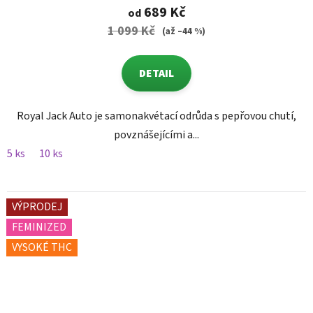
689 Kč
od
1 099 Kč
(až –44 %)
DETAIL
Royal Jack Auto je samonakvétací odrůda s pepřovou chutí,
povznášejícími a...
5 ks
10 ks
VÝPRODEJ
FEMINIZED
VYSOKÉ THC