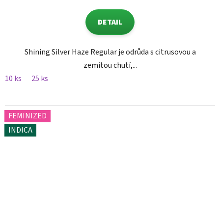
DETAIL
Shining Silver Haze Regular je odrůda s citrusovou a
zemitou chutí,...
10 ks
25 ks
FEMINIZED
INDICA