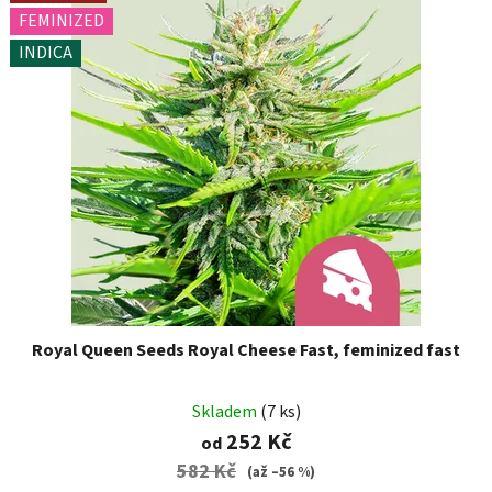
FEMINIZED
INDICA
Royal Queen Seeds Royal Cheese Fast, feminized fast
Skladem
(7 ks)
252 Kč
od
582 Kč
(až –56 %)