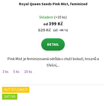
Royal Queen Seeds Pink Mist, feminized
Skladem
(>10 ks)
399 Kč
od
629 Kč
(až –44 %)
DETAIL
Pink Mist je feminizovaná odrůda s chutí bobulí, hroznů a
třešní,...
3 ks
5 ks
10 ks
AUTOFLOWER
SATIVA