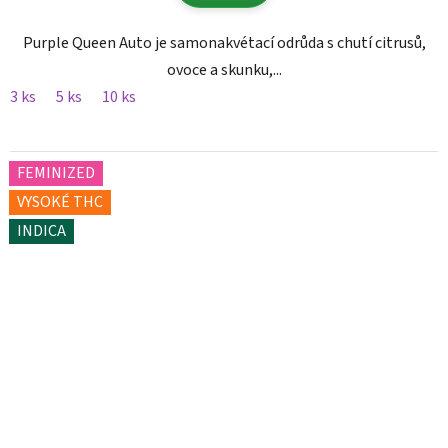
Purple Queen Auto je samonakvétací odrůda s chutí citrusů,
ovoce a skunku,...
3 ks
5 ks
10 ks
FEMINIZED
VYSOKÉ THC
INDICA