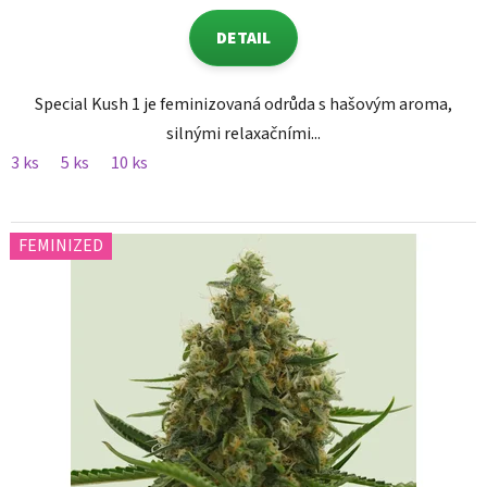
DETAIL
Special Kush 1 je feminizovaná odrůda s hašovým aroma,
silnými relaxačními...
3 ks
5 ks
10 ks
FEMINIZED