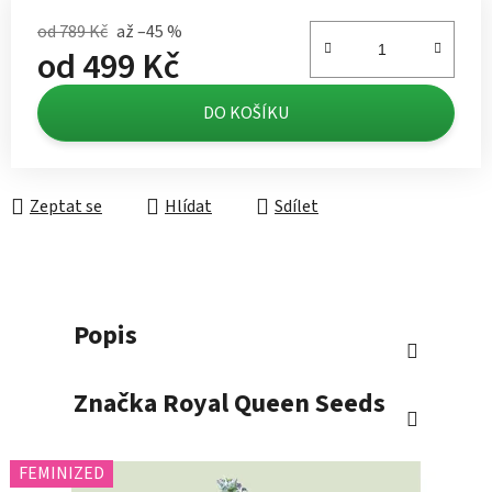
od 789 Kč
až –45 %
od
499 Kč
Měrná cena:
DO KOŠÍKU
Zeptat se
Hlídat
Sdílet
Popis
Značka
Royal Queen Seeds
FEMINIZED