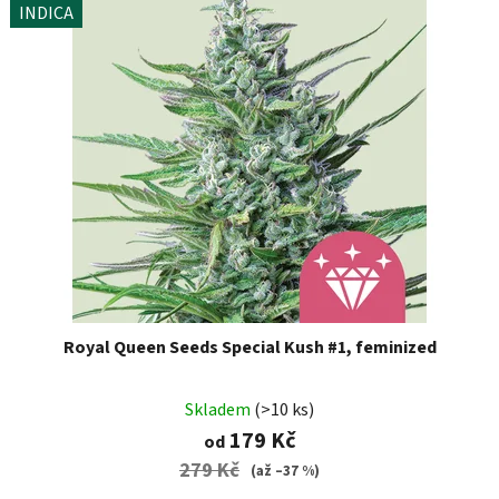
INDICA
Royal Queen Seeds Special Kush #1, feminized
Skladem
(>10 ks)
179 Kč
od
279 Kč
(až –37 %)