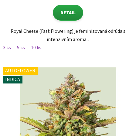
DETAIL
Royal Cheese (Fast Flowering) je feminizovaná odrůda s
intenzivním aroma...
3 ks
5 ks
10 ks
AUTOFLOWER
INDICA