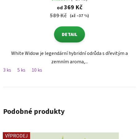
369 Kč
od
589 Kč
(až –37 %)
DETAIL
White Widow je legendární hybridní odrůda s dřevitým a
zemním aroma,...
3 ks
5 ks
10 ks
Podobné produkty
VÝPRODEJ