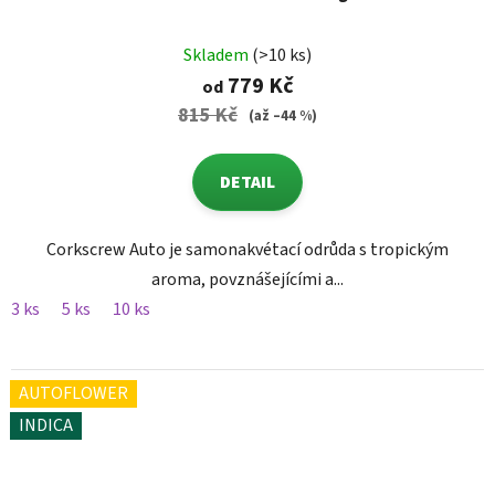
Skladem
(>10 ks)
779 Kč
od
815 Kč
(až –44 %)
DETAIL
Corkscrew Auto je samonakvétací odrůda s tropickým
aroma, povznášejícími a...
3 ks
5 ks
10 ks
AUTOFLOWER
INDICA