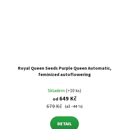
Royal Queen Seeds Purple Queen Automatic,
feminized autoflowering
Skladem
(>10 ks)
649 Kč
od
670 Kč
(až –44 %)
DETAIL