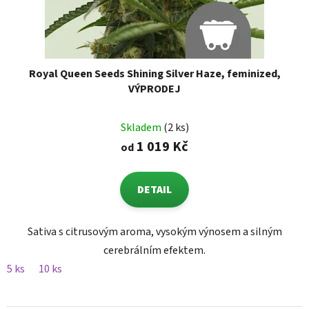
Royal Queen Seeds Shining Silver Haze, feminized,
VÝPRODEJ
Skladem
(2 ks)
1 019 Kč
od
DETAIL
Sativa s citrusovým aroma, vysokým výnosem a silným
cerebrálním efektem.
5 ks
10 ks