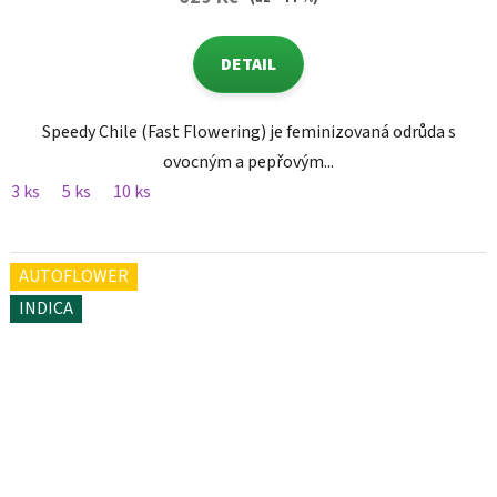
DETAIL
Speedy Chile (Fast Flowering) je feminizovaná odrůda s
ovocným a pepřovým...
3 ks
5 ks
10 ks
AUTOFLOWER
INDICA