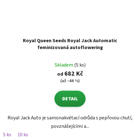
Royal Queen Seeds Royal Jack Automatic
feminizovaná autoflowering
Skladem
(5 ks)
682 Kč
od
(až –44 %)
DETAIL
Royal Jack Auto je samonakvétací odrůda s pepřovou chutí,
povznášejícími a...
5 ks
10 ks