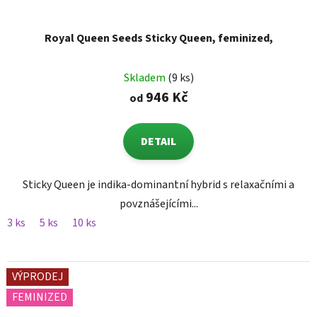
Royal Queen Seeds Sticky Queen, feminized,
Skladem
(9 ks)
946 Kč
od
DETAIL
Sticky Queen je indika-dominantní hybrid s relaxačními a
povznášejícími...
3 ks
5 ks
10 ks
VÝPRODEJ
FEMINIZED