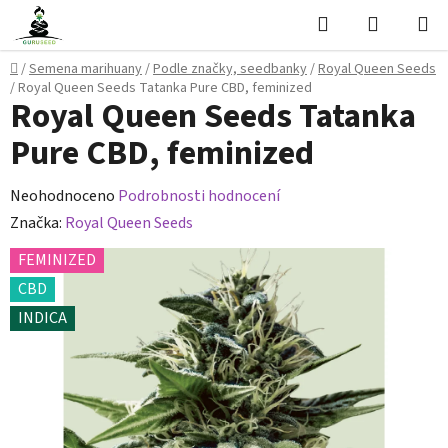
Přejít
Hledat
NÁKUPN
na
KOŠÍK
obsah
Domů
/
Semena marihuany
/
Podle značky, seedbanky
/
Royal Queen Seeds
/
Royal Queen Seeds Tatanka Pure CBD, feminized
Royal Queen Seeds Tatanka
Pure CBD, feminized
Průměrné
Neohodnoceno
Podrobnosti hodnocení
hodnocení
Značka:
Royal Queen Seeds
produktu
FEMINIZED
je
CBD
0,0
INDICA
z
5
hvězdiček.