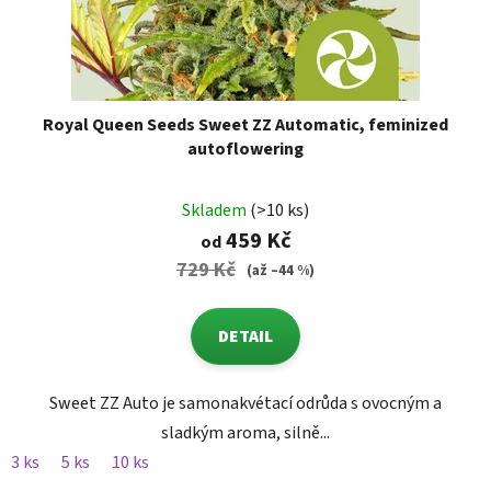
Royal Queen Seeds Sweet ZZ Automatic, feminized
autoflowering
Skladem
(>10 ks)
459 Kč
od
729 Kč
(až –44 %)
DETAIL
Sweet ZZ Auto je samonakvétací odrůda s ovocným a
sladkým aroma, silně...
3 ks
5 ks
10 ks