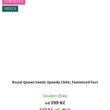
FEMINIZED
INDICA
Royal Queen Seeds Speedy Chile, feminized fast
Skladem
(5 ks)
399 Kč
od
629 Kč
(až –44 %)