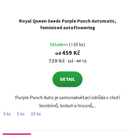
Royal Queen Seeds Purple Punch Automatic,
feminized autoflowering
Skladem
(>10 ks)
459 Kč
od
729 Kč
(až –44 %)
DETAIL
Purple Punch Auto je samonakvétací odrůda s chutí
bonbónů, bobulí a hroznů,...
3 ks
5 ks
10 ks