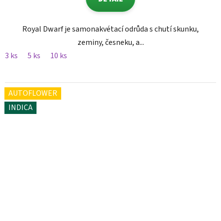
Royal Dwarf je samonakvétací odrůda s chutí skunku,
zeminy, česneku, a...
3 ks
5 ks
10 ks
AUTOFLOWER
INDICA