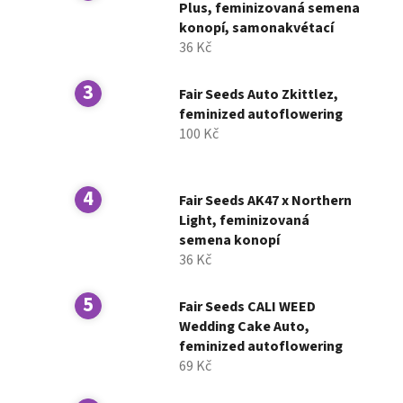
í
Plus, feminizovaná semena
konopí, samonakvétací
p
36 Kč
a
n
Fair Seeds Auto Zkittlez,
e
feminized autoflowering
l
100 Kč
Fair Seeds AK47 x Northern
Light, feminizovaná
semena konopí
36 Kč
Fair Seeds CALI WEED
Wedding Cake Auto,
feminized autoflowering
69 Kč