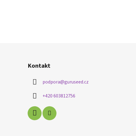
Kontakt
podpora
@
guruseed.cz
+420 603812756