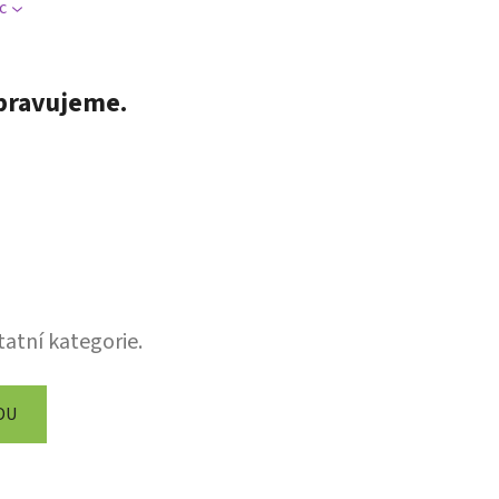
c
pravujeme.
tatní kategorie.
DU