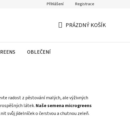
Přihlášení
Registrace
PRÁZDNÝ KOŠÍK
NÁKUPNÍ
KOŠÍK
REENS
OBLEČENÍ
evte radost z pěstování malých, ale výživných
prospěšných látek.
Naše semena microgreens
nit svůj jídelníček o čerstvou a chutnou zeleň.