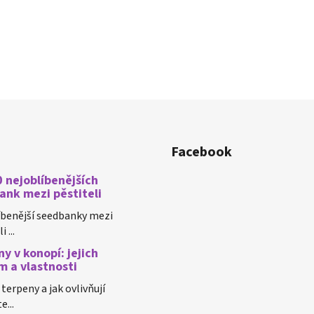
Facebook
 nejoblíbenějších
ank mezi pěstiteli
íbenější seedbanky mezi
 ...
y v konopí: jejich
m a vlastnosti
 terpeny a jak ovlivňují
e...