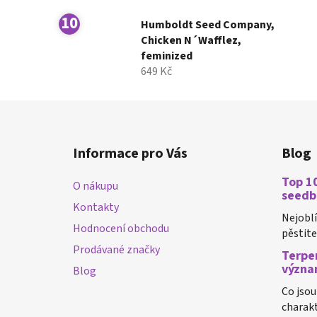
Humboldt Seed Company,
Chicken N´Wafflez,
feminized
649 Kč
Z
á
Informace pro Vás
Blog
p
a
Top 10
O nákupu
t
seedb
Kontakty
í
Nejobl
Hodnocení obchodu
pěstiteli
Prodávané značky
Terpen
význa
Blog
Co jsou
charakt