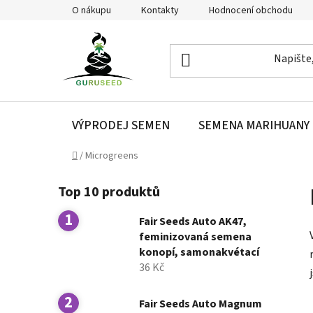
Přejít
O nákupu
Kontakty
Hodnocení obchodu
na
obsah
VÝPRODEJ SEMEN
SEMENA MARIHUANY
Domů
/
Microgreens
P
Top 10 produktů
o
s
Fair Seeds Auto AK47,
t
feminizovaná semena
r
konopí, samonakvétací
a
36 Kč
n
n
Fair Seeds Auto Magnum