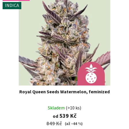
INDICA
Royal Queen Seeds Watermelon, feminized
Skladem
(>10 ks)
539 Kč
od
849 Kč
(až –44 %)