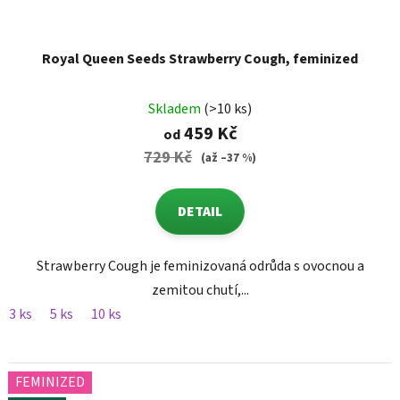
Royal Queen Seeds Strawberry Cough, feminized
Skladem
(>10 ks)
459 Kč
od
729 Kč
(až –37 %)
DETAIL
Strawberry Cough je feminizovaná odrůda s ovocnou a
zemitou chutí,...
3 ks
5 ks
10 ks
FEMINIZED