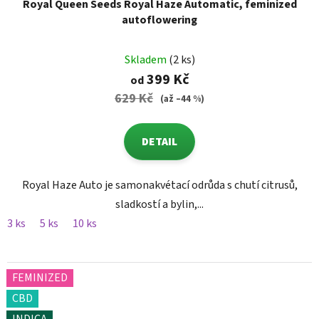
Royal Queen Seeds Royal Haze Automatic, feminized
autoflowering
Skladem
(2 ks)
399 Kč
od
629 Kč
(až –44 %)
DETAIL
Royal Haze Auto je samonakvétací odrůda s chutí citrusů,
sladkostí a bylin,...
3 ks
5 ks
10 ks
FEMINIZED
CBD
INDICA