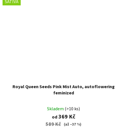
SATIVA
Royal Queen Seeds Pink Mist Auto, autoflowering
feminized
Skladem
(>10 ks)
369 Kč
od
589 Kč
(až –37 %)