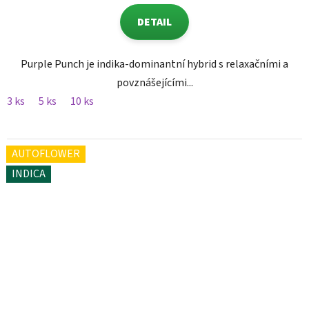
DETAIL
Purple Punch je indika-dominantní hybrid s relaxačními a
povznášejícími...
3 ks
5 ks
10 ks
AUTOFLOWER
INDICA