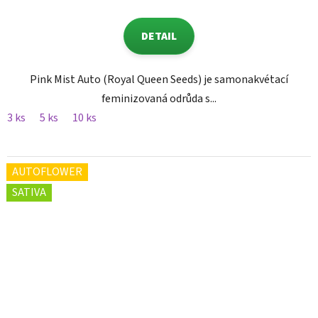
DETAIL
Pink Mist Auto (Royal Queen Seeds) je samonakvétací
feminizovaná odrůda s...
3 ks
5 ks
10 ks
AUTOFLOWER
SATIVA