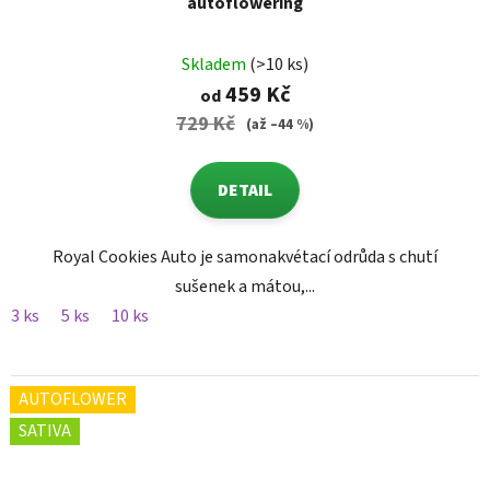
autoflowering
Skladem
(>10 ks)
459 Kč
od
729 Kč
(až –44 %)
DETAIL
Royal Cookies Auto je samonakvétací odrůda s chutí
sušenek a mátou,...
3 ks
5 ks
10 ks
AUTOFLOWER
SATIVA