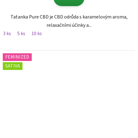
Tatanka Pure CBD je CBD odrůda s karamelovým aroma,
relaxačními účinky a...
3 ks
5 ks
10 ks
FEMINIZED
SATIVA