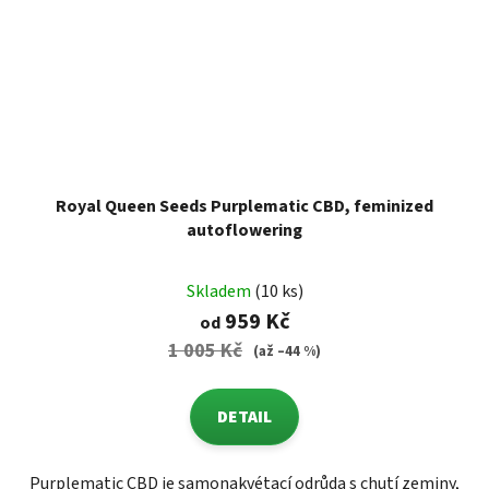
Royal Queen Seeds Purplematic CBD, feminized
autoflowering
Skladem
(10 ks)
959 Kč
od
1 005 Kč
(až –44 %)
DETAIL
Purplematic CBD je samonakvétací odrůda s chutí zeminy,