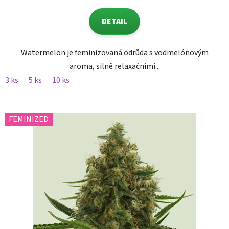
DETAIL
Watermelon je feminizovaná odrůda s vodmelónovým
aroma, silně relaxačními...
3 ks
5 ks
10 ks
FEMINIZED