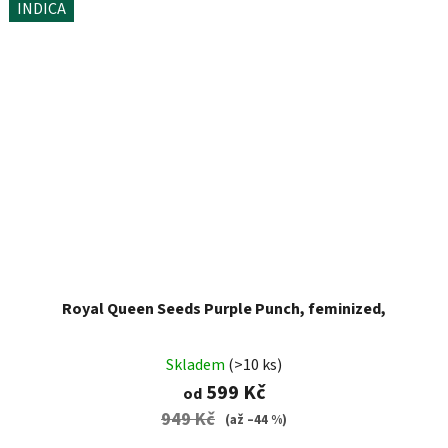
INDICA
Royal Queen Seeds Purple Punch, feminized,
Skladem
(>10 ks)
599 Kč
od
949 Kč
(až –44 %)