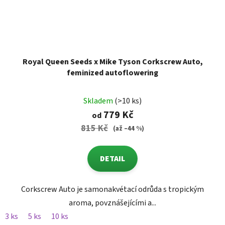
Royal Queen Seeds x Mike Tyson Corkscrew Auto,
feminized autoflowering
Skladem
(>10 ks)
779 Kč
od
815 Kč
(až –44 %)
DETAIL
Corkscrew Auto je samonakvétací odrůda s tropickým
aroma, povznášejícími a...
3 ks
5 ks
10 ks