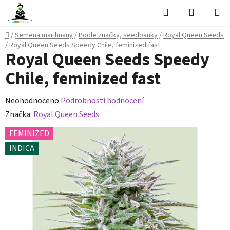
Přejít
Hledat
NÁKUPN
na
KOŠÍK
obsah
Domů
/
Semena marihuany
/
Podle značky, seedbanky
/
Royal Queen Seeds
/
Royal Queen Seeds Speedy Chile, feminized fast
Royal Queen Seeds Speedy
Chile, feminized fast
Průměrné
Neohodnoceno
Podrobnosti hodnocení
hodnocení
Značka:
Royal Queen Seeds
produktu
FEMINIZED
je
INDICA
0,0
z
5
hvězdiček.