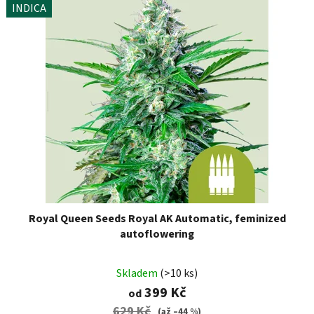
INDICA
Royal Queen Seeds Royal AK Automatic, feminized
autoflowering
Skladem
(>10 ks)
399 Kč
od
629 Kč
(až –44 %)