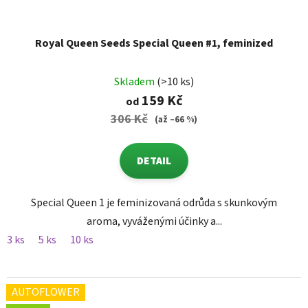
Royal Queen Seeds Special Queen #1, feminized
Skladem
(>10 ks)
159 Kč
od
306 Kč
(až –66 %)
DETAIL
Special Queen 1 je feminizovaná odrůda s skunkovým
aroma, vyváženými účinky a...
3 ks
5 ks
10 ks
AUTOFLOWER