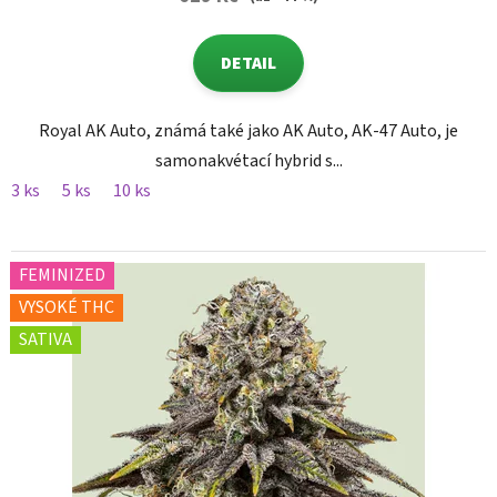
DETAIL
Royal AK Auto, známá také jako AK Auto, AK-47 Auto, je
samonakvétací hybrid s...
3 ks
5 ks
10 ks
FEMINIZED
VYSOKÉ THC
SATIVA