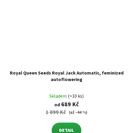
Royal Queen Seeds Royal Jack Automatic, feminized
autoflowering
Skladem
(>10 ks)
689 Kč
od
1 099 Kč
(až –44 %)
DETAIL