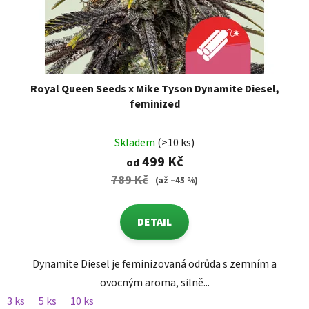
Royal Queen Seeds x Mike Tyson Dynamite Diesel,
feminized
Skladem
(>10 ks)
499 Kč
od
789 Kč
(až –45 %)
DETAIL
Dynamite Diesel je feminizovaná odrůda s zemním a
ovocným aroma, silně...
3 ks
5 ks
10 ks