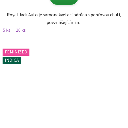
Royal Jack Auto je samonakvétací odrůda s pepřovou chutí,
povznášejícími a...
5 ks
10 ks
FEMINIZED
INDICA