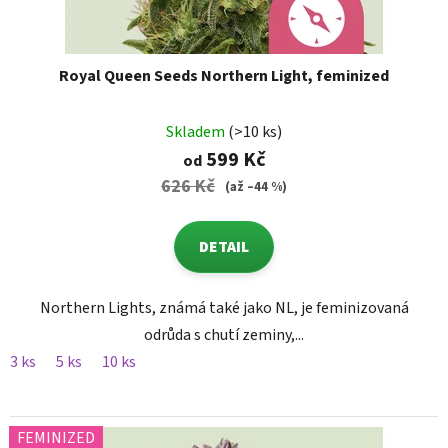
Royal Queen Seeds Northern Light, feminized
Skladem
(>10 ks)
599 Kč
od
626 Kč
(až –44 %)
DETAIL
Northern Lights, známá také jako NL, je feminizovaná
odrůda s chutí zeminy,...
3 ks
5 ks
10 ks
FEMINIZED