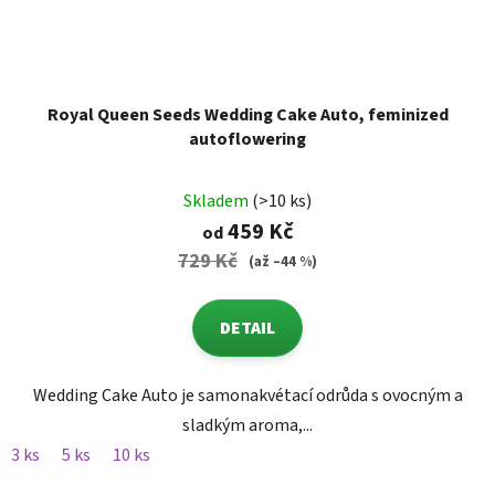
Royal Queen Seeds Wedding Cake Auto, feminized
autoflowering
Skladem
(>10 ks)
459 Kč
od
729 Kč
(až –44 %)
DETAIL
Wedding Cake Auto je samonakvétací odrůda s ovocným a
sladkým aroma,...
3 ks
5 ks
10 ks