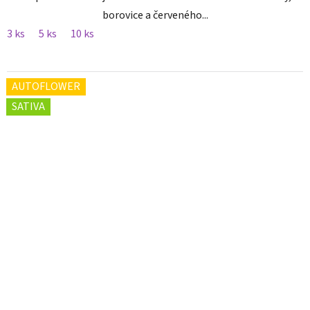
borovice a červeného...
3 ks
5 ks
10 ks
AUTOFLOWER
SATIVA