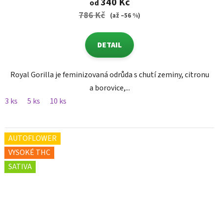
340 Kč
od
786 Kč
(až –56 %)
DETAIL
Royal Gorilla je feminizovaná odrůda s chutí zeminy, citronu
a borovice,...
3 ks
5 ks
10 ks
AUTOFLOWER
VYSOKÉ THC
SATIVA