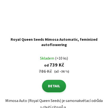
Royal Queen Seeds Mimosa Automatic, feminized
autoflowering
Skladem
(>10 ks)
739 Kč
od
786 Kč
(až –36 %)
DETAIL
Mimosa Auto (Royal Queen Seeds) je samonakvétací odrůda
s chutí citrusů a...