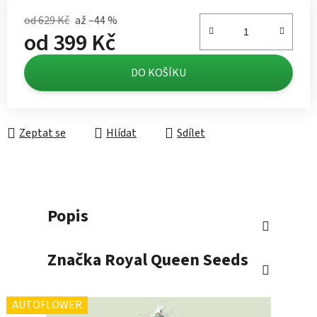
od 629 Kč
až –44 %
od
399 Kč
Měrná cena:
DO KOŠÍKU
Zeptat se
Hlídat
Sdílet
Popis
Značka
Royal Queen Seeds
AUTOFLOWER