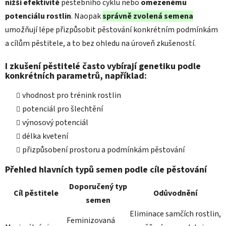
nižší efektivitě
pěstebního cyklu nebo
omezenému
potenciálu rostlin
. Naopak
správně zvolená semena
umožňují lépe přizpůsobit pěstování konkrétním podmínkám
a cílům pěstitele, a to bez ohledu na úroveň zkušeností.
I zkušení pěstitelé často vybírají genetiku podle
konkrétních parametrů, například:
vhodnost pro trénink rostlin
potenciál pro šlechtění
výnosový potenciál
délka kvetení
přizpůsobení prostoru a podmínkám pěstování
Přehled hlavních typů semen podle cíle pěstování
Doporučený typ
Cíl pěstitele
Odůvodnění
semen
Eliminace samčích rostlin,
Feminizovaná