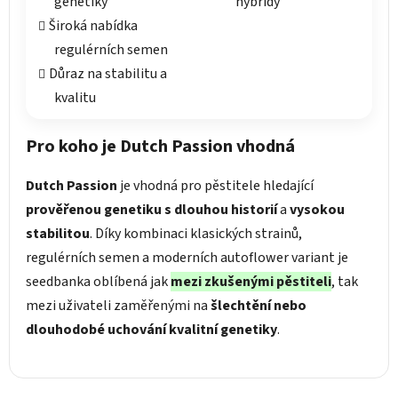
genetiky
hybridy
Široká nabídka
regulérních semen
Důraz na stabilitu a
kvalitu
Pro koho je Dutch Passion vhodná
Dutch Passion
je vhodná pro pěstitele hledající
prověřenou genetiku s dlouhou historií
a
vysokou
stabilitou
. Díky kombinaci klasických strainů,
regulérních semen a moderních autoflower variant je
seedbanka oblíbená jak
mezi zkušenými pěstiteli
, tak
mezi uživateli zaměřenými na
šlechtění nebo
dlouhodobé uchování kvalitní genetiky
.