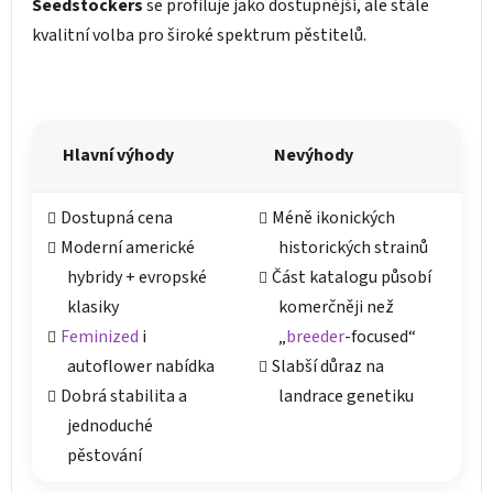
Seedstockers
se profiluje jako dostupnější, ale stále
kvalitní volba pro široké spektrum pěstitelů.
Hlavní výhody
Nevýhody
Dostupná cena
Méně ikonických
Moderní americké
historických strainů
hybridy + evropské
Část katalogu působí
klasiky
komerčněji než
Feminized
i
„
breeder
-focused“
autoflower nabídka
Slabší důraz na
Dobrá stabilita a
landrace genetiku
jednoduché
pěstování