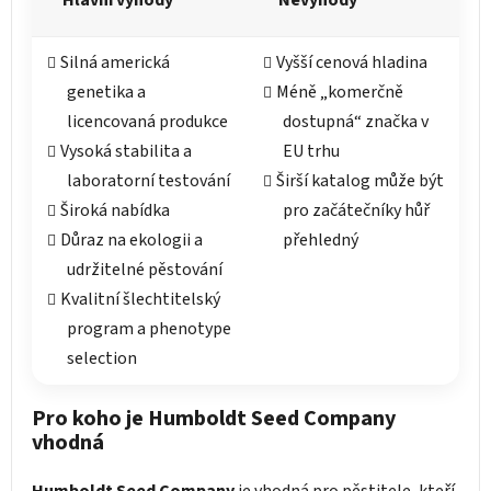
Silná americká
Vyšší cenová hladina
genetika a
Méně „komerčně
licencovaná produkce
dostupná“ značka v
Vysoká stabilita a
EU trhu
laboratorní testování
Širší katalog může být
Široká nabídka
pro začátečníky hůř
Důraz na ekologii a
přehledný
udržitelné pěstování
Kvalitní šlechtitelský
program a phenotype
selection
Pro koho je Humboldt Seed Company
vhodná
Humboldt Seed Company
je vhodná pro pěstitele, kteří