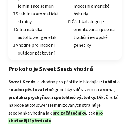
feminizace semen
moderní americké
Stabilní a aromatické
hybridy
strainy
Část katalogu je
Silná nabídka
orientována spíše na
autoflower genetik
tradiční evropské
Vhodné pro indoor i
genetiky
outdoor pěstování
Pro koho je Sweet Seeds vhodná
Sweet Seeds
je vhodná pro pěstitele hledající
stabilní
a
snadno pěstovatelné
genetiky s důrazem na
aroma
,
produkci pryskyřice
a
spolehlivé výsledky
. Díky široké
nabídce autoflower i feminizovaných strainů je
seedbanka vhodná jak
pro začátečníky
, tak
pro
zkušenější pěstitele
.