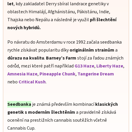
let
, kdy zakladatel Derry sbíral landrace genetiky v
oblastech Himalájí, Afghánistánu, Pákistánu, Indie,
Thajska nebo Nepálu a následně je využil
při šlechtění
nových hybridů.
Po návratu do Amsterdamu v roce 1992 začala seedbanka
rychle získávat popularitu díky
originálním strainům
a
důrazu na kvalitu
.
Barney’s Farm
stojí za řadou známých
odrůd, mezi které patří například
G13 Haze
,
Liberty Haze
,
Amnesia Haze
,
Pineapple Chunk
,
Tangerine Dream
nebo
Critical Kush
.
Seedbanka
je známá především kombinací
klasických
genetik s moderním šlechtěním
a pravidelně získává
ocenění na prestižních cannabis soutěžích včetně
Cannabis Cup.