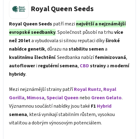
Royal Queen Seeds
Royal Queen Seeds
patří mezi
největší a nejznámější
evropské seedbanky
. Společnost působí na trhu
více
než 20 let
a vybudovala si silnou reputaci díky
široké
nabídce genetik
, důrazu na
stabilitu semen
a
kvalitnímu šlechtění
. Seedbanka nabízí
feminizovaná
,
autoflower
i
regulérní semena
,
CBD
strainy
a
moderní
hybridy
.
Mezi nejznámější strainy patří
Royal Runtz
,
Royal
Gorilla
,
Mimosa
,
Special Queen
nebo
Green Gelato
.
Významnou součástí nabídky jsou také
F1
Hybrid
semena
, která vynikají stabilním růstem, vysokou
vitalitou a dobrým výnosovým potenciálem.