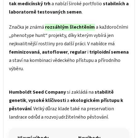
tak medicínský trh
a nabízí široké portfolio
stabilních a
laboratorně testovaných semen
.
Značka je známá
rozsáhlým šlechtěním
a každoročními
„phenotype hunt“ projekty, díky kterým vybírá jen
nejkvalitnější rostliny pro další práci. V nabídce má
feminizovaná
,
autoflower
,
regular
i
triploidní semena
a staví na kombinaci vědeckého přístupu a přírodního
výběru.
Humboldt Seed Company
si zakládá na
stabilitě
genetik
,
vysoké klíčivosti
a
ekologickém přístupu k
pěstování
. Velký důraz klade také na preservation
landrace odrůd a rozvoj udržitelného pěstování.
Hlavní výhody
Nevýhody