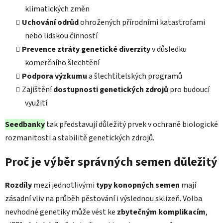
klimatických změn
Uchování odrůd
ohrožených přírodními katastrofami
nebo lidskou činností
Prevence ztráty genetické diverzity
v důsledku
komerčního šlechtění
Podpora výzkumu
a šlechtitelských programů
Zajištění
dostupnosti genetických zdrojů
pro budoucí
využití
Seedbanky
tak představují důležitý prvek v ochraně biologické
rozmanitosti a stabilitě genetických zdrojů.
Proč je výběr správných semen důležitý
Rozdíly
mezi jednotlivými
typy konopných semen
mají
zásadní vliv na průběh pěstování i výslednou sklizeň. Volba
nevhodné genetiky může vést ke
zbytečným komplikacím
,