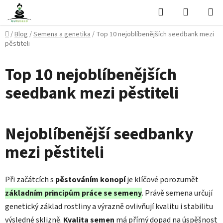
Přejít
Hledat
NÁKUPN
na
KOŠÍK
obsah
Domů
/
Blog
/
Semena a genetika
/
Top 10 nejoblíbenějších seedbank mezi
pěstiteli
Top 10 nejoblíbenějších
seedbank mezi pěstiteli
Nejoblíbenější seedbanky
mezi pěstiteli
Při začátcích s
pěstováním konopí
je klíčové porozumět
základním principům práce se semeny
. Právě semena určují
genetický základ rostliny a výrazně ovlivňují kvalitu i stabilitu
výsledné sklizně.
Kvalita semen
má přímý dopad na úspěšnost