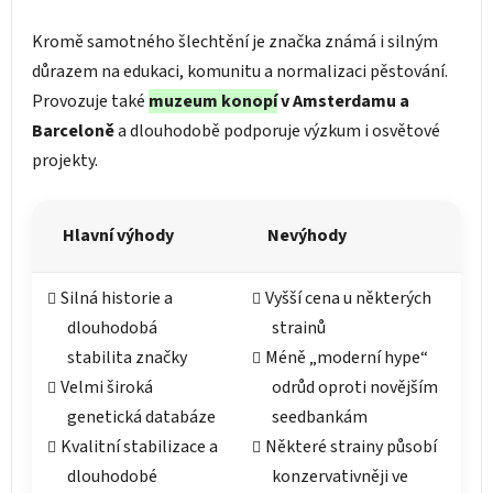
Kromě samotného šlechtění je značka známá i silným
důrazem na edukaci, komunitu a normalizaci pěstování.
Provozuje také
muzeum konopí
v Amsterdamu a
Barceloně
a dlouhodobě podporuje výzkum i osvětové
projekty.
Hlavní výhody
Nevýhody
Silná historie a
Vyšší cena u některých
dlouhodobá
strainů
stabilita značky
Méně „moderní hype“
Velmi široká
odrůd oproti novějším
genetická databáze
seedbankám
Kvalitní stabilizace a
Některé strainy působí
dlouhodobé
konzervativněji ve