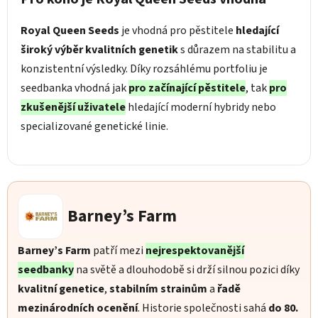
Royal Queen Seeds
je vhodná pro pěstitele
hledající
široký výběr kvalitních genetik
s důrazem na stabilitu a
konzistentní výsledky. Díky rozsáhlému portfoliu je
seedbanka vhodná jak
pro začínající pěstitele
, tak
pro
zkušenější uživatele
hledající moderní hybridy nebo
specializované genetické linie.
Barney’s Farm
Barney’s Farm
patří mezi
nejrespektovanější
seedbanky
na světě a dlouhodobě si drží silnou pozici díky
kvalitní genetice
,
stabilním strainům
a
řadě
mezinárodních ocenění
. Historie společnosti sahá
do 80.