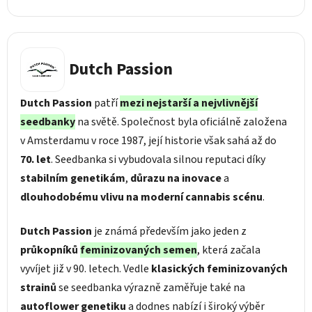
Dutch Passion
Dutch Passion
patří
mezi nejstarší a nejvlivnější
seedbanky
na světě. Společnost byla oficiálně založena
v Amsterdamu v roce 1987, její historie však sahá až do
70. let
. Seedbanka si vybudovala silnou reputaci díky
stabilním genetikám
,
důrazu na inovace
a
dlouhodobému vlivu na moderní cannabis scénu
.
Dutch Passion
je známá především jako jeden z
průkopníků
feminizovaných semen
, která začala
vyvíjet již v 90. letech. Vedle
klasických feminizovaných
strainů
se seedbanka výrazně zaměřuje také na
autoflower genetiku
a dodnes nabízí i široký výběr