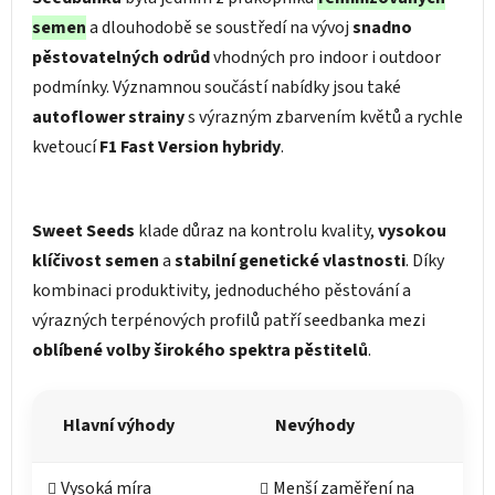
semen
a dlouhodobě se soustředí na vývoj
snadno
pěstovatelných odrůd
vhodných pro indoor i outdoor
podmínky. Významnou součástí nabídky jsou také
autoflower strainy
s výrazným zbarvením květů a rychle
kvetoucí
F1 Fast Version hybridy
.
Sweet Seeds
klade důraz na kontrolu kvality,
vysokou
klíčivost semen
a
stabilní genetické vlastnosti
. Díky
kombinaci produktivity, jednoduchého pěstování a
výrazných terpénových profilů patří seedbanka mezi
oblíbené volby širokého spektra pěstitelů
.
Hlavní výhody
Nevýhody
Vysoká míra
Menší zaměření na