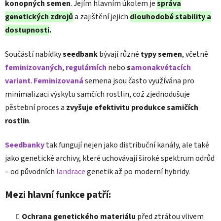
konopných semen
. Jejím hlavním úkolem je
správa
genetických zdrojů
a zajištění jejich
dlouhodobé stability a
dostupnosti
.
Součástí nabídky
seedbank
bývají různé
typy semen
, včetně
feminizovaných
,
regulárních
nebo
s
amonakvétacích
variant
.
Feminizovaná
semena jsou často využívána pro
minimalizaci výskytu samčích rostlin, což zjednodušuje
pěstební proces a
zvyšuje efektivitu produkce samičích
rostlin
.
Seedbanky
tak fungují nejen jako distribuční kanály, ale také
jako genetické archivy, které uchovávají široké spektrum odrůd
– od původních
landrace
genetik až po moderní hybridy.
Mezi hlavní funkce patří:
Ochrana genetického materiálu
před ztrátou vlivem