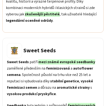
kvalitu, historii a výrazné terpénové profily. Díky
kombinaci moderních hybridů i klasických strainů si zde
vyberou jak
zkušenější pěstitelé
, tak uživatelé hledající
legendární oceněné odrůdy
.
Sweet Seeds
Sweet Seeds
patří
mezi známé evropské seedbanky
zaměřené především na
feminizovaná
a
autoflower
semena
. Společnost působí na trhu více než 25 let a
reputaci si vybudovala díky
stabilní genetice
,
vysoké
feminizaci semen
a důrazu na
aromatické strainy
s
vysokou produkcí pryskyřice
.
Seedbanka
byla jedním z průkopníků
feminizovaných