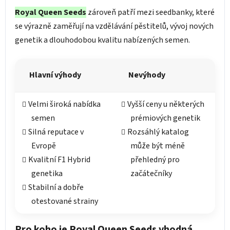
Royal Queen Seeds
zároveň patří mezi seedbanky, které
se výrazně zaměřují na vzdělávání pěstitelů, vývoj nových
genetik a dlouhodobou kvalitu nabízených semen.
Hlavní výhody
Nevýhody
Velmi široká nabídka
Vyšší ceny u některých
semen
prémiových genetik
Silná reputace v
Rozsáhlý katalog
Evropě
může být méně
Kvalitní F1 Hybrid
přehledný pro
genetika
začátečníky
Stabilní a dobře
otestované strainy
Pro koho je Royal Queen Seeds vhodná