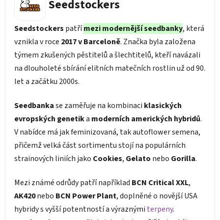
Seedstockers
Seedstockers
patří
mezi modernější seedbanky
, která
vznikla v roce
2017 v Barceloně
. Značka byla založena
týmem zkušených pěstitelů a šlechtitelů, kteří navázali
na dlouholeté sbírání elitních matečních rostlin už od 90.
let a začátku 2000s.
Seedbanka
se zaměřuje na kombinaci
klasických
evropských genetik
a
moderních amerických hybridů
.
V nabídce má jak feminizovaná, tak autoflower semena,
přičemž velká část sortimentu stojí na populárních
strainových liniích jako
Cookies
,
Gelato
nebo
Gorilla
.
Mezi známé odrůdy patří například
BCN Critical XXL
,
AK420
nebo
BCN Power Plant
, doplněné o novější USA
hybridy s vyšší potentností a výraznými
terpeny
.