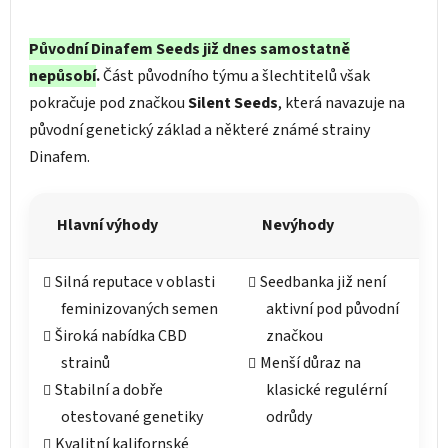
Původní Dinafem Seeds již dnes samostatně
nepůsobí
.
Část původního týmu a šlechtitelů však
pokračuje pod značkou
Silent Seeds
, která navazuje na
původní genetický základ a některé známé strainy
Dinafem.
Hlavní výhody
Nevýhody
Silná reputace v oblasti
Seedbanka již není
feminizovaných semen
aktivní pod původní
Široká nabídka CBD
značkou
strainů
Menší důraz na
Stabilní a dobře
klasické regulérní
otestované genetiky
odrůdy
Kvalitní kalifornské