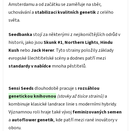
Amsterdamu a od začátku se zaměřuje na sběr,
uchovávání a
stabilizaci kvalitních genetik
z celého
světa.
Seedbanka
stojí za některými z nejikoničtějších odrůd v
historii, jako jsou
Skunk #1
,
Northern Lights
,
Hindu
Kush
nebo
Jack Herer
. Tyto strainy položily základy
evropské šlechtitelské scény a dodnes patří mezi
standardy v nabídce
mnoha pěstitelů.
Sensi Seeds
dlouhodobě pracuje s
rozsáhlou
genetickou knihovnou
(stovky až tisíce strainů)
a
kombinuje klasické landrace linie s moderními hybridy.
Významnou roli hraje také vývoj
feminizovaných semen
a
autoflower genetik
, kde patří mezi rané inovátory v
oboru.