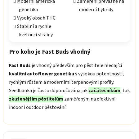
Moderní americká
Zaměření převážně na
genetika
moderní hybridy
Vysoký obsah THC
Stabilní a rychle
kvetoucí strainy
Pro koho je Fast Buds vhodný
Fast Buds
je vhodný především pro pěstitele hledající
kvalitní autoflower genetiku
s vysokou potentností,
rychlým růstem a moderními terpénovými profily.
Seedbanka je často doporučována jak
začátečníkům
, tak
zkušenějším pěstitelům
zaměřeným na efektivní
indoor i outdoor pěstování.