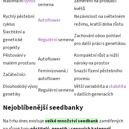
Maximální
výnos
zaměření na produkci
semena
květů
Rychlý pěstební
Nezávislost na světelném
Autoflower
cyklus
režimu, kratší doba růstu
Šlechtění a
Zachování obou pohlaví
genetické
Regulérní
semena
pro další práci s genetikou
projekty
Pěstování v
Kompaktní růst a nižší
Autoflower
malém prostoru
nároky na prostor
Feminizovaná /
Snazší řízení pěstebního
Začátečníci
autoflower
procesu
Dlouhodobý vývoj
Větší variabilita a
stabilita
Regulérní semena
genetiky
v dalších generacích
Nejoblíbenější seedbanky
Na trhu dnes existuje
velké množství seedbank
zaměřených
na různé typy
pěstitelů
,
genetik
i
cenových kategorií
.