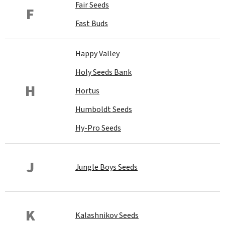
Fair Seeds
F
Fast Buds
Happy Valley
Holy Seeds Bank
H
Hortus
Humboldt Seeds
Hy-Pro Seeds
J
Jungle Boys Seeds
K
Kalashnikov Seeds