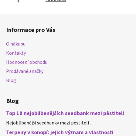
Z
á
Informace pro Vás
p
a
O nákupu
t
Kontakty
í
Hodnocení obchodu
Prodávané značky
Blog
Blog
Top 10 nejoblíbenějších seedbank mezi pěstiteli
Nejoblíbenější seedbanky mezi pěstiteli ...
Terpeny v konopí: jejich význam a vlastnosti