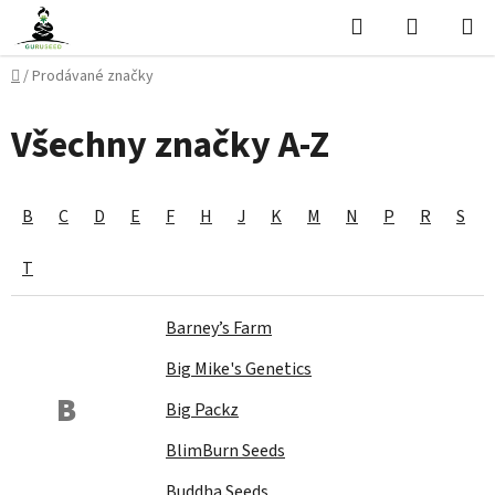
Přejít
Hledat
NÁKUPN
na
KOŠÍK
obsah
Domů
/
Prodávané značky
Všechny značky A-Z
B
C
D
E
F
H
J
K
M
N
P
R
S
T
Barney’s Farm
Big Mike's Genetics
B
Big Packz
BlimBurn Seeds
Buddha Seeds