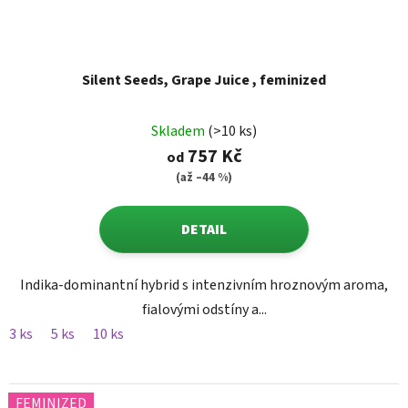
Silent Seeds, Grape Juice , feminized
Skladem
(>10 ks)
757 Kč
od
(až –44 %)
DETAIL
Indika-dominantní hybrid s intenzivním hroznovým aroma,
fialovými odstíny a...
3 ks
5 ks
10 ks
FEMINIZED