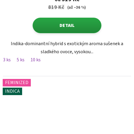
819 Kč
(až –36 %)
DETAIL
Indika-dominantní hybrid s exotickým aroma sušenek a
sladkého ovoce, vysokou...
3 ks
5 ks
10 ks
FEMINIZED
INDICA