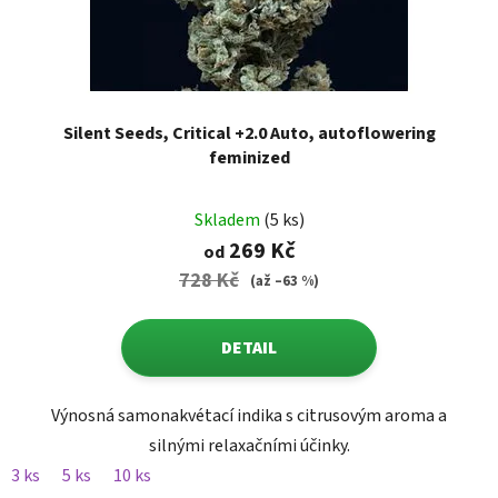
ů
u
k
t
ů
Silent Seeds, Critical +2.0 Auto, autoflowering
feminized
Skladem
(5 ks)
269 Kč
od
728 Kč
(až –63 %)
DETAIL
Výnosná samonakvétací indika s citrusovým aroma a
silnými relaxačními účinky.
3 ks
5 ks
10 ks