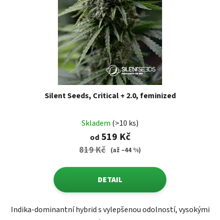
Silent Seeds, Critical + 2.0, feminized
Skladem
(>10 ks)
519 Kč
od
819 Kč
(až –44 %)
DETAIL
Indika-dominantní hybrid s vylepšenou odolností, vysokými