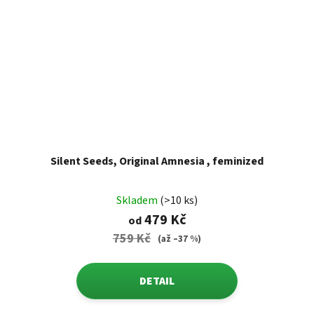
Silent Seeds, Original Amnesia , feminized
Skladem
(>10 ks)
479 Kč
od
759 Kč
(až –37 %)
DETAIL