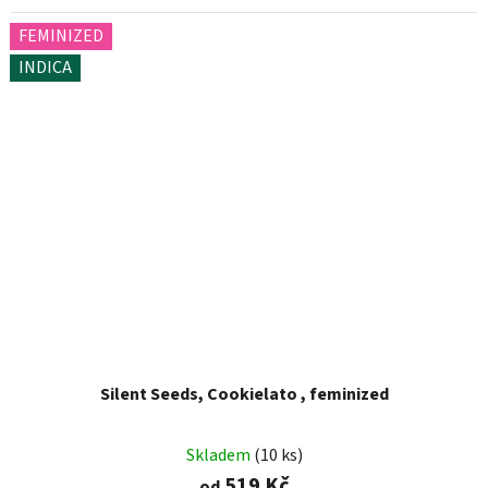
FEMINIZED
INDICA
Silent Seeds, Cookielato , feminized
Skladem
(10 ks)
519 Kč
od