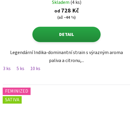
Skladem
(4 ks)
728 Kč
od
(až –44 %)
DETAIL
Legendární Indika-dominantní strain s výrazným aroma
paliva a citronu,...
3 ks
5 ks
10 ks
FEMINIZED
SATIVA