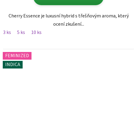
Cherry Essence je luxusní hybrid s třešňovým aroma, který
ocení zkušení...
3 ks
5 ks
10 ks
FEMINIZED
INDICA