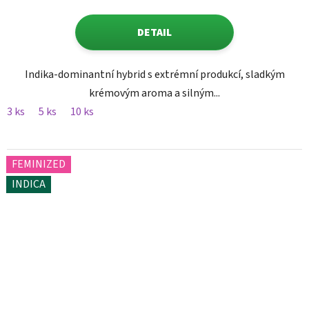
DETAIL
Indika-dominantní hybrid s extrémní produkcí, sladkým
krémovým aroma a silným...
3 ks
5 ks
10 ks
FEMINIZED
INDICA