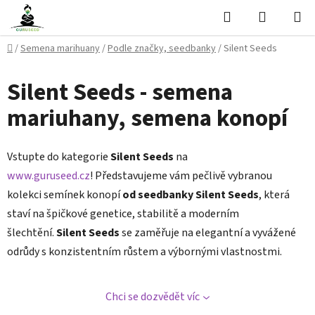
Přejít
Hledat
NÁKUPN
na
KOŠÍK
obsah
Domů
/
Semena marihuany
/
Podle značky, seedbanky
/
Silent Seeds
Silent Seeds - semena
mariuhany, semena konopí
Vstupte do kategorie
Silent Seeds
na
www.guruseed.cz
! Představujeme vám pečlivě vybranou
kolekci semínek konopí
od seedbanky Silent Seeds
, která
staví na špičkové genetice, stabilitě a moderním
šlechtění.
Silent Seeds
se zaměřuje na elegantní a vyvážené
odrůdy s konzistentním růstem a výbornými vlastnostmi.
Chci se dozvědět víc