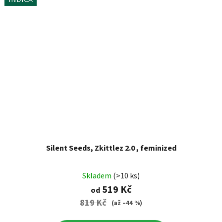
Silent Seeds, Zkittlez 2.0 , feminized
Skladem
(>10 ks)
519 Kč
od
819 Kč
(až –44 %)