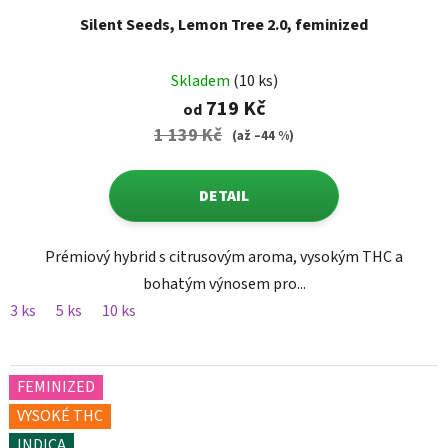
Silent Seeds, Lemon Tree 2.0, feminized
Skladem
(10 ks)
719 Kč
od
1 139 Kč
(až –44 %)
DETAIL
Prémiový hybrid s citrusovým aroma, vysokým THC a
bohatým výnosem pro...
3 ks
5 ks
10 ks
FEMINIZED
VYSOKÉ THC
INDICA