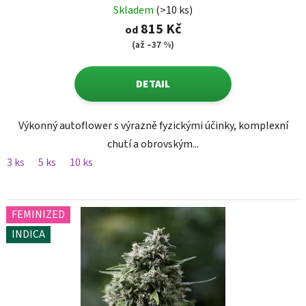
Skladem
(>10 ks)
815 Kč
od
(až –37 %)
DETAIL
Výkonný autoflower s výrazně fyzickými účinky, komplexní
chutí a obrovským...
3 ks
5 ks
10 ks
FEMINIZED
INDICA