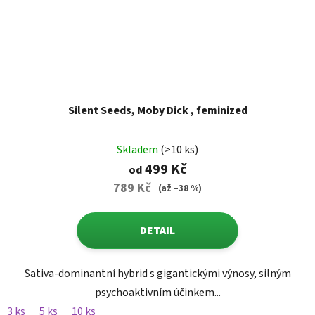
Silent Seeds, Moby Dick , feminized
Skladem
(>10 ks)
499 Kč
od
789 Kč
(až –38 %)
DETAIL
Sativa-dominantní hybrid s gigantickými výnosy, silným
psychoaktivním účinkem...
3 ks
5 ks
10 ks