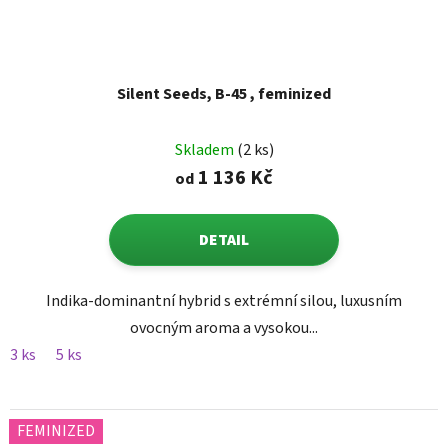
Silent Seeds, B-45 , feminized
Skladem
(2 ks)
1 136 Kč
od
DETAIL
Indika-dominantní hybrid s extrémní silou, luxusním
ovocným aroma a vysokou...
3 ks
5 ks
FEMINIZED