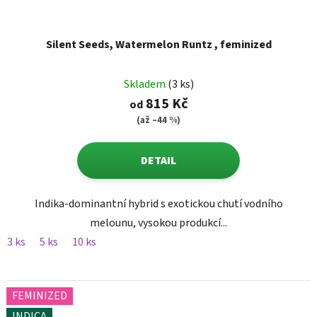
Silent Seeds, Watermelon Runtz , feminized
Skladem
(3 ks)
815 Kč
od
(až –44 %)
DETAIL
Indika-dominantní hybrid s exotickou chutí vodního
melounu, vysokou produkcí...
3 ks
5 ks
10 ks
FEMINIZED
INDICA