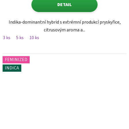
DETAIL
Indika-dominantní hybrid s extrémní produkcí pryskyřice,
citrusovým aroma a...
3 ks
5 ks
10 ks
FEMINIZED
INDICA