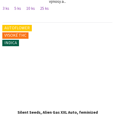
výnosy a...
3 ks
5 ks
10 ks
25 ks
AUTOFLOWER
VYSOKÉ THC
INDICA
Silent Seeds, Alien Gas XXL Auto, feminized