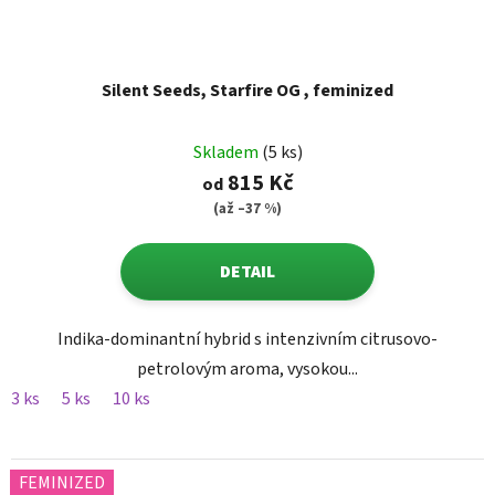
Silent Seeds, Starfire OG , feminized
Skladem
(5 ks)
815 Kč
od
(až –37 %)
DETAIL
Indika-dominantní hybrid s intenzivním citrusovo-
petrolovým aroma, vysokou...
3 ks
5 ks
10 ks
FEMINIZED