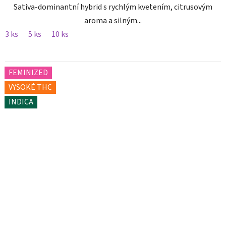
Sativa-dominantní hybrid s rychlým kvetením, citrusovým
aroma a silným...
3 ks
5 ks
10 ks
FEMINIZED
VYSOKÉ THC
INDICA