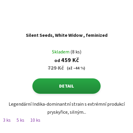
Silent Seeds, White Widow , feminized
Skladem
(8 ks)
459 Kč
od
729 Kč
(až –44 %)
DETAIL
Legendární Indika-dominantní strain s extrémní produkcí
pryskyřice, silným...
3 ks
5 ks
10 ks