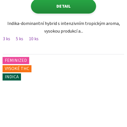
DETAIL
Indika-dominantní hybrid s intenzivním tropickým aroma,
vysokou produkcí a...
3 ks
5 ks
10 ks
FEMINIZED
VYSOKÉ THC
INDICA