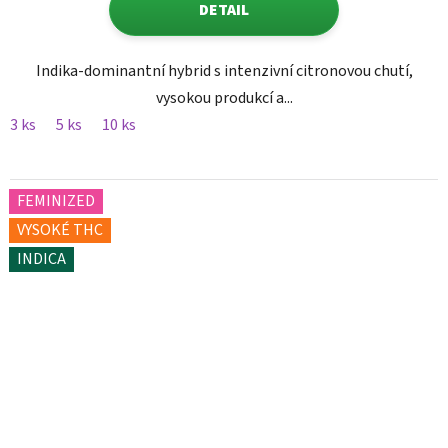
DETAIL
Indika-dominantní hybrid s intenzivní citronovou chutí,
vysokou produkcí a...
3 ks
5 ks
10 ks
FEMINIZED
VYSOKÉ THC
INDICA