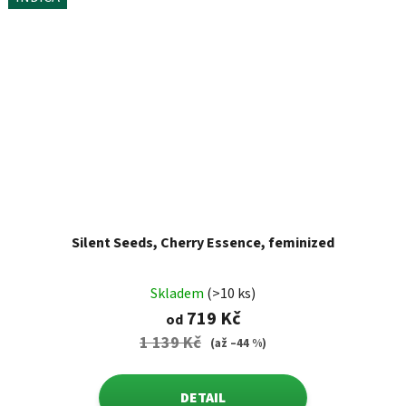
Silent Seeds, Cherry Essence, feminized
Skladem
(>10 ks)
719 Kč
od
1 139 Kč
(až –44 %)
DETAIL