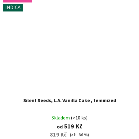
INDICA
Silent Seeds, L.A. Vanilla Cake , feminized
Skladem
(>10 ks)
519 Kč
od
819 Kč
(až –36 %)