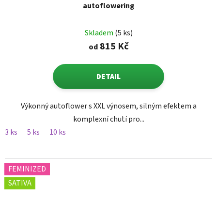
autoflowering
Skladem
(5 ks)
815 Kč
od
DETAIL
Výkonný autoflower s XXL výnosem, silným efektem a
komplexní chutí pro...
3 ks
5 ks
10 ks
FEMINIZED
SATIVA