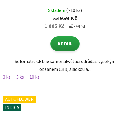
Skladem
(>10 ks)
959 Kč
od
1 005 Kč
(až –44 %)
DETAIL
Solomatic CBD je samonakvétací odrůda s vysokým
obsahem CBD, sladkou a...
3 ks
5 ks
10 ks
AUTOFLOWER
INDICA