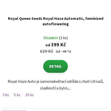
Royal Queen Seeds Royal Haze Automatic, feminized
autoflowering
Skladem
(2 ks)
399 Kč
od
629 Kč
(až –44 %)
DETAIL
Royal Haze Auto je samonakvétací odrůda s chutí citrusů,
sladkostí a bylin,...
3 ks
5 ks
10 ks