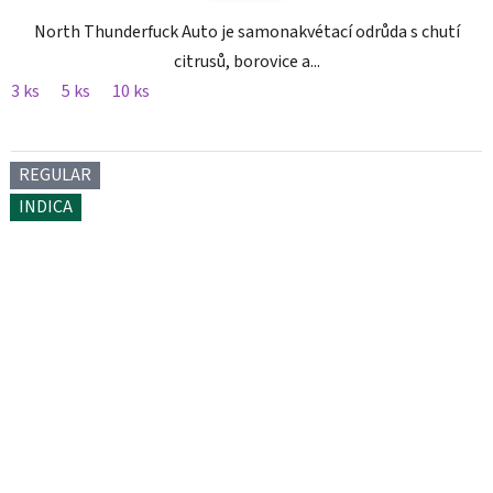
North Thunderfuck Auto je samonakvétací odrůda s chutí
citrusů, borovice a...
3 ks
5 ks
10 ks
REGULAR
INDICA