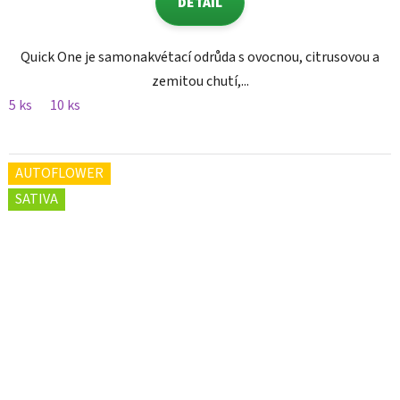
DETAIL
Quick One je samonakvétací odrůda s ovocnou, citrusovou a
zemitou chutí,...
5 ks
10 ks
AUTOFLOWER
SATIVA