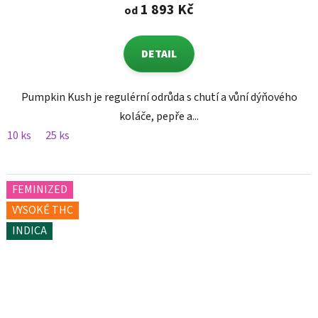
1 893 Kč
od
DETAIL
Pumpkin Kush je regulérní odrůda s chutí a vůní dýňového
koláče, pepře a...
10 ks
25 ks
FEMINIZED
VYSOKÉ THC
INDICA