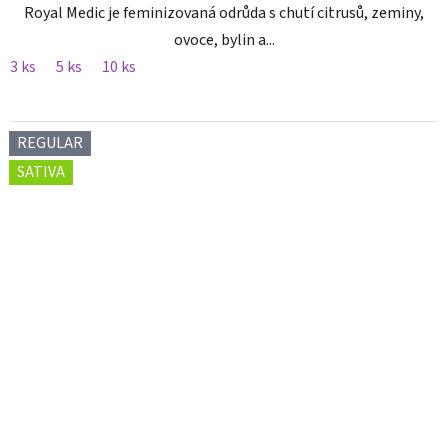
Royal Medic je feminizovaná odrůda s chutí citrusů, zeminy,
ovoce, bylin a...
3 ks
5 ks
10 ks
REGULAR
SATIVA