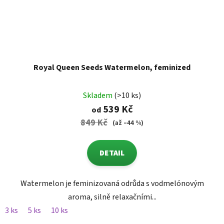
Royal Queen Seeds Watermelon, feminized
Skladem
(>10 ks)
539 Kč
od
849 Kč
(až –44 %)
DETAIL
Watermelon je feminizovaná odrůda s vodmelónovým
aroma, silně relaxačními...
3 ks
5 ks
10 ks