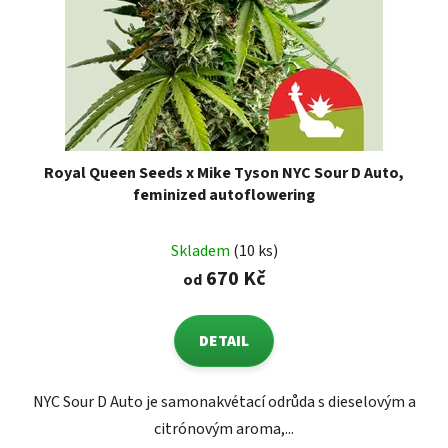
Royal Queen Seeds x Mike Tyson NYC Sour D Auto,
feminized autoflowering
Skladem
(10 ks)
670 Kč
od
DETAIL
NYC Sour D Auto je samonakvétací odrůda s dieselovým a
citrónovým aroma,...