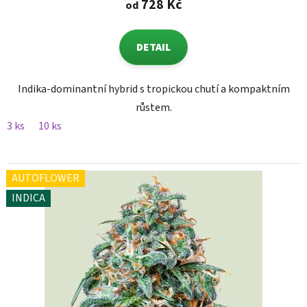
728 Kč
od
DETAIL
Indika-dominantní hybrid s tropickou chutí a kompaktním
růstem.
3 ks
10 ks
AUTOFLOWER
INDICA