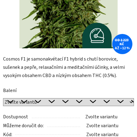
OD 1 223
KČ
AŽ –12 %
Cosmos F1 je samonakvétací F1 hybrid s chutí borovice,
sušenek a pepře, relaxačními a meditačními účinky, a velmi
vysokým obsahem CBD a nízkým obsahem THC (0.5%).
Balení
Dostupnost
Zvolte variantu
Můžeme doručit do:
Zvolte variantu
Kód:
Zvolte variantu