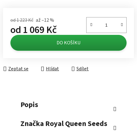
od 1 223 Kč
až –12 %
od
1 069 Kč
Měrná cena:
DO KOŠÍKU
Zeptat se
Hlídat
Sdílet
Popis
Značka
Royal Queen Seeds