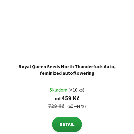
Royal Queen Seeds North Thunderfuck Auto,
feminized autoflowering
Skladem
(>10 ks)
459 Kč
od
729 Kč
(až –44 %)
DETAIL