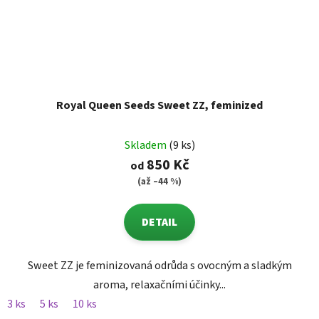
Royal Queen Seeds Sweet ZZ, feminized
Skladem
(9 ks)
850 Kč
od
(až –44 %)
DETAIL
Sweet ZZ je feminizovaná odrůda s ovocným a sladkým
aroma, relaxačními účinky...
3 ks
5 ks
10 ks