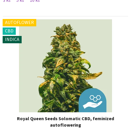
3 ks
5 ks
10 ks
AUTOFLOWER
CBD
INDICA
Royal Queen Seeds Solomatic CBD, feminized
autoflowering