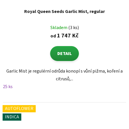
Royal Queen Seeds Garlic Mist, regular
Skladem
(3 ks)
1 747 Kč
od
DETAIL
Garlic Mist je regulérní odrůda konopí s vůní pižma, koření a
citrusů,...
25 ks
AUTOFLOWER
INDICA