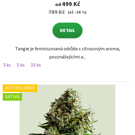
499 Kč
od
789 Kč
(až –36 %)
DETAIL
Tangie je feminizovaná odrůda s citrusovým aroma,
povznášejícími a...
3 ks
5 ks
10 ks
AUTOFLOWER
SATIVA