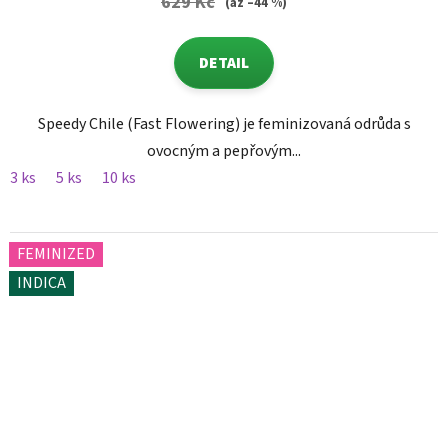
629 Kč
(až –44 %)
DETAIL
Speedy Chile (Fast Flowering) je feminizovaná odrůda s
ovocným a pepřovým...
3 ks
5 ks
10 ks
FEMINIZED
INDICA