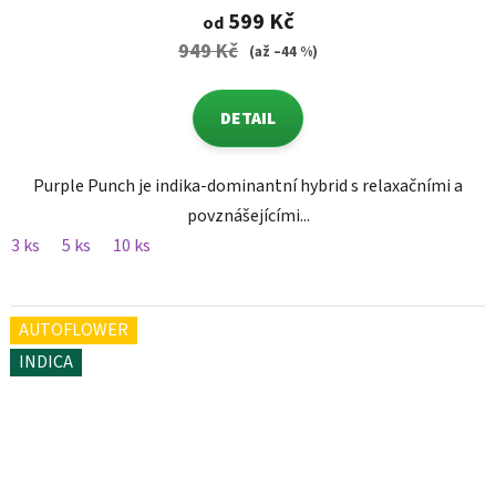
599 Kč
od
949 Kč
(až –44 %)
DETAIL
Purple Punch je indika-dominantní hybrid s relaxačními a
povznášejícími...
3 ks
5 ks
10 ks
AUTOFLOWER
INDICA