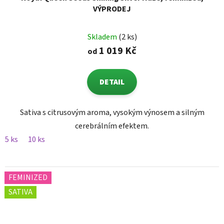
VÝPRODEJ
Skladem
(2 ks)
1 019 Kč
od
DETAIL
Sativa s citrusovým aroma, vysokým výnosem a silným
cerebrálním efektem.
5 ks
10 ks
FEMINIZED
SATIVA