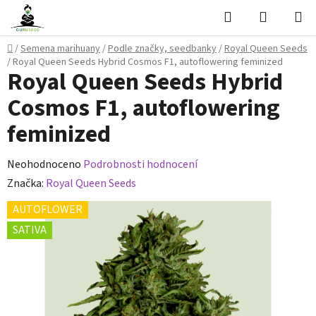
Přejít
Hledat
NÁKUPN
na
KOŠÍK
obsah
Domů
/
Semena marihuany
/
Podle značky, seedbanky
/
Royal Queen Seeds
/
Royal Queen Seeds Hybrid Cosmos F1, autoflowering feminized
Royal Queen Seeds Hybrid
Cosmos F1, autoflowering
feminized
Průměrné
Neohodnoceno
Podrobnosti hodnocení
hodnocení
Značka:
Royal Queen Seeds
produktu
AUTOFLOWER
je
SATIVA
0,0
z
5
hvězdiček.