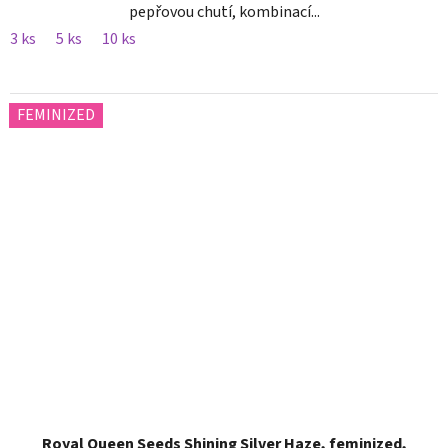
pepřovou chutí, kombinací...
3 ks
5 ks
10 ks
FEMINIZED
Royal Queen Seeds Shining Silver Haze, feminized,