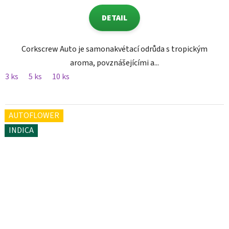
DETAIL
Corkscrew Auto je samonakvétací odrůda s tropickým
aroma, povznášejícími a...
3 ks
5 ks
10 ks
AUTOFLOWER
INDICA