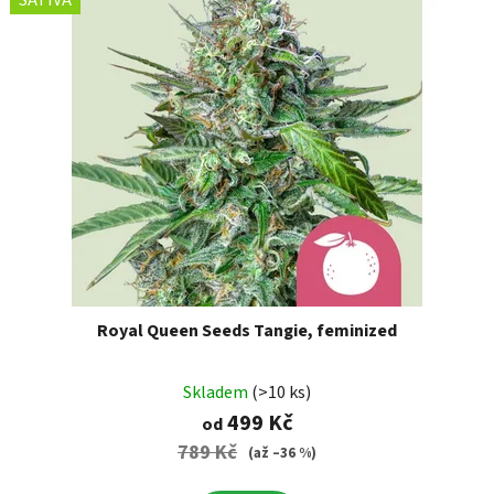
SATIVA
Royal Queen Seeds Tangie, feminized
Skladem
(>10 ks)
499 Kč
od
789 Kč
(až –36 %)