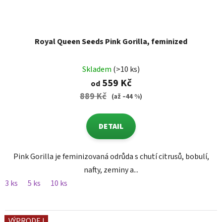
Royal Queen Seeds Pink Gorilla, feminized
Skladem
(>10 ks)
559 Kč
od
889 Kč
(až –44 %)
DETAIL
Pink Gorilla je feminizovaná odrůda s chutí citrusů, bobulí,
nafty, zeminy a...
3 ks
5 ks
10 ks
VÝPRODEJ