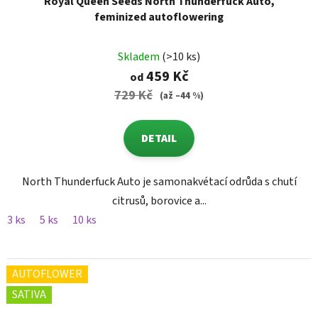
Royal Queen Seeds North Thunderfuck Auto,
feminized autoflowering
Skladem
(>10 ks)
459 Kč
od
729 Kč
(až –44 %)
DETAIL
North Thunderfuck Auto je samonakvétací odrůda s chutí
citrusů, borovice a...
3 ks
5 ks
10 ks
AUTOFLOWER
SATIVA