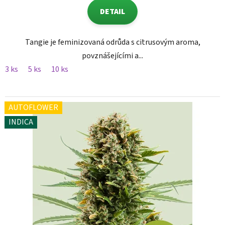
DETAIL
Tangie je feminizovaná odrůda s citrusovým aroma,
povznášejícími a...
3 ks
5 ks
10 ks
AUTOFLOWER
INDICA