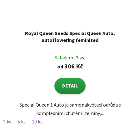
Royal Queen Seeds Special Queen Auto,
autoflowering feminized
Skladem
(3 ks)
306 Kč
od
DETAIL
Special Queen 1 Auto je samonakvétací odrůda s
komplexními chutěmi zeminy,...
3 ks
5 ks
10 ks