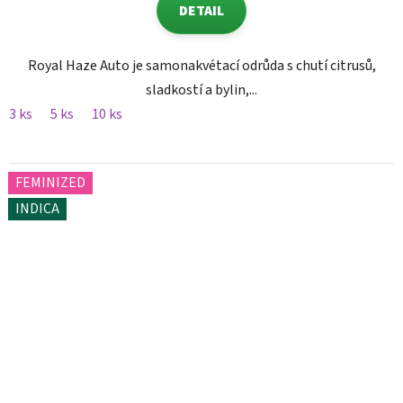
DETAIL
Royal Haze Auto je samonakvétací odrůda s chutí citrusů,
sladkostí a bylin,...
3 ks
5 ks
10 ks
FEMINIZED
INDICA