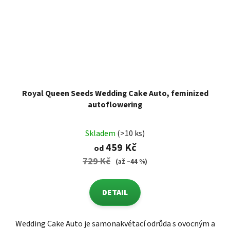
Royal Queen Seeds Wedding Cake Auto, feminized
autoflowering
Skladem
(>10 ks)
459 Kč
od
729 Kč
(až –44 %)
DETAIL
Wedding Cake Auto je samonakvétací odrůda s ovocným a