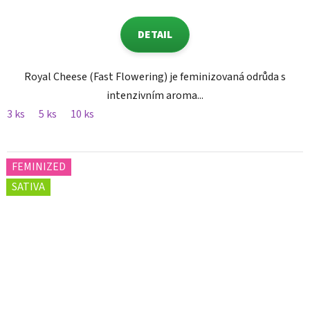
DETAIL
Royal Cheese (Fast Flowering) je feminizovaná odrůda s
intenzivním aroma...
3 ks
5 ks
10 ks
FEMINIZED
SATIVA