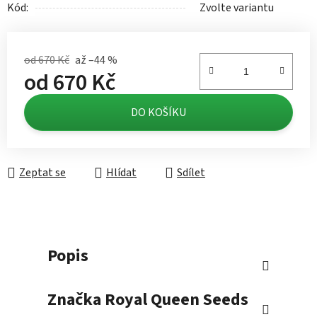
Kód:
Zvolte variantu
od 670 Kč
až –44 %
od
670 Kč
Měrná cena:
DO KOŠÍKU
Zeptat se
Hlídat
Sdílet
Popis
Značka
Royal Queen Seeds