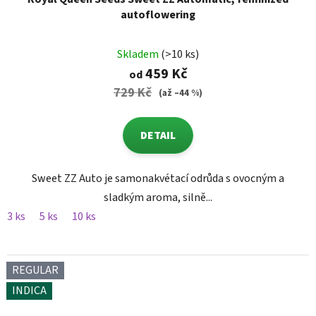
autoflowering
Skladem
(>10 ks)
459 Kč
od
729 Kč
(až –44 %)
DETAIL
Sweet ZZ Auto je samonakvétací odrůda s ovocným a
sladkým aroma, silně...
3 ks
5 ks
10 ks
REGULAR
INDICA