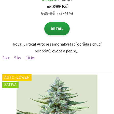
399 Kč
od
629 Kč
(až –44 %)
DETAIL
Royal Critical Auto je samonakvétací odrůda s chutí
bonbónů, ovoce a pepře,...
3 ks
5 ks
10 ks
AUTOFLOWER
SATIVA