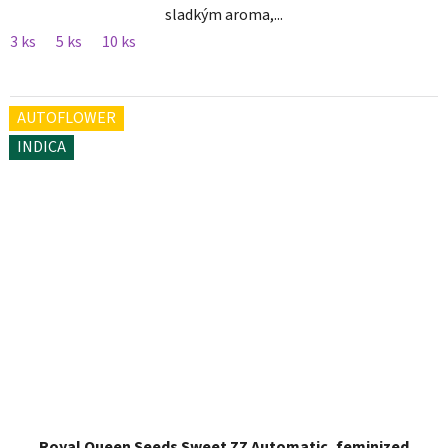
sladkým aroma,...
3 ks
5 ks
10 ks
AUTOFLOWER
INDICA
Royal Queen Seeds Sweet ZZ Automatic, feminized