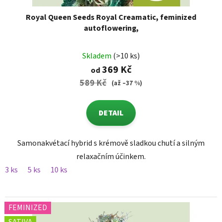
Royal Queen Seeds Royal Creamatic, feminized
autoflowering,
Skladem
(>10 ks)
369 Kč
od
589 Kč
(až –37 %)
DETAIL
Samonakvétací hybrid s krémově sladkou chutí a silným
relaxačním účinkem.
3 ks
5 ks
10 ks
FEMINIZED