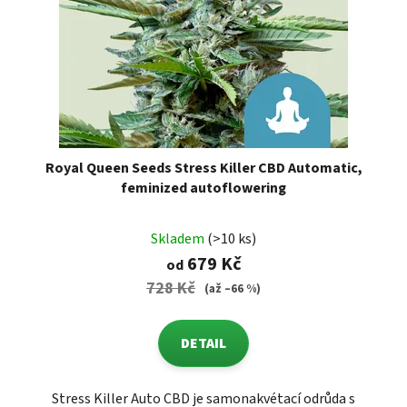
Royal Queen Seeds Stress Killer CBD Automatic,
feminized autoflowering
Skladem
(>10 ks)
679 Kč
od
728 Kč
(až –66 %)
DETAIL
Stress Killer Auto CBD je samonakvétací odrůda s