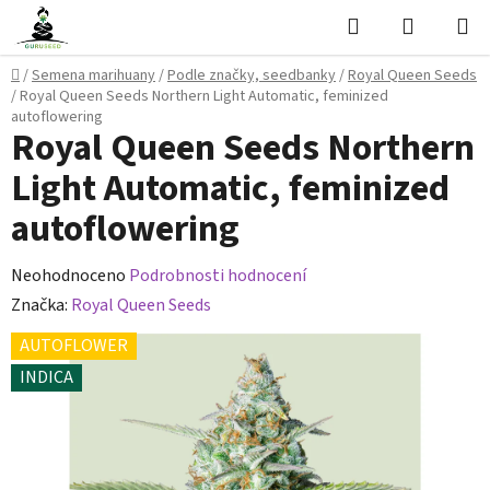
Přejít
Hledat
NÁKUPN
na
KOŠÍK
obsah
Domů
/
Semena marihuany
/
Podle značky, seedbanky
/
Royal Queen Seeds
/
Royal Queen Seeds Northern Light Automatic, feminized
autoflowering
Royal Queen Seeds Northern
Light Automatic, feminized
autoflowering
Průměrné
Neohodnoceno
Podrobnosti hodnocení
hodnocení
Značka:
Royal Queen Seeds
produktu
AUTOFLOWER
je
INDICA
0,0
z
5
hvězdiček.