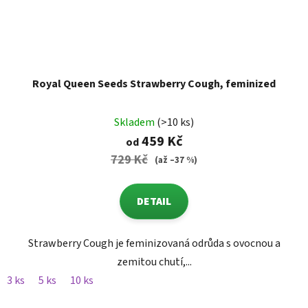
Royal Queen Seeds Strawberry Cough, feminized
Skladem
(>10 ks)
459 Kč
od
729 Kč
(až –37 %)
DETAIL
Strawberry Cough je feminizovaná odrůda s ovocnou a
zemitou chutí,...
3 ks
5 ks
10 ks