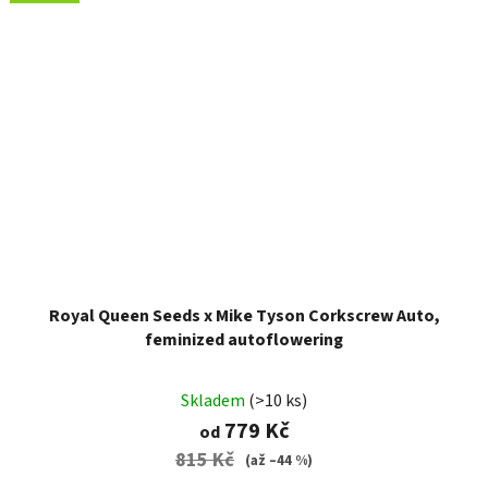
Royal Queen Seeds x Mike Tyson Corkscrew Auto,
feminized autoflowering
Skladem
(>10 ks)
779 Kč
od
815 Kč
(až –44 %)