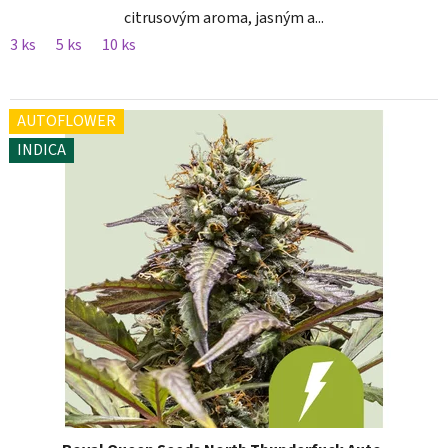
citrusovým aroma, jasným a...
3 ks
5 ks
10 ks
AUTOFLOWER
INDICA