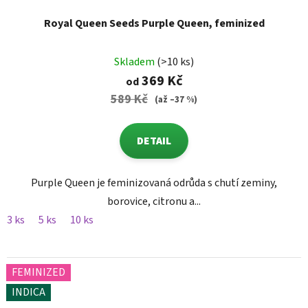
Royal Queen Seeds Purple Queen, feminized
Skladem
(>10 ks)
369 Kč
od
589 Kč
(až –37 %)
DETAIL
Purple Queen je feminizovaná odrůda s chutí zeminy,
borovice, citronu a...
3 ks
5 ks
10 ks
FEMINIZED
INDICA