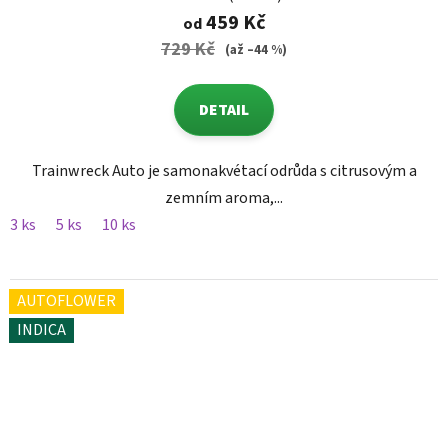
459 Kč
od
729 Kč
(až –44 %)
DETAIL
Trainwreck Auto je samonakvétací odrůda s citrusovým a
zemním aroma,...
3 ks
5 ks
10 ks
AUTOFLOWER
INDICA