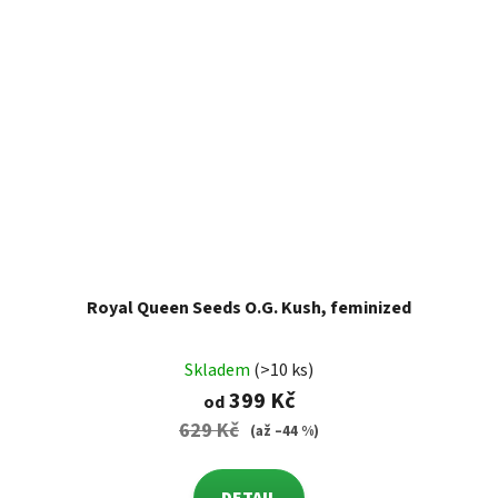
Royal Queen Seeds O.G. Kush, feminized
Skladem
(>10 ks)
399 Kč
od
629 Kč
(až –44 %)