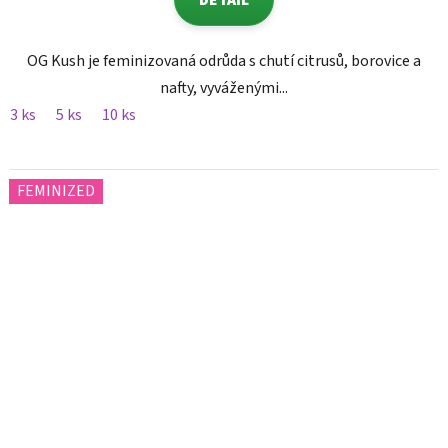
DETAIL
OG Kush je feminizovaná odrůda s chutí citrusů, borovice a
nafty, vyváženými...
3 ks
5 ks
10 ks
FEMINIZED