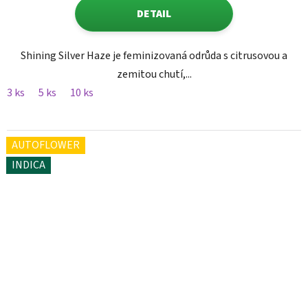
DETAIL
Shining Silver Haze je feminizovaná odrůda s citrusovou a
zemitou chutí,...
3 ks
5 ks
10 ks
AUTOFLOWER
INDICA