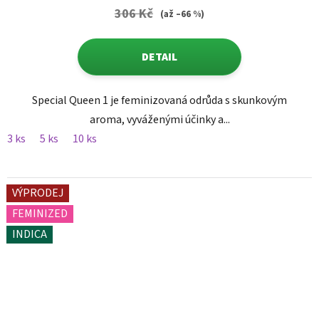
306 Kč
(až –66 %)
DETAIL
Special Queen 1 je feminizovaná odrůda s skunkovým
aroma, vyváženými účinky a...
3 ks
5 ks
10 ks
VÝPRODEJ
FEMINIZED
INDICA