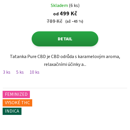
Skladem
(6 ks)
499 Kč
od
789 Kč
(až –45 %)
DETAIL
Tatanka Pure CBD je CBD odrůda s karamelovým aroma,
relaxačními účinky a...
3 ks
5 ks
10 ks
FEMINIZED
VYSOKÉ THC
INDICA