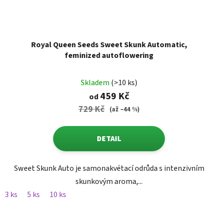
Royal Queen Seeds Sweet Skunk Automatic,
feminized autoflowering
Skladem
(>10 ks)
459 Kč
od
729 Kč
(až –44 %)
DETAIL
Sweet Skunk Auto je samonakvétací odrůda s intenzivním
skunkovým aroma,...
3 ks
5 ks
10 ks