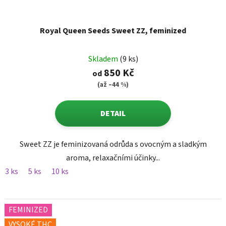
Royal Queen Seeds Sweet ZZ, feminized
Skladem
(9 ks)
850 Kč
od
(až –44 %)
DETAIL
Sweet ZZ je feminizovaná odrůda s ovocným a sladkým
aroma, relaxačními účinky...
3 ks
5 ks
10 ks
FEMINIZED
VYSOKÉ THC