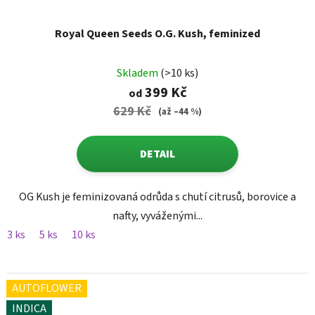
Royal Queen Seeds O.G. Kush, feminized
Skladem
(>10 ks)
399 Kč
od
629 Kč
(až –44 %)
DETAIL
OG Kush je feminizovaná odrůda s chutí citrusů, borovice a
nafty, vyváženými...
3 ks
5 ks
10 ks
AUTOFLOWER
INDICA