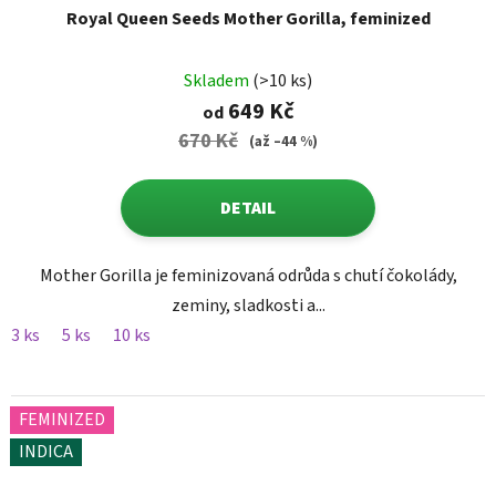
Royal Queen Seeds Mother Gorilla, feminized
Skladem
(>10 ks)
649 Kč
od
670 Kč
(až –44 %)
DETAIL
Mother Gorilla je feminizovaná odrůda s chutí čokolády,
zeminy, sladkosti a...
3 ks
5 ks
10 ks
FEMINIZED
INDICA