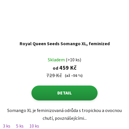
Royal Queen Seeds Somango XL, feminized
Skladem
(>10 ks)
459 Kč
od
729 Kč
(až –56 %)
DETAIL
Somango XL je feminizovaná odrůda s tropickou a ovocnou
chutí, povznášejícími...
3 ks
5 ks
10 ks