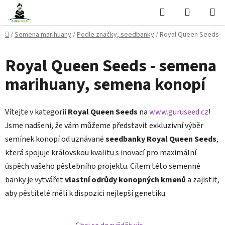
Přejít
Hledat
NÁKUPN
na
KOŠÍK
obsah
Domů
/
Semena marihuany
/
Podle značky, seedbanky
/
Royal Queen Seeds
Royal Queen Seeds - semena
marihuany, semena konopí
Vítejte v kategorii
Royal Queen Seeds
na
www.guruseed.cz
!
Jsme nadšeni, že vám můžeme představit exkluzivní výběr
semínek konopí od uznávané
seedbanky Royal Queen Seeds
,
která spojuje královskou kvalitu s inovací pro maximální
úspěch vašeho pěstebního projektu. Cílem této semenné
banky je vytvářet
vlastní odrůdy konopných kmenů
a zajistit,
aby pěstitelé měli k dispozici nejlepší genetiku.