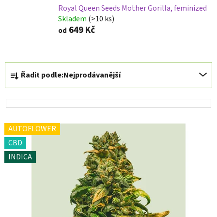
Royal Queen Seeds Mother Gorilla, feminized
Skladem
(>10 ks)
649 Kč
od
Ř
Řadit podle:
Nejprodávanější
a
z
e
n
V
í
AUTOFLOWER
ý
p
CBD
p
r
INDICA
i
o
s
d
p
u
r
k
o