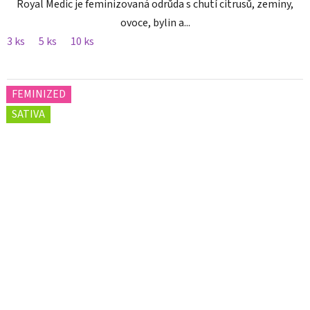
Royal Medic je feminizovaná odrůda s chutí citrusů, zeminy,
ovoce, bylin a...
3 ks
5 ks
10 ks
FEMINIZED
SATIVA