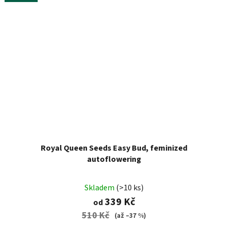
Royal Queen Seeds Easy Bud, feminized
autoflowering
Skladem
(>10 ks)
339 Kč
od
510 Kč
(až –37 %)