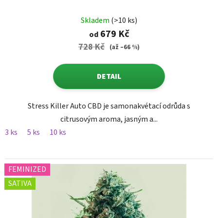
Skladem
(>10 ks)
679 Kč
od
728 Kč
(až –66 %)
DETAIL
Stress Killer Auto CBD je samonakvétací odrůda s
citrusovým aroma, jasným a...
3 ks
5 ks
10 ks
FEMINIZED
SATIVA