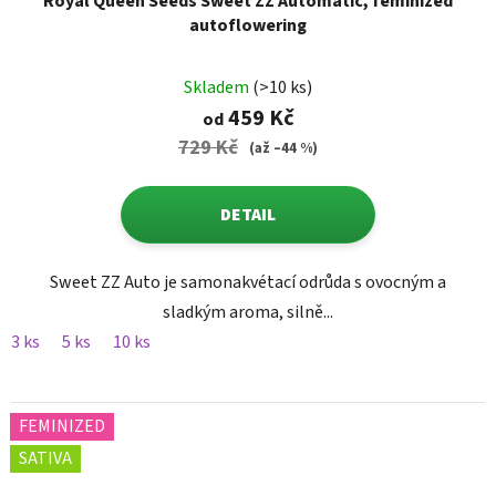
Royal Queen Seeds Sweet ZZ Automatic, feminized
autoflowering
Skladem
(>10 ks)
459 Kč
od
729 Kč
(až –44 %)
DETAIL
Sweet ZZ Auto je samonakvétací odrůda s ovocným a
sladkým aroma, silně...
3 ks
5 ks
10 ks
FEMINIZED
SATIVA