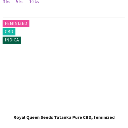
3 ks
5 ks
10 ks
FEMINIZED
CBD
INDICA
Royal Queen Seeds Tatanka Pure CBD, feminized