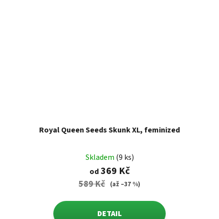
Royal Queen Seeds Skunk XL, feminized
Skladem
(9 ks)
369 Kč
od
589 Kč
(až –37 %)
DETAIL