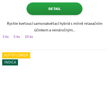
DETAIL
Rychle kvetoucí samonakvétací hybrid s mírně relaxačním
účinkem a nenáročným...
3 ks
5 ks
10 ks
AUTOFLOWER
INDICA