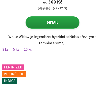
369 Kč
od
589 Kč
(až –37 %)
DETAIL
White Widow je legendární hybridní odrůda s dřevitým a
zemním aroma,...
3 ks
5 ks
10 ks
FEMINIZED
VYSOKÉ THC
INDICA