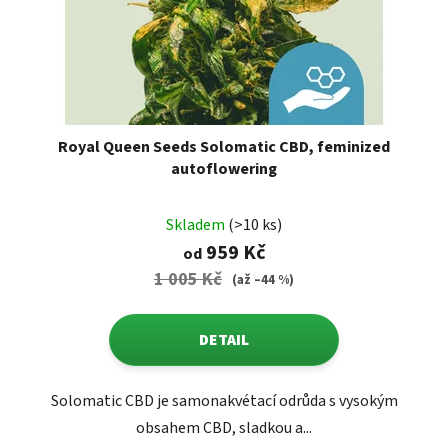
t
d
ů
u
k
t
ů
Royal Queen Seeds Solomatic CBD, feminized
autoflowering
Skladem
(>10 ks)
959 Kč
od
1 005 Kč
(až –44 %)
DETAIL
Solomatic CBD je samonakvétací odrůda s vysokým
obsahem CBD, sladkou a...