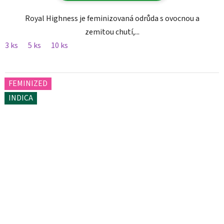
Royal Highness je feminizovaná odrůda s ovocnou a
zemitou chutí,...
3 ks
5 ks
10 ks
FEMINIZED
INDICA