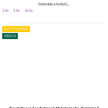
čokolády a bobulí,...
3 ks
5 ks
10 ks
AUTOFLOWER
INDICA