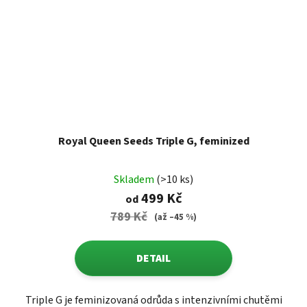
Royal Queen Seeds Triple G, feminized
Skladem
(>10 ks)
499 Kč
od
789 Kč
(až –45 %)
DETAIL
Triple G je feminizovaná odrůda s intenzivními chutěmi