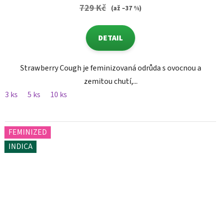
729 Kč
(až –37 %)
DETAIL
Strawberry Cough je feminizovaná odrůda s ovocnou a
zemitou chutí,...
3 ks
5 ks
10 ks
FEMINIZED
INDICA