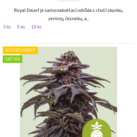
Royal Dwarf je samonakvétací odrůda s chutí skunku,
zeminy, česneku, a...
3 ks
5 ks
10 ks
AUTOFLOWER
SATIVA