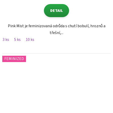
DETAIL
Pink Mist je feminizovaná odrůda s chutí bobulí, hroznů a
třešní,...
3 ks
5 ks
10 ks
FEMINIZED