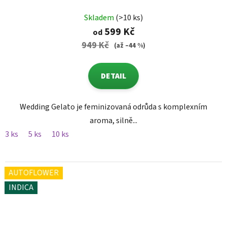
Skladem
(>10 ks)
599 Kč
od
949 Kč
(až –44 %)
DETAIL
Wedding Gelato je feminizovaná odrůda s komplexním
aroma, silně...
3 ks
5 ks
10 ks
AUTOFLOWER
INDICA