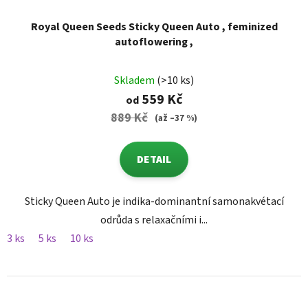
Royal Queen Seeds Sticky Queen Auto , feminized
autoflowering ,
Skladem
(>10 ks)
559 Kč
od
889 Kč
(až –37 %)
DETAIL
Sticky Queen Auto je indika-dominantní samonakvétací
odrůda s relaxačními i...
3 ks
5 ks
10 ks