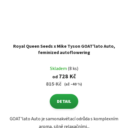
Royal Queen Seeds x Mike Tyson GOAT'lato Auto,
feminized autoflowering
Skladem
(8 ks)
728 Kč
od
815 Kč
(až –40 %)
DETAIL
GOAT'lato Auto je samonakvétací odrůda s komplexním
aroma, silně relaxačními...