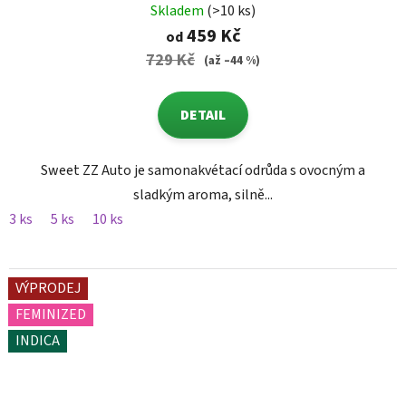
Skladem
(>10 ks)
459 Kč
od
729 Kč
(až –44 %)
DETAIL
Sweet ZZ Auto je samonakvétací odrůda s ovocným a
sladkým aroma, silně...
3 ks
5 ks
10 ks
VÝPRODEJ
FEMINIZED
INDICA