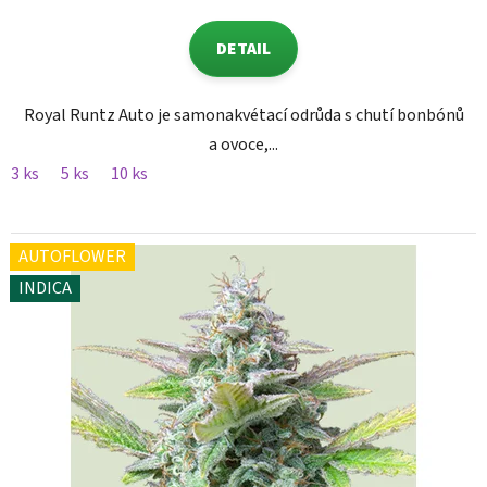
DETAIL
Royal Runtz Auto je samonakvétací odrůda s chutí bonbónů
a ovoce,...
3 ks
5 ks
10 ks
AUTOFLOWER
INDICA