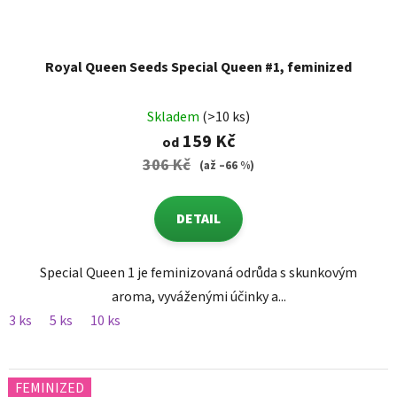
Royal Queen Seeds Special Queen #1, feminized
Skladem
(>10 ks)
159 Kč
od
306 Kč
(až –66 %)
DETAIL
Special Queen 1 je feminizovaná odrůda s skunkovým
aroma, vyváženými účinky a...
3 ks
5 ks
10 ks
FEMINIZED