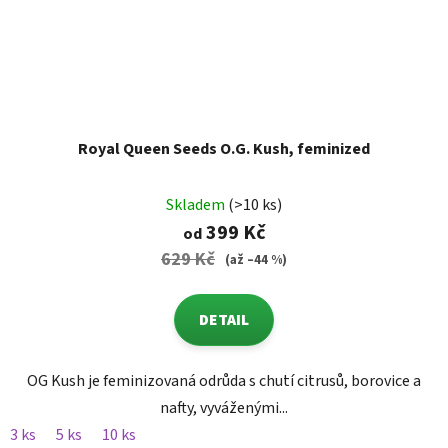
Royal Queen Seeds O.G. Kush, feminized
Skladem
(>10 ks)
399 Kč
od
629 Kč
(až –44 %)
DETAIL
OG Kush je feminizovaná odrůda s chutí citrusů, borovice a
nafty, vyváženými...
3 ks
5 ks
10 ks