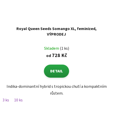
Royal Queen Seeds Somango XL, feminized,
VÝPRODEJ
Skladem
(1 ks)
728 Kč
od
DETAIL
Indika-dominantní hybrid s tropickou chutí a kompaktním
růstem.
3 ks
10 ks