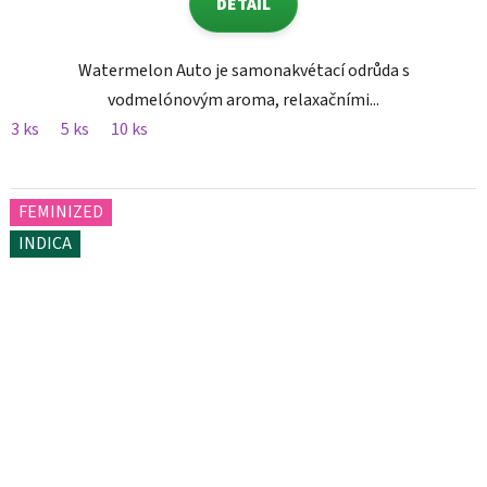
DETAIL
Watermelon Auto je samonakvétací odrůda s
vodmelónovým aroma, relaxačními...
3 ks
5 ks
10 ks
FEMINIZED
INDICA