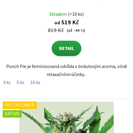
Skladem
(>10 ks)
519 Kč
od
819 Kč
(až –44 %)
DETAIL
Punch Pie je feminizovaná odrůda s bobulovým aroma, silně
relaxačními účinky...
3 ks
5 ks
10 ks
AUTOFLOWER
SATIVA