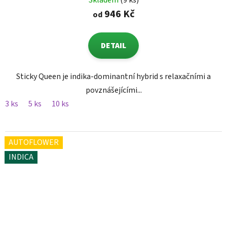
Skladem
(9 ks)
946 Kč
od
DETAIL
Sticky Queen je indika-dominantní hybrid s relaxačními a
povznášejícími...
3 ks
5 ks
10 ks
AUTOFLOWER
INDICA