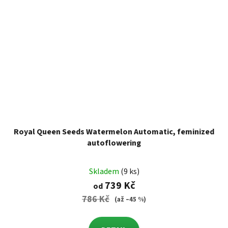
Royal Queen Seeds Watermelon Automatic, feminized
autoflowering
Skladem
(9 ks)
739 Kč
od
786 Kč
(až –45 %)