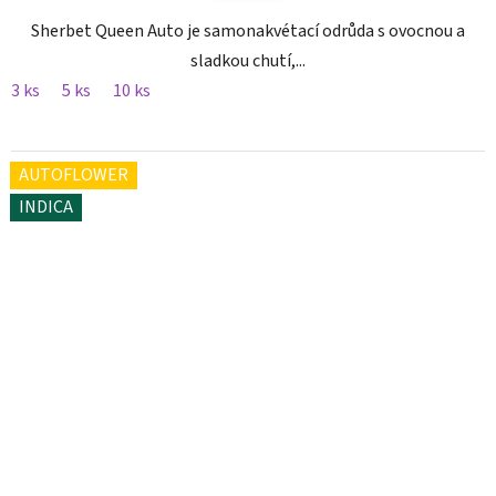
Sherbet Queen Auto je samonakvétací odrůda s ovocnou a
sladkou chutí,...
3 ks
5 ks
10 ks
AUTOFLOWER
INDICA