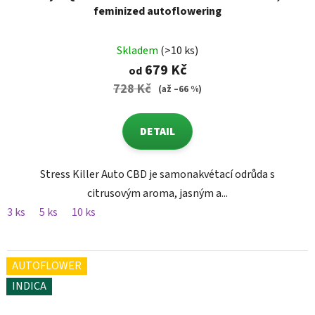
feminized autoflowering
Skladem
(>10 ks)
679 Kč
od
728 Kč
(až –66 %)
DETAIL
Stress Killer Auto CBD je samonakvétací odrůda s
citrusovým aroma, jasným a...
3 ks
5 ks
10 ks
AUTOFLOWER
INDICA