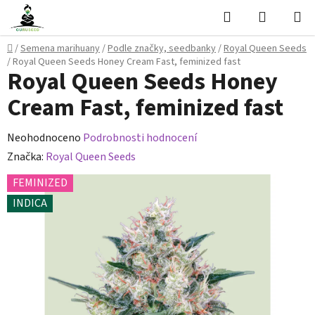
Přejít
Hledat
NÁKUPN
na
KOŠÍK
obsah
Domů
/
Semena marihuany
/
Podle značky, seedbanky
/
Royal Queen Seeds
/
Royal Queen Seeds Honey Cream Fast, feminized fast
Royal Queen Seeds Honey
Cream Fast, feminized fast
Průměrné
Neohodnoceno
Podrobnosti hodnocení
hodnocení
Značka:
Royal Queen Seeds
produktu
FEMINIZED
je
INDICA
0,0
z
5
hvězdiček.