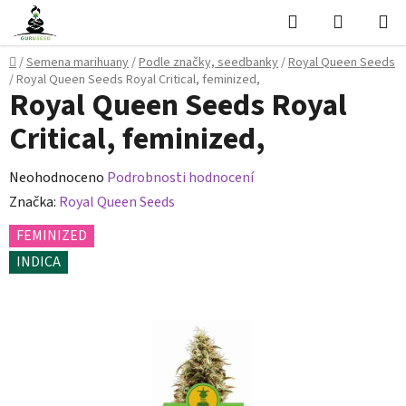
Přejít
Hledat
NÁKUPN
na
KOŠÍK
obsah
Domů
/
Semena marihuany
/
Podle značky, seedbanky
/
Royal Queen Seeds
/
Royal Queen Seeds Royal Critical, feminized,
Royal Queen Seeds Royal
Critical, feminized,
Průměrné
Neohodnoceno
Podrobnosti hodnocení
hodnocení
Značka:
Royal Queen Seeds
produktu
FEMINIZED
je
INDICA
0,0
z
5
hvězdiček.