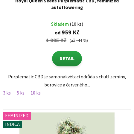
Royal Queen Seeds Purplematic CBD, feminized
autoflowering
Skladem
(10 ks)
959 Kč
od
1 005 Kč
(až –44 %)
DETAIL
Purplematic CBD je samonakvétací odrůda s chutí zeminy,
borovice a červeného...
3 ks
5 ks
10 ks
FEMINIZED
INDICA