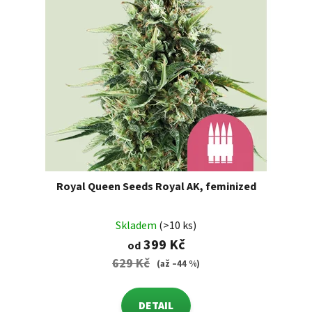
Royal Queen Seeds Royal AK, feminized
Skladem
(>10 ks)
399 Kč
od
629 Kč
(až –44 %)
DETAIL