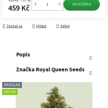
729 Kč
–37 %
DO KOŠÍKU
459 Kč
Měrná cena:
Zeptat se
Hlídat
Sdílet
Popis
Značka
Royal Queen Seeds
REGULAR
SATIVA