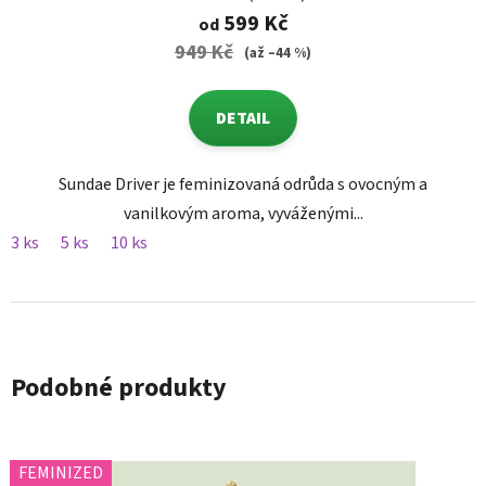
599 Kč
od
949 Kč
(až –44 %)
DETAIL
Sundae Driver je feminizovaná odrůda s ovocným a
vanilkovým aroma, vyváženými...
3 ks
5 ks
10 ks
Podobné produkty
FEMINIZED