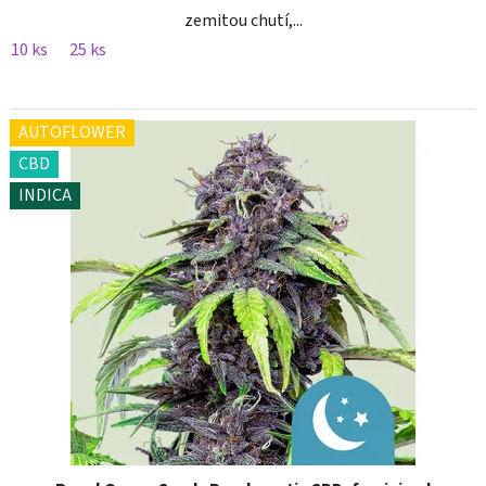
zemitou chutí,...
10 ks
25 ks
AUTOFLOWER
CBD
INDICA