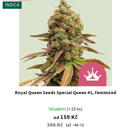
INDICA
Royal Queen Seeds Special Queen #1, feminized
Skladem
(>10 ks)
159 Kč
od
306 Kč
(až –66 %)