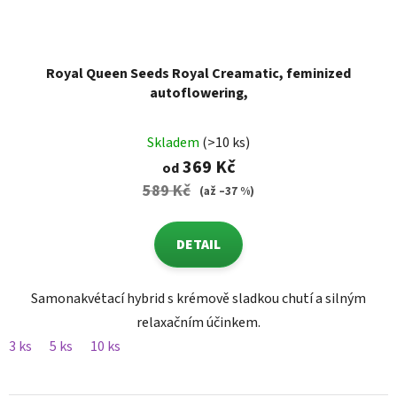
Royal Queen Seeds Royal Creamatic, feminized
autoflowering,
Skladem
(>10 ks)
369 Kč
od
589 Kč
(až –37 %)
DETAIL
Samonakvétací hybrid s krémově sladkou chutí a silným
relaxačním účinkem.
3 ks
5 ks
10 ks