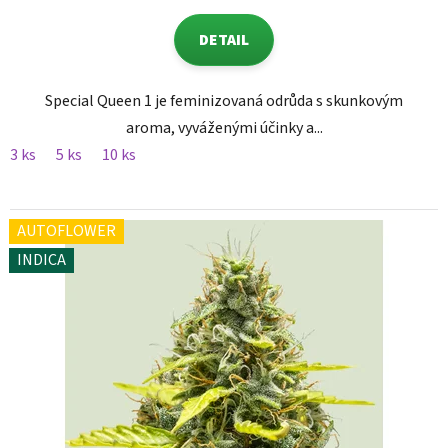
DETAIL
Special Queen 1 je feminizovaná odrůda s skunkovým
aroma, vyváženými účinky a...
3 ks
5 ks
10 ks
AUTOFLOWER
INDICA