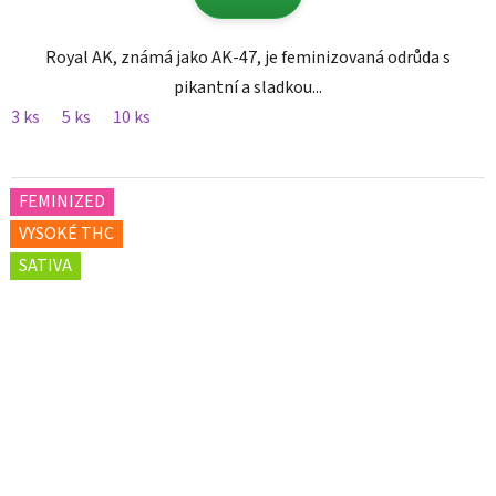
Royal AK, známá jako AK-47, je feminizovaná odrůda s
pikantní a sladkou...
3 ks
5 ks
10 ks
FEMINIZED
VYSOKÉ THC
SATIVA