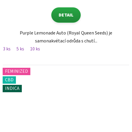
DETAIL
Purple Lemonade Auto (Royal Queen Seeds) je
samonakvétací odrůda s chutí...
3 ks
5 ks
10 ks
FEMINIZED
CBD
INDICA