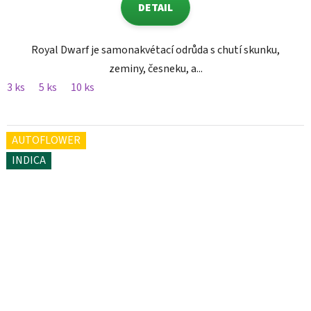
DETAIL
Royal Dwarf je samonakvétací odrůda s chutí skunku,
zeminy, česneku, a...
3 ks
5 ks
10 ks
AUTOFLOWER
INDICA