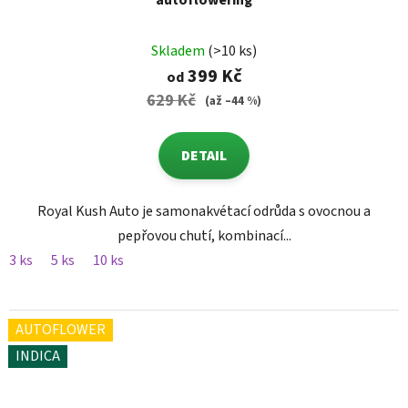
autoflowering
Skladem
(>10 ks)
399 Kč
od
629 Kč
(až –44 %)
DETAIL
Royal Kush Auto je samonakvétací odrůda s ovocnou a
pepřovou chutí, kombinací...
3 ks
5 ks
10 ks
AUTOFLOWER
INDICA