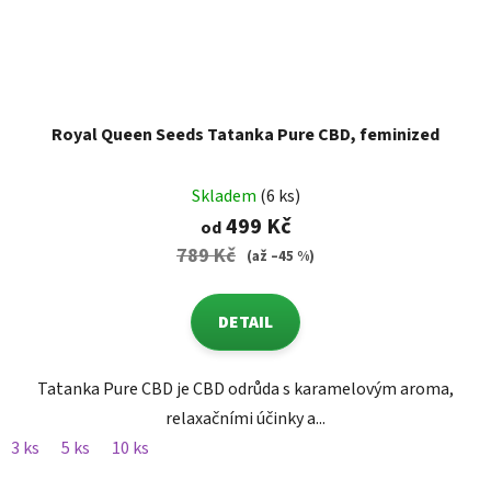
Royal Queen Seeds Tatanka Pure CBD, feminized
Skladem
(6 ks)
499 Kč
od
789 Kč
(až –45 %)
DETAIL
Tatanka Pure CBD je CBD odrůda s karamelovým aroma,
relaxačními účinky a...
3 ks
5 ks
10 ks