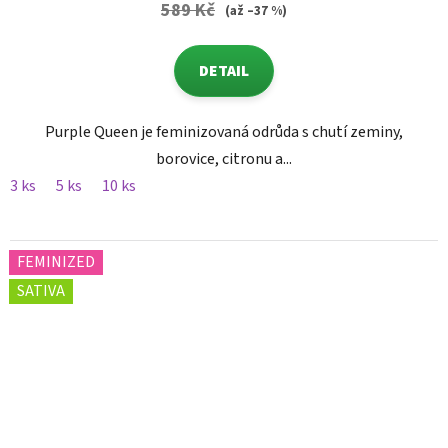
589 Kč
(až –37 %)
DETAIL
Purple Queen je feminizovaná odrůda s chutí zeminy,
borovice, citronu a...
3 ks
5 ks
10 ks
FEMINIZED
SATIVA