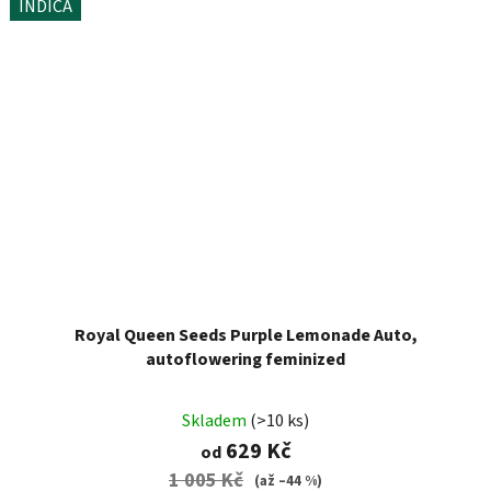
INDICA
Royal Queen Seeds Purple Lemonade Auto,
autoflowering feminized
Skladem
(>10 ks)
629 Kč
od
1 005 Kč
(až –44 %)