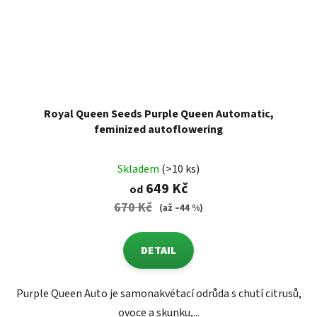
Royal Queen Seeds Purple Queen Automatic,
feminized autoflowering
Skladem
(>10 ks)
649 Kč
od
670 Kč
(až –44 %)
DETAIL
Purple Queen Auto je samonakvétací odrůda s chutí citrusů,
ovoce a skunku,...