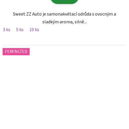
Sweet ZZ Auto je samonakvétací odrůda s ovocným a
sladkým aroma, silně...
3 ks
5 ks
10 ks
FEMINIZED