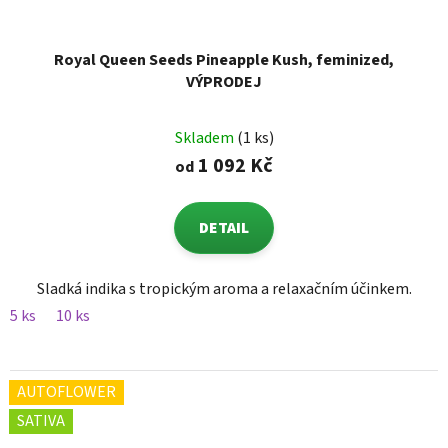
Royal Queen Seeds Pineapple Kush, feminized,
VÝPRODEJ
Skladem
(1 ks)
1 092 Kč
od
DETAIL
Sladká indika s tropickým aroma a relaxačním účinkem.
5 ks
10 ks
AUTOFLOWER
SATIVA