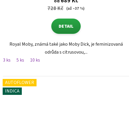
689 Kč
od
728 Kč
(až –37 %)
DETAIL
Royal Moby, známá také jako Moby Dick, je feminizovaná
odrůda s citrusovou,...
3 ks
5 ks
10 ks
AUTOFLOWER
INDICA