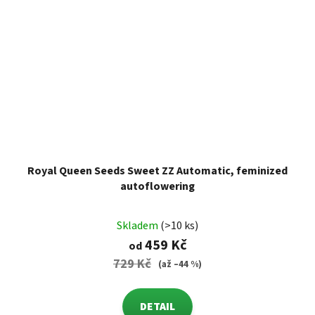
Royal Queen Seeds Sweet ZZ Automatic, feminized
autoflowering
Skladem
(>10 ks)
459 Kč
od
729 Kč
(až –44 %)
DETAIL