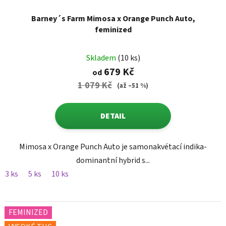
Barney´s Farm Mimosa x Orange Punch Auto,
feminized
Skladem
(10 ks)
679 Kč
od
1 079 Kč
(až –51 %)
DETAIL
Mimosa x Orange Punch Auto je samonakvétací indika-
dominantní hybrid s...
3 ks
5 ks
10 ks
FEMINIZED