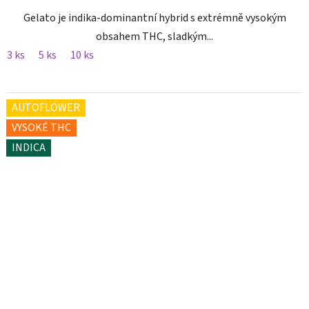
Gelato je indika-dominantní hybrid s extrémně vysokým
obsahem THC, sladkým...
3 ks
5 ks
10 ks
AUTOFLOWER
VYSOKÉ THC
INDICA