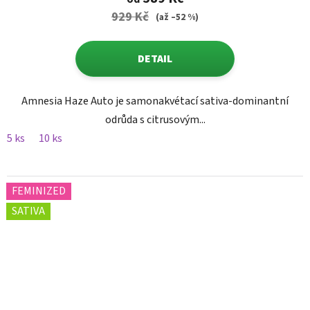
929 Kč
(až –52 %)
DETAIL
Amnesia Haze Auto je samonakvétací sativa-dominantní
odrůda s citrusovým...
5 ks
10 ks
FEMINIZED
SATIVA