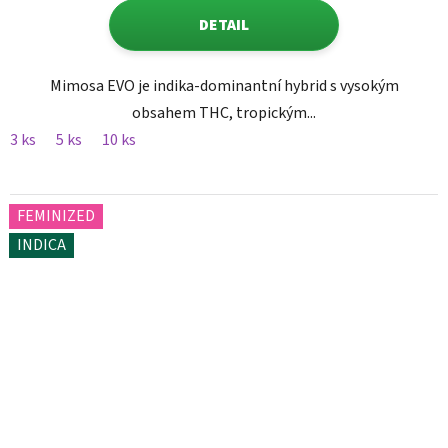
DETAIL
Mimosa EVO je indika-dominantní hybrid s vysokým
obsahem THC, tropickým...
3 ks
5 ks
10 ks
FEMINIZED
INDICA