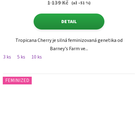
1 139 Kč
(až –51 %)
DETAIL
Tropicana Cherry je silná feminizovaná genetika od
Barney's Farm ve...
3 ks
5 ks
10 ks
FEMINIZED