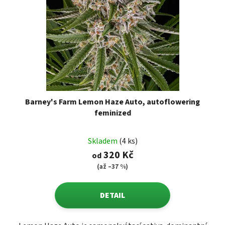
u
r
k
o
t
d
ů
u
k
t
ů
Barney's Farm Lemon Haze Auto, autoflowering
feminized
Skladem
(4 ks)
320 Kč
od
(až –37 %)
DETAIL