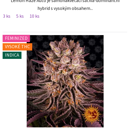
Lemon Haze Auto je samonakvétací sativa-dominantní
hybrid s vysokým obsahem...
3 ks
5 ks
10 ks
FEMINIZED
VYSOKÉ THC
INDICA