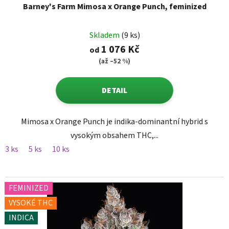
Barney's Farm Mimosa x Orange Punch, feminized
Skladem
(9 ks)
1 076 Kč
od
(až –52 %)
DETAIL
Mimosa x Orange Punch je indika-dominantní hybrid s
vysokým obsahem THC,...
3 ks
5 ks
10 ks
FEMINIZED
VYSOKÉ THC
INDICA