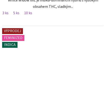
White Widow XXL je indika-dominantní hybrid s vysokým
obsahem THC, sladkým...
3 ks
5 ks
10 ks
VÝPRODEJ
FEMINIZED
INDICA