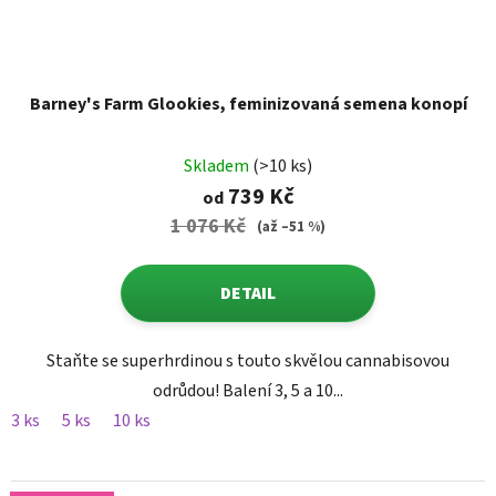
Barney's Farm Glookies, feminizovaná semena konopí
Skladem
(>10 ks)
739 Kč
od
1 076 Kč
(až –51 %)
DETAIL
Staňte se superhrdinou s touto skvělou cannabisovou
odrůdou! Balení 3, 5 a 10...
3 ks
5 ks
10 ks