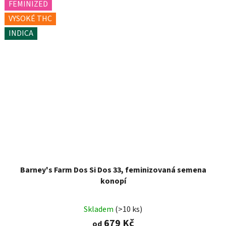
FEMINIZED
VYSOKÉ THC
INDICA
Barney's Farm Dos Si Dos 33, feminizovaná semena
konopí
Skladem
(>10 ks)
679 Kč
od