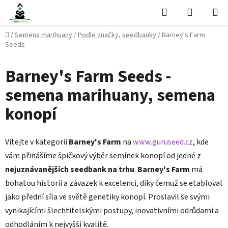
Přejít
Hledat
NÁKUPN
na
KOŠÍK
obsah
Domů
/
Semena marihuany
/
Podle značky, seedbanky
/
Barney's Farm
Seeds
Barney's Farm Seeds -
semena marihuany, semena
konopí
Vítejte v kategorii
Barney's Farm
na
www.guruseed.cz
, kde
vám přinášíme špičkový výběr semínek konopí od jedné z
nejuznávanějších seedbank na trhu
.
Barney's Farm
má
bohatou historii a závazek k excelenci, díky čemuž se etabloval
jako přední síla ve světě genetiky konopí. Proslavil se svými
vynikajícími šlechtitelskými postupy, inovativními odrůdami a
odhodláním k nejvyšší kvalitě.