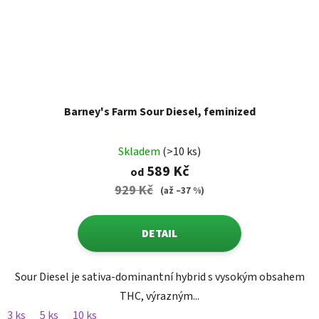
Barney's Farm Sour Diesel, feminized
Skladem
(>10 ks)
589 Kč
od
929 Kč
(až –37 %)
DETAIL
Sour Diesel je sativa-dominantní hybrid s vysokým obsahem
THC, výrazným...
3 ks
5 ks
10 ks