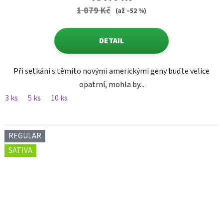
1 079 Kč
(až –52 %)
DETAIL
Při setkání s těmito novými americkými geny buďte velice
opatrní, mohla by...
3 ks
5 ks
10 ks
REGULAR
SATIVA