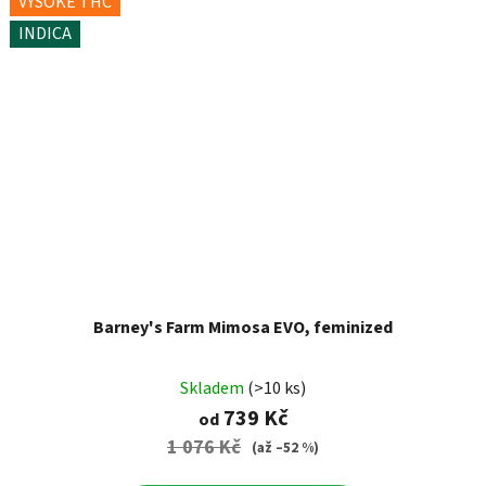
VYSOKÉ THC
INDICA
Barney's Farm Mimosa EVO, feminized
Skladem
(>10 ks)
739 Kč
od
1 076 Kč
(až –52 %)