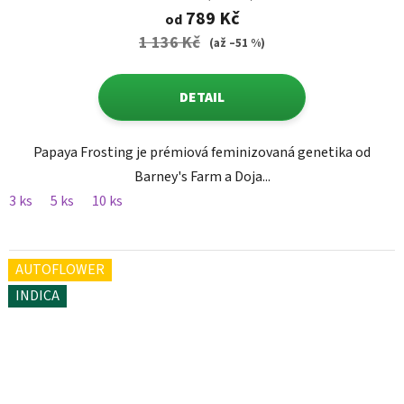
789 Kč
od
1 136 Kč
(až –51 %)
DETAIL
Papaya Frosting je prémiová feminizovaná genetika od
Barney's Farm a Doja...
3 ks
5 ks
10 ks
AUTOFLOWER
INDICA