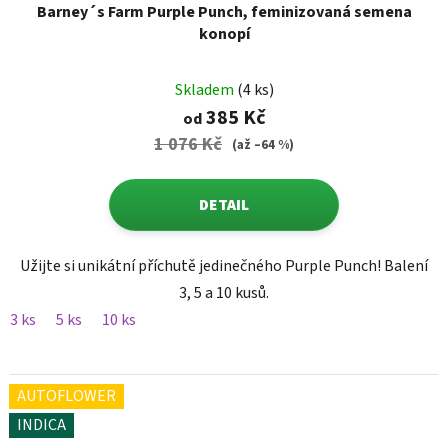
Barney´s Farm Purple Punch, feminizovaná semena
konopí
Skladem
(4 ks)
385 Kč
od
1 076 Kč
(až –64 %)
DETAIL
Užijte si unikátní příchutě jedinečného Purple Punch! Balení
3, 5 a 10 kusů.
3 ks
5 ks
10 ks
AUTOFLOWER
INDICA