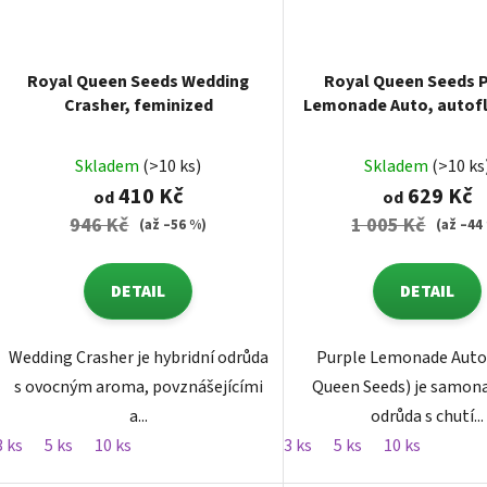
Royal Queen Seeds Wedding
Royal Queen Seeds 
Crasher, feminized
Lemonade Auto, autof
feminized
Skladem
(>10 ks)
Skladem
(>10 ks
410 Kč
629 Kč
od
od
946 Kč
1 005 Kč
(až –56 %)
(až –44
DETAIL
DETAIL
Wedding Crasher je hybridní odrůda
Purple Lemonade Auto
s ovocným aroma, povznášejícími
Queen Seeds) je samon
a...
odrůda s chutí...
3 ks
5 ks
10 ks
3 ks
5 ks
10 ks