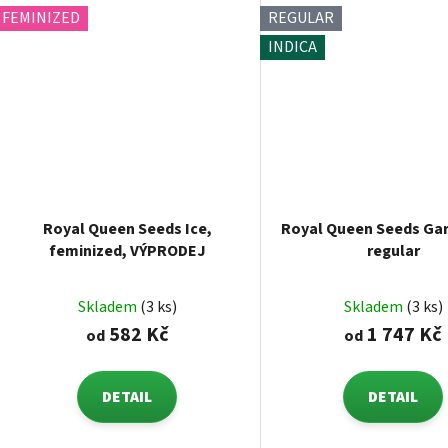
FEMINIZED
REGULAR
INDICA
Royal Queen Seeds Ice,
Royal Queen Seeds Garl
feminized, VÝPRODEJ
regular
Skladem
(3 ks)
Skladem
(3 ks)
582 Kč
1 747 Kč
od
od
DETAIL
DETAIL