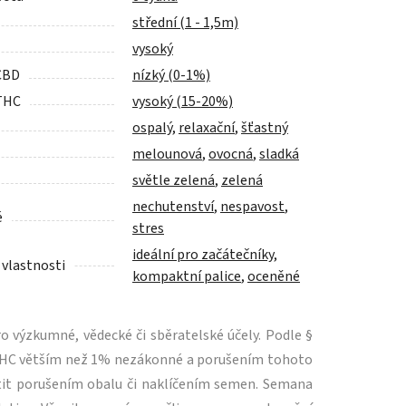
střední (1 - 1,5m)
vysoký
CBD
nízký (0-1%)
THC
vysoký (15-20%)
ospalý
,
relaxační
,
šťastný
melounová
,
ovocná
,
sladká
světle zelená
,
zelená
nechutenství
,
nespavost
,
é
stres
ideální pro začátečníky
,
 vlastnosti
kompaktní palice
,
oceněné
 výzkumné, vědecké či sběratelské účely. Podle §
m THC větším než 1% nezákonné a porušením tohoto
tit porušením obalu či naklíčením semen. Semana