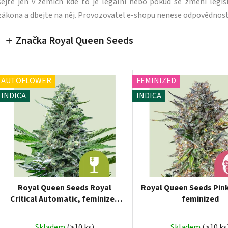
sejte jen v zemích kde to je legální nebo pokud se změní legisl
zákona a dbejte na něj. Provozovatel e-shopu nenese odpovědnost
Značka Royal Queen Seeds
AUTOFLOWER
FEMINIZED
INDICA
INDICA
Royal Queen Seeds Royal
Royal Queen Seeds Pink
Critical Automatic, feminized
feminized
autoflowering
Skladem
(>10 ks)
Skladem
(>10 ks