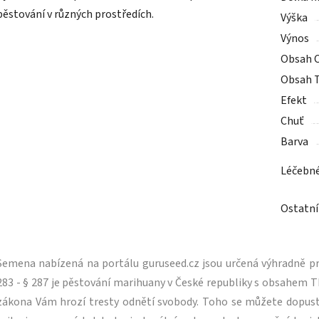
pěstování v různých prostředích.
Výška
Výnos
Obsah 
Obsah 
Efekt
Chuť
Barva
Léčebn
Ostatní
Semena nabízená na portálu guruseed.cz jsou určená výhradně pro
283 - § 287 je pěstování marihuany v České republiky s obsahe
zákona Vám hrozí tresty odnětí svobody. Toho se můžete dopus