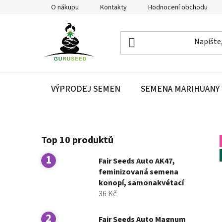
Přejít
O nákupu
Kontakty
Hodnocení obchodu
na
obsah
VÝPRODEJ SEMEN
SEMENA MARIHUANY
P
Top 10 produktů
o
s
Fair Seeds Auto AK47,
t
feminizovaná semena
r
konopí, samonakvétací
a
36 Kč
n
n
Fair Seeds Auto Magnum