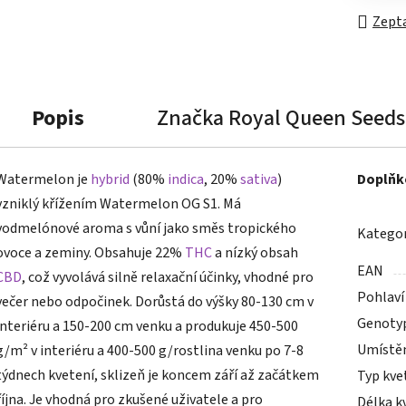
Zepta
Popis
Značka
Royal Queen Seeds
Watermelon je
hybrid
(80%
indica
, 20%
sativa
)
Doplňk
vzniklý křížením Watermelon OG S1. Má
vodmelónové aroma s vůní jako směs tropického
Kategor
ovoce a zeminy. Obsahuje 22%
THC
a nízký obsah
EAN
CBD
, což vyvolává silně relaxační účinky, vhodné pro
Pohlaví
večer nebo odpočinek. Dorůstá do výšky 80-130 cm v
Genoty
interiéru a 150-200 cm venku a produkuje 450-500
Umístě
g/m² v interiéru a 400-500 g/rostlina venku po 7-8
týdnech kvetení, sklizeň je koncem září až začátkem
Typ kve
října. Je vhodná pro zkušené uživatele a pro
Délka k