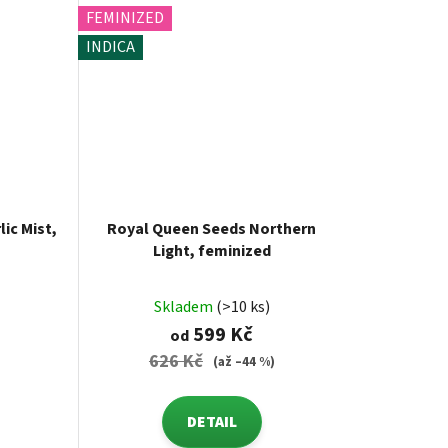
FEMINIZED
INDICA
ic Mist,
Royal Queen Seeds Northern
Light, feminized
Skladem
(>10 ks)
599 Kč
od
626 Kč
(až –44 %)
DETAIL