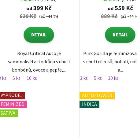
399 Kč
559 Kč
od
od
629 Kč
889 Kč
(až –44 %)
(až –44 
DETAIL
DETAIL
Royal Critical Auto je
Pink Gorilla je feminizov
samonakvétací odrůda s chutí
s chutí citrusů, bobulí, na
bonbónů, ovoce a pepře,...
a...
3 ks
5 ks
10 ks
3 ks
5 ks
10 ks
VÝPRODEJ
AUTOFLOWER
FEMINIZED
INDICA
SATIVA