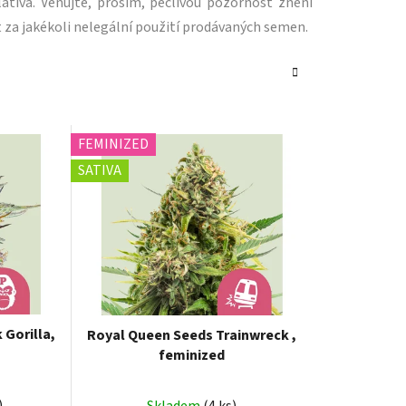
ativa. Věnujte, prosím, pečlivou pozornost znění
 za jakékoli nelegální použití prodávaných semen.
FEMINIZED
SATIVA
 Gorilla,
Royal Queen Seeds Trainwreck ,
feminized
)