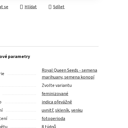
t se
Hlídat
Sdílet
ové parametry
Royal Queen Seeds - semena
ie
marihuany, semena konopí
Zvolte variantu
feminizované
p
indica převážně
ní
uvnitř
,
skleník
,
venku
tení
fotoperioda
větu
8 týdnů