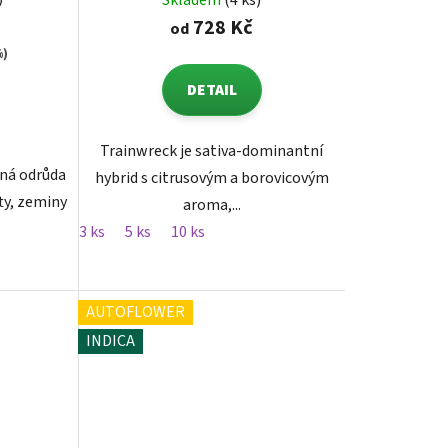
Skladem
(4 ks)
728 Kč
od
%)
DETAIL
Trainwreck je sativa-dominantní
aná odrůda
hybrid s citrusovým a borovicovým
fty, zeminy
aroma,...
3 ks
5 ks
10 ks
AUTOFLOWER
INDICA