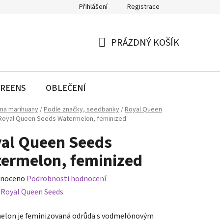
Přihlášení
Registrace
PRÁZDNÝ KOŠÍK
NÁKUPNÍ
KOŠÍK
REENS
OBLEČENÍ
na marihuany
/
Podle značky, seedbanky
/
Royal Queen
Royal Queen Seeds Watermelon, feminized
al Queen Seeds
ermelon, feminized
né
noceno
Podrobnosti hodnocení
ení
:
Royal Queen Seeds
tu
lon je feminizovaná odrůda s vodmelónovým