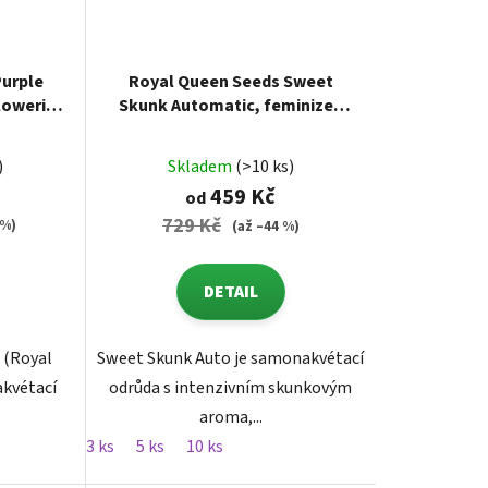
Purple
Royal Queen Seeds Sweet
lowering
Skunk Automatic, feminized
autoflowering
)
Skladem
(>10 ks)
459 Kč
od
729 Kč
 %)
(až –44 %)
DETAIL
 (Royal
Sweet Skunk Auto je samonakvétací
akvétací
odrůda s intenzivním skunkovým
aroma,...
3 ks
5 ks
10 ks