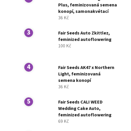
í
Plus, feminizovaná semena
konopí, samonakvétací
p
36 Kč
a
n
Fair Seeds Auto Zkittlez,
e
feminized autoflowering
l
100 Kč
Fair Seeds AK47 x Northern
Light, feminizovaná
semena konopí
36 Kč
Fair Seeds CALI WEED
Wedding Cake Auto,
feminized autoflowering
69 Kč