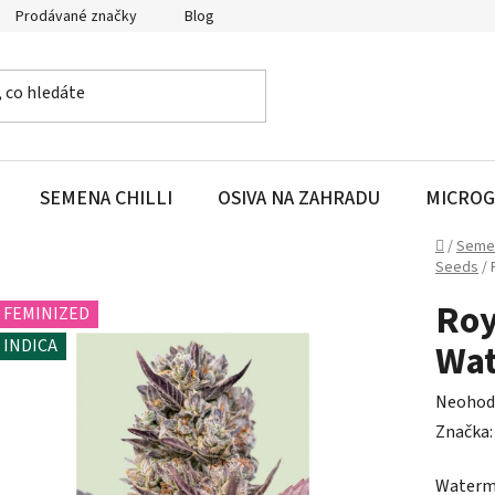
Prodávané značky
Blog
SEMENA CHILLI
OSIVA NA ZAHRADU
MICROG
Domů
/
Seme
Seeds
/
Roy
FEMINIZED
INDICA
Wat
Průměr
Neohod
hodnoc
Značka
produk
Waterme
je