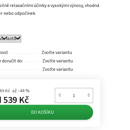
silně relaxačními účinky a vysokými výnosy, vhodná
er nebo odpočinek.
ek.
nost
Zvolte variantu
doručit do:
Zvolte variantu
Zvolte variantu
49 Kč
až –44 %
d
539 Kč
á cena:
DO KOŠÍKU