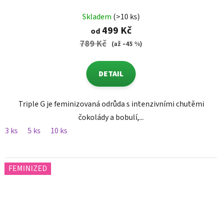
Skladem
(>10 ks)
499 Kč
od
789 Kč
(až –45 %)
DETAIL
Triple G je feminizovaná odrůda s intenzivními chutěmi
čokolády a bobulí,...
3 ks
5 ks
10 ks
FEMINIZED