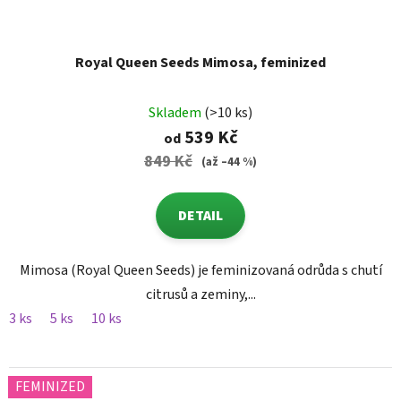
Royal Queen Seeds Mimosa, feminized
Skladem
(>10 ks)
539 Kč
od
849 Kč
(až –44 %)
DETAIL
Mimosa (Royal Queen Seeds) je feminizovaná odrůda s chutí
citrusů a zeminy,...
3 ks
5 ks
10 ks
FEMINIZED