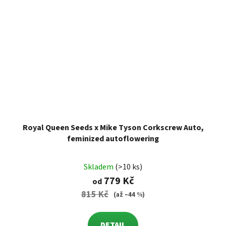
Royal Queen Seeds x Mike Tyson Corkscrew Auto,
feminized autoflowering
Skladem
(>10 ks)
779 Kč
od
815 Kč
(až –44 %)
DETAIL