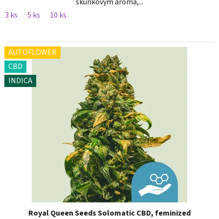
skunkovým aroma,...
3 ks
5 ks
10 ks
AUTOFLOWER
CBD
INDICA
Royal Queen Seeds Solomatic CBD, feminized