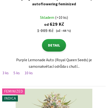
autoflowering feminized
Skladem
(>10 ks)
629 Kč
od
1 005 Kč
(až –44 %)
DETAIL
Purple Lemonade Auto (Royal Queen Seeds) je
samonakvétací odrůda s chutí...
3 ks
5 ks
10 ks
FEMINIZED
INDICA