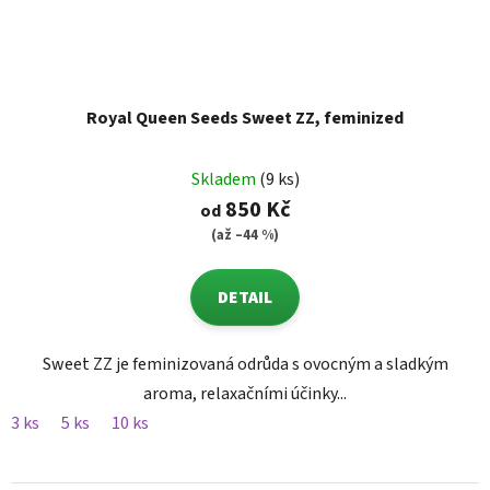
Royal Queen Seeds Sweet ZZ, feminized
Skladem
(9 ks)
850 Kč
od
(až –44 %)
DETAIL
Sweet ZZ je feminizovaná odrůda s ovocným a sladkým
aroma, relaxačními účinky...
3 ks
5 ks
10 ks