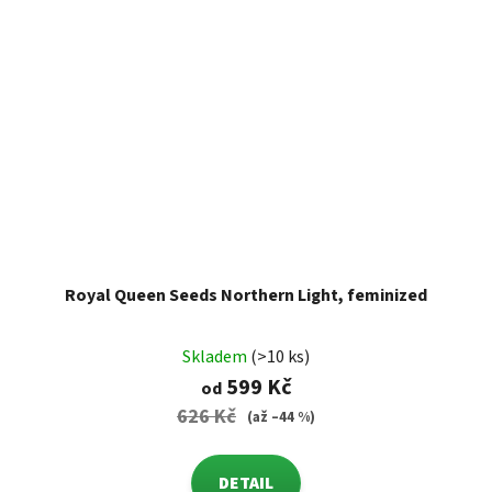
Royal Queen Seeds Northern Light, feminized
Skladem
(>10 ks)
599 Kč
od
626 Kč
(až –44 %)
DETAIL