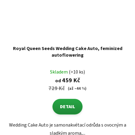
Royal Queen Seeds Wedding Cake Auto, feminized
autoflowering
Skladem
(>10 ks)
459 Kč
od
729 Kč
(až –44 %)
DETAIL
Wedding Cake Auto je samonakvétací odrůda s ovocným a
sladkým aroma,...