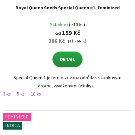
Royal Queen Seeds Special Queen #1, feminized
Skladem
(>10 ks)
159 Kč
od
306 Kč
(až –66 %)
DETAIL
Special Queen 1 je feminizovaná odrůda s skunkovým
aroma, vyváženými účinky a...
3 ks
5 ks
10 ks
FEMINIZED
INDICA