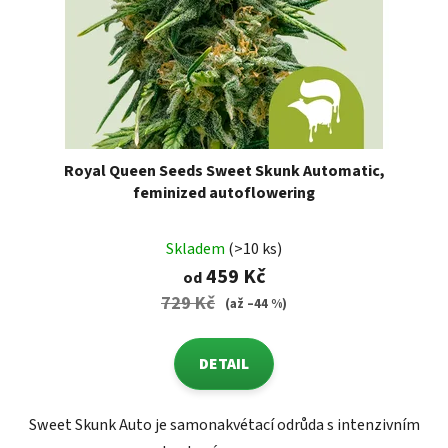
Royal Queen Seeds Sweet Skunk Automatic,
feminized autoflowering
Skladem
(>10 ks)
459 Kč
od
729 Kč
(až –44 %)
DETAIL
Sweet Skunk Auto je samonakvétací odrůda s intenzivním