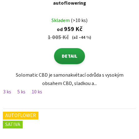
autoflowering
Skladem
(>10 ks)
959 Kč
od
1 005 Kč
(až –44 %)
DETAIL
Solomatic CBD je samonakvétací odrůda s vysokým
obsahem CBD, sladkou a...
3 ks
5 ks
10 ks
AUTOFLOWER
SATIVA