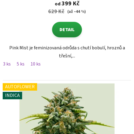
399 Kč
od
629 Kč
(až –44 %)
DETAIL
Pink Mist je feminizovaná odrůda s chutí bobulí, hroznů a
třešní,...
3 ks
5 ks
10 ks
AUTOFLOWER
INDICA