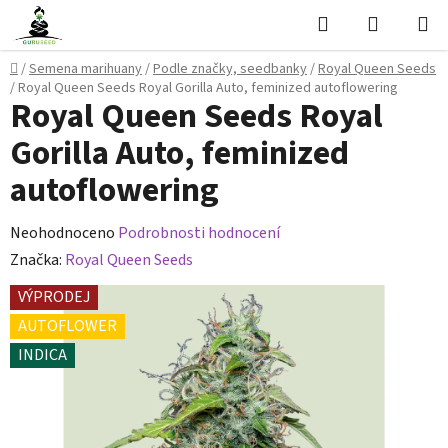
Přejít
Hledat
NÁKUPN
na
KOŠÍK
obsah
Domů
/
Semena marihuany
/
Podle značky, seedbanky
/
Royal Queen Seeds
/
Royal Queen Seeds Royal Gorilla Auto, feminized autoflowering
Royal Queen Seeds Royal
Gorilla Auto, feminized
autoflowering
Průměrné
Neohodnoceno
Podrobnosti hodnocení
hodnocení
Značka:
Royal Queen Seeds
produktu
VÝPRODEJ
je
AUTOFLOWER
0,0
INDICA
z
5
hvězdiček.