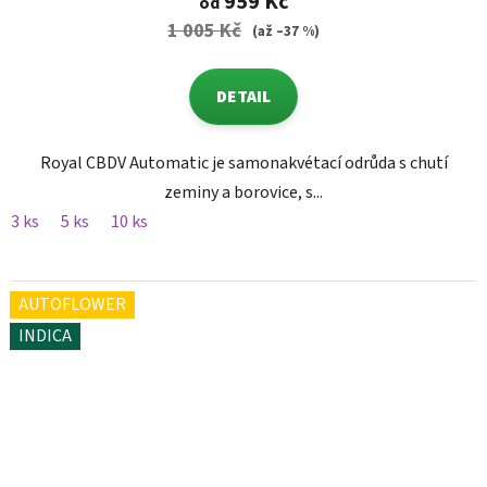
959 Kč
od
1 005 Kč
(až –37 %)
DETAIL
Royal CBDV Automatic je samonakvétací odrůda s chutí
zeminy a borovice, s...
3 ks
5 ks
10 ks
AUTOFLOWER
INDICA