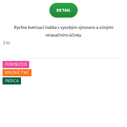
DETAIL
Rychle kvetoucí indika s vysokým výnosem a silnými
relaxačními účinky.
3 ks
FEMINIZED
VYSOKÉ THC
INDICA