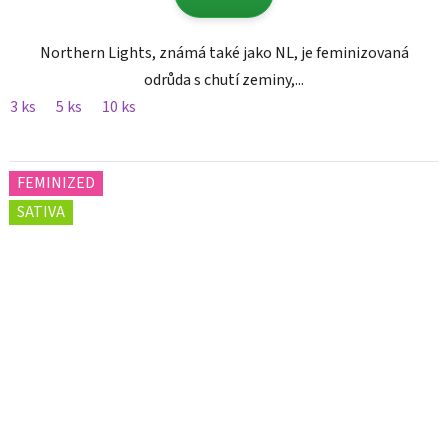
Northern Lights, známá také jako NL, je feminizovaná
odrůda s chutí zeminy,...
3 ks
5 ks
10 ks
FEMINIZED
SATIVA