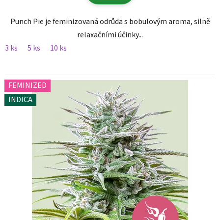
Punch Pie je feminizovaná odrůda s bobulovým aroma, silně
relaxačními účinky...
3 ks
5 ks
10 ks
FEMINIZED
INDICA