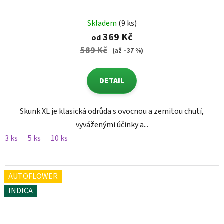
Skladem
(9 ks)
369 Kč
od
589 Kč
(až –37 %)
DETAIL
Skunk XL je klasická odrůda s ovocnou a zemitou chutí,
vyváženými účinky a...
3 ks
5 ks
10 ks
AUTOFLOWER
INDICA