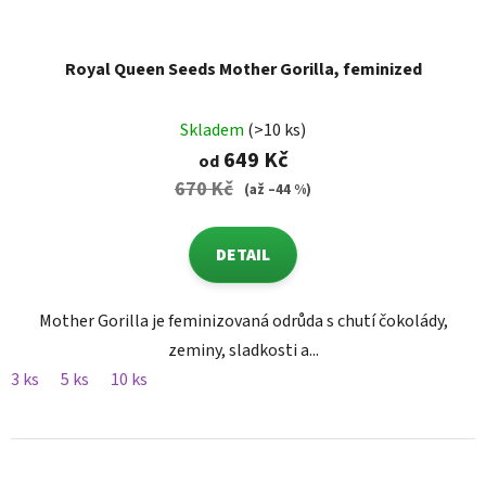
Royal Queen Seeds Mother Gorilla, feminized
Skladem
(>10 ks)
649 Kč
od
670 Kč
(až –44 %)
DETAIL
Mother Gorilla je feminizovaná odrůda s chutí čokolády,
zeminy, sladkosti a...
3 ks
5 ks
10 ks