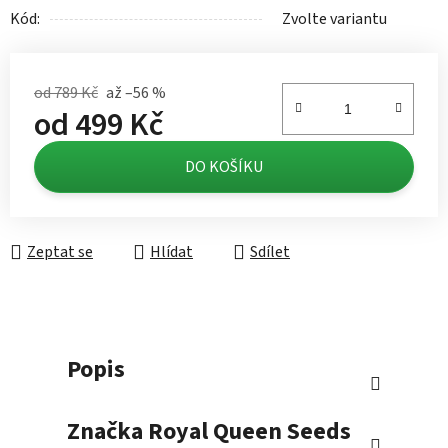
Kód:
Zvolte variantu
od 789 Kč
až –56 %
od
499 Kč
Měrná cena:
DO KOŠÍKU
Zeptat se
Hlídat
Sdílet
Popis
Značka
Royal Queen Seeds