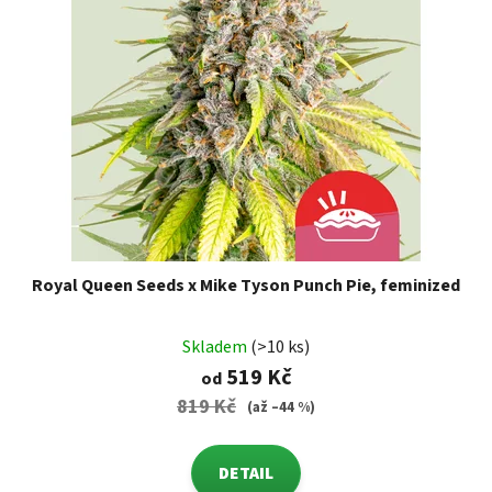
Royal Queen Seeds x Mike Tyson Punch Pie, feminized
Skladem
(>10 ks)
519 Kč
od
819 Kč
(až –44 %)
DETAIL