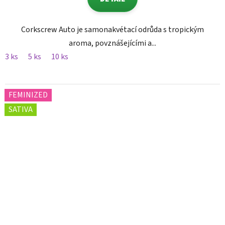
Corkscrew Auto je samonakvétací odrůda s tropickým
aroma, povznášejícími a...
3 ks
5 ks
10 ks
FEMINIZED
SATIVA