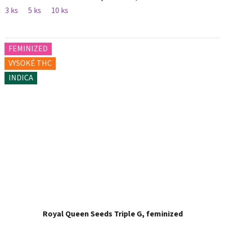
3 ks
5 ks
10 ks
FEMINIZED
VYSOKÉ THC
INDICA
Royal Queen Seeds Triple G, feminized