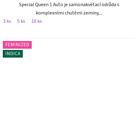
Special Queen 1 Auto je samonakvétací odrůda s
komplexními chutěmi zeminy,...
3 ks
5 ks
10 ks
FEMINIZED
INDICA