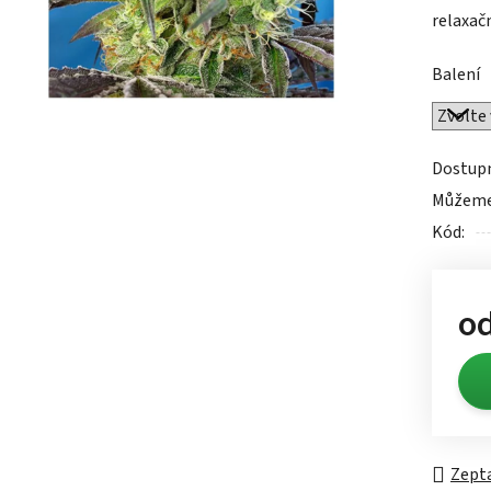
relaxačn
0,0
z
Balení
5
hvězdič
Dostup
Můžeme 
Kód:
o
Měrn
Zepta