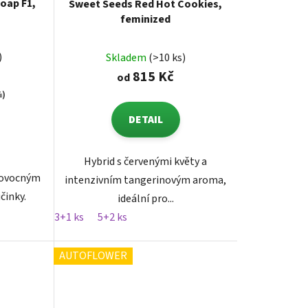
oap F1,
Sweet Seeds Red Hot Cookies,
feminized
)
Skladem
(>10 ks)
815 Kč
od
%)
DETAIL
Hybrid s červenými květy a
s ovocným
intenzivním tangerinovým aroma,
činky.
ideální pro...
3+1 ks
5+2 ks
AUTOFLOWER