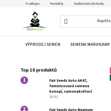
Přejít
O nákupu
Kontakty
Hodnocení obchodu
na
obsah
VÝPRODEJ SEMEN
SEMENA MARIHUANY
P
Top 10 produktů
o
s
Fair Seeds Auto AK47,
t
feminizovaná semena
r
konopí, samonakvétací
a
36 Kč
n
n
Fair Seeds Auto Magnum