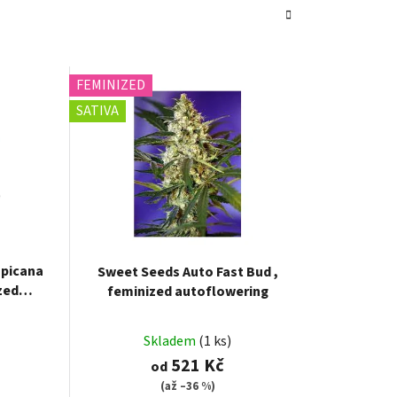
FEMINIZED
SATIVA
opicana
Sweet Seeds Auto Fast Bud ,
zed
feminized autoflowering
Skladem
(1 ks)
521 Kč
od
(až –36 %)