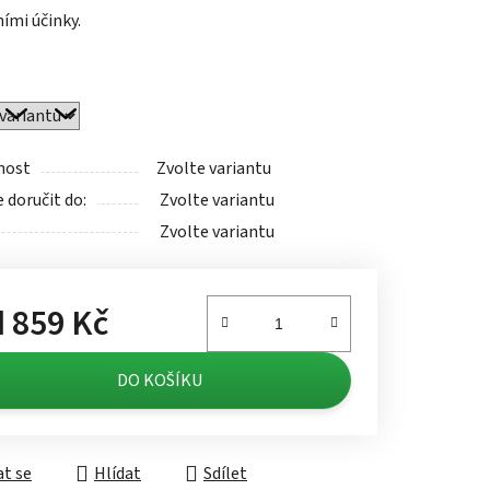
ími účinky.
ek.
nost
Zvolte variantu
doručit do:
Zvolte variantu
Zvolte variantu
d
859 Kč
á cena:
DO KOŠÍKU
t se
Hlídat
Sdílet