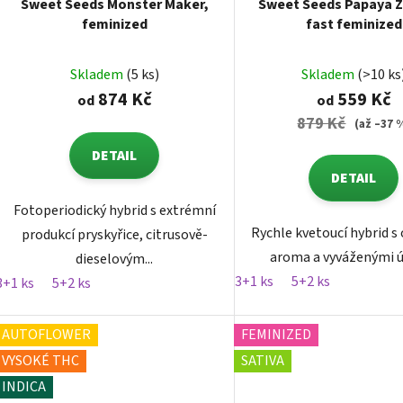
Sweet Seeds Monster Maker,
Sweet Seeds Papaya Z
feminized
fast feminized
Skladem
(5 ks)
Skladem
(>10 ks
874 Kč
559 Kč
od
od
879 Kč
(až –37 
DETAIL
DETAIL
Fotoperiodický hybrid s extrémní
Rychle kvetoucí hybrid 
produkcí pryskyřice, citrusově-
aroma a vyváženými ú
dieselovým...
3+1 ks
5+2 ks
3+1 ks
5+2 ks
AUTOFLOWER
FEMINIZED
VYSOKÉ THC
SATIVA
INDICA