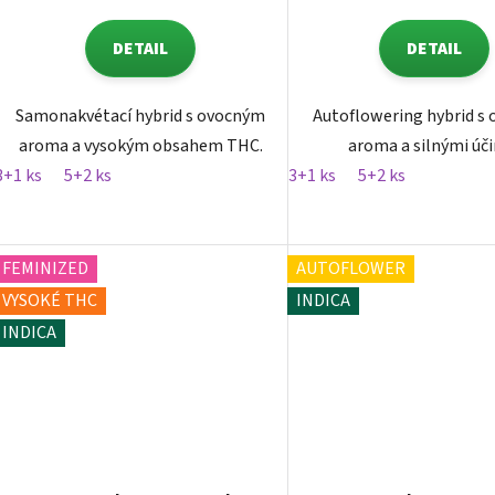
DETAIL
DETAIL
Samonakvétací hybrid s ovocným
Autoflowering hybrid s
aroma a vysokým obsahem THC.
aroma a silnými úči
3+1 ks
5+2 ks
3+1 ks
5+2 ks
FEMINIZED
AUTOFLOWER
VYSOKÉ THC
INDICA
INDICA