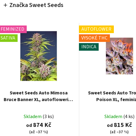
Značka Sweet Seeds
FEMINIZED
AUTOFLOWER
SATIVA
VYSOKÉ THC
INDICA
Sweet Seeds Auto Mimosa
Sweet Seeds Auto Tr
Bruce Banner XL, autoflowering
Poison XL, femini
feminized
autoflowering
Skladem
(3 ks)
Skladem
(4 ks)
874 Kč
815 Kč
od
od
(až –37 %)
(až –37 %)