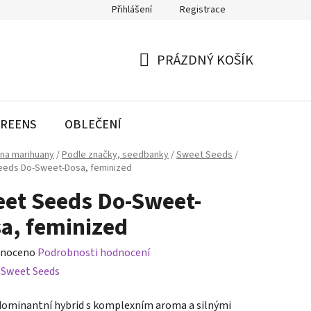
Přihlášení
Registrace
PRÁZDNÝ KOŠÍK
NÁKUPNÍ
KOŠÍK
REENS
OBLEČENÍ
na marihuany
/
Podle značky, seedbanky
/
Sweet Seeds
/
eeds Do-Sweet-Dosa, feminized
et Seeds Do-Sweet-
a, feminized
né
noceno
Podrobnosti hodnocení
ení
:
Sweet Seeds
tu
dominantní hybrid s komplexním aroma a silnými