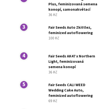
í
Plus, feminizovaná semena
konopí, samonakvétací
p
36 Kč
a
n
Fair Seeds Auto Zkittlez,
e
feminized autoflowering
l
100 Kč
Fair Seeds AK47 x Northern
Light, feminizovaná
semena konopí
36 Kč
Fair Seeds CALI WEED
Wedding Cake Auto,
feminized autoflowering
69 Kč