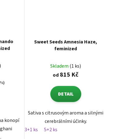
rnando
Sweet Seeds Amnesia Haze,
nized
feminized
)
Skladem
(1 ks)
815 Kč
od
 %)
DETAIL
Sativa s citrusovým aroma a silnými
na konopí
cerebrálními účinky.
fghani
3+1 ks
5+2 ks
.