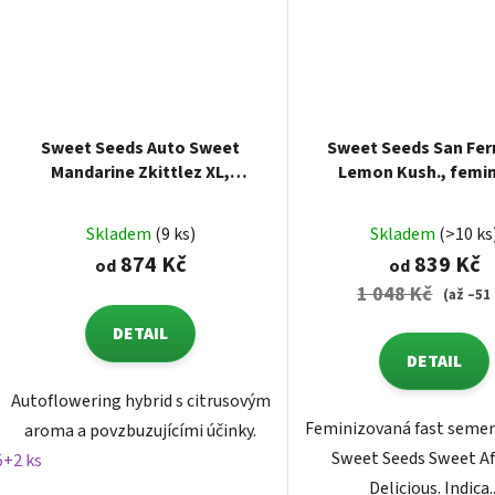
Sweet Seeds Auto Sweet
Sweet Seeds San Fe
Mandarine Zkittlez XL,
Lemon Kush., femi
feminized autoflowering
Skladem
(9 ks)
Skladem
(>10 ks
874 Kč
839 Kč
od
od
1 048 Kč
(až –51
DETAIL
DETAIL
Autoflowering hybrid s citrusovým
Feminizovaná fast seme
aroma a povzbuzujícími účinky.
Sweet Seeds Sweet A
5+2 ks
Delicious. Indica..