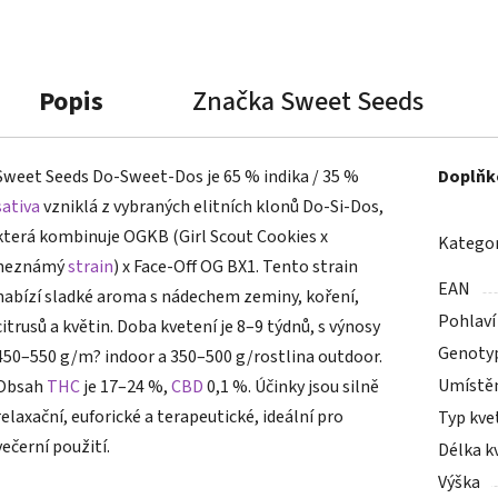
Popis
Značka
Sweet Seeds
Sweet Seeds Do-Sweet-Dos je 65 % indika / 35 %
Doplňk
sativa
vzniklá z vybraných elitních klonů Do-Si-Dos,
která kombinuje OGKB (Girl Scout Cookies x
Kategor
neznámý
strain
) x Face-Off OG BX1. Tento strain
EAN
nabízí sladké aroma s nádechem zeminy, koření,
Pohlaví
citrusů a květin. Doba kvetení je 8–9 týdnů, s výnosy
Genoty
450–550 g/m? indoor a 350–500 g/rostlina outdoor.
Umístě
Obsah
THC
je 17–24 %,
CBD
0,1 %. Účinky jsou silně
relaxační, euforické a terapeutické, ideální pro
Typ kve
večerní použití.
Délka k
Výška