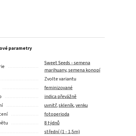
ové parametry
Sweet Seeds - semena
ie
marihuany, semena konopí
Zvolte variantu
feminizované
p
indica převážně
ní
uvnitř
,
skleník
,
venku
tení
fotoperioda
větu
8 týdnů
střední (1 - 1,5m)