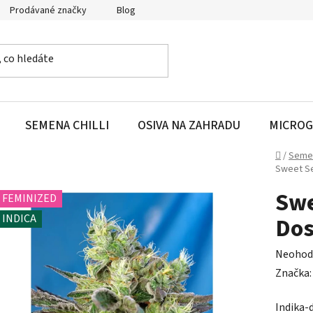
Prodávané značky
Blog
SEMENA CHILLI
OSIVA NA ZAHRADU
MICROG
Domů
/
Seme
Sweet S
Swe
FEMINIZED
INDICA
Dos
Průměr
Neohod
hodnoc
Značka
produk
Indika-
je