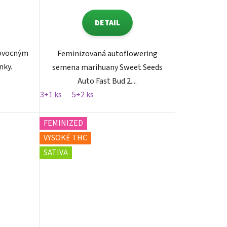
DETAIL
 ovocným
Feminizovaná autoflowering
nky.
semena marihuany Sweet Seeds
Auto Fast Bud 2....
3+1 ks
5+2 ks
FEMINIZED
VYSOKÉ THC
SATIVA