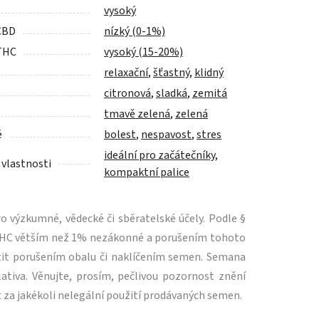
vysoký
CBD
nízký (0-1%)
THC
vysoký (15-20%)
relaxační
,
šťastný
,
klidný
citronová
,
sladká
,
zemitá
tmavě zelená
,
zelená
é
bolest
,
nespavost
,
stres
ideální pro začátečníky
,
 vlastnosti
kompaktní palice
 výzkumné, vědecké či sběratelské účely. Podle §
m THC větším než 1% nezákonné a porušením tohoto
tit porušením obalu či naklíčením semen. Semana
ativa. Věnujte, prosím, pečlivou pozornost znění
 za jakékoli nelegální použití prodávaných semen.