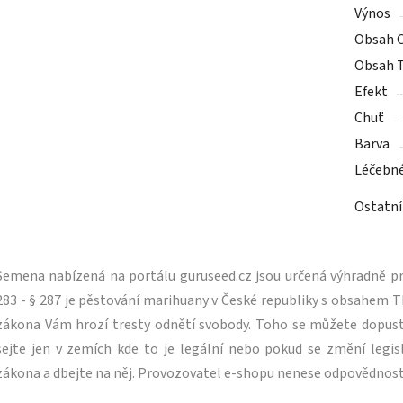
Výnos
Obsah 
Obsah 
Efekt
Chuť
Barva
Léčebn
Ostatní
Semena nabízená na portálu guruseed.cz jsou určená výhradně pro
283 - § 287 je pěstování marihuany v České republiky s obsahe
zákona Vám hrozí tresty odnětí svobody. Toho se můžete dopus
sejte jen v zemích kde to je legální nebo pokud se změní legisl
zákona a dbejte na něj. Provozovatel e-shopu nenese odpovědnost