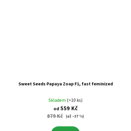
Sweet Seeds Papaya Zoap F1, fast feminized
Skladem
(>10 ks)
559 Kč
od
879 Kč
(až –37 %)