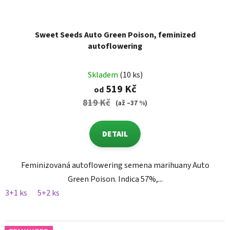
Sweet Seeds Auto Green Poison, feminized
autoflowering
Skladem
(10 ks)
519 Kč
od
819 Kč
(až –37 %)
DETAIL
Feminizovaná autoflowering semena marihuany Auto
Green Poison. Indica 57%,...
3+1 ks
5+2 ks