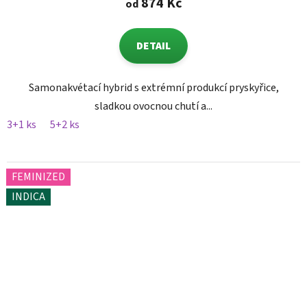
874 Kč
od
DETAIL
Samonakvétací hybrid s extrémní produkcí pryskyřice,
sladkou ovocnou chutí a...
3+1 ks
5+2 ks
FEMINIZED
INDICA