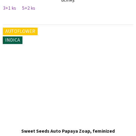
účinky.
3+1 ks
5+2 ks
AUTOFLOWER
INDICA
Sweet Seeds Auto Papaya Zoap, feminized