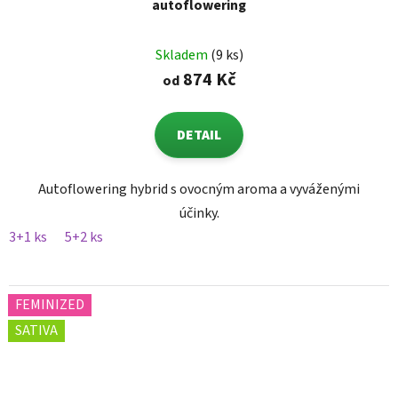
autoflowering
Skladem
(9 ks)
874 Kč
od
DETAIL
Autoflowering hybrid s ovocným aroma a vyváženými
účinky.
3+1 ks
5+2 ks
FEMINIZED
SATIVA