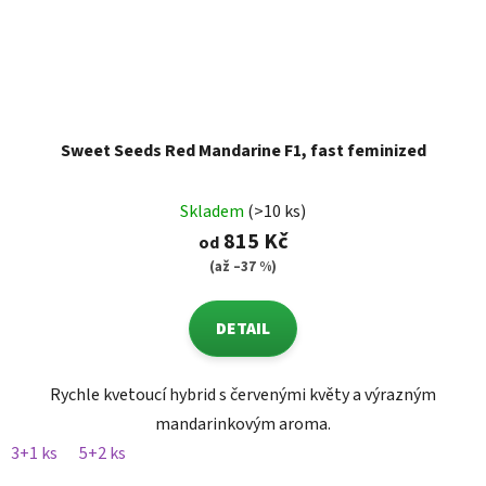
Sweet Seeds Red Mandarine F1, fast feminized
Skladem
(>10 ks)
815 Kč
od
(až –37 %)
DETAIL
Rychle kvetoucí hybrid s červenými květy a výrazným
mandarinkovým aroma.
3+1 ks
5+2 ks