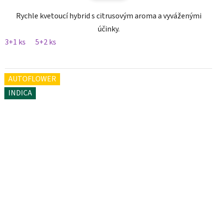
Rychle kvetoucí hybrid s citrusovým aroma a vyváženými
účinky.
3+1 ks
5+2 ks
AUTOFLOWER
INDICA