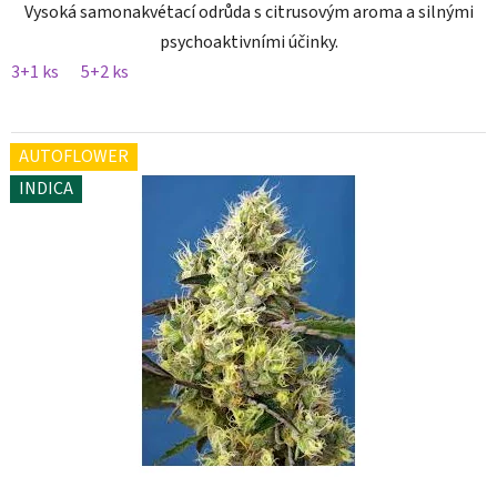
Vysoká samonakvétací odrůda s citrusovým aroma a silnými
psychoaktivními účinky.
3+1 ks
5+2 ks
AUTOFLOWER
INDICA