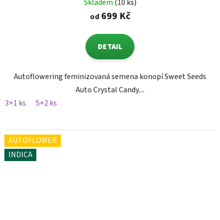
Skladem
(10 ks)
699 Kč
od
DETAIL
Autoflowering feminizovaná semena konopí Sweet Seeds
Auto Crystal Candy....
3+1 ks
5+2 ks
AUTOFLOWER
INDICA