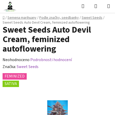
Přejít
Hledat
NÁKUPN
na
KOŠÍK
obsah
Domů
/
Semena marihuany
/
Podle značky, seedbanky
/
Sweet Seeds
/
Sweet Seeds Auto Devil Cream, feminized autoflowering
Sweet Seeds Auto Devil
Cream, feminized
autoflowering
Průměrné
Neohodnoceno
Podrobnosti hodnocení
hodnocení
Značka:
Sweet Seeds
produktu
FEMINIZED
je
SATIVA
0,0
z
5
hvězdiček.