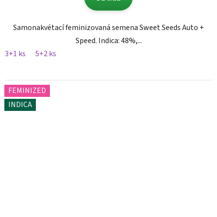
Samonakvétací feminizovaná semena Sweet Seeds Auto +
Speed. Indica: 48%,...
3+1 ks
5+2 ks
FEMINIZED
INDICA