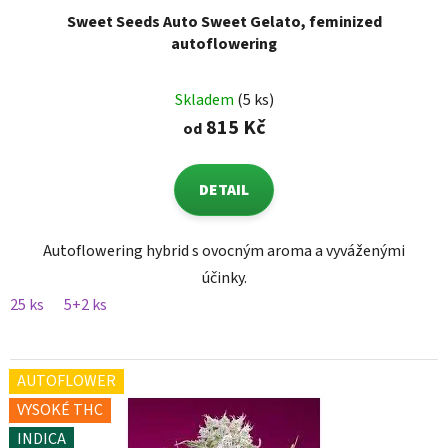
Sweet Seeds Auto Sweet Gelato, feminized
autoflowering
Skladem
(5 ks)
815 Kč
od
DETAIL
Autoflowering hybrid s ovocným aroma a vyváženými
účinky.
25 ks
5+2 ks
AUTOFLOWER
VYSOKÉ THC
INDICA