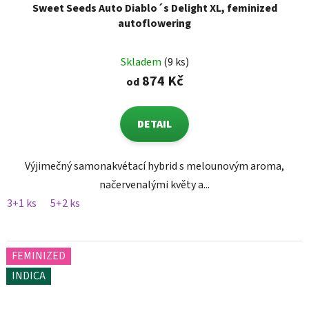
Sweet Seeds Auto Diablo´s Delight XL, feminized
autoflowering
Skladem
(9 ks)
874 Kč
od
DETAIL
Výjimečný samonakvétací hybrid s melounovým aroma,
načervenalými květy a...
3+1 ks
5+2 ks
FEMINIZED
INDICA