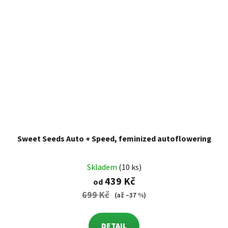
Sweet Seeds Auto + Speed, feminized autoflowering
Skladem
(10 ks)
439 Kč
od
699 Kč
(až –37 %)
DETAIL