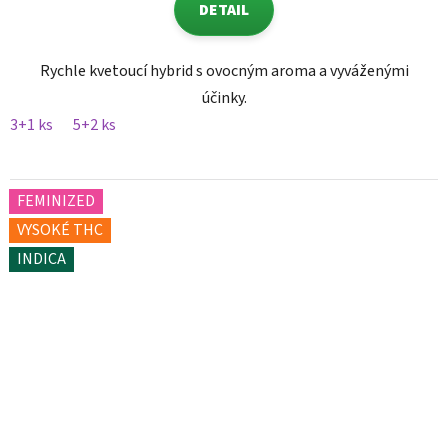
DETAIL
Rychle kvetoucí hybrid s ovocným aroma a vyváženými
účinky.
3+1 ks
5+2 ks
FEMINIZED
VYSOKÉ THC
INDICA