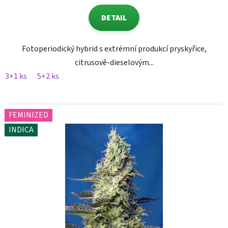
DETAIL
Fotoperiodický hybrid s extrémní produkcí pryskyřice,
citrusově-dieselovým...
3+1 ks
5+2 ks
FEMINIZED
INDICA