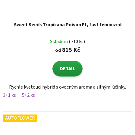
Sweet Seeds Tropicana Poison F1, fast feminized
Skladem
(>10 ks)
815 Kč
od
DETAIL
Rychle kvetoucí hybrid s ovocným aroma a silnými účinky.
3+1 ks
5+2 ks
AUTOFLOWER