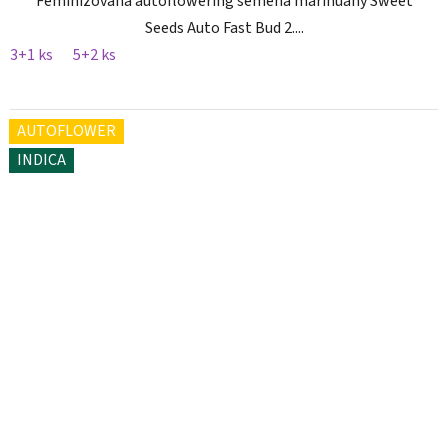
Feminizovaná autoflowering semena marihuany Sweet
Seeds Auto Fast Bud 2....
3+1 ks
5+2 ks
AUTOFLOWER
INDICA