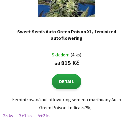
Sweet Seeds Auto Green Poison XL, feminized
autoflowering
Skladem
(4 ks)
815 Kč
od
DETAIL
Feminizovaná autoflowering semena marihuany Auto
Green Poison. Indica 57%,...
25 ks
3+1 ks
5+2 ks