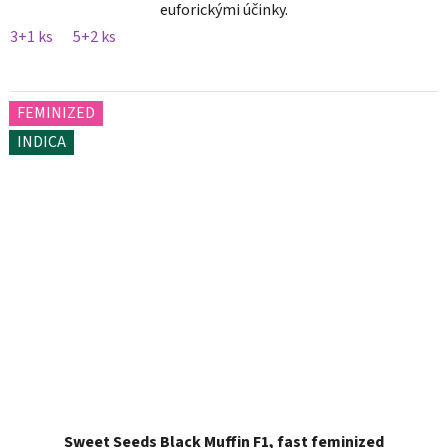
euforickými účinky.
3+1 ks
5+2 ks
FEMINIZED
INDICA
Sweet Seeds Black Muffin F1, fast feminized