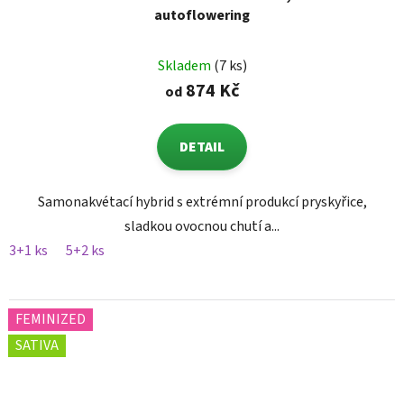
autoflowering
Skladem
(7 ks)
874 Kč
od
DETAIL
Samonakvétací hybrid s extrémní produkcí pryskyřice,
sladkou ovocnou chutí a...
3+1 ks
5+2 ks
FEMINIZED
SATIVA