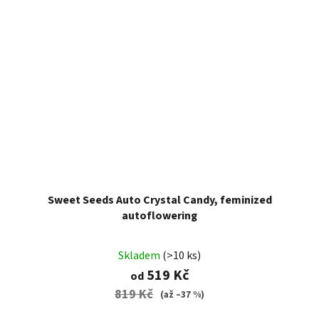
Sweet Seeds Auto Crystal Candy, feminized
autoflowering
Skladem
(>10 ks)
519 Kč
od
819 Kč
(až –37 %)