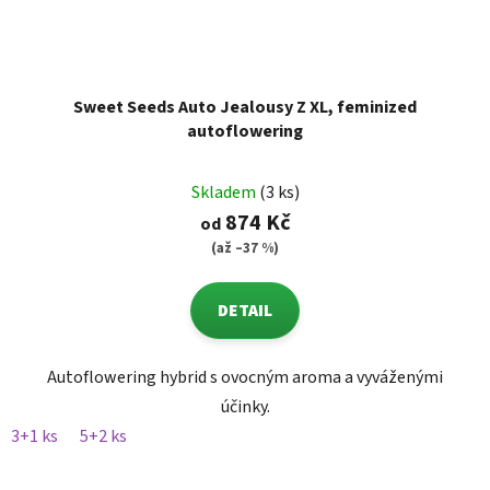
Sweet Seeds Auto Jealousy Z XL, feminized
autoflowering
Skladem
(3 ks)
874 Kč
od
(až –37 %)
DETAIL
Autoflowering hybrid s ovocným aroma a vyváženými
účinky.
3+1 ks
5+2 ks