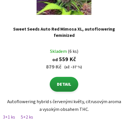
Sweet Seeds Auto Red Mimosa XL, autoflowering
feminized
Skladem
(6 ks)
559 Kč
od
879 Kč
(až –37 %)
DETAIL
Autoflowering hybrid s červenými květy, citrusovým aroma
a vysokým obsahem THC.
3+1 ks
5+2 ks