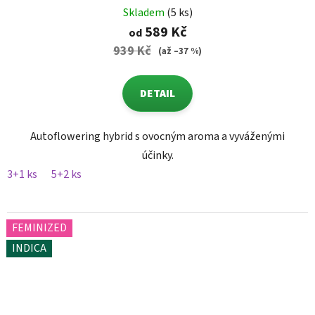
Skladem
(5 ks)
589 Kč
od
939 Kč
(až –37 %)
DETAIL
Autoflowering hybrid s ovocným aroma a vyváženými
účinky.
3+1 ks
5+2 ks
FEMINIZED
INDICA