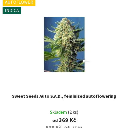
AUTOFLOWER
INDICA
Sweet Seeds Auto S.A.D., feminized autoflowering
Skladem
(2 ks)
369 Kč
od
589 Kč
(až –37 %)