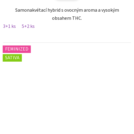
Samonakvétací hybrid s ovocným aroma a vysokým
obsahem THC.
3+1 ks
5+2 ks
FEMINIZED
SATIVA