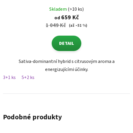
Skladem
(>10 ks)
659 Kč
od
1 049 Kč
(až –51 %)
DETAIL
Sativa-dominantní hybrid s citrusovým aroma a
energizujícími účinky.
3+1 ks
5+2 ks
Podobné produkty