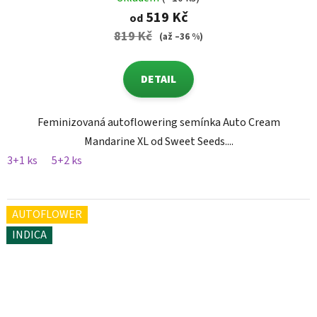
519 Kč
od
819 Kč
(až –36 %)
DETAIL
Feminizovaná autoflowering semínka Auto Cream
Mandarine XL od Sweet Seeds....
3+1 ks
5+2 ks
AUTOFLOWER
INDICA