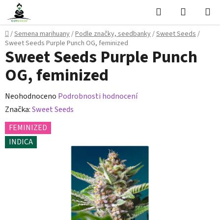
Přejít
Hledat
NÁKUPN
na
KOŠÍK
obsah
Domů
/
Semena marihuany
/
Podle značky, seedbanky
/
Sweet Seeds
/
Sweet Seeds Purple Punch OG, feminized
Sweet Seeds Purple Punch
OG, feminized
Průměrné
Neohodnoceno
Podrobnosti hodnocení
hodnocení
Značka:
Sweet Seeds
produktu
FEMINIZED
je
INDICA
0,0
z
5
hvězdiček.