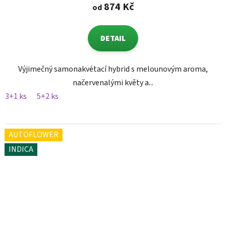
874 Kč
od
DETAIL
Výjimečný samonakvétací hybrid s melounovým aroma,
načervenalými květy a...
3+1 ks
5+2 ks
AUTOFLOWER
INDICA