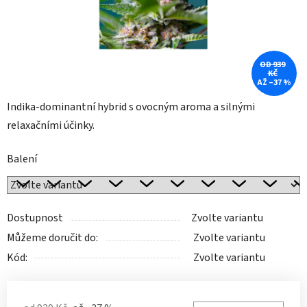
OD 939
KČ
AŽ –37 %
Indika-dominantní hybrid s ovocným aroma a silnými
relaxačními účinky.
Balení
Dostupnost
Zvolte variantu
Můžeme doručit do:
Zvolte variantu
Kód:
Zvolte variantu