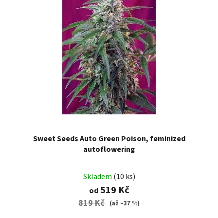
Sweet Seeds Auto Green Poison, feminized
autoflowering
Skladem
(10 ks)
519 Kč
od
819 Kč
(až –37 %)