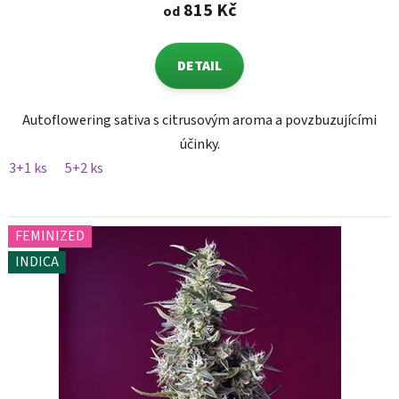
815 Kč
od
DETAIL
Autoflowering sativa s citrusovým aroma a povzbuzujícími
účinky.
3+1 ks
5+2 ks
FEMINIZED
INDICA