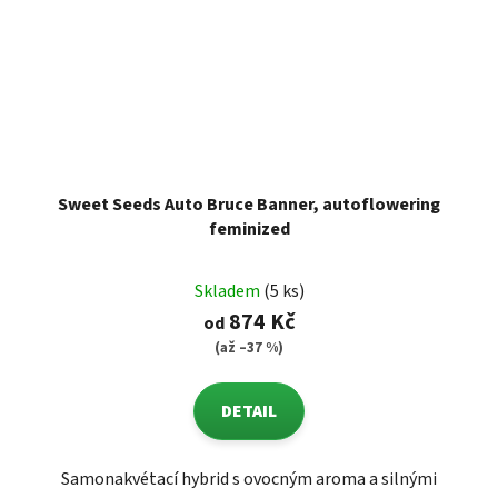
Sweet Seeds Auto Bruce Banner, autoflowering
feminized
Skladem
(5 ks)
874 Kč
od
(až –37 %)
DETAIL
Samonakvétací hybrid s ovocným aroma a silnými