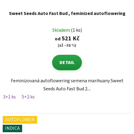
Sweet Seeds Auto Fast Bud , feminized autoflowering
Skladem
(1 ks)
521 Kč
od
(až –36 %)
DETAIL
Feminizovaná autoflowering semena marihuany Sweet
Seeds Auto Fast Bud 2....
3+1 ks
5+2 ks
AUTOFLOWER
INDICA