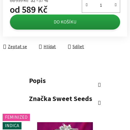
od 939 Kč
až –37 %
od
589 Kč
Měrná cena:
DO KOŠÍKU
Zeptat se
Hlídat
Sdílet
Popis
Značka
Sweet Seeds
FEMINIZED
INDICA