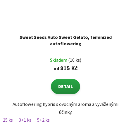
Sweet Seeds Auto Sweet Gelato, feminized
autoflowering
Skladem
(10 ks)
815 Kč
od
DETAIL
Autoflowering hybrid s ovocným aroma a vyváženými
účinky.
25 ks
3+1 ks
5+2 ks