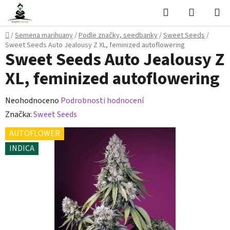
Přejít
Hledat
NÁKUPN
na
KOŠÍK
obsah
Domů
/
Semena marihuany
/
Podle značky, seedbanky
/
Sweet Seeds
/
Sweet Seeds Auto Jealousy Z XL, feminized autoflowering
Sweet Seeds Auto Jealousy Z
XL, feminized autoflowering
Průměrné
Neohodnoceno
Podrobnosti hodnocení
hodnocení
Značka:
Sweet Seeds
produktu
AUTOFLOWER
je
INDICA
0,0
z
5
hvězdiček.