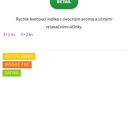
DETAIL
Rychle kvetoucí indika s ovocným aroma a silnými
relaxačními účinky.
3+1 ks
5+2 ks
AUTOFLOWER
VYSOKÉ THC
SATIVA