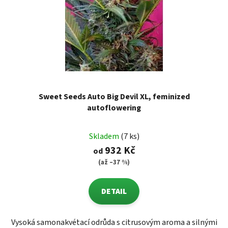
Sweet Seeds Auto Big Devil XL, feminized
autoflowering
Skladem
(7 ks)
932 Kč
od
(až –37 %)
DETAIL
Vysoká samonakvétací odrůda s citrusovým aroma a silnými