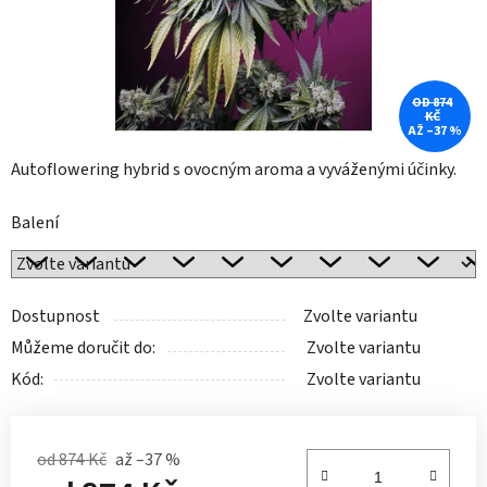
OD 874
KČ
AŽ –37 %
Autoflowering hybrid s ovocným aroma a vyváženými účinky.
Balení
Dostupnost
Zvolte variantu
Můžeme doručit do:
Zvolte variantu
Kód:
Zvolte variantu
od 874 Kč
až –37 %