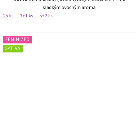
sladkým ovocným aroma.
25 ks
3+1 ks
5+2 ks
FEMINIZED
SATIVA