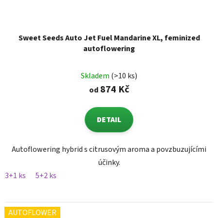
Sweet Seeds Auto Jet Fuel Mandarine XL, feminized
autoflowering
Skladem
(>10 ks)
874 Kč
od
DETAIL
Autoflowering hybrid s citrusovým aroma a povzbuzujícími
účinky.
3+1 ks
5+2 ks
AUTOFLOWER