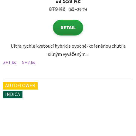
559 Kč
od
879 Kč
(až –36 %)
DETAIL
Ultra rychle kvetoucí hybrid s ovocně-kořeněnou chutí a
silným vyváženým...
3+1 ks
5+2 ks
AUTOFLOWER
INDICA