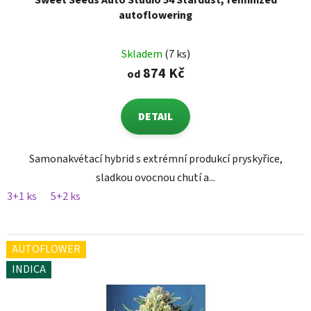
Sweet Seeds Auto Studio 54 Stardust, feminized
autoflowering
Skladem
(7 ks)
874 Kč
od
DETAIL
Samonakvétací hybrid s extrémní produkcí pryskyřice,
sladkou ovocnou chutí a...
3+1 ks
5+2 ks
AUTOFLOWER
INDICA