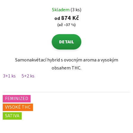
Skladem
(3 ks)
874 Kč
od
(až –37 %)
DETAIL
Samonakvétací hybrid s ovocným aroma a vysokým
obsahem THC.
3+1 ks
5+2 ks
FEMINIZED
VYSOKÉ THC
SATIVA