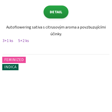
DETAIL
Autoflowering sativa s citrusovým aroma a povzbuzujícími
účinky.
3+1 ks
5+2 ks
FEMINIZED
INDICA