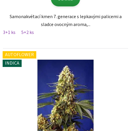
Samonakvétací kmen 7. generace s lepkavými palicemi a
sladce ovocným aroma,...
3+1 ks
5+2 ks
AUTOFLOWER
INDICA