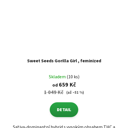
Sweet Seeds Gorilla Girl , feminized
Skladem
(10 ks)
659 Kč
od
1 049 Kč
(až –51 %)
DETAIL
Sativa-dominantní hybrid s vysokým obsahem THC a