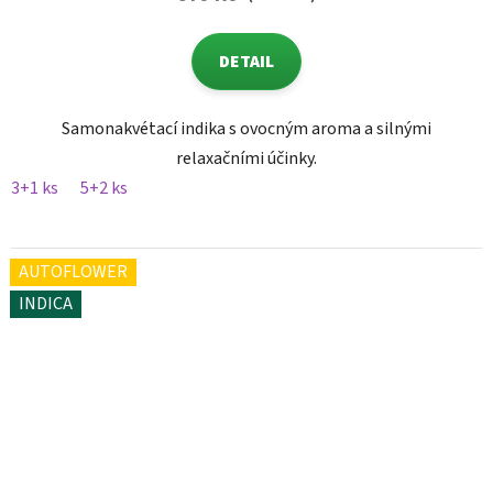
DETAIL
Samonakvétací indika s ovocným aroma a silnými
relaxačními účinky.
3+1 ks
5+2 ks
AUTOFLOWER
INDICA