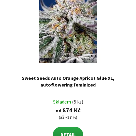
Sweet Seeds Auto Orange Apricot Glue XL,
autoflowering feminized
Skladem
(5 ks)
874 Kč
od
(až –37 %)
DETAIL