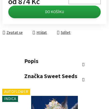
od
874 Kč
Měrná cena:
DO KOŠÍKU
Zeptat se
Hlídat
Sdílet
Popis
Značka
Sweet Seeds
AUTOFLOWER
INDICA