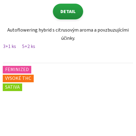
DETAIL
Autoflowering hybrid s citrusovým aroma a povzbuzujícími
účinky.
3+1 ks
5+2 ks
FEMINIZED
VYSOKÉ THC
SATIVA