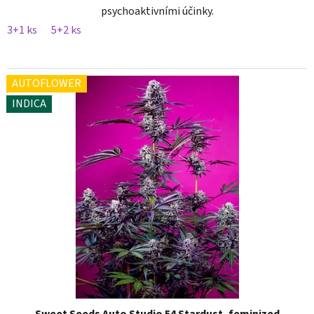
psychoaktivními účinky.
3+1 ks
5+2 ks
AUTOFLOWER
INDICA