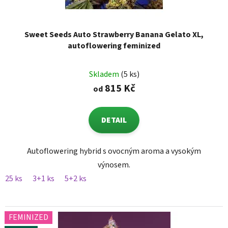
Sweet Seeds Auto Strawberry Banana Gelato XL,
autoflowering feminized
Skladem
(5 ks)
815 Kč
od
DETAIL
Autoflowering hybrid s ovocným aroma a vysokým
výnosem.
25 ks
3+1 ks
5+2 ks
FEMINIZED