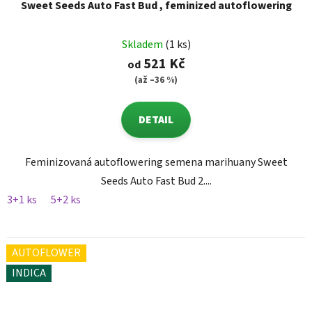
Sweet Seeds Auto Fast Bud , feminized autoflowering
Skladem
(1 ks)
521 Kč
od
(až –36 %)
DETAIL
Feminizovaná autoflowering semena marihuany Sweet
Seeds Auto Fast Bud 2....
3+1 ks
5+2 ks
AUTOFLOWER
INDICA