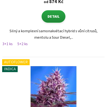
874 Kč
od
DETAIL
Silný a komplexní samonakvétací hybrid s vůní citrusů,
mentolu a Sour Diesel,...
3+1 ks
5+2 ks
AUTOFLOWER
INDICA