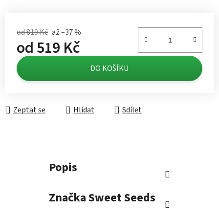
od 819 Kč
až –37 %
od
519 Kč
Měrná cena:
DO KOŠÍKU
Zeptat se
Hlídat
Sdílet
Popis
Značka
Sweet Seeds