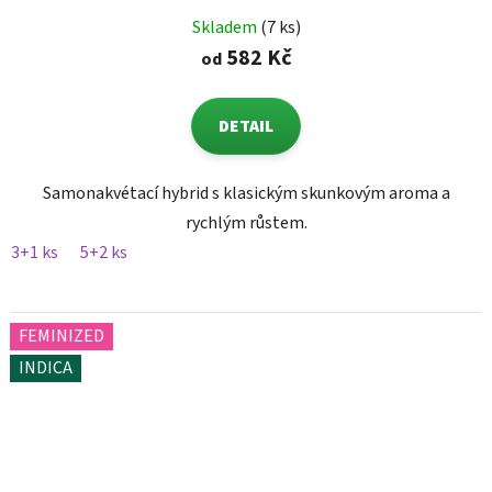
Skladem
(7 ks)
582 Kč
od
DETAIL
Samonakvétací hybrid s klasickým skunkovým aroma a
rychlým růstem.
3+1 ks
5+2 ks
FEMINIZED
INDICA