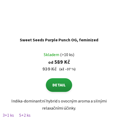
Sweet Seeds Purple Punch OG, feminized
Skladem
(>10 ks)
589 Kč
od
939 Kč
(až –37 %)
DETAIL
Indika-dominantní hybrid s ovocným aroma a silnými
relaxačními účinky.
3+1 ks
5+2 ks