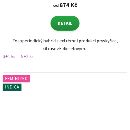
874 Kč
od
DETAIL
Fotoperiodický hybrid s extrémní produkcí pryskyřice,
citrusově-dieselovým...
3+1 ks
5+2 ks
FEMINIZED
INDICA