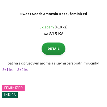
Sweet Seeds Amnesia Haze, feminized
Skladem
(>10 ks)
815 Kč
od
DETAIL
Sativa s citrusovým aroma a silnými cerebrálními účinky.
3+1 ks
5+2 ks
FEMINIZED
INDICA