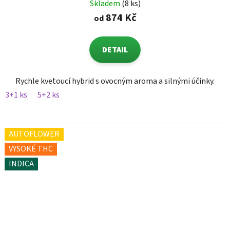
Skladem
(8 ks)
874 Kč
od
DETAIL
Rychle kvetoucí hybrid s ovocným aroma a silnými účinky.
3+1 ks
5+2 ks
AUTOFLOWER
VYSOKÉ THC
INDICA