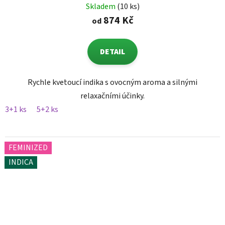
Skladem
(10 ks)
874 Kč
od
DETAIL
Rychle kvetoucí indika s ovocným aroma a silnými
relaxačními účinky.
3+1 ks
5+2 ks
FEMINIZED
INDICA