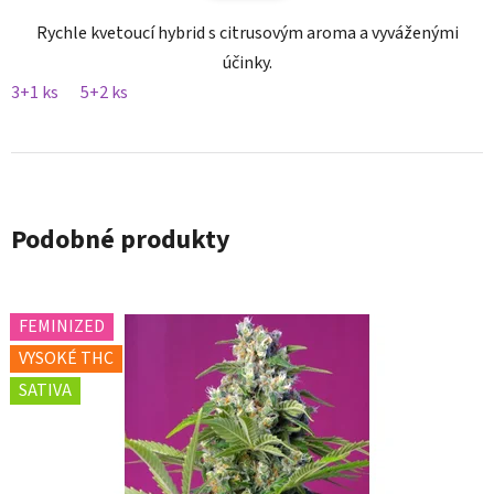
Rychle kvetoucí hybrid s citrusovým aroma a vyváženými
účinky.
3+1 ks
5+2 ks
Podobné produkty
FEMINIZED
VYSOKÉ THC
SATIVA