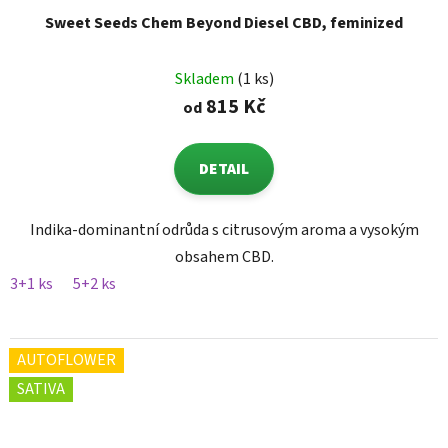
Sweet Seeds Chem Beyond Diesel CBD, feminized
Skladem
(1 ks)
815 Kč
od
DETAIL
Indika-dominantní odrůda s citrusovým aroma a vysokým
obsahem CBD.
3+1 ks
5+2 ks
AUTOFLOWER
SATIVA