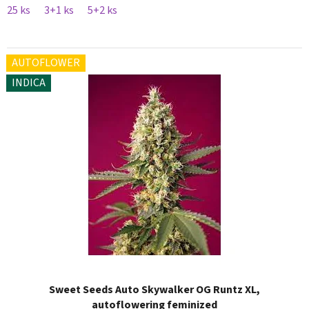
25 ks
3+1 ks
5+2 ks
AUTOFLOWER
INDICA
Sweet Seeds Auto Skywalker OG Runtz XL,
autoflowering feminized