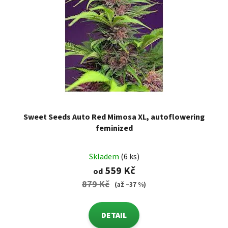
Sweet Seeds Auto Red Mimosa XL, autoflowering
feminized
Skladem
(6 ks)
559 Kč
od
879 Kč
(až –37 %)
DETAIL