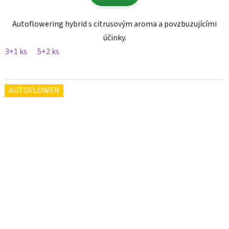
Autoflowering hybrid s citrusovým aroma a povzbuzujícími
účinky.
3+1 ks
5+2 ks
AUTOFLOWER