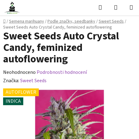
Přejít
Hledat
NÁKUPN
na
KOŠÍK
obsah
Domů
/
Semena marihuany
/
Podle značky, seedbanky
/
Sweet Seeds
/
Sweet Seeds Auto Crystal Candy, feminized autoflowering
Sweet Seeds Auto Crystal
Candy, feminized
autoflowering
Průměrné
Neohodnoceno
Podrobnosti hodnocení
hodnocení
Značka:
Sweet Seeds
produktu
AUTOFLOWER
je
INDICA
0,0
z
5
hvězdiček.