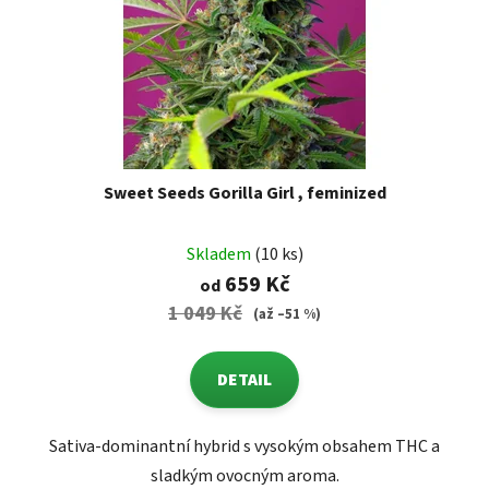
Sweet Seeds Gorilla Girl , feminized
Skladem
(10 ks)
659 Kč
od
1 049 Kč
(až –51 %)
DETAIL
Sativa-dominantní hybrid s vysokým obsahem THC a
sladkým ovocným aroma.