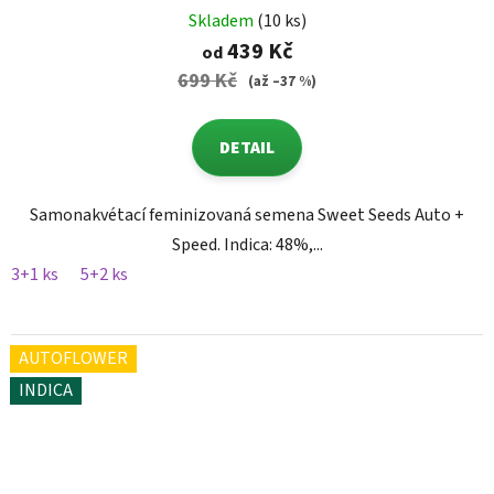
Skladem
(10 ks)
439 Kč
od
699 Kč
(až –37 %)
DETAIL
Samonakvétací feminizovaná semena Sweet Seeds Auto +
Speed. Indica: 48%,...
3+1 ks
5+2 ks
AUTOFLOWER
INDICA