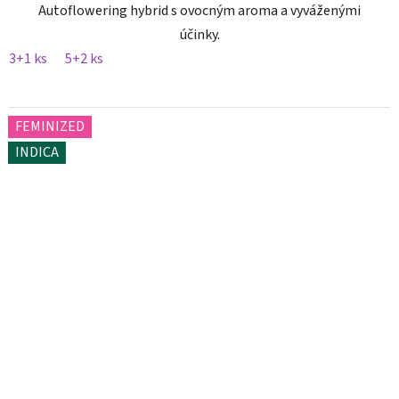
Autoflowering hybrid s ovocným aroma a vyváženými
účinky.
3+1 ks
5+2 ks
FEMINIZED
INDICA