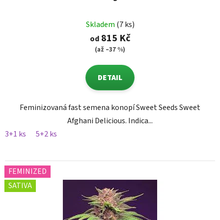
Skladem
(7 ks)
815 Kč
od
(až –37 %)
DETAIL
Feminizovaná fast semena konopí Sweet Seeds Sweet
Afghani Delicious. Indica...
3+1 ks
5+2 ks
FEMINIZED
SATIVA