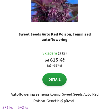
Sweet Seeds Auto Red Poison, feminized
autoflowering
Skladem
(3 ks)
815 Kč
od
(až –37 %)
DETAIL
Autoflowering semena konopí Sweet Seeds Auto Red
Poison. Genetický původ...
3+1 ks
5+2 ks