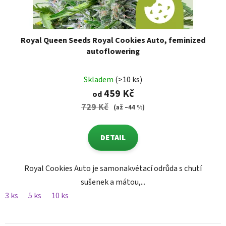
Royal Queen Seeds Royal Cookies Auto, feminized
autoflowering
Skladem
(>10 ks)
459 Kč
od
729 Kč
(až –44 %)
DETAIL
Royal Cookies Auto je samonakvétací odrůda s chutí
sušenek a mátou,...
3 ks
5 ks
10 ks