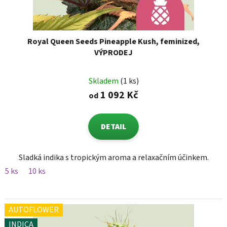
Royal Queen Seeds Pineapple Kush, feminized,
VÝPRODEJ
Skladem
(1 ks)
1 092 Kč
od
DETAIL
Sladká indika s tropickým aroma a relaxačním účinkem.
5 ks
10 ks
AUTOFLOWER
INDICA