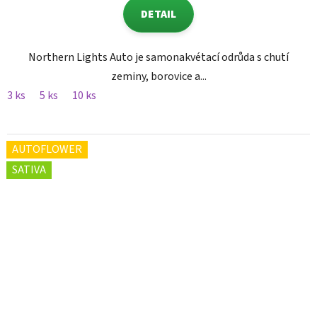
DETAIL
Northern Lights Auto je samonakvétací odrůda s chutí
zeminy, borovice a...
3 ks
5 ks
10 ks
AUTOFLOWER
SATIVA