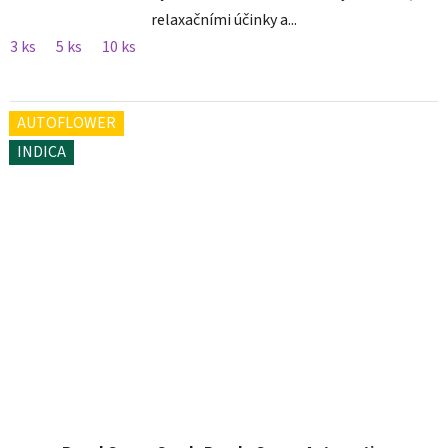
relaxačními účinky a...
3 ks
5 ks
10 ks
AUTOFLOWER
INDICA