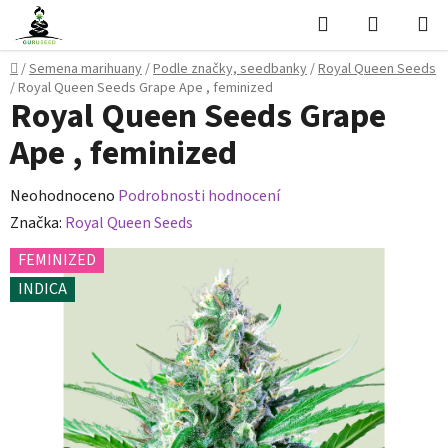
Přejít
Hledat
NÁKUPN
na
KOŠÍK
obsah
Domů
/
Semena marihuany
/
Podle značky, seedbanky
/
Royal Queen Seeds
/
Royal Queen Seeds Grape Ape , feminized
Royal Queen Seeds Grape
Ape , feminized
Průměrné
Neohodnoceno
Podrobnosti hodnocení
hodnocení
Značka:
Royal Queen Seeds
produktu
FEMINIZED
je
INDICA
0,0
z
5
hvězdiček.