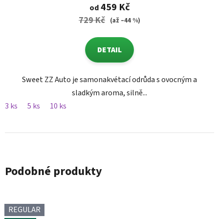
459 Kč
od
729 Kč
(až –44 %)
DETAIL
Sweet ZZ Auto je samonakvétací odrůda s ovocným a
sladkým aroma, silně...
3 ks
5 ks
10 ks
Podobné produkty
REGULAR