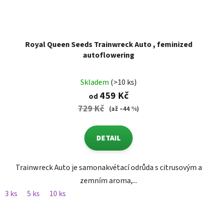
Royal Queen Seeds Trainwreck Auto , feminized
autoflowering
Skladem
(>10 ks)
459 Kč
od
729 Kč
(až –44 %)
DETAIL
Trainwreck Auto je samonakvétací odrůda s citrusovým a
zemním aroma,...
3 ks
5 ks
10 ks