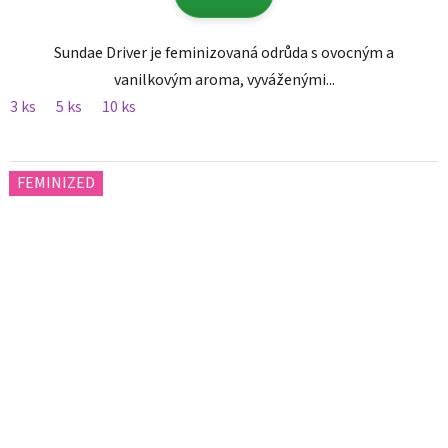
Sundae Driver je feminizovaná odrůda s ovocným a
vanilkovým aroma, vyváženými...
3 ks
5 ks
10 ks
FEMINIZED