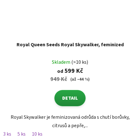
Royal Queen Seeds Royal Skywalker, feminized
Skladem
(>10 ks)
599 Kč
od
949 Kč
(až –44 %)
DETAIL
Royal Skywalker je feminizovaná odrůda s chutí borůvky,
citrusů a pepře,...
3 ks
5 ks
10 ks