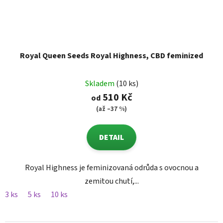
Royal Queen Seeds Royal Highness, CBD feminized
Skladem
(10 ks)
510 Kč
od
(až –37 %)
DETAIL
Royal Highness je feminizovaná odrůda s ovocnou a
zemitou chutí,...
3 ks
5 ks
10 ks