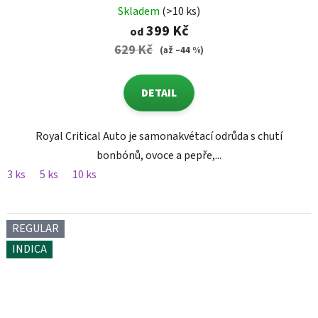
Skladem
(>10 ks)
399 Kč
od
629 Kč
(až –44 %)
DETAIL
Royal Critical Auto je samonakvétací odrůda s chutí
bonbónů, ovoce a pepře,...
3 ks
5 ks
10 ks
REGULAR
INDICA