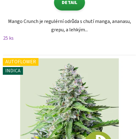
DETAIL
Mango Crunch je regulérní odrůda s chutí manga, ananasu,
grepu, a lehkým...
25 ks
AUTOFLOWER
INDICA