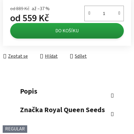
od 889 Kč
až –37 %
od
559 Kč
Měrná cena:
DO KOŠÍKU
Zeptat se
Hlídat
Sdílet
Popis
Značka
Royal Queen Seeds
REGULAR