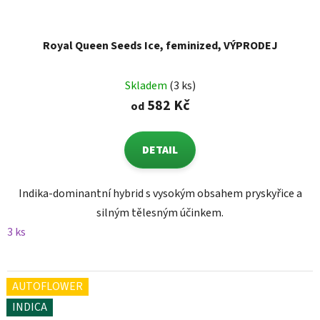
Royal Queen Seeds Ice, feminized, VÝPRODEJ
Skladem
(3 ks)
582 Kč
od
DETAIL
Indika-dominantní hybrid s vysokým obsahem pryskyřice a
silným tělesným účinkem.
3 ks
AUTOFLOWER
INDICA