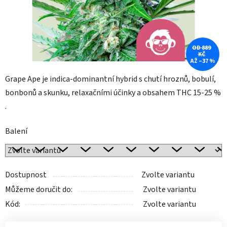
OD 889
KČ
AŽ –37 %
Grape Ape je indica-dominantní hybrid s chutí hroznů, bobulí,
bonbonů a skunku, relaxačními účinky a obsahem THC 15-25 %
.
Balení
Dostupnost
Zvolte variantu
Můžeme doručit do:
Zvolte variantu
Kód:
Zvolte variantu