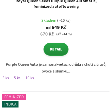
Royal Queen Seeds Purple Queen Automatic,
feminized autoflowering
Skladem
(>10 ks)
649 Kč
od
670 Kč
(až –44 %)
DETAIL
Purple Queen Auto je samonakvétací odrůda s chutí citrusů,
ovoce a skunku,...
3 ks
5 ks
10 ks
FEMINIZED
INDICA