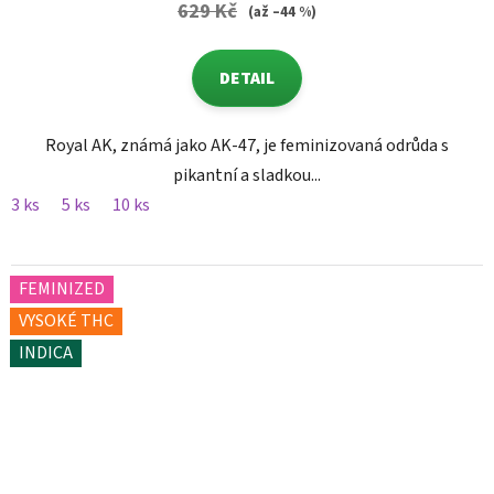
629 Kč
(až –44 %)
DETAIL
Royal AK, známá jako AK-47, je feminizovaná odrůda s
pikantní a sladkou...
3 ks
5 ks
10 ks
FEMINIZED
VYSOKÉ THC
INDICA