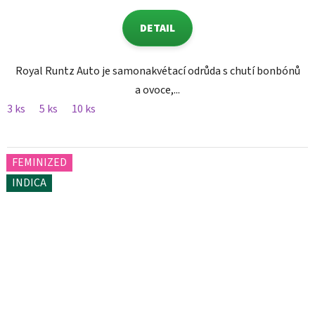
DETAIL
Royal Runtz Auto je samonakvétací odrůda s chutí bonbónů
a ovoce,...
3 ks
5 ks
10 ks
FEMINIZED
INDICA