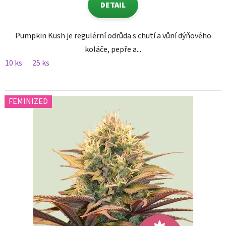
DETAIL
Pumpkin Kush je regulérní odrůda s chutí a vůní dýňového
koláče, pepře a...
10 ks
25 ks
FEMINIZED