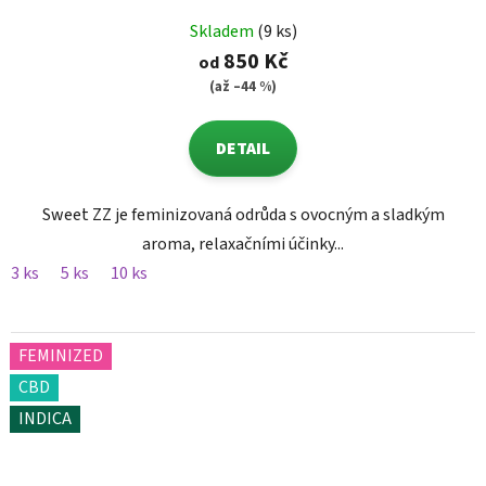
Skladem
(9 ks)
850 Kč
od
(až –44 %)
DETAIL
Sweet ZZ je feminizovaná odrůda s ovocným a sladkým
aroma, relaxačními účinky...
3 ks
5 ks
10 ks
FEMINIZED
CBD
INDICA