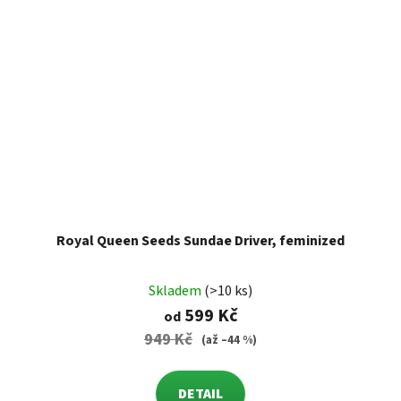
Royal Queen Seeds Sundae Driver, feminized
Skladem
(>10 ks)
599 Kč
od
949 Kč
(až –44 %)
DETAIL