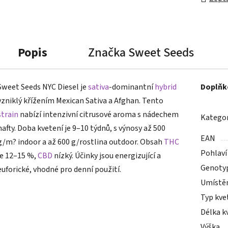
Popis
Značka
Sweet Seeds
Sweet Seeds NYC Diesel je
sativa
-dominantní
hybrid
Doplňk
vzniklý křížením Mexican Sativa a Afghan. Tento
strain
nabízí intenzivní citrusové aroma s nádechem
Kategor
nafty. Doba kvetení je 9–10 týdnů, s výnosy až 500
EAN
g/m? indoor a až 600 g/rostlina outdoor. Obsah
THC
Pohlaví
je 12–15 %,
CBD
nízký. Účinky jsou energizující a
Genoty
euforické, vhodné pro denní použití.
Umístě
Typ kve
Délka k
Výška