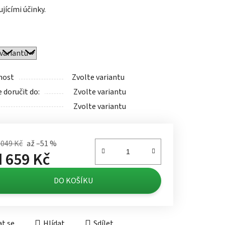
jícími účinky.
ek.
nost
Zvolte variantu
doručit do:
Zvolte variantu
Zvolte variantu
 049 Kč
až –51 %
d
659 Kč
á cena:
DO KOŠÍKU
t se
Hlídat
Sdílet