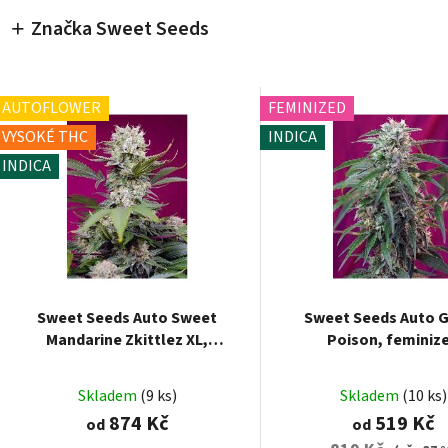
Značka Sweet Seeds
AUTOFLOWER
FEMINIZED
VYSOKÉ THC
INDICA
INDICA
Sweet Seeds Auto Sweet
Sweet Seeds Auto 
Mandarine Zkittlez XL,
Poison, feminiz
feminized autoflowering
autoflowering
Skladem
(9 ks)
Skladem
(10 ks)
874 Kč
519 Kč
od
od