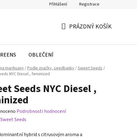
Přihlášení
Registrace
PRÁZDNÝ KOŠÍK
NÁKUPNÍ
KOŠÍK
REENS
OBLEČENÍ
na marihuany
/
Podle značky, seedbanky
/
Sweet Seeds
/
eds NYC Diesel , feminized
et Seeds NYC Diesel ,
inized
né
noceno
Podrobnosti hodnocení
ení
:
Sweet Seeds
tu
dominantní hybrid s citrusovým aroma a