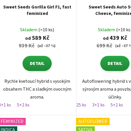
Sweet Seeds Gorilla Girl F1, fast
Sweet Seeds Auto 
feminized
Cheese, feminiz
autoflowering
Skladem
(>10 ks)
Skladem
(>10 ks
589 Kč
439 Kč
od
od
939 Kč
699 Kč
(až –37 %)
(až –37 
DETAIL
DETAIL
Rychle kvetoucí hybrid s vysokým
Autoflowering hybrid s 
obsahem THC a sladkým ovocným
sýrovým aroma a povzbu
aroma.
účinky.
3+1 ks
5+2 ks
25 ks
3+1 ks
5+2 ks
FEMINIZED
AUTOFLOWER
INDICA
SATIVA