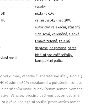
vysoký
CBD
nízký (0-1%)
THC
velmi vysoký (nad 20%)
euforický
,
relaxační
,
šťastný
citrusová
,
kořeněná
,
sladká
tmavě zelená
,
zelená
é
deprese
,
nespavost
,
stres
ideální pro začátečníky
,
 vlastnosti
kompaktní palice
 výzkumné, vědecké či sběratelské účely. Podle §
m THC větším než 1% nezákonné a porušením tohoto
tit porušením obalu či naklíčením semen. Semana
ativa. Věnujte, prosím, pečlivou pozornost znění
 za jakékoli nelegální použití prodávaných semen.