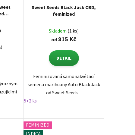
Sweet
Sweet Seeds Black Jack CBD,
ed
feminized
)
Skladem
(1 ks)
815 Kč
od
%)
DETAIL
Feminizovaná samonakvétací
výrazným
semena marihuany Auto Black Jack
zujícími
od Sweet Seeds....
5+2 ks
FEMINIZED
INDICA