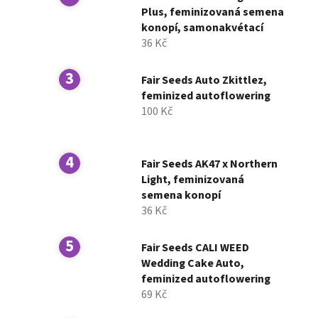
í
Plus, feminizovaná semena
konopí, samonakvétací
p
36 Kč
a
n
Fair Seeds Auto Zkittlez,
e
feminized autoflowering
l
100 Kč
Fair Seeds AK47 x Northern
Light, feminizovaná
semena konopí
36 Kč
Fair Seeds CALI WEED
Wedding Cake Auto,
feminized autoflowering
69 Kč