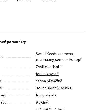
ové parametry
Sweet Seeds - semena
ie
marihuany, semena konopí
Zvolte variantu
feminizované
p
sativa převážně
ní
uvnitř
,
skleník
,
venku
tení
fotoperioda
větu
9 týdnů
střední (1 - 1,5m)