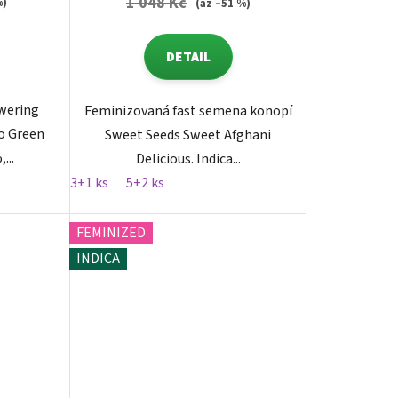
1 048 Kč
%)
(až –51 %)
DETAIL
wering
Feminizovaná fast semena konopí
o Green
Sweet Seeds Sweet Afghani
...
Delicious. Indica...
3+1 ks
5+2 ks
FEMINIZED
INDICA