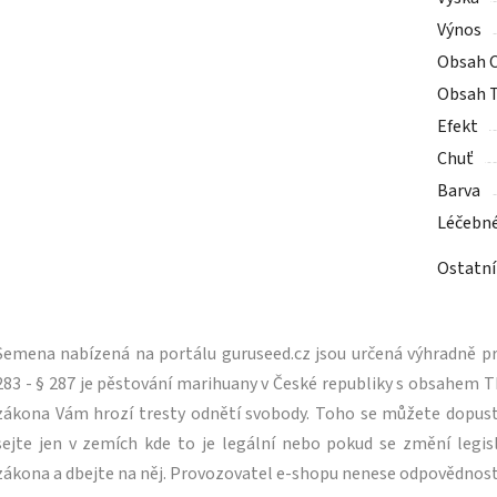
Výnos
Obsah 
Obsah 
Efekt
Chuť
Barva
Léčebn
Ostatní
Semena nabízená na portálu guruseed.cz jsou určená výhradně pro
283 - § 287 je pěstování marihuany v České republiky s obsahe
zákona Vám hrozí tresty odnětí svobody. Toho se můžete dopus
sejte jen v zemích kde to je legální nebo pokud se změní legisl
zákona a dbejte na něj. Provozovatel e-shopu nenese odpovědnost