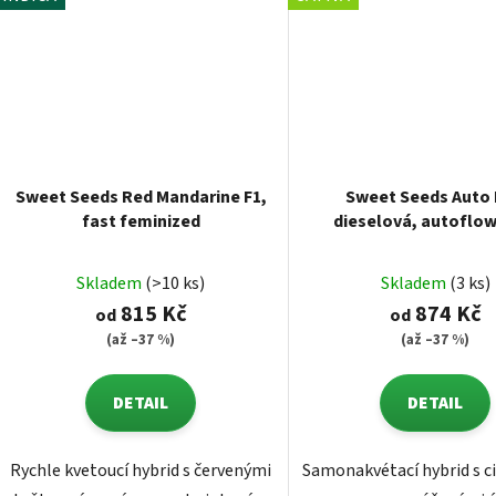
Sweet Seeds Red Mandarine F1,
Sweet Seeds Auto
fast feminized
dieselová, autoflow
feminized
Skladem
(>10 ks)
Skladem
(3 ks)
815 Kč
874 Kč
od
od
(až –37 %)
(až –37 %)
DETAIL
DETAIL
Rychle kvetoucí hybrid s červenými
Samonakvétací hybrid s 