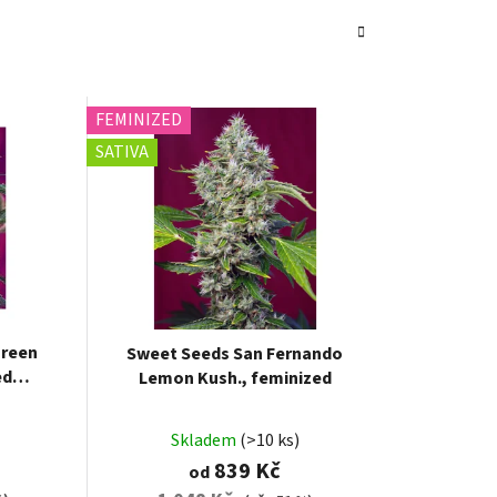
FEMINIZED
SATIVA
Green
Sweet Seeds San Fernando
ed
Lemon Kush., feminized
Skladem
(>10 ks)
839 Kč
od