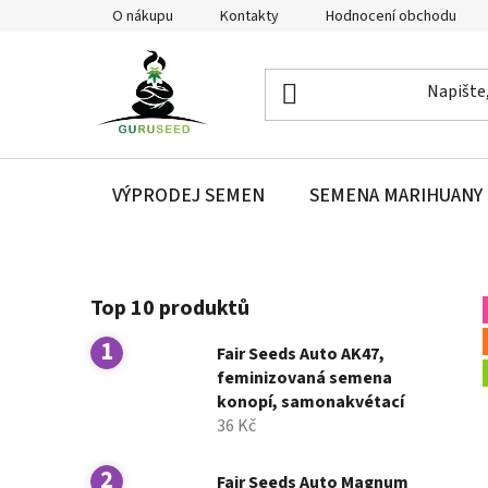
Přejít
O nákupu
Kontakty
Hodnocení obchodu
na
obsah
VÝPRODEJ SEMEN
SEMENA MARIHUANY
P
Top 10 produktů
o
s
Fair Seeds Auto AK47,
t
feminizovaná semena
r
konopí, samonakvétací
a
36 Kč
n
n
Fair Seeds Auto Magnum