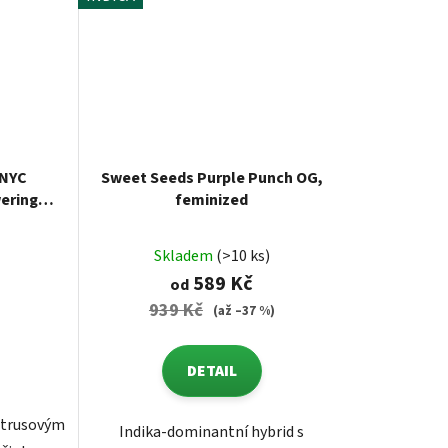
 NYC
Sweet Seeds Purple Punch OG,
ering
feminized
Skladem
(>10 ks)
589 Kč
od
939 Kč
(až –37 %)
DETAIL
citrusovým
Indika-dominantní hybrid s