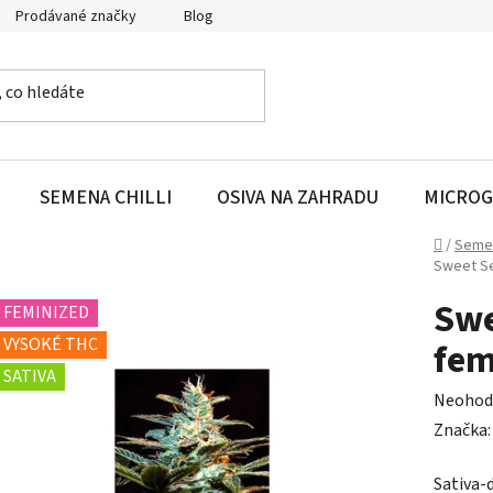
Prodávané značky
Blog
SEMENA CHILLI
OSIVA NA ZAHRADU
MICROG
Domů
/
Seme
Sweet Se
Swe
FEMINIZED
VYSOKÉ THC
fem
SATIVA
Průměr
Neohod
hodnoc
Značka
produk
Sativa-
je