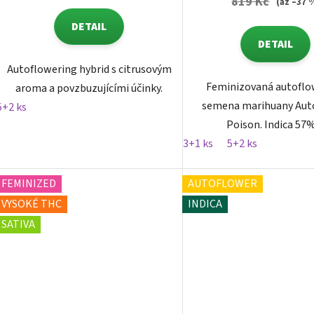
819 Kč
(až –37 
DETAIL
DETAIL
Autoflowering hybrid s citrusovým
Feminizovaná autoflo
aroma a povzbuzujícími účinky.
semena marihuany Aut
5+2 ks
Poison. Indica 57%,
3+1 ks
5+2 ks
FEMINIZED
AUTOFLOWER
VYSOKÉ THC
INDICA
SATIVA