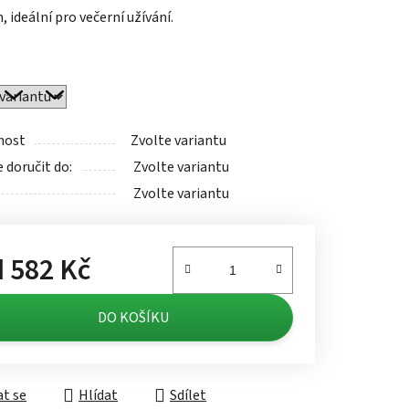
 ideální pro večerní užívání.
ek.
nost
Zvolte variantu
doručit do:
Zvolte variantu
Zvolte variantu
d
582 Kč
á cena:
DO KOŠÍKU
t se
Hlídat
Sdílet