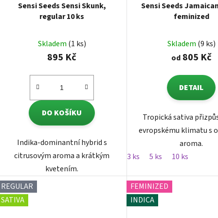
Sensi Seeds Sensi Skunk,
Sensi Seeds Jamaican
regular 10 ks
feminized
Skladem
(1 ks)
Skladem
(9 ks)
895 Kč
805 Kč
od
DETAIL
DO KOŠÍKU
Tropická sativa přizp
evropskému klimatu s 
Indika-dominantní hybrid s
aroma.
citrusovým aroma a krátkým
3 ks
5 ks
10 ks
kvetením.
REGULAR
FEMINIZED
SATIVA
INDICA