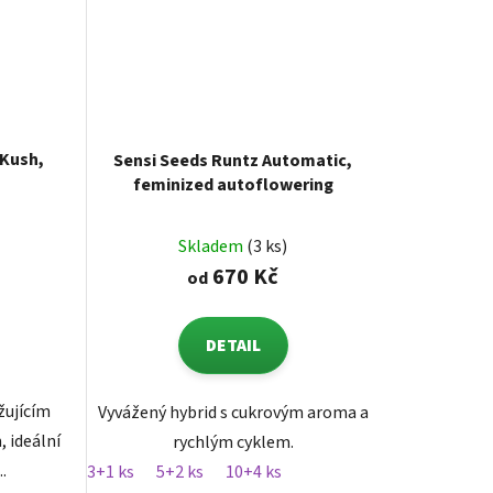
 Kush,
Sensi Seeds Runtz Automatic,
feminized autoflowering
Skladem
(3 ks)
670 Kč
od
DETAIL
žujícím
Vyvážený hybrid s cukrovým aroma a
 ideální
rychlým cyklem.
.
3+1 ks
5+2 ks
10+4 ks