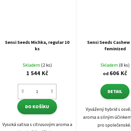
Sensi Seeds Michka, regular 10
Sensi Seeds Cashew
ks
feminized
Skladem
(2 ks)
Skladem
(8 ks)
1 544 Kč
606 Kč
od
DETAIL
DO KOŠÍKU
Vyvážený hybrid s osvě
aroma a silným účinkem,
Vysoká sativa s citrusovým aroma a
pro společenské..