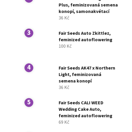
í
Plus, feminizovaná semena
konopí, samonakvétací
p
36 Kč
a
n
Fair Seeds Auto Zkittlez,
e
feminized autoflowering
l
100 Kč
Fair Seeds AK47 x Northern
Light, feminizovaná
semena konopí
36 Kč
Fair Seeds CALI WEED
Wedding Cake Auto,
feminized autoflowering
69 Kč