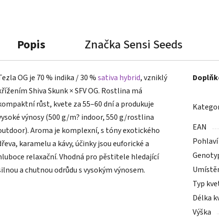
Popis
Značka
Sensi Seeds
Tezla OG je 70 % indika / 30 %
sativa
hybrid
, vzniklý
Doplňk
křížením Shiva Skunk × SFV OG. Rostlina má
kompaktní růst, kvete za 55–60 dní a produkuje
Kategor
vysoké výnosy (500 g/m? indoor, 550 g/rostlina
EAN
outdoor). Aroma je komplexní, s tóny exotického
Pohlaví
dřeva, karamelu a kávy, účinky jsou euforické a
Genoty
hluboce relaxační. Vhodná pro pěstitele hledající
Umístě
silnou a chutnou odrůdu s vysokým výnosem.
Typ kve
Délka k
Výška