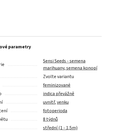
ové parametry
Sensi Seeds - semena
ie
marihuany, semena konopí
Zvolte variantu
feminizované
p
indica převážně
ní
uvnitř
,
venku
tení
fotoperioda
větu
8 týdnů
střední (1 - 1,5m)