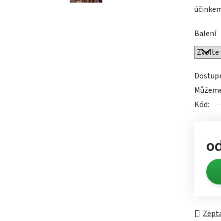
účinkem,
0,0
z
Balení
5
hvězdič
Dostup
Můžeme 
Kód:
o
Měrn
Zepta