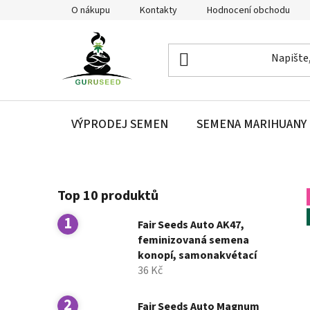
Přejít
O nákupu
Kontakty
Hodnocení obchodu
na
obsah
VÝPRODEJ SEMEN
SEMENA MARIHUANY
P
Top 10 produktů
o
s
Fair Seeds Auto AK47,
t
feminizovaná semena
r
konopí, samonakvétací
a
36 Kč
n
n
Fair Seeds Auto Magnum