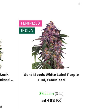
FEMINIZED
INDICA
Skunk
Sensi Seeds White Label Purple
inized
Bud, feminized
Skladem
(3 ks)
408 Kč
od
%)