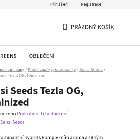
Přihlášení
Registrace
PRÁZDNÝ KOŠÍK
NÁKUPNÍ
KOŠÍK
REENS
OBLEČENÍ
na marihuany
/
Podle značky, seedbanky
/
Sensi Seeds
/
eds Tezla OG, feminized
si Seeds Tezla OG,
inized
né
noceno
Podrobnosti hodnocení
ení
:
Sensi Seeds
tu
dominantní hybrid s komplexním aroma a silným