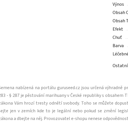
Výnos
Obsah 
Obsah 
Efekt
Chuť
Barva
Léčebn
Ostatní
Semena nabízená na portálu guruseed.cz jsou určená výhradně pro
283 - § 287 je pěstování marihuany v České republiky s obsahe
zákona Vám hrozí tresty odnětí svobody. Toho se můžete dopus
sejte jen v zemích kde to je legální nebo pokud se změní legisl
zákona a dbejte na něj. Provozovatel e-shopu nenese odpovědnost