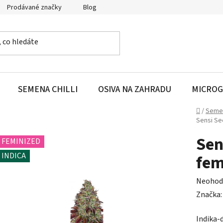
Prodávané značky
Blog
SEMENA CHILLI
OSIVA NA ZAHRADU
MICROG
Domů
/
Seme
Sensi Se
Sen
FEMINIZED
INDICA
fem
Průměr
Neohod
hodnoc
Značka
produk
Indika-
je