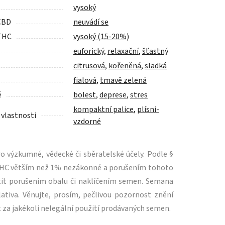
vysoký
CBD
neuvádí se
THC
vysoký (15-20%)
euforický
,
relaxační
,
šťastný
citrusová
,
kořeněná
,
sladká
fialová
,
tmavě zelená
é
bolest
,
deprese
,
stres
kompaktní palice
,
plísni-
 vlastnosti
vzdorné
 výzkumné, vědecké či sběratelské účely. Podle §
m THC větším než 1% nezákonné a porušením tohoto
tit porušením obalu či naklíčením semen. Semana
ativa. Věnujte, prosím, pečlivou pozornost znění
 za jakékoli nelegální použití prodávaných semen.