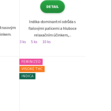
DETAIL
Indika-dominantní odrůda s
itrusovým
fialovými palicemi a hluboce
činkem.
relaxačním účinkem,...
3 ks
5 ks
10 ks
FEMINIZED
VYSOKÉ THC
INDICA