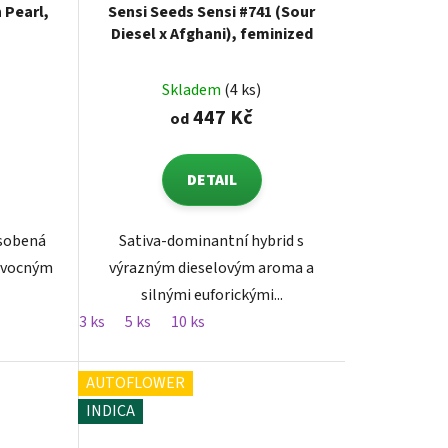
 Pearl,
Sensi Seeds Sensi #741 (Sour
Diesel x Afghani), feminized
Skladem
(4 ks)
447 Kč
od
DETAIL
ůsobená
Sativa-dominantní hybrid s
ovocným
výrazným dieselovým aroma a
silnými euforickými...
3 ks
5 ks
10 ks
AUTOFLOWER
INDICA