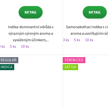
DETAIL
DETAIL
Indika-dominantní odrůda s
Samonakvétací indika s c
výrazným sýrovým aroma a
aroma a uvolňujícím ú
vyváženým účinkem,...
3 ks
5 ks
10 ks
3 ks
5 ks
10 ks
REGULAR
FEMINIZED
INDICA
SATIVA