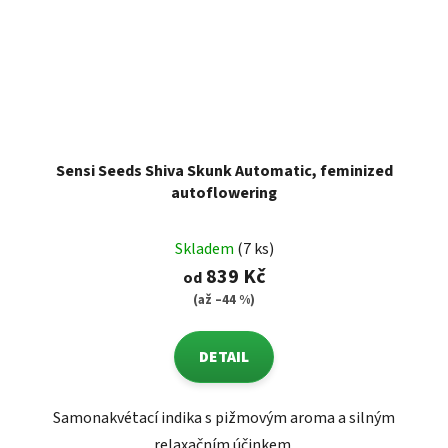
Sensi Seeds Shiva Skunk Automatic, feminized
autoflowering
Skladem
(7 ks)
839 Kč
od
(až –44 %)
DETAIL
Samonakvétací indika s pižmovým aroma a silným
relaxačním účinkem.