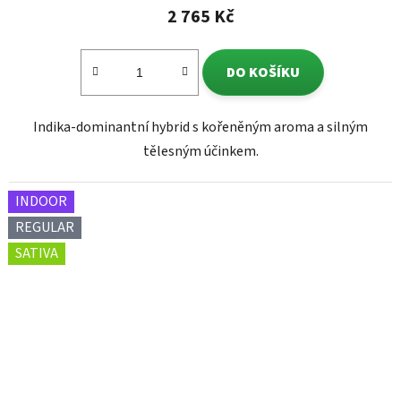
2 765 Kč
DO KOŠÍKU
Indika-dominantní hybrid s kořeněným aroma a silným
tělesným účinkem.
INDOOR
REGULAR
SATIVA