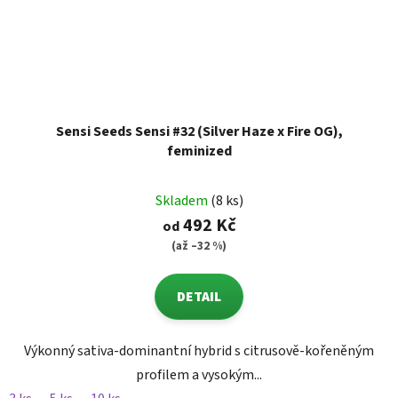
Sensi Seeds Sensi #32 (Silver Haze x Fire OG),
feminized
Skladem
(8 ks)
492 Kč
od
(až –32 %)
DETAIL
Výkonný sativa-dominantní hybrid s citrusově-kořeněným
profilem a vysokým...