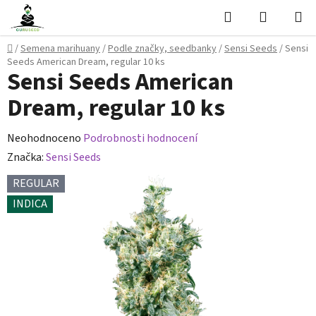
Přejít
Hledat
NÁKUPN
na
KOŠÍK
obsah
Domů
/
Semena marihuany
/
Podle značky, seedbanky
/
Sensi Seeds
/
Sensi
Seeds American Dream, regular 10 ks
Sensi Seeds American
Dream, regular 10 ks
Průměrné
Neohodnoceno
Podrobnosti hodnocení
hodnocení
Značka:
Sensi Seeds
produktu
REGULAR
je
INDICA
0,0
z
5
hvězdiček.