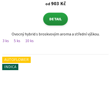
903 Kč
od
DETAIL
Ovocný hybrid s broskvovým aroma a střední výškou.
3 ks
5 ks
10 ks
AUTOFLOWER
INDICA