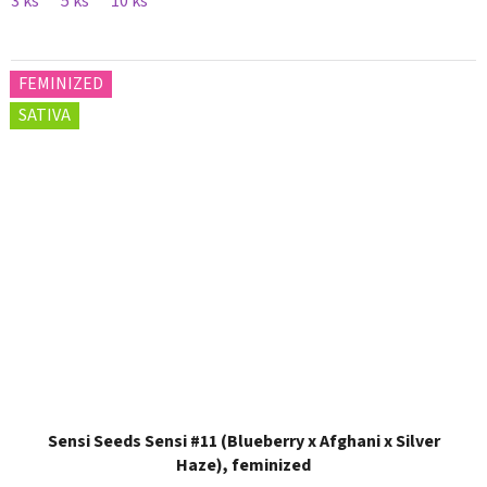
3 ks
5 ks
10 ks
FEMINIZED
SATIVA
Sensi Seeds Sensi #11 (Blueberry x Afghani x Silver
Haze), feminized