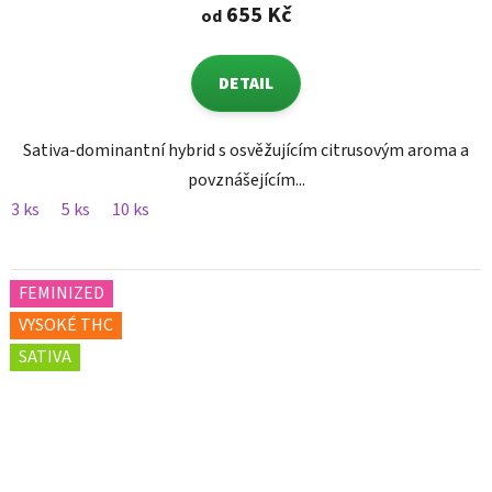
655 Kč
od
DETAIL
Sativa-dominantní hybrid s osvěžujícím citrusovým aroma a
povznášejícím...
3 ks
5 ks
10 ks
FEMINIZED
VYSOKÉ THC
SATIVA