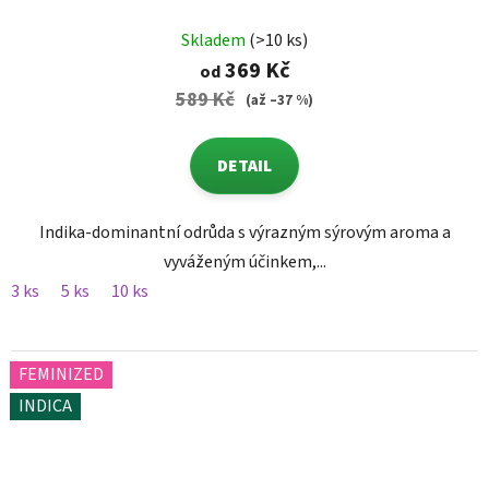
Skladem
(>10 ks)
369 Kč
od
589 Kč
(až –37 %)
DETAIL
Indika-dominantní odrůda s výrazným sýrovým aroma a
vyváženým účinkem,...
3 ks
5 ks
10 ks
FEMINIZED
INDICA