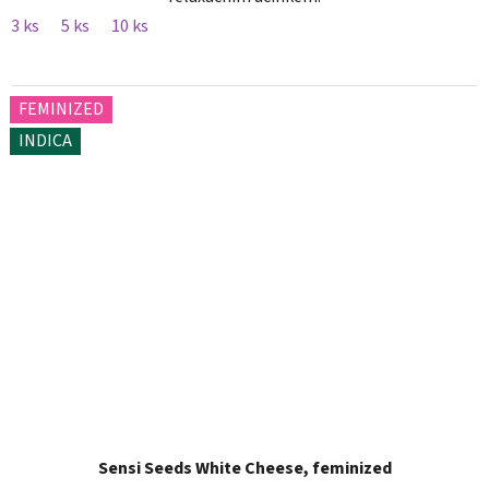
3 ks
5 ks
10 ks
FEMINIZED
INDICA
Sensi Seeds White Cheese, feminized