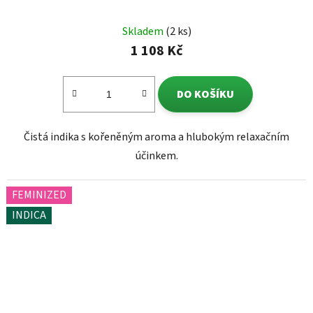
Skladem
(2 ks)
1 108 Kč
DO KOŠÍKU
Čistá indika s kořeněným aroma a hlubokým relaxačním
účinkem.
FEMINIZED
INDICA