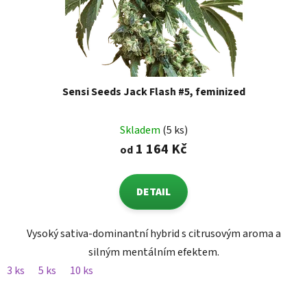
Sensi Seeds Jack Flash #5, feminized
Skladem
(5 ks)
1 164 Kč
od
DETAIL
Vysoký sativa-dominantní hybrid s citrusovým aroma a
silným mentálním efektem.
3 ks
5 ks
10 ks