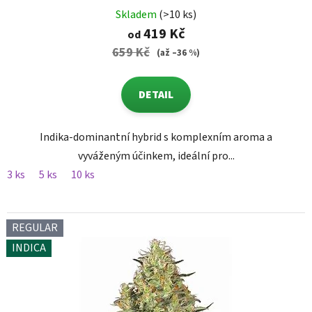
Skladem
(>10 ks)
419 Kč
od
659 Kč
(až –36 %)
DETAIL
Indika-dominantní hybrid s komplexním aroma a
vyváženým účinkem, ideální pro...
3 ks
5 ks
10 ks
REGULAR
INDICA