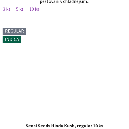
pěstování v chladnějším...
3 ks
5 ks
10 ks
REGULAR
INDICA
Sensi Seeds Hindu Kush, regular 10 ks