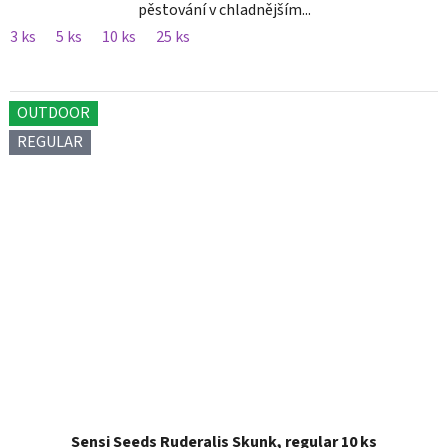
pěstování v chladnějším...
3 ks
5 ks
10 ks
25 ks
OUTDOOR
REGULAR
Sensi Seeds Ruderalis Skunk, regular 10 ks