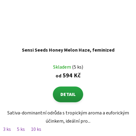
Sensi Seeds Honey Melon Haze, feminized
Skladem
(5 ks)
594 Kč
od
DETAIL
Sativa-dominantní odrůda s tropickým aroma a euforickým
účinkem, ideální pro...
3 ks
5 ks
10 ks