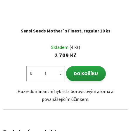
Sensi Seeds Mother´s Finest, regular 10 ks
Skladem
(4 ks)
2 709 Kč
DO KOŠÍKU
Haze-dominantní hybrid s borovicovým aroma a
povznášejícím účinkem.