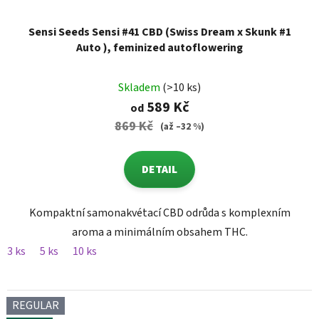
Sensi Seeds Sensi #41 CBD (Swiss Dream x Skunk #1
Auto ), feminized autoflowering
Skladem
(>10 ks)
589 Kč
od
869 Kč
(až –32 %)
DETAIL
Kompaktní samonakvétací CBD odrůda s komplexním
aroma a minimálním obsahem THC.
3 ks
5 ks
10 ks
REGULAR