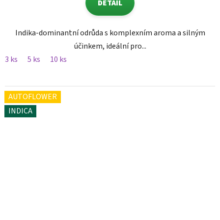
DETAIL
Indika-dominantní odrůda s komplexním aroma a silným
účinkem, ideální pro...
3 ks
5 ks
10 ks
AUTOFLOWER
INDICA