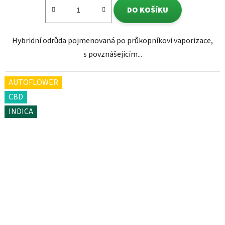
DO KOŠÍKU
Hybridní odrůda pojmenovaná po průkopníkovi vaporizace,
s povznášejícím...
AUTOFLOWER
CBD
INDICA