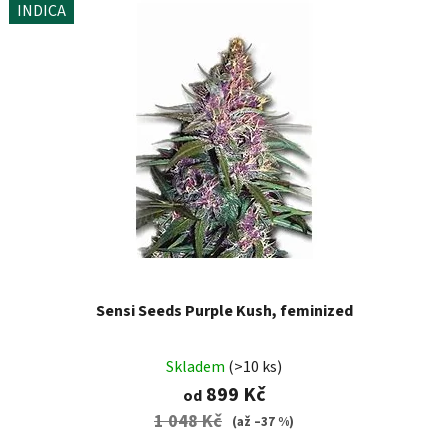
INDICA
Sensi Seeds Purple Kush, feminized
Skladem
(>10 ks)
899 Kč
od
1 048 Kč
(až –37 %)