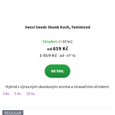
Sensi Seeds Skunk Kush, feminized
Skladem
(>10 ks)
639 Kč
od
1 019 Kč
(až –37 %)
DETAIL
Hybrid s výrazným skunkovým aroma a relaxačním účinkem.
3 ks
5 ks
10 ks
REGULAR