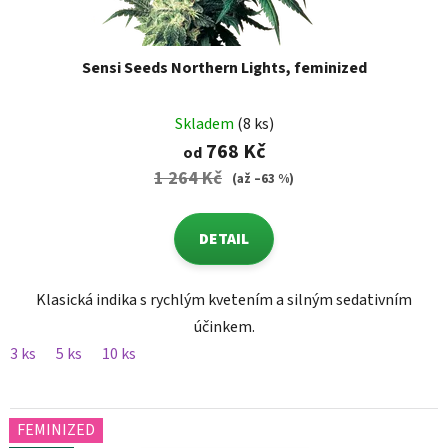
Sensi Seeds Northern Lights, feminized
Skladem
(8 ks)
768 Kč
od
1 264 Kč
(až –63 %)
DETAIL
Klasická indika s rychlým kvetením a silným sedativním
účinkem.
3 ks
5 ks
10 ks
FEMINIZED