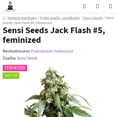
Přejít
Hledat
NÁKUPN
na
KOŠÍK
obsah
Domů
/
Semena marihuany
/
Podle značky, seedbanky
/
Sensi Seeds
/
Sensi
Seeds Jack Flash #5, feminized
Sensi Seeds Jack Flash #5,
feminized
Průměrné
Neohodnoceno
Podrobnosti hodnocení
hodnocení
Značka:
Sensi Seeds
produktu
FEMINIZED
je
SATIVA
0,0
z
5
hvězdiček.