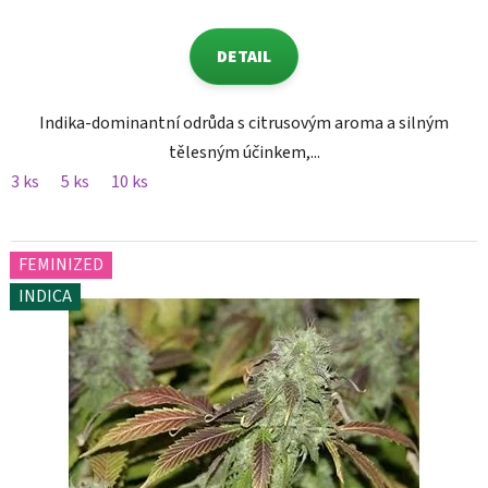
DETAIL
Indika-dominantní odrůda s citrusovým aroma a silným
tělesným účinkem,...
3 ks
5 ks
10 ks
FEMINIZED
INDICA