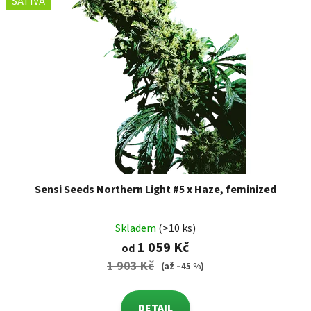
SATIVA
Sensi Seeds Northern Light #5 x Haze, feminized
Skladem
(>10 ks)
1 059 Kč
od
1 903 Kč
(až –45 %)
DETAIL