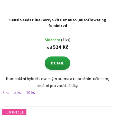
Sensi Seeds Blue Berry Skittlez Auto ,autoflowering
feminized
Skladem
(7 ks)
524 Kč
od
DETAIL
Kompaktní hybrid s ovocným aroma a relaxačním účinkem,
ideální pro začátečníky.
3 ks
5 ks
10 ks
FEMINIZED