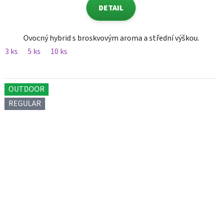
DETAIL
Ovocný hybrid s broskvovým aroma a střední výškou.
3 ks
5 ks
10 ks
OUTDOOR
REGULAR