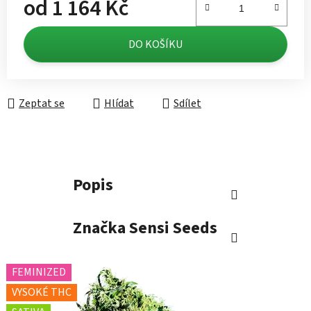
od
1 164 Kč
Měrná cena:
DO KOŠÍKU
Zeptat se
Hlídat
Sdílet
Popis
Značka
Sensi Seeds
FEMINIZED
VYSOKÉ THC