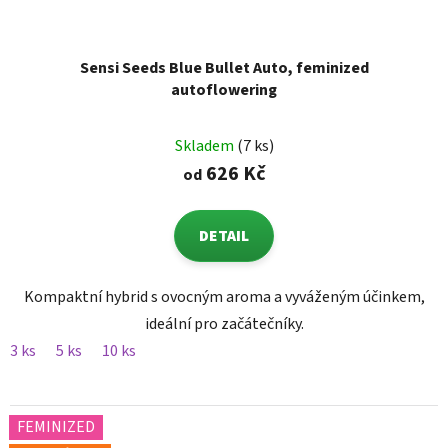
Sensi Seeds Blue Bullet Auto, feminized
autoflowering
Skladem
(7 ks)
626 Kč
od
DETAIL
Kompaktní hybrid s ovocným aroma a vyváženým účinkem,
ideální pro začátečníky.
3 ks
5 ks
10 ks
FEMINIZED