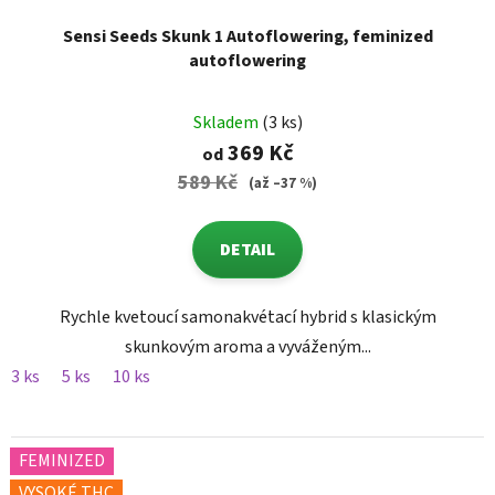
Sensi Seeds Skunk 1 Autoflowering, feminized
autoflowering
Skladem
(3 ks)
369 Kč
od
589 Kč
(až –37 %)
DETAIL
Rychle kvetoucí samonakvétací hybrid s klasickým
skunkovým aroma a vyváženým...
3 ks
5 ks
10 ks
FEMINIZED
VYSOKÉ THC