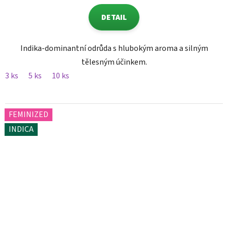
DETAIL
Indika-dominantní odrůda s hlubokým aroma a silným
tělesným účinkem.
3 ks
5 ks
10 ks
FEMINIZED
INDICA