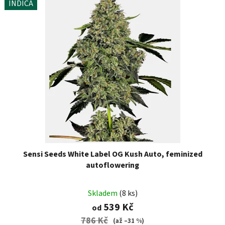
INDICA
Sensi Seeds White Label OG Kush Auto, feminized
autoflowering
Skladem
(8 ks)
539 Kč
od
786 Kč
(až –31 %)