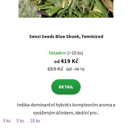
Sensi Seeds Blue Skunk, feminized
Skladem
(>10 ks)
419 Kč
od
659 Kč
(až –36 %)
DETAIL
Indika-dominantní hybrid s komplexním aroma a
vyváženým účinkem, ideální pro...
3 ks
5 ks
10 ks