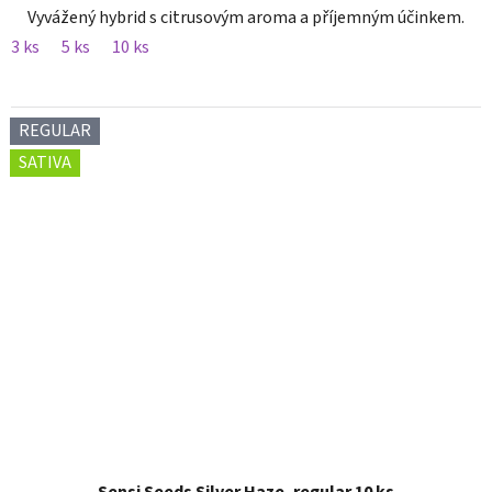
Vyvážený hybrid s citrusovým aroma a příjemným účinkem.
3 ks
5 ks
10 ks
REGULAR
SATIVA