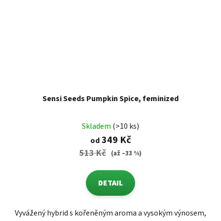
Sensi Seeds Pumpkin Spice, feminized
Skladem
(>10 ks)
349 Kč
od
513 Kč
(až –33 %)
DETAIL
Vyvážený hybrid s kořeněným aroma a vysokým výnosem,