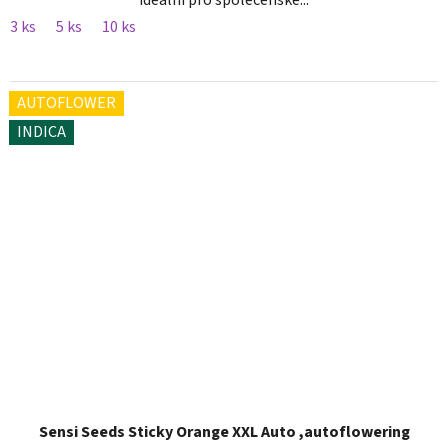
ideální pro společenské...
3 ks
5 ks
10 ks
AUTOFLOWER
INDICA
Sensi Seeds Sticky Orange XXL Auto ,autoflowering