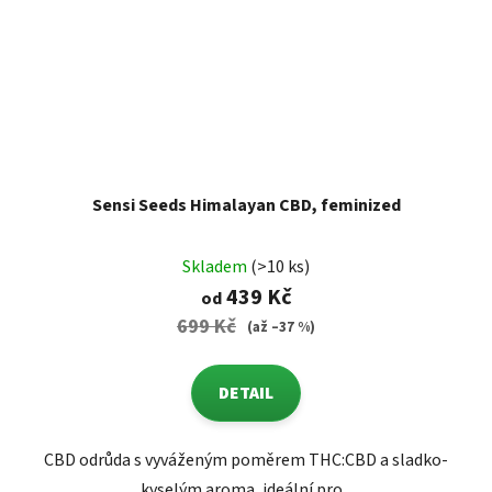
Sensi Seeds Himalayan CBD, feminized
Skladem
(>10 ks)
439 Kč
od
699 Kč
(až –37 %)
DETAIL
CBD odrůda s vyváženým poměrem THC:CBD a sladko-
kyselým aroma, ideální pro...