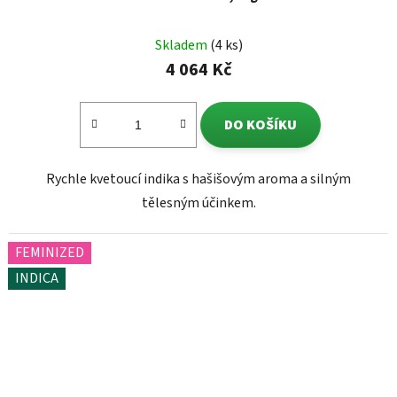
Skladem
(4 ks)
4 064 Kč
DO KOŠÍKU
Rychle kvetoucí indika s hašišovým aroma a silným
tělesným účinkem.
FEMINIZED
INDICA