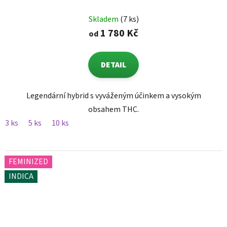
Skladem
(7 ks)
1 780 Kč
od
DETAIL
Legendární hybrid s vyváženým účinkem a vysokým
obsahem THC.
3 ks
5 ks
10 ks
FEMINIZED
INDICA