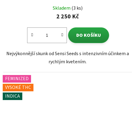
Skladem
(3 ks)
2 250 Kč
DO KOŠÍKU
Nejvýkonnější skunk od Sensi Seeds s intenzivním účinkem a
rychlým kvetením.
FEMINIZED
VYSOKÉ THC
INDICA