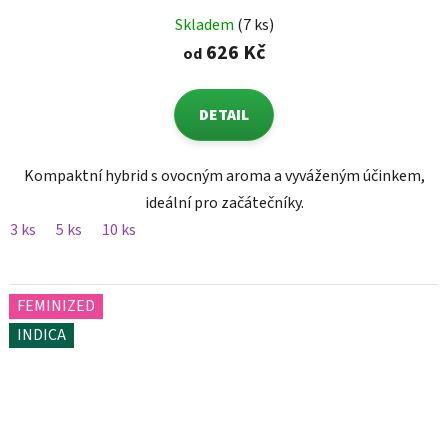
Skladem
(7 ks)
626 Kč
od
DETAIL
Kompaktní hybrid s ovocným aroma a vyváženým účinkem,
ideální pro začátečníky.
3 ks
5 ks
10 ks
FEMINIZED
INDICA