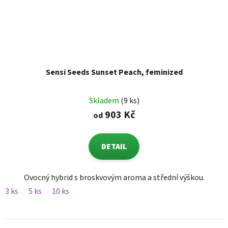
Sensi Seeds Sunset Peach, feminized
Skladem
(9 ks)
903 Kč
od
DETAIL
Ovocný hybrid s broskvovým aroma a střední výškou.
3 ks
5 ks
10 ks