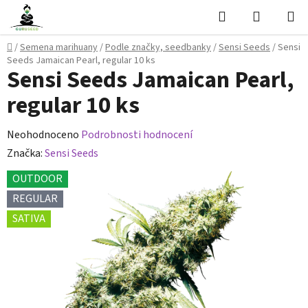
Přejít
Hledat
NÁKUPN
na
KOŠÍK
obsah
Domů
/
Semena marihuany
/
Podle značky, seedbanky
/
Sensi Seeds
/
Sensi
Seeds Jamaican Pearl, regular 10 ks
Sensi Seeds Jamaican Pearl,
regular 10 ks
Průměrné
Neohodnoceno
Podrobnosti hodnocení
hodnocení
Značka:
Sensi Seeds
produktu
OUTDOOR
je
REGULAR
0,0
SATIVA
z
5
hvězdiček.