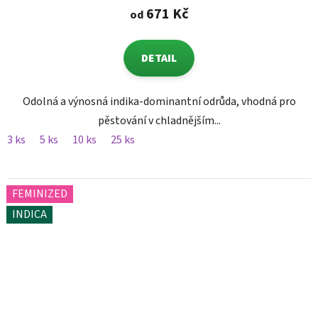
671 Kč
od
DETAIL
Odolná a výnosná indika-dominantní odrůda, vhodná pro
pěstování v chladnějším...
3 ks
5 ks
10 ks
25 ks
FEMINIZED
INDICA