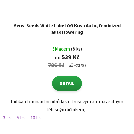
Sensi Seeds White Label OG Kush Auto, feminized
autoflowering
Skladem
(8 ks)
539 Kč
od
786 Kč
(až –31 %)
DETAIL
Indika-dominantní odrůda s citrusovým aroma a silným
tělesným účinkem,...
3 ks
5 ks
10 ks