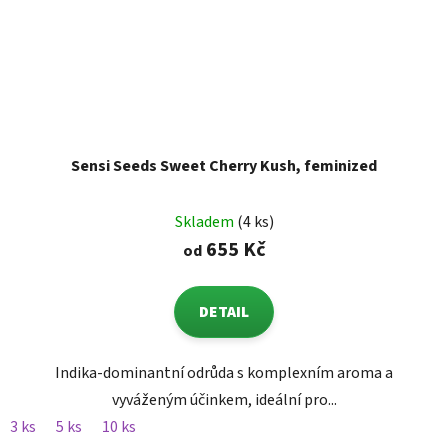
Sensi Seeds Sweet Cherry Kush, feminized
Skladem
(4 ks)
655 Kč
od
DETAIL
Indika-dominantní odrůda s komplexním aroma a
vyváženým účinkem, ideální pro...
3 ks
5 ks
10 ks