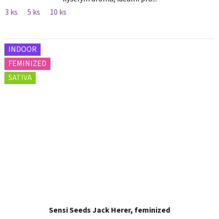
3 ks
5 ks
10 ks
INDOOR
FEMINIZED
SATIVA
Sensi Seeds Jack Herer, feminized