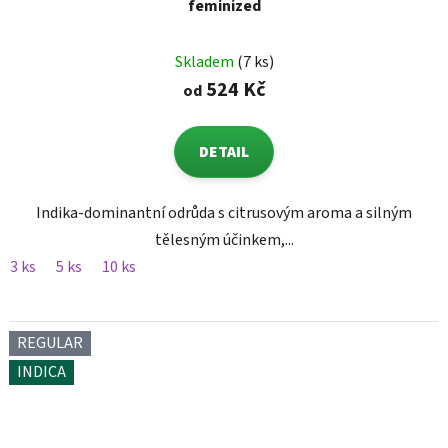
feminized
Skladem
(7 ks)
524 Kč
od
DETAIL
Indika-dominantní odrůda s citrusovým aroma a silným
tělesným účinkem,...
3 ks
5 ks
10 ks
REGULAR
INDICA