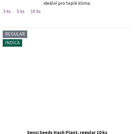
ideální pro teplé klima.
3 ks
5 ks
10 ks
REGULAR
INDICA
Sensi Seeds Hash Plant, regular 10 ks