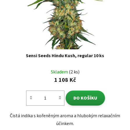
Sensi Seeds Hindu Kush, regular 10 ks
Skladem
(2 ks)
1 108 Kč
DO KOŠÍKU
Čistá indika s kořeněným aroma a hlubokým relaxačním
účinkem.