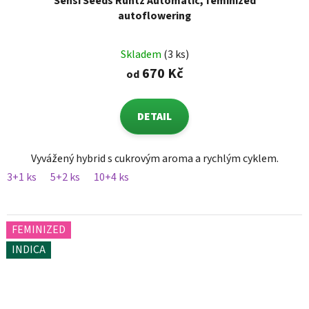
Sensi Seeds Runtz Automatic, feminized
autoflowering
Skladem
(3 ks)
670 Kč
od
DETAIL
Vyvážený hybrid s cukrovým aroma a rychlým cyklem.
3+1 ks
5+2 ks
10+4 ks
FEMINIZED
INDICA