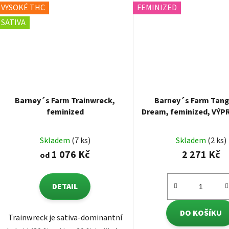
VYSOKÉ THC
FEMINIZED
SATIVA
Barney´s Farm Trainwreck,
Barney´s Farm Tang
feminized
Dream, feminized, VÝP
ks
Skladem
(7 ks)
Skladem
(2 ks)
1 076 Kč
2 271 Kč
od
DETAIL
DO KOŠÍKU
Trainwreck je sativa-dominantní