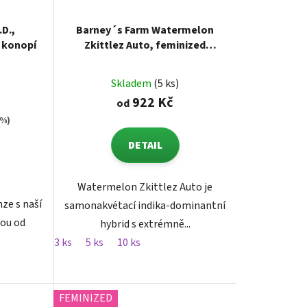
.D.,
Barney´s Farm Watermelon
 konopí
Zkittlez Auto, feminized
autoflowering
Skladem
(5 ks)
922 Kč
od
 %)
DETAIL
Watermelon Zkittlez Auto je
nze s naší
samonakvétací indika-dominantní
kou od
hybrid s extrémně...
.
3 ks
5 ks
10 ks
FEMINIZED