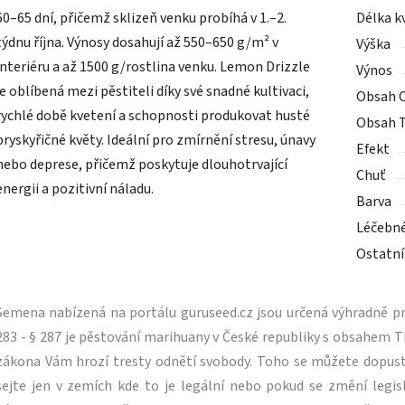
60–65 dní, přičemž sklizeň venku probíhá v 1.–2.
Délka k
týdnu října. Výnosy dosahují až 550–650 g/m² v
Výška
interiéru a až 1500 g/rostlina venku. Lemon Drizzle
Výnos
je oblíbená mezi pěstiteli díky své snadné kultivaci,
Obsah 
rychlé době kvetení a schopnosti produkovat husté
Obsah 
pryskyřičné květy. Ideální pro zmírnění stresu, únavy
Efekt
nebo deprese, přičemž poskytuje dlouhotrvající
Chuť
energii a pozitivní náladu.
Barva
Léčebn
Ostatní
Semena nabízená na portálu guruseed.cz jsou určená výhradně pro
283 - § 287 je pěstování marihuany v České republiky s obsahe
zákona Vám hrozí tresty odnětí svobody. Toho se můžete dopus
sejte jen v zemích kde to je legální nebo pokud se změní legisl