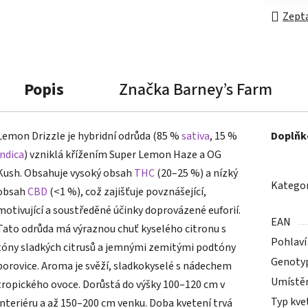
Zepta
Popis
Značka
Barney’s Farm
Lemon Drizzle je hybridní odrůda (85 %
sativa
, 15 %
Doplňk
indica
) vzniklá křížením Super Lemon Haze a OG
Kush. Obsahuje vysoký obsah
THC
(20–25 %) a nízký
Kategor
obsah
CBD
(<1 %), což zajišťuje povznášející,
motivující a soustředěné účinky doprovázené euforií.
EAN
Tato odrůda má výraznou chuť kyselého citronu s
Pohlaví
tóny sladkých citrusů a jemnými zemitými podtóny
Genoty
borovice. Aroma je svěží, sladkokyselé s nádechem
Umístě
tropického ovoce. Dorůstá do výšky 100–120 cm v
Typ kve
interiéru a až 150–200 cm venku. Doba kvetení trvá