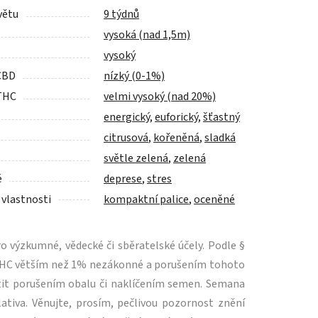
větu
9 týdnů
vysoká (nad 1,5m)
vysoký
CBD
nízký (0-1%)
THC
velmi vysoký (nad 20%)
energický
,
euforický
,
šťastný
citrusová
,
kořeněná
,
sladká
světle zelená
,
zelená
é
deprese
,
stres
 vlastnosti
kompaktní palice
,
oceněné
 výzkumné, vědecké či sběratelské účely. Podle §
m THC větším než 1% nezákonné a porušením tohoto
tit porušením obalu či naklíčením semen. Semana
ativa. Věnujte, prosím, pečlivou pozornost znění