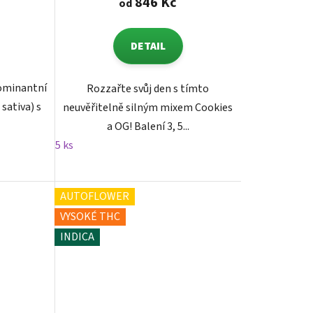
846 Kč
od
DETAIL
dominantní
Rozzařte svůj den s tímto
 sativa) s
neuvěřitelně silným mixem Cookies
a OG! Balení 3, 5...
5 ks
AUTOFLOWER
VYSOKÉ THC
INDICA