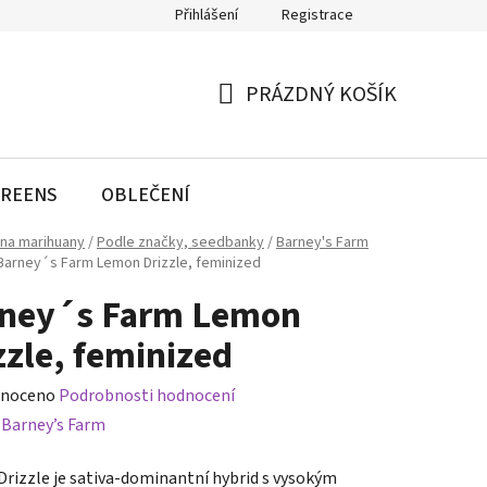
Přihlášení
Registrace
PRÁZDNÝ KOŠÍK
NÁKUPNÍ
KOŠÍK
REENS
OBLEČENÍ
na marihuany
/
Podle značky, seedbanky
/
Barney's Farm
Barney´s Farm Lemon Drizzle, feminized
ney´s Farm Lemon
zzle, feminized
né
noceno
Podrobnosti hodnocení
ení
:
Barney’s Farm
tu
rizzle je sativa-dominantní hybrid s vysokým