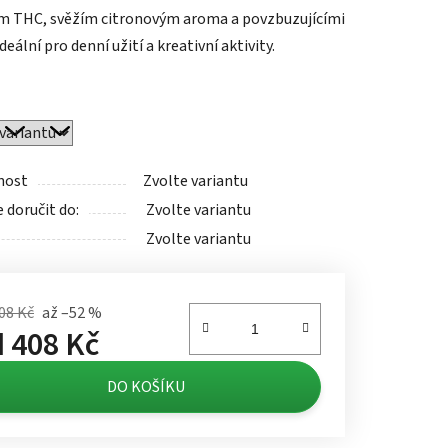
 THC, svěžím citronovým aroma a povzbuzujícími
ideální pro denní užití a kreativní aktivity.
ek.
nost
Zvolte variantu
doručit do:
Zvolte variantu
Zvolte variantu
08 Kč
až –52 %
d
408 Kč
á cena:
DO KOŠÍKU