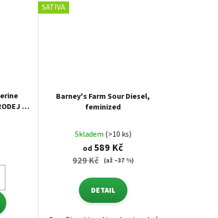
SATIVA
erine
Barney's Farm Sour Diesel,
RODEJ 10
feminized
Skladem
(>10 ks)
589 Kč
od
929 Kč
(až –37 %)
DETAIL