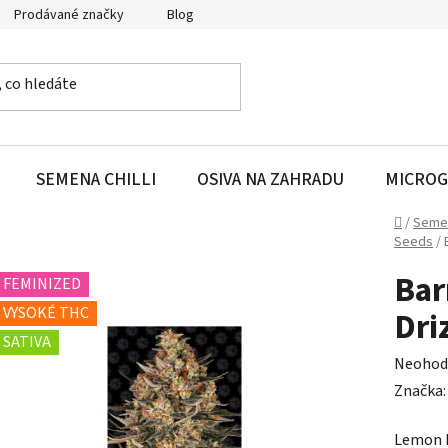
Prodávané značky
Blog
SEMENA CHILLI
OSIVA NA ZAHRADU
MICROG
Domů
/
Seme
Seeds
/
Bar
FEMINIZED
VYSOKÉ THC
Dri
SATIVA
Průměr
Neohod
hodnoc
Značka
produk
Lemon D
je