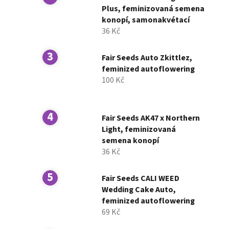
í
Plus, feminizovaná semena
konopí, samonakvétací
p
36 Kč
a
n
Fair Seeds Auto Zkittlez,
e
feminized autoflowering
l
100 Kč
Fair Seeds AK47 x Northern
Light, feminizovaná
semena konopí
36 Kč
Fair Seeds CALI WEED
Wedding Cake Auto,
feminized autoflowering
69 Kč