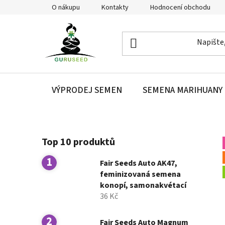
Přejít
O nákupu
Kontakty
Hodnocení obchodu
na
obsah
VÝPRODEJ SEMEN
SEMENA MARIHUANY
P
Top 10 produktů
o
s
Fair Seeds Auto AK47,
t
feminizovaná semena
r
konopí, samonakvétací
a
36 Kč
n
n
Fair Seeds Auto Magnum