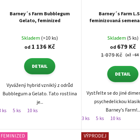
Barney´s Farm Bubblegum
Barney´s Farm L.S
Gelato, feminized
feminizovaná semena
Skladem
(>10 ks)
Skladem
(5 ks)
1 136 Kč
679 Kč
od
od
1 079 Kč
(až –64
DETAIL
DETAIL
Vyvážený hybrid vzniklý z odrůd
Vystřelte se do jiné dime
Bubblegum a Gelato. Tato rostlina
psychedelickou klasi
je...
Barney's Farm!..
3 ks
5 ks
10 ks
3 ks
5 ks
10 ks
FEMINIZED
VÝPRODEJ