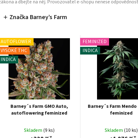
zákona a dbejte na něj. Provozovatel e-shopu nenese odpovědnost
Značka Barney’s Farm
AUTOFLOWER
FEMINIZED
VYSOKÉ THC
INDICA
INDICA
Barney´s Farm GMO Auto,
Barney´s Farm Mendo 
autoflowering feminized
feminized
Skladem
(9 ks)
Skladem
(10 ks)