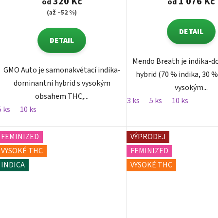
320 Kč
1 076 Kč
od
od
(až –52 %)
DETAIL
DETAIL
Mendo Breath je indika-
GMO Auto je samonakvétací indika-
hybrid (70 % indika, 30 %
dominantní hybrid s vysokým
vysokým...
obsahem THC,...
3 ks
5 ks
10 ks
5 ks
10 ks
FEMINIZED
VÝPRODEJ
VYSOKÉ THC
FEMINIZED
INDICA
VYSOKÉ THC