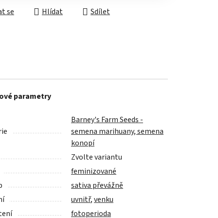
t se
Hlídat
Sdílet
ové parametry
Barney's Farm Seeds -
ie
semena marihuany, semena
konopí
Zvolte variantu
feminizované
p
sativa převážně
ní
uvnitř
,
venku
tení
fotoperioda