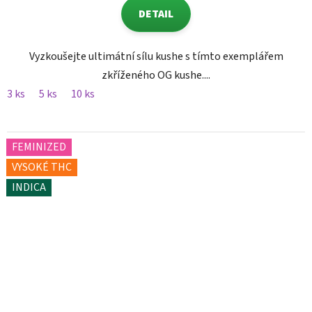
DETAIL
Vyzkoušejte ultimátní sílu kushe s tímto exemplářem
zkříženého OG kushe....
3 ks
5 ks
10 ks
FEMINIZED
VYSOKÉ THC
INDICA