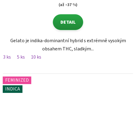
(až –37 %)
DETAIL
Gelato je indika-dominantní hybrid s extrémně vysokým
obsahem THC, sladkým...
3 ks
5 ks
10 ks
FEMINIZED
INDICA