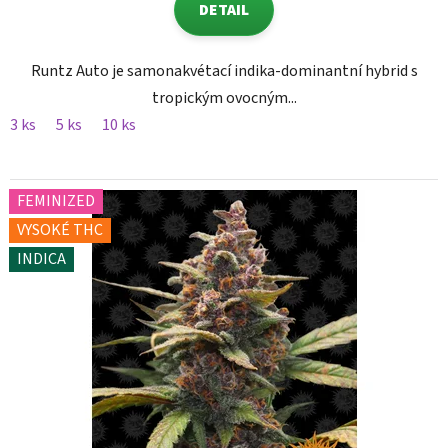
DETAIL
Runtz Auto je samonakvétací indika-dominantní hybrid s
tropickým ovocným...
3 ks
5 ks
10 ks
FEMINIZED
VYSOKÉ THC
INDICA