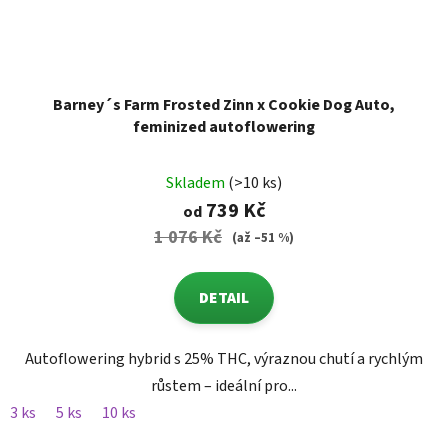
Barney´s Farm Frosted Zinn x Cookie Dog Auto,
feminized autoflowering
Skladem
(>10 ks)
739 Kč
od
1 076 Kč
(až –51 %)
DETAIL
Autoflowering hybrid s 25% THC, výraznou chutí a rychlým
růstem – ideální pro...
3 ks
5 ks
10 ks