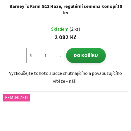
Barney´s Farm G13 Haze, regulérní semena konopí 10
ks
Skladem
(2 ks)
2 082 Kč
DO KOŠÍKU
Vyzkoušejte tohoto sladce chutnajícího a povzbuzujícího
vítěze - náš...
FEMINIZED