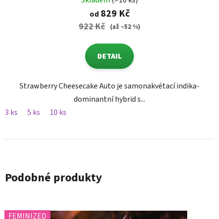
Skladem
(>10 ks)
829 Kč
od
922 Kč
(až –52 %)
DETAIL
Strawberry Cheesecake Auto je samonakvétací indika-
dominantní hybrid s...
3 ks
5 ks
10 ks
Podobné produkty
FEMINIZED