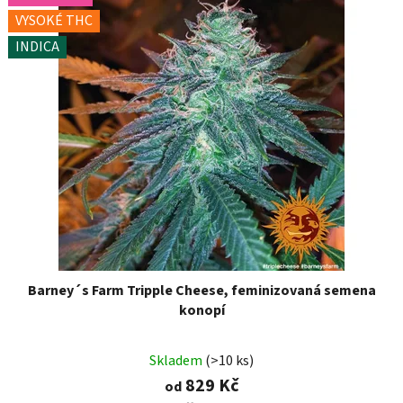
VYSOKÉ THC
INDICA
Barney´s Farm Tripple Cheese, feminizovaná semena
konopí
Skladem
(>10 ks)
829 Kč
od