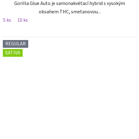
Gorilla Glue Auto je samonakvétací hybrid s vysokým
obsahem THC, smetanovou...
5 ks
10 ks
REGULAR
SATIVA