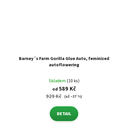
Barney´s Farm Gorilla Glue Auto, feminized
autoflowering
Skladem
(10 ks)
589 Kč
od
929 Kč
(až –37 %)
DETAIL