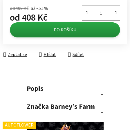
od 408 Kč
až –51 %
od
408 Kč
Měrná cena:
DO KOŠÍKU
Zeptat se
Hlídat
Sdílet
Popis
Značka
Barney’s Farm
AUTOFLOWER