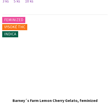
3 ks
5 ks
10 ks
FEMINIZED
VYSOKÉ THC
INDICA
Barney´s Farm Lemon Cherry Gelato, feminized