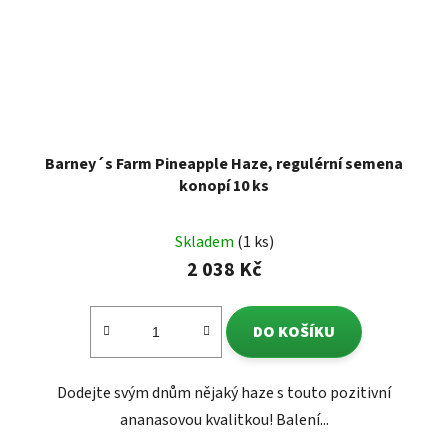
Barney´s Farm Pineapple Haze, regulérní semena
konopí 10 ks
Skladem
(1 ks)
2 038 Kč
DO KOŠÍKU
Dodejte svým dnům nějaký haze s touto pozitivní
ananasovou kvalitkou! Balení...