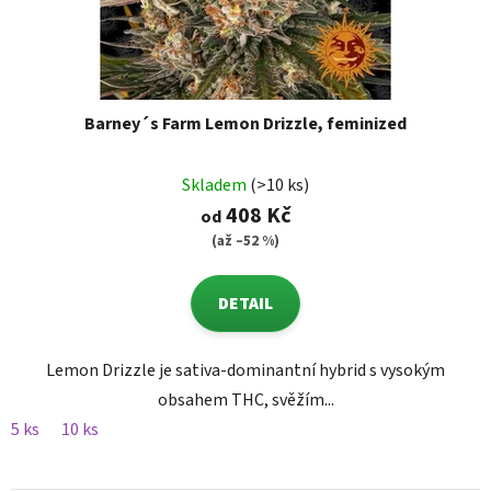
Barney´s Farm Lemon Drizzle, feminized
Skladem
(>10 ks)
408 Kč
od
(až –52 %)
DETAIL
Lemon Drizzle je sativa-dominantní hybrid s vysokým
obsahem THC, svěžím...
5 ks
10 ks