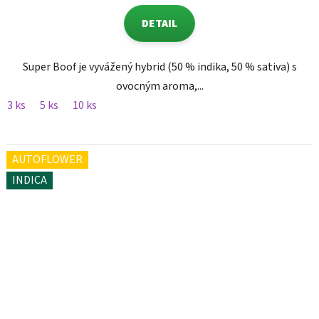
DETAIL
Super Boof je vyvážený hybrid (50 % indika, 50 % sativa) s
ovocným aroma,...
3 ks
5 ks
10 ks
AUTOFLOWER
INDICA