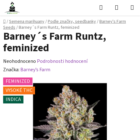
Přejít
Hledat
NÁKUPN
na
KOŠÍK
obsah
Domů
/
Semena marihuany
/
Podle značky, seedbanky
/
Barney's Farm
Seeds
/
Barney´s Farm Runtz, feminized
Barney´s Farm Runtz,
feminized
Průměrné
Neohodnoceno
Podrobnosti hodnocení
hodnocení
Značka:
Barney’s Farm
produktu
FEMINIZED
je
VYSOKÉ THC
0,0
INDICA
z
5
hvězdiček.