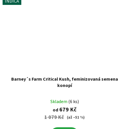
INDICA
Barney´s Farm Critical Kush, feminizovaná semena
konopí
Skladem
(6 ks)
679 Kč
od
1 079 Kč
(až –51 %)