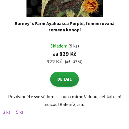
Barney´s Farm Ayahuasca Purple, feminizovaná
semena konopí
Skladem
(9 ks)
829 Kč
od
922 Kč
(až –37 %)
DETAIL
Pozdvihněte své vědomí s touto mimořádnou, delikatesní
indicou! Balení 3, 5 a...
3 ks
5 ks