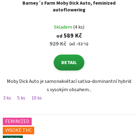
Barney´s Farm Moby Dick Auto, feminized
autoflowering
Skladem
(4 ks)
589 Kč
od
929 Kč
(až –52 %)
DETAIL
Moby Dick Auto je samonakvétací sativa-dominantní hybrid
s vysokým obsahem...
3 ks
5 ks
10 ks
FEMINIZED
VYSOKÉ THC