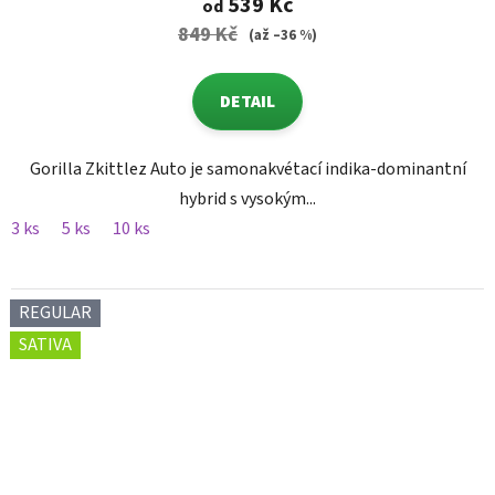
539 Kč
od
849 Kč
(až –36 %)
DETAIL
Gorilla Zkittlez Auto je samonakvétací indika-dominantní
hybrid s vysokým...
3 ks
5 ks
10 ks
REGULAR
SATIVA