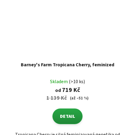
Barney's Farm Tropicana Cherry, feminized
Skladem
(>10 ks)
719 Kč
od
1 139 Kč
(až –51 %)
DETAIL
Tropicana Cherry je silná feminizovaná genetika od