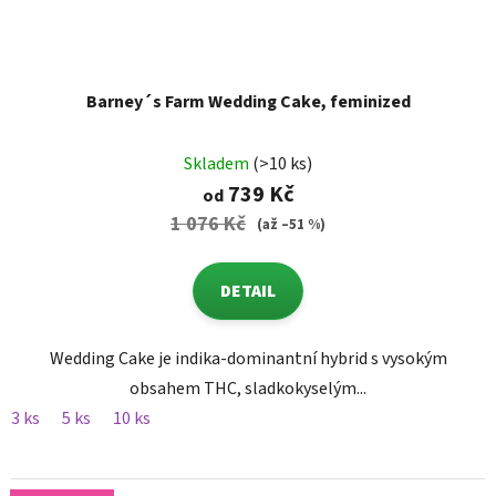
Barney´s Farm Wedding Cake, feminized
Skladem
(>10 ks)
739 Kč
od
1 076 Kč
(až –51 %)
DETAIL
Wedding Cake je indika-dominantní hybrid s vysokým
obsahem THC, sladkokyselým...
3 ks
5 ks
10 ks