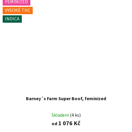
FEMINIZED
VYSOKÉ THC
INDICA
Barney´s Farm Super Boof, feminized
Skladem
(4 ks)
1 076 Kč
od