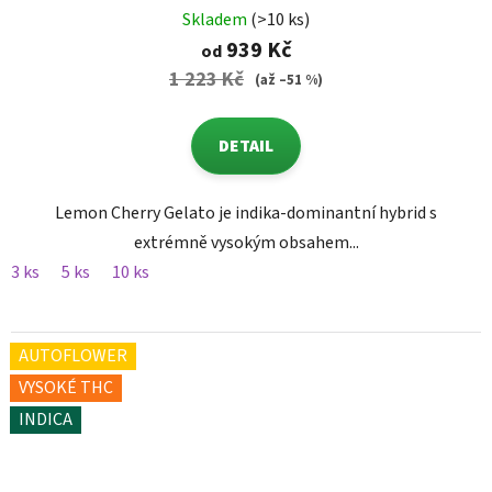
Skladem
(>10 ks)
939 Kč
od
1 223 Kč
(až –51 %)
DETAIL
Lemon Cherry Gelato je indika-dominantní hybrid s
extrémně vysokým obsahem...
3 ks
5 ks
10 ks
AUTOFLOWER
VYSOKÉ THC
INDICA