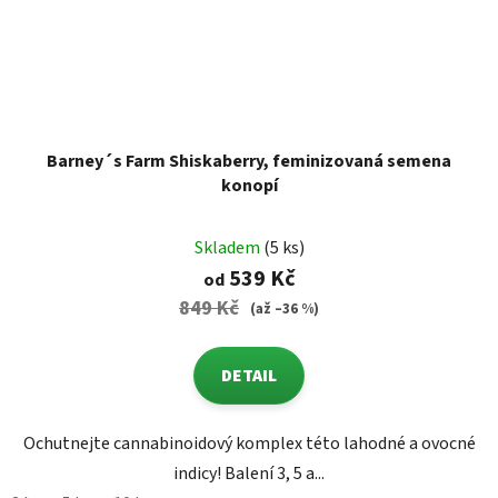
Barney´s Farm Shiskaberry, feminizovaná semena
konopí
Skladem
(5 ks)
539 Kč
od
849 Kč
(až –36 %)
DETAIL
Ochutnejte cannabinoidový komplex této lahodné a ovocné
indicy! Balení 3, 5 a...