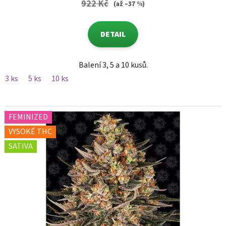
922 Kč
(až –37 %)
DETAIL
Balení 3, 5 a 10 kusů.
3 ks
5 ks
10 ks
FEMINIZED
VYSOKÉ THC
SATIVA