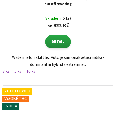
autoflowering
Skladem
(5 ks)
922 Kč
od
DETAIL
Watermelon Zkittlez Auto je samonakvétací indika-
dominantní hybrid s extrémně...
3 ks
5 ks
10 ks
AUTOFLOWER
VYSOKÉ THC
INDICA