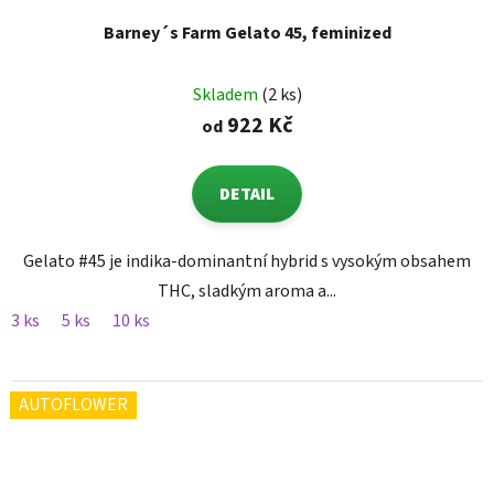
Barney´s Farm Gelato 45, feminized
Skladem
(2 ks)
922 Kč
od
DETAIL
Gelato #45 je indika-dominantní hybrid s vysokým obsahem
THC, sladkým aroma a...
3 ks
5 ks
10 ks
AUTOFLOWER