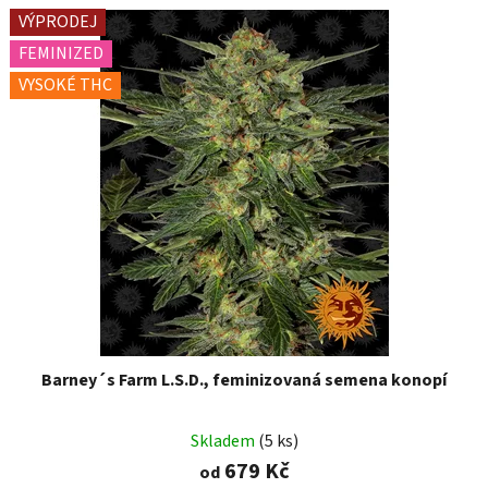
VÝPRODEJ
FEMINIZED
VYSOKÉ THC
Barney´s Farm L.S.D., feminizovaná semena konopí
Skladem
(5 ks)
679 Kč
od