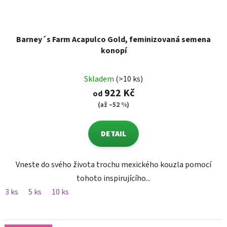
Barney´s Farm Acapulco Gold, feminizovaná semena
konopí
Skladem
(>10 ks)
922 Kč
od
(až –52 %)
DETAIL
Vneste do svého života trochu mexického kouzla pomocí
tohoto inspirujícího...
3 ks
5 ks
10 ks