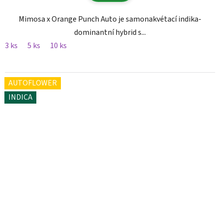
Mimosa x Orange Punch Auto je samonakvétací indika-
dominantní hybrid s...
3 ks
5 ks
10 ks
AUTOFLOWER
INDICA