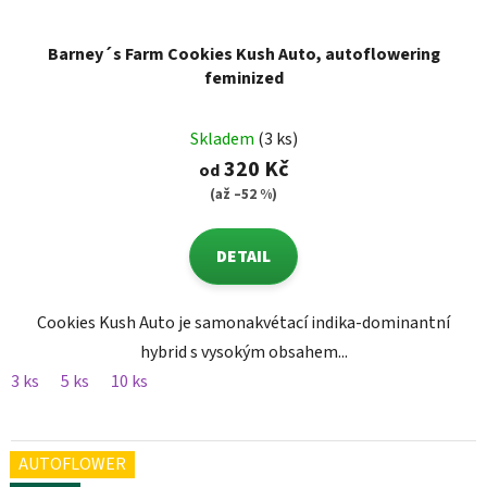
Barney´s Farm Cookies Kush Auto, autoflowering
feminized
Skladem
(3 ks)
320 Kč
od
(až –52 %)
DETAIL
Cookies Kush Auto je samonakvétací indika-dominantní
hybrid s vysokým obsahem...
3 ks
5 ks
10 ks
AUTOFLOWER