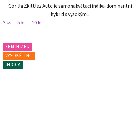
Gorilla Zkittlez Auto je samonakvétací indika-dominantní
hybrid s vysokým...
3 ks
5 ks
10 ks
FEMINIZED
VYSOKÉ THC
INDICA