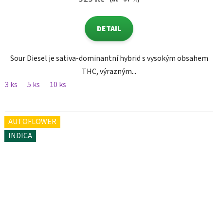
DETAIL
Sour Diesel je sativa-dominantní hybrid s vysokým obsahem
THC, výrazným...
3 ks
5 ks
10 ks
AUTOFLOWER
INDICA