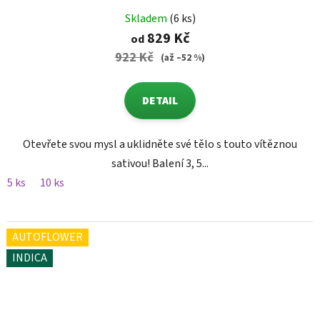
Skladem
(6 ks)
829 Kč
od
922 Kč
(až –52 %)
DETAIL
Otevřete svou mysl a uklidněte své tělo s touto vítěznou
sativou! Balení 3, 5...
5 ks
10 ks
AUTOFLOWER
INDICA