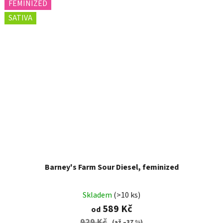
FEMINIZED
SATIVA
Barney's Farm Sour Diesel, feminized
Skladem
(>10 ks)
589 Kč
od
929 Kč
(až –37 %)