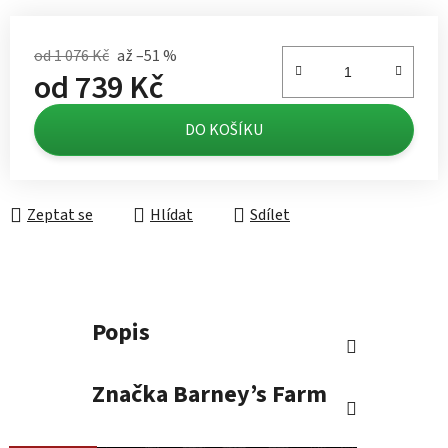
od 1 076 Kč
až –51 %
od
739 Kč
Měrná cena:
DO KOŠÍKU
Zeptat se
Hlídat
Sdílet
Popis
Značka
Barney’s Farm