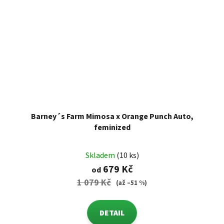
Barney´s Farm Mimosa x Orange Punch Auto,
feminized
Skladem
(10 ks)
679 Kč
od
1 079 Kč
(až –51 %)
DETAIL