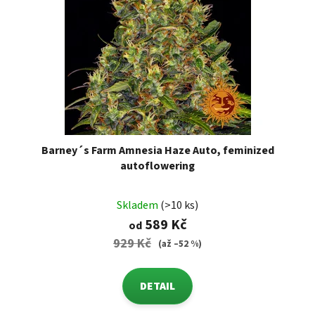
Barney´s Farm Amnesia Haze Auto, feminized
autoflowering
Skladem
(>10 ks)
589 Kč
od
929 Kč
(až –52 %)
DETAIL