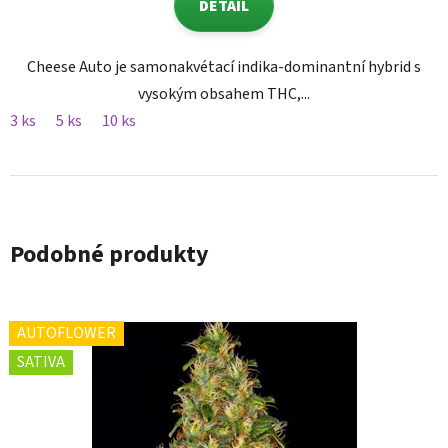
DETAIL
Cheese Auto je samonakvétací indika-dominantní hybrid s
vysokým obsahem THC,...
3 ks
5 ks
10 ks
Podobné produkty
AUTOFLOWER
SATIVA