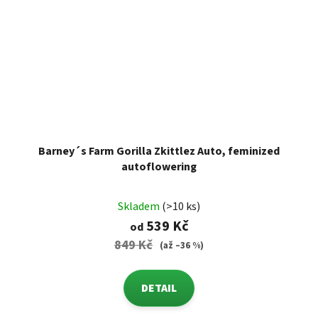
Barney´s Farm Gorilla Zkittlez Auto, feminized
autoflowering
Skladem
(>10 ks)
539 Kč
od
849 Kč
(až –36 %)
DETAIL