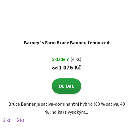
Barney´s Farm Bruce Banner, feminized
Skladem
(4 ks)
1 076 Kč
od
DETAIL
Bruce Banner je sativa-dominantní hybrid (60 % sativa, 40
% indika) s vysokým...
3 ks
5 ks