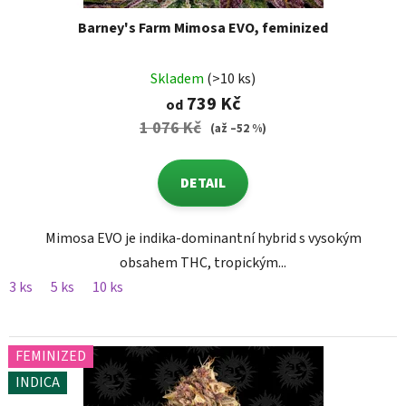
Barney's Farm Mimosa EVO, feminized
Skladem
(>10 ks)
739 Kč
od
1 076 Kč
(až –52 %)
DETAIL
Mimosa EVO je indika-dominantní hybrid s vysokým
obsahem THC, tropickým...
3 ks
5 ks
10 ks
FEMINIZED
INDICA