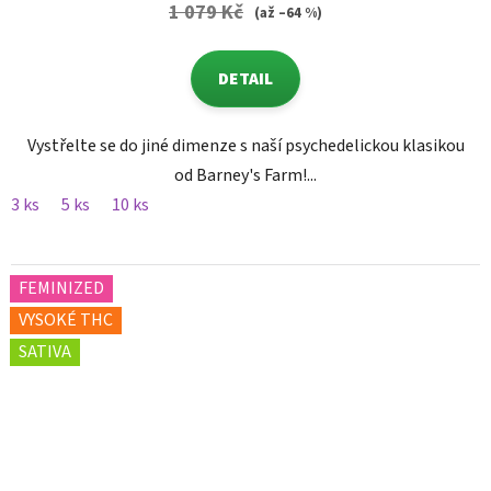
1 079 Kč
(až –64 %)
DETAIL
Vystřelte se do jiné dimenze s naší psychedelickou klasikou
od Barney's Farm!...
3 ks
5 ks
10 ks
FEMINIZED
VYSOKÉ THC
SATIVA