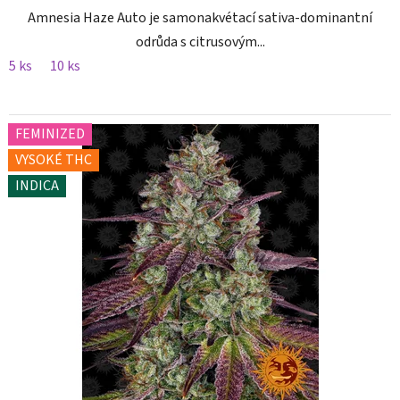
Amnesia Haze Auto je samonakvétací sativa-dominantní
odrůda s citrusovým...
5 ks
10 ks
FEMINIZED
VYSOKÉ THC
INDICA