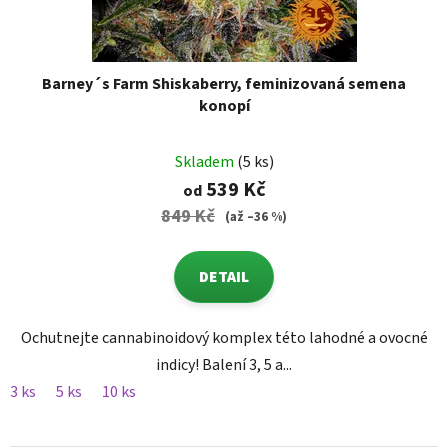
Barney´s Farm Shiskaberry, feminizovaná semena
konopí
Skladem
(5 ks)
539 Kč
od
849 Kč
(až –36 %)
DETAIL
Ochutnejte cannabinoidový komplex této lahodné a ovocné
indicy! Balení 3, 5 a...
3 ks
5 ks
10 ks