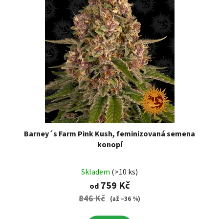
Barney´s Farm Pink Kush, feminizovaná semena
konopí
Skladem
(>10 ks)
759 Kč
od
846 Kč
(až –36 %)