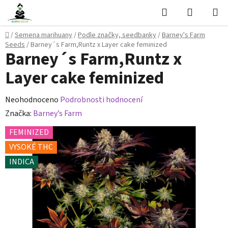
Přejít
Hledat
NÁKUPN
na
KOŠÍK
obsah
Domů
/
Semena marihuany
/
Podle značky, seedbanky
/
Barney's Farm
Seeds
/
Barney´s Farm,Runtz x Layer cake feminized
Barney´s Farm,Runtz x
Layer cake feminized
Průměrné
Neohodnoceno
Podrobnosti hodnocení
hodnocení
Značka:
Barney’s Farm
produktu
FEMINIZED
je
VYSOKÉ THC
0,0
INDICA
z
5
hvězdiček.