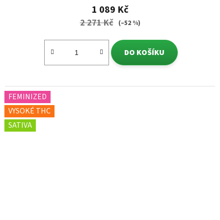
1 089 Kč
2 271 Kč
(–52 %)
DO KOŠÍKU
FEMINIZED
VYSOKÉ THC
SATIVA