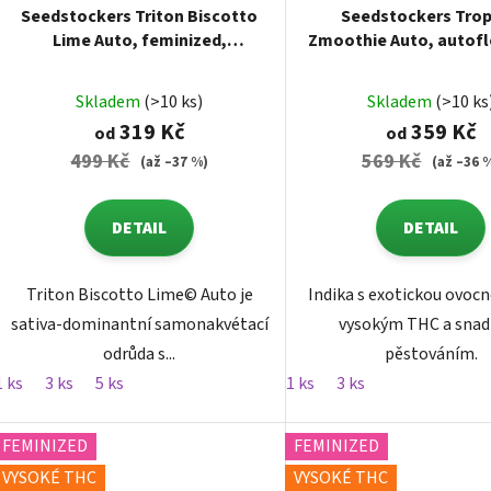
Seedstockers Triton Biscotto
Seedstockers Trop
Lime Auto, feminized,
Zmoothie Auto, autof
autoflowering,
feminized
Skladem
(>10 ks)
Skladem
(>10 ks
319 Kč
359 Kč
od
od
499 Kč
569 Kč
(až –37 %)
(až –36 
DETAIL
DETAIL
Triton Biscotto Lime© Auto je
Indika s exotickou ovocn
sativa-dominantní samonakvétací
vysokým THC a sna
odrůda s...
pěstováním.
1 ks
3 ks
5 ks
1 ks
3 ks
FEMINIZED
FEMINIZED
VYSOKÉ THC
VYSOKÉ THC