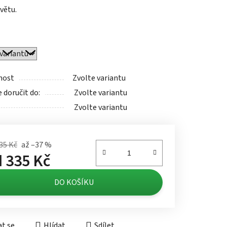
větu.
ek.
nost
Zvolte variantu
doručit do:
Zvolte variantu
Zvolte variantu
35 Kč
až –37 %
d
335 Kč
á cena:
DO KOŠÍKU
t se
Hlídat
Sdílet