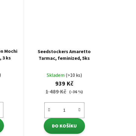
en Mochi
Seedstockers Amaretto
, 3 ks
Tarmac, feminized, 5ks
)
Skladem
(>10 ks)
939 Kč
1 489 Kč
(–36 %)
DO KOŠÍKU