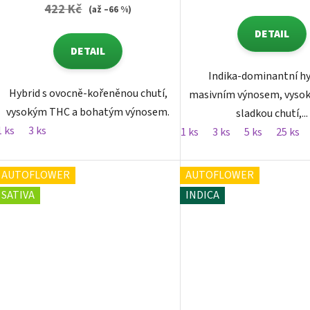
422 Kč
(až –66 %)
DETAIL
DETAIL
Indika-dominantní hy
Hybrid s ovocně-kořeněnou chutí,
masivním výnosem, vyso
vysokým THC a bohatým výnosem.
sladkou chutí,...
1 ks
3 ks
1 ks
3 ks
5 ks
25 ks
AUTOFLOWER
AUTOFLOWER
SATIVA
INDICA