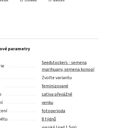
ové parametry
Seedstockers - semena
ie
marihuany, semena konopí
Zvolte variantu
feminizované
p
sativa převážně
ní
venku
tení
fotoperioda
větu
8 týdnů
vysoká (nad 1,5m)