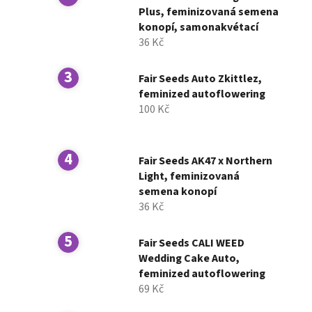
í
Plus, feminizovaná semena
konopí, samonakvétací
p
36 Kč
a
n
Fair Seeds Auto Zkittlez,
e
feminized autoflowering
l
100 Kč
Fair Seeds AK47 x Northern
Light, feminizovaná
semena konopí
36 Kč
Fair Seeds CALI WEED
Wedding Cake Auto,
feminized autoflowering
69 Kč