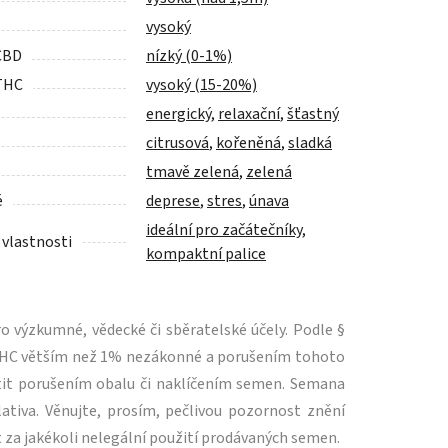
vysoký
CBD
nízký (0-1%)
THC
vysoký (15-20%)
energický
,
relaxační
,
šťastný
citrusová
,
kořeněná
,
sladká
tmavě zelená
,
zelená
é
deprese
,
stres
,
únava
ideální pro začátečníky
,
 vlastnosti
kompaktní palice
 výzkumné, vědecké či sběratelské účely. Podle §
m THC větším než 1% nezákonné a porušením tohoto
tit porušením obalu či naklíčením semen. Semana
ativa. Věnujte, prosím, pečlivou pozornost znění
 za jakékoli nelegální použití prodávaných semen.