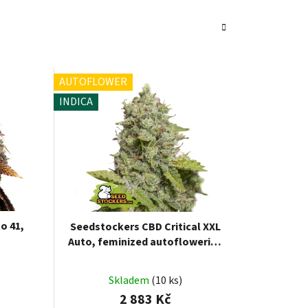
AUTOFLOWER
INDICA
o 41,
Seedstockers CBD Critical XXL
Auto, feminized autoflowering
25 ks
Skladem
(10 ks)
2 883 Kč