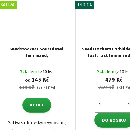
SATIVA
INDICA
Seedstockers Sour Diesel,
Seedstockers Forbidd
feminized,
fast, fast feminized
Skladem
(>10 ks)
Skladem
(>10 ks
145 Kč
479 Kč
od
339 Kč
759 Kč
(až –57 %)
(–36 %)
DETAIL
DO KOŠÍKU
Sativa s obrovským výnosem,