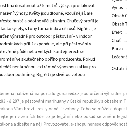
rostlina dosáhnout až 5 metrů výšky a produkovat
Výnos
masivní výnosy. Květy jsou dlouhé, vzdušnější, ale
Obsah 
přesto husté a odolné vůči plísním. Chuťový profil je
Obsah 
sladkokyselý, s tóny tamarindu a citrusů. Big Yeti je
Efekt
určen výhradně pro outdoor pěstování – v indoor
Chuť
podmínkách příliš expanduje, ale při pěstování v
Barva
otevřené půdě nebo velkých kontejnerech se
Léčebn
promění ve skutečného obřího producenta. Pokud
hledáš nenáročnou, extrémně výnosnou sativu pro
Ostatní
outdoor podmínky, Big Yeti je skvělou volbou.
Semena nabízená na portálu guruseed.cz jsou určená výhradně pro
283 - § 287 je pěstování marihuany v České republiky s obsahe
zákona Vám hrozí tresty odnětí svobody. Toho se můžete dopus
sejte jen v zemích kde to je legální nebo pokud se změní legisl
zákona a dbejte na něj. Provozovatel e-shopu nenese odpovědnost