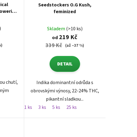
ical
Seedstockers O.G Kush,
lowering
feminized
)
Skladem
(>10 ks)
219 Kč
od
339 Kč
%)
(až –37 %)
DETAIL
ou chutí,
Indika dominantní odrůda s
dným
obrovskými výnosy, 22-24% THC,
pikantní sladkou...
1 ks
3 ks
5 ks
25 ks