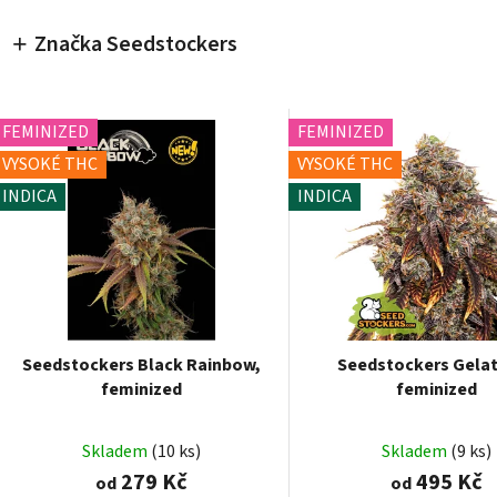
Značka Seedstockers
FEMINIZED
FEMINIZED
VYSOKÉ THC
VYSOKÉ THC
INDICA
INDICA
Seedstockers Black Rainbow,
Seedstockers Gelat
feminized
feminized
Skladem
(10 ks)
Skladem
(9 ks)
279 Kč
495 Kč
od
od