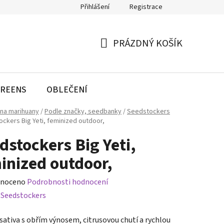
Přihlášení
Registrace
PRÁZDNÝ KOŠÍK
NÁKUPNÍ
KOŠÍK
REENS
OBLEČENÍ
na marihuany
/
Podle značky, seedbanky
/
Seedstockers
ckers Big Yeti, feminized outdoor,
dstockers Big Yeti,
inized outdoor,
né
noceno
Podrobnosti hodnocení
ení
:
Seedstockers
tu
sativa s obřím výnosem, citrusovou chutí a rychlou