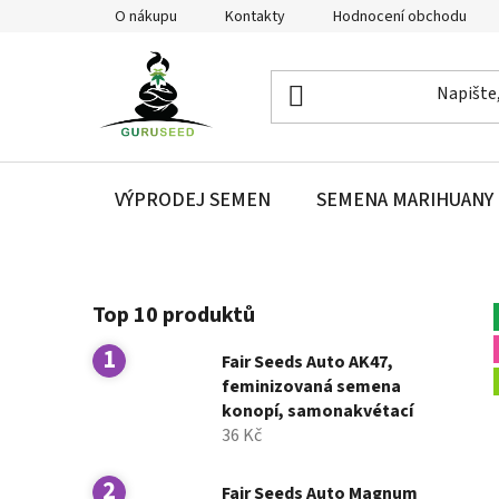
Přejít
O nákupu
Kontakty
Hodnocení obchodu
na
obsah
VÝPRODEJ SEMEN
SEMENA MARIHUANY
P
Top 10 produktů
o
s
Fair Seeds Auto AK47,
t
feminizovaná semena
r
konopí, samonakvétací
a
36 Kč
n
n
Fair Seeds Auto Magnum