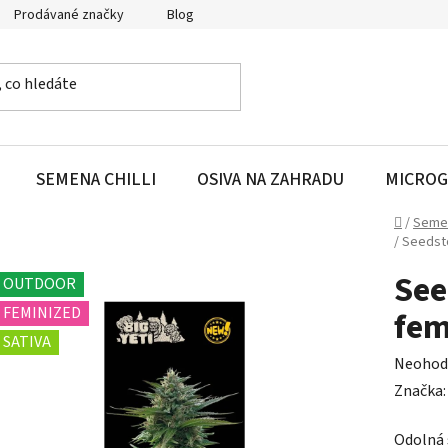
Prodávané značky
Blog
SEMENA CHILLI
OSIVA NA ZAHRADU
MICROG
Domů
/
Seme
/
Seedsto
See
OUTDOOR
FEMINIZED
fem
SATIVA
Průměr
Neohod
hodnoc
Značka
produk
Odolná 
je