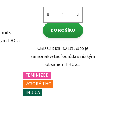
DO KOŠÍKU
brid s
kým THC a
CBD Critical XXL© Auto je
samonakvétací odrůda s nízkým
obsahem THC a...
FEMINIZED
VYSOKÉ THC
INDICA