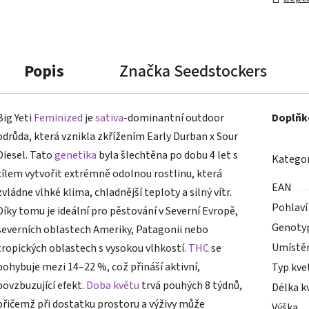
Popis
Značka
Seedstockers
Big Yeti
Feminized
je
sativa
-dominantní outdoor
Doplňk
odrůda, která vznikla zkřížením Early Durban x Sour
Diesel. Tato
genetika
byla šlechtěna po dobu 4 let s
Kategor
cílem vytvořit extrémně odolnou rostlinu, která
EAN
zvládne vlhké klima, chladnější teploty a silný vítr.
Pohlaví
Díky tomu je ideální pro pěstování v Severní Evropě,
Genoty
severních oblastech Ameriky, Patagonii nebo
Umístě
tropických oblastech s vysokou vlhkostí.
THC
se
pohybuje mezi 14–22 %, což přináší aktivní,
Typ kve
povzbuzující efekt.
Doba květu
trvá pouhých 8 týdnů,
Délka k
přičemž při dostatku prostoru a výživy může
Výška