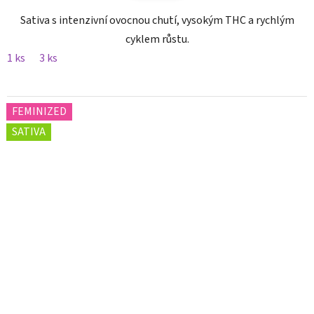
Sativa s intenzivní ovocnou chutí, vysokým THC a rychlým
cyklem růstu.
1 ks
3 ks
FEMINIZED
SATIVA