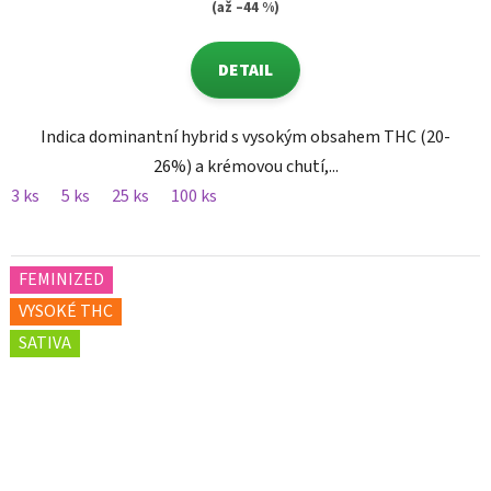
(až –44 %)
DETAIL
Indica dominantní hybrid s vysokým obsahem THC (20-
26%) a krémovou chutí,...
3 ks
5 ks
25 ks
100 ks
FEMINIZED
VYSOKÉ THC
SATIVA