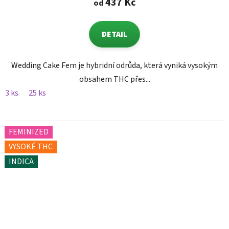
437 Kč
od
DETAIL
Wedding Cake Fem je hybridní odrůda, která vyniká vysokým
obsahem THC přes...
3 ks
25 ks
FEMINIZED
VYSOKÉ THC
INDICA