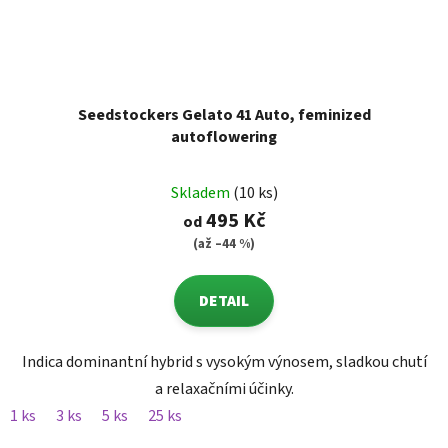
Seedstockers Gelato 41 Auto, feminized
autoflowering
Skladem
(10 ks)
495 Kč
od
(až –44 %)
DETAIL
Indica dominantní hybrid s vysokým výnosem, sladkou chutí
a relaxačními účinky.
1 ks
3 ks
5 ks
25 ks