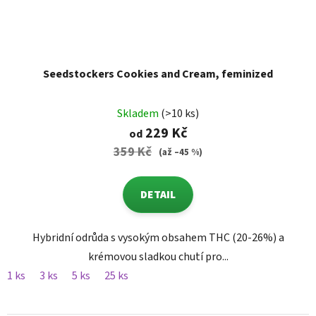
Seedstockers Cookies and Cream, feminized
Skladem
(>10 ks)
229 Kč
od
359 Kč
(až –45 %)
DETAIL
Hybridní odrůda s vysokým obsahem THC (20-26%) a
krémovou sladkou chutí pro...
1 ks
3 ks
5 ks
25 ks