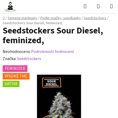
Přejít
Hledat
NÁKUPN
na
KOŠÍK
obsah
Domů
/
Semena marihuany
/
Podle značky, seedbanky
/
Seedstockers
/
Seedstockers Sour Diesel, feminized,
Seedstockers Sour Diesel,
feminized,
Průměrné
Neohodnoceno
Podrobnosti hodnocení
hodnocení
Značka:
Seedstockers
produktu
FEMINIZED
je
VYSOKÉ THC
0,0
SATIVA
z
5
hvězdiček.