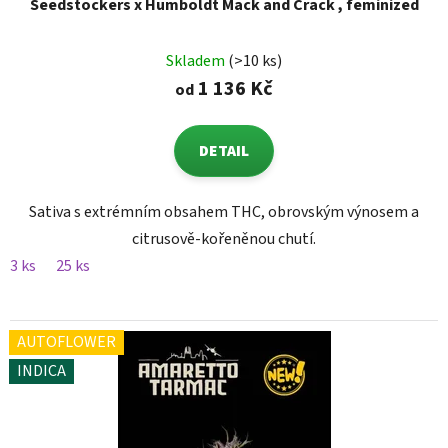
Seedstockers x Humboldt Mack and Crack , feminized
Skladem
(>10 ks)
1 136 Kč
od
DETAIL
Sativa s extrémním obsahem THC, obrovským výnosem a
citrusově-kořeněnou chutí.
3 ks
25 ks
AUTOFLOWER
INDICA