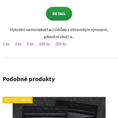
DETAIL
Hybridní samonakvétací odrůda s obrovským výnosem,
pikantní chutí a...
1 ks
3 ks
5 ks
100 ks
250 ks
Podobné produkty
AUTOFLOWER