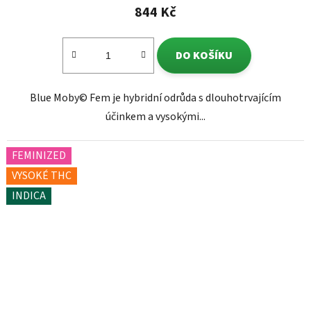
844 Kč
DO KOŠÍKU
Blue Moby© Fem je hybridní odrůda s dlouhotrvajícím
účinkem a vysokými...
FEMINIZED
VYSOKÉ THC
INDICA