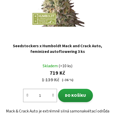
Seedstockers x Humboldt Mack and Crack Auto,
feminized autoflowering 3 ks
Skladem
(>10 ks)
719 Kč
1 139 Kč
(–36 %)
DO KOŠÍKU
Mack & Crack Auto je extrémně silná samonakvétací odrůda