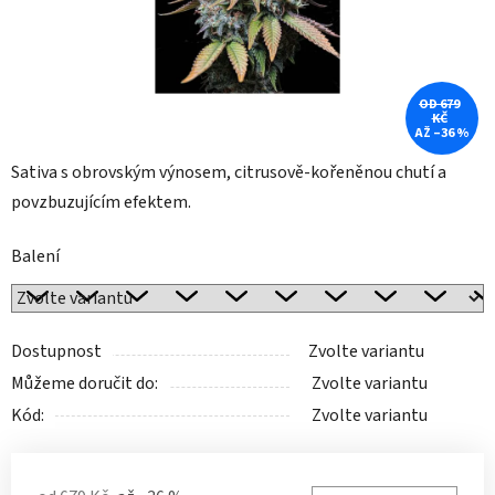
OD 679
KČ
AŽ –36 %
Sativa s obrovským výnosem, citrusově-kořeněnou chutí a
povzbuzujícím efektem.
Balení
Dostupnost
Zvolte variantu
Můžeme doručit do:
Zvolte variantu
Kód:
Zvolte variantu