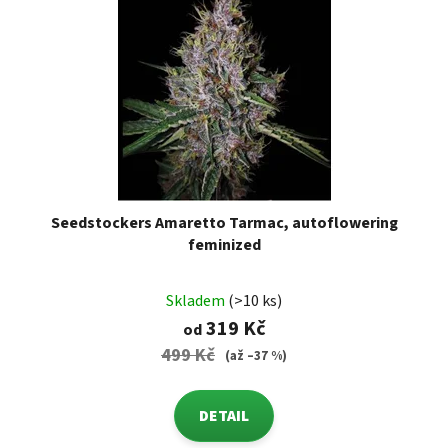
Seedstockers Amaretto Tarmac, autoflowering
feminized
Skladem
(>10 ks)
319 Kč
od
499 Kč
(až –37 %)
DETAIL