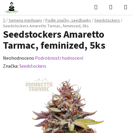
Přejít
Hledat
NÁKUPN
na
KOŠÍK
obsah
Domů
/
Semena marihuany
/
Podle značky, seedbanky
/
Seedstockers
/
Seedstockers Amaretto Tarmac, feminized, 5ks
Seedstockers Amaretto
Tarmac, feminized, 5ks
Průměrné
Neohodnoceno
Podrobnosti hodnocení
hodnocení
Značka:
Seedstockers
produktu
je
0,0
z
5
hvězdiček.