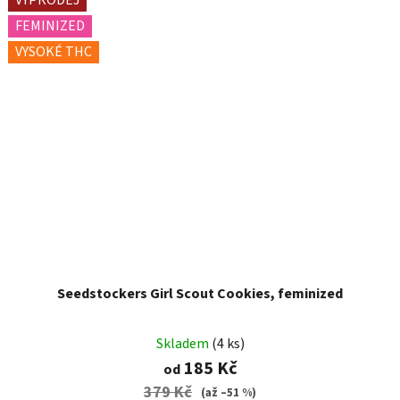
VÝPRODEJ
FEMINIZED
VYSOKÉ THC
Seedstockers Girl Scout Cookies, feminized
Skladem
(4 ks)
185 Kč
od
379 Kč
(až –51 %)