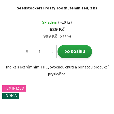
Seedstockers Frosty Tooth, feminized, 3 ks
Skladem
(>10 ks)
629 Kč
999 Kč
(–37 %)
DO KOŠÍKU
Indika s extrémním THC, ovocnou chutí a bohatou produkcí
pryskyřice.
FEMINIZED
INDICA