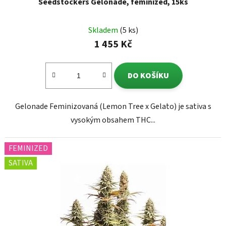
Seedstockers Gelonade, feminized, 15ks
Skladem
(5 ks)
1 455 Kč
DO KOŠÍKU
Gelonade Feminizovaná (Lemon Tree x Gelato) je sativa s
vysokým obsahem THC...
FEMINIZED
SATIVA