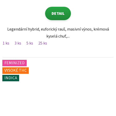
DETAIL
Legendární hybrid, euforický rauš, masivní výnos, krémová
kyselá chuť,...
1 ks
3 ks
5 ks
25 ks
FEMINIZED
VYSOKÉ THC
INDICA