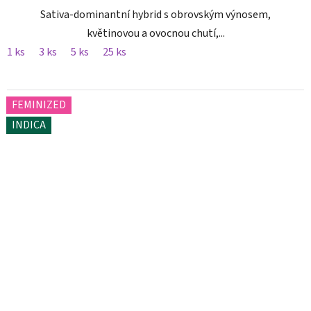
Sativa-dominantní hybrid s obrovským výnosem,
květinovou a ovocnou chutí,...
1 ks
3 ks
5 ks
25 ks
FEMINIZED
INDICA