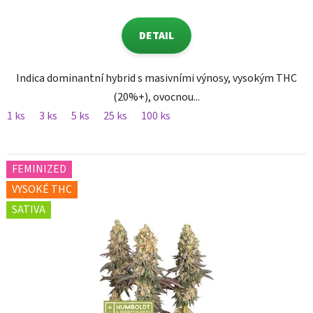
DETAIL
Indica dominantní hybrid s masivními výnosy, vysokým THC
(20%+), ovocnou...
1 ks
3 ks
5 ks
25 ks
100 ks
FEMINIZED
VYSOKÉ THC
SATIVA