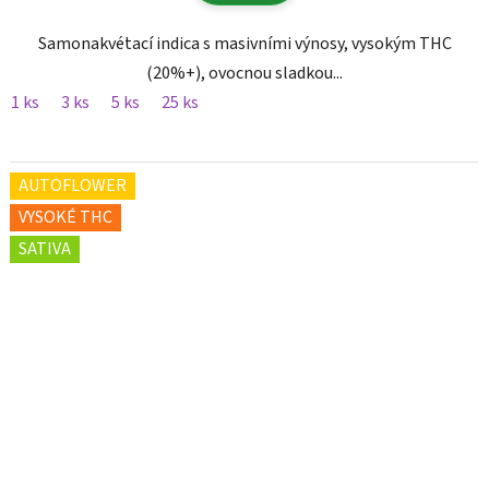
Samonakvétací indica s masivními výnosy, vysokým THC
(20%+), ovocnou sladkou...
1 ks
3 ks
5 ks
25 ks
AUTOFLOWER
VYSOKÉ THC
SATIVA