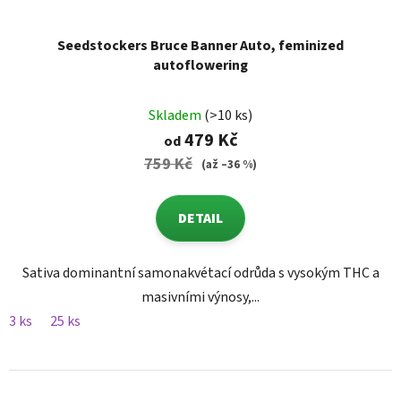
Seedstockers Bruce Banner Auto, feminized
autoflowering
Skladem
(>10 ks)
479 Kč
od
759 Kč
(až –36 %)
DETAIL
Sativa dominantní samonakvétací odrůda s vysokým THC a
masivními výnosy,...
3 ks
25 ks