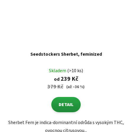
Seedstockers Sherbet, feminized
Skladem
(>10 ks)
239 Kč
od
379 Kč
(až –36 %)
DETAIL
Sherbet Fem je indica-dominantní odrůda s vysokým THC,
ovocnou citrusovou...