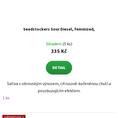
Seedstockers Sour Diesel, feminized,
Skladem
(5 ks)
335 Kč
DETAIL
Sativa s obrovským výnosem, citrusově-kořeněnou chutí a
povzbuzujícím efektem.
1 ks