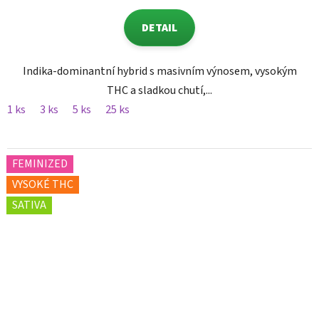
DETAIL
Indika-dominantní hybrid s masivním výnosem, vysokým
THC a sladkou chutí,...
1 ks
3 ks
5 ks
25 ks
FEMINIZED
VYSOKÉ THC
SATIVA