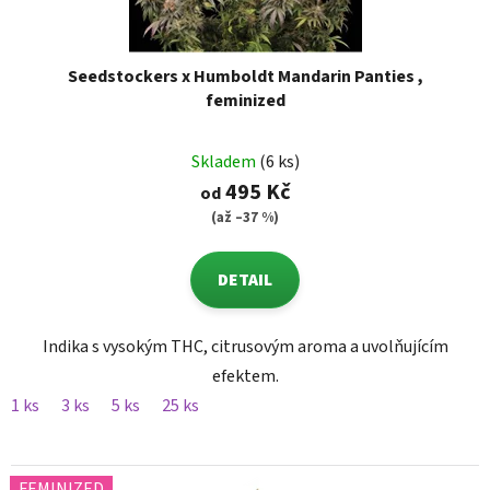
Seedstockers x Humboldt Mandarin Panties ,
feminized
Skladem
(6 ks)
495 Kč
od
(až –37 %)
DETAIL
Indika s vysokým THC, citrusovým aroma a uvolňujícím
efektem.
1 ks
3 ks
5 ks
25 ks
FEMINIZED