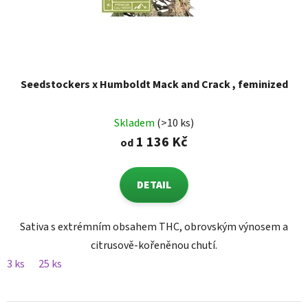
Seedstockers x Humboldt Mack and Crack , feminized
Skladem
(>10 ks)
1 136 Kč
od
DETAIL
Sativa s extrémním obsahem THC, obrovským výnosem a
citrusově-kořeněnou chutí.
3 ks
25 ks