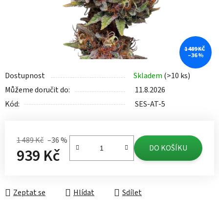
1 489 KČ
–36 %
Dostupnost
Skladem
(>10 ks)
Můžeme doručit do:
11.8.2026
Kód:
SES-AT-5
1 489 Kč
–36 %
DO KOŠÍKU
939 Kč
Měrná cena:
Zeptat se
Hlídat
Sdílet