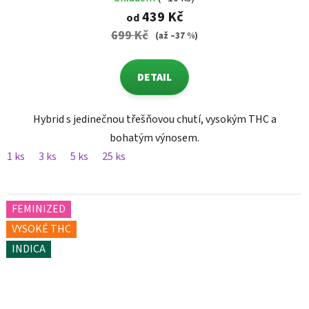
439 Kč
od
699 Kč
(až –37 %)
DETAIL
Hybrid s jedinečnou třešňovou chutí, vysokým THC a
bohatým výnosem.
1 ks
3 ks
5 ks
25 ks
FEMINIZED
VYSOKÉ THC
INDICA