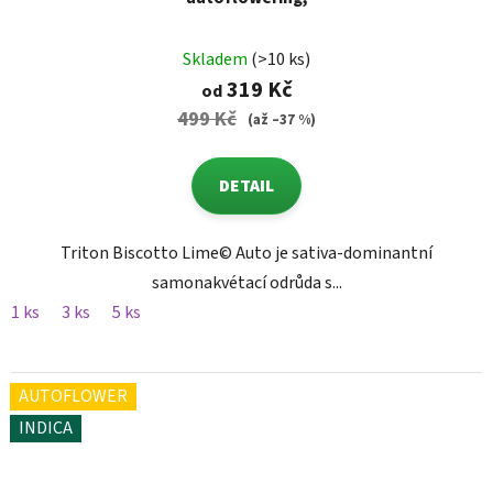
Skladem
(>10 ks)
319 Kč
od
499 Kč
(až –37 %)
DETAIL
Triton Biscotto Lime© Auto je sativa-dominantní
samonakvétací odrůda s...
1 ks
3 ks
5 ks
AUTOFLOWER
INDICA