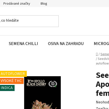
Prodávané značky
Blog
SEMENA CHILLI
OSIVA NA ZAHRADU
MICROG
Domů
/
Seme
/
Seedsto
autoflow
See
AUTOFLOWER
VYSOKÉ THC
Apo
INDICA
fem
Průměr
Neohod
hodnoc
Značka