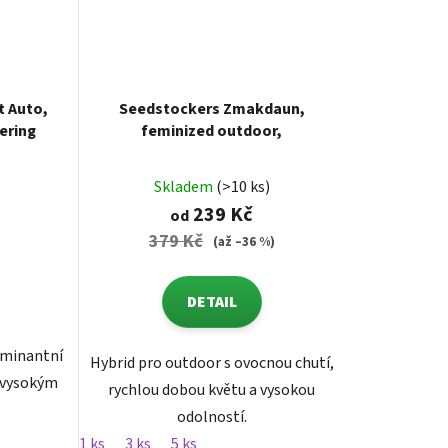
t Auto,
Seedstockers Zmakdaun,
ering
feminized outdoor,
Skladem
(>10 ks)
239 Kč
od
379 Kč
(až –36 %)
DETAIL
ominantní
Hybrid pro outdoor s ovocnou chutí,
 vysokým
rychlou dobou květu a vysokou
odolností.
1 ks
3 ks
5 ks