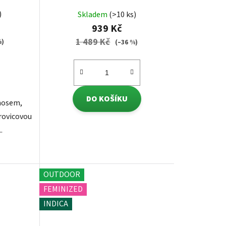
)
Skladem
(>10 ks)
939 Kč
1 489 Kč
%)
(–36 %)
DO KOŠÍKU
ýnosem,
rovicovou
.
OUTDOOR
FEMINIZED
INDICA