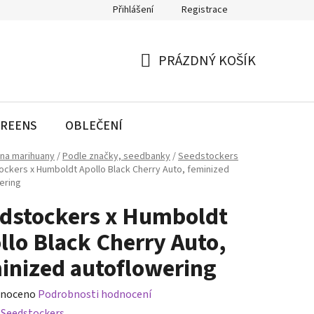
Přihlášení
Registrace
PRÁZDNÝ KOŠÍK
NÁKUPNÍ
KOŠÍK
REENS
OBLEČENÍ
na marihuany
/
Podle značky, seedbanky
/
Seedstockers
ckers x Humboldt Apollo Black Cherry Auto, feminized
ering
dstockers x Humboldt
llo Black Cherry Auto,
inized autoflowering
né
noceno
Podrobnosti hodnocení
ení
:
Seedstockers