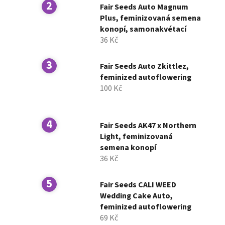
n
Fair Seeds Auto Magnum
í
Plus, feminizovaná semena
konopí, samonakvétací
p
36 Kč
a
n
Fair Seeds Auto Zkittlez,
e
feminized autoflowering
l
100 Kč
Fair Seeds AK47 x Northern
Light, feminizovaná
semena konopí
36 Kč
Fair Seeds CALI WEED
Wedding Cake Auto,
feminized autoflowering
69 Kč