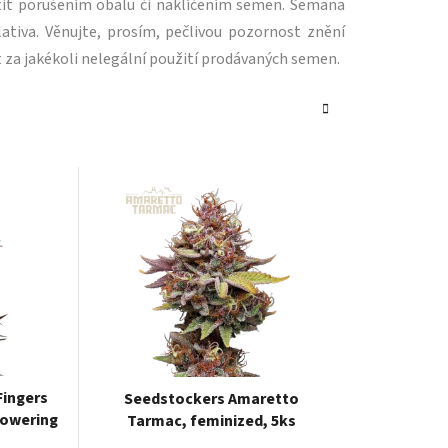
tit porušením obalu či naklíčením semen. Semana
ativa. Věnujte, prosím, pečlivou pozornost znění
 za jakékoli nelegální použití prodávaných semen.
Fingers
Seedstockers Amaretto
lowering
Tarmac, feminized, 5ks