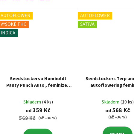
AUTOFLOWER
AUTOFLOWER
VYSOKÉ THC
SATIVA
INDICA
Seedstockers x Humboldt
Seedstockers Terp and
Panty Punch Auto , feminized
autoflowering femi
autoflowering
Skladem
(4 ks)
Skladem
(10 ks)
359 Kč
568 Kč
od
od
(až –36 %)
569 Kč
(až –36 %)