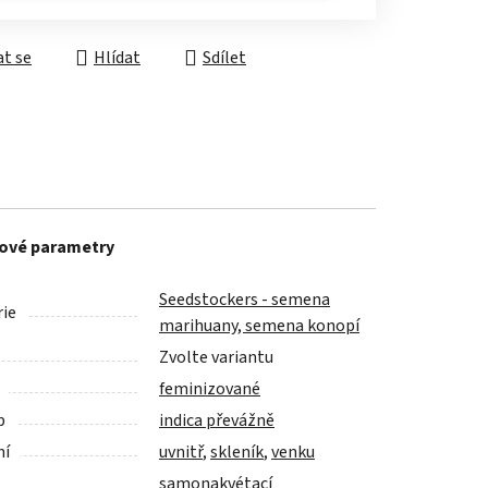
t se
Hlídat
Sdílet
ové parametry
Seedstockers - semena
ie
marihuany, semena konopí
Zvolte variantu
feminizované
p
indica převážně
ní
uvnitř
,
skleník
,
venku
samonakvétací