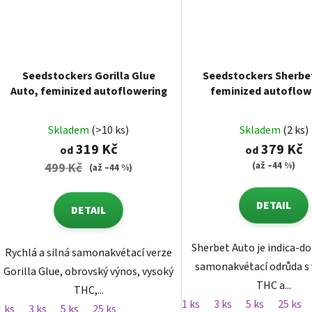
Seedstockers Gorilla Glue
Seedstockers Sherbe
Auto, feminized autoflowering
feminized autoflow
Skladem
(>10 ks)
Skladem
(2 ks)
319 Kč
379 Kč
od
od
(až –44 %)
499 Kč
(až –44 %)
DETAIL
DETAIL
Sherbet Auto je indica-d
Rychlá a silná samonakvétací verze
samonakvétací odrůda s
Gorilla Glue, obrovský výnos, vysoký
THC a...
THC,...
1 ks
3 ks
5 ks
25 ks
1 ks
3 ks
5 ks
25 ks