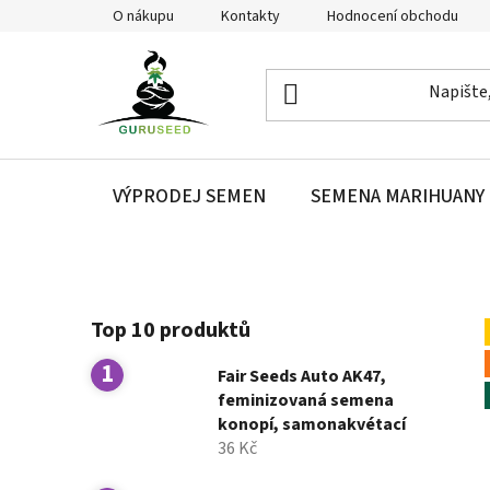
Přejít
O nákupu
Kontakty
Hodnocení obchodu
na
obsah
VÝPRODEJ SEMEN
SEMENA MARIHUANY
P
Top 10 produktů
o
s
Fair Seeds Auto AK47,
t
feminizovaná semena
r
konopí, samonakvétací
a
36 Kč
n