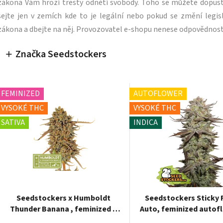
zákona Vám hrozí tresty odnětí svobody. Toho se můžete dopus
sejte jen v zemích kde to je legální nebo pokud se změní legisl
zákona a dbejte na něj. Provozovatel e-shopu nenese odpovědnost
Značka Seedstockers
FEMINIZED
AUTOFLOWER
VYSOKÉ THC
VYSOKÉ THC
SATIVA
INDICA
Seedstockers x Humboldt
Seedstockers Sticky 
Thunder Banana , feminized 3
Auto, feminized autof
ks