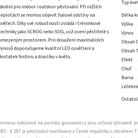
Typ kve
ideální pro indoor i outdoor pěstování. Při nižších
teplotách se mohou objevit fialové odstíny na
Délka k
květech. Díky své robustnosti zvládá i tréninkové
Výška
techniky jako SCROG nebo SOG, což ocení pěstitelé s
Výnos
omezeným prostorem. Pro dosažení maximálních
Obsah 
výnosů doporučujeme kvalitní LED osvětlení a
Obsah 
dostatek fosforu a draslíku v květu.
Efekt
Chuť
Barva
Léčebn
Ostatní
Semena nabízená na portálu guruseed.cz jsou určená výhradně pro
283 - § 287 je pěstování marihuany v České republiky s obsahe