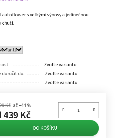
tu
í autoflower s velkými výnosy a jedinečnou
 chutí.
ek.
nost
Zvolte variantu
doručit do:
Zvolte variantu
Zvolte variantu
99 Kč
až –44 %
d
439 Kč
á cena:
DO KOŠÍKU