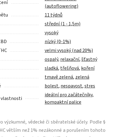
tení
(autoflowering)
větu
11 týdnů
střední (1 - 1,5m)
vysoký
CBD
nízký (0-1%)
THC
velmi vysoký (nad 20%)
ospalý
,
relaxační
,
šťastný
sladká
,
třešňová
,
koření
tmavě zelená
,
zelená
é
bolest
,
nespavost
,
stres
ideální pro začátečníky
,
 vlastnosti
kompaktní palice
 výzkumné, vědecké či sběratelské účely. Podle §
m THC větším než 1% nezákonné a porušením tohoto