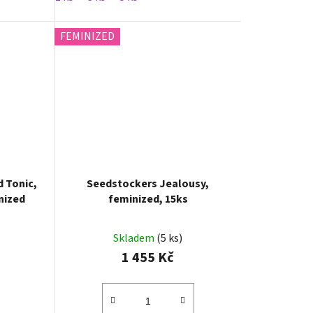
FEMINIZED
 Tonic,
Seedstockers Jealousy,
nized
feminized, 15ks
Skladem
(5 ks)
1 455 Kč