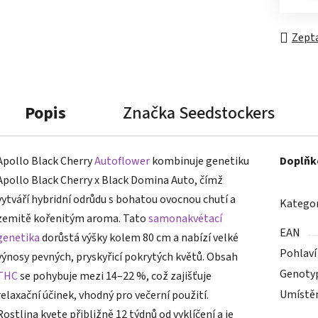
Zepta
Popis
Značka
Seedstockers
Apollo Black Cherry
Autoflower
kombinuje genetiku
Doplňk
Apollo Black Cherry x Black Domina Auto, čímž
vytváří hybridní odrůdu s bohatou ovocnou chutí a
Kategor
zemitě kořenitým aroma. Tato
samonakvétací
EAN
genetika
dorůstá výšky kolem 80 cm a nabízí velké
Pohlaví
výnosy pevných, pryskyřicí pokrytých květů. Obsah
Genoty
THC
se pohybuje mezi 14–22 %, což zajišťuje
Umístě
relaxační účinek, vhodný pro večerní použití.
Rostlina kvete přibližně 12 týdnů od vyklíčení a je