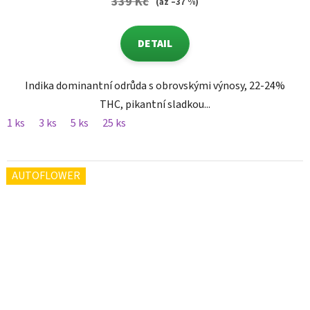
339 Kč
(až –37 %)
DETAIL
Indika dominantní odrůda s obrovskými výnosy, 22-24%
THC, pikantní sladkou...
1 ks
3 ks
5 ks
25 ks
AUTOFLOWER