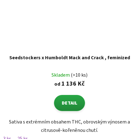
Seedstockers x Humboldt Mack and Crack , feminized
Skladem
(>10 ks)
1 136 Kč
od
DETAIL
Sativa s extrémním obsahem THC, obrovským výnosem a
citrusově-kořeněnou chutí.
3 ks
25 ks