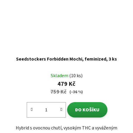
Seedstockers Forbidden Mochi, feminized, 3 ks
Skladem
(10 ks)
479 Kč
759 Kč
(–36 %)
DO KOŠÍKU
Hybrid s ovocnou chutí, vysokým THC a vyváženým