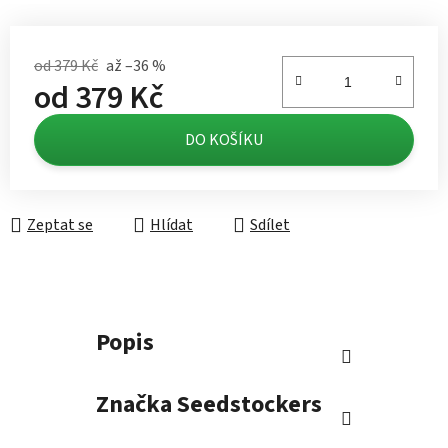
od 379 Kč
až –36 %
od
379 Kč
Měrná cena:
DO KOŠÍKU
Zeptat se
Hlídat
Sdílet
Popis
Značka
Seedstockers