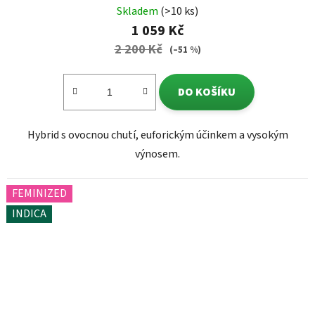
Skladem
(>10 ks)
1 059 Kč
2 200 Kč
(–51 %)
DO KOŠÍKU
Hybrid s ovocnou chutí, euforickým účinkem a vysokým
výnosem.
FEMINIZED
INDICA