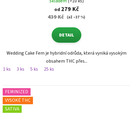
Skladem
(>10 ks)
279 Kč
od
439 Kč
(až –37 %)
DETAIL
Wedding Cake Fem je hybridní odrůda, která vyniká vysokým
obsahem THC přes...
1 ks
3 ks
5 ks
25 ks
FEMINIZED
VYSOKÉ THC
SATIVA