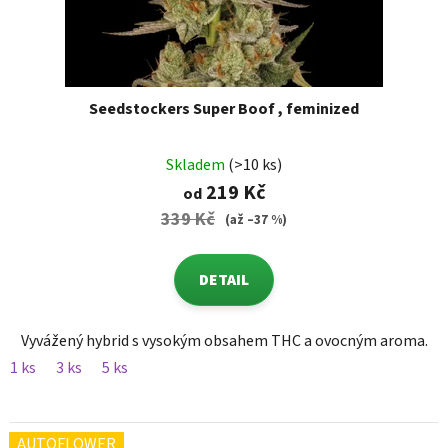
Seedstockers Super Boof , feminized
Skladem
(>10 ks)
219 Kč
od
339 Kč
(až –37 %)
DETAIL
Vyvážený hybrid s vysokým obsahem THC a ovocným aroma.
1 ks
3 ks
5 ks
AUTOFLOWER