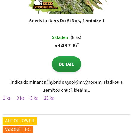
Seedstockers Do Si Dos, feminized
Skladem
(8 ks)
437 Kč
od
DETAIL
Indica dominantní hybrid s vysokým výnosem, sladkou a
zemitou chutí, ideální...
1 ks
3 ks
5 ks
25 ks
AUTOFLOWER
VYSOKÉ THC