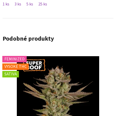
1 ks
3 ks
5 ks
25 ks
Podobné produkty
FEMINIZED
VYSOKÉ THC
SATIVA