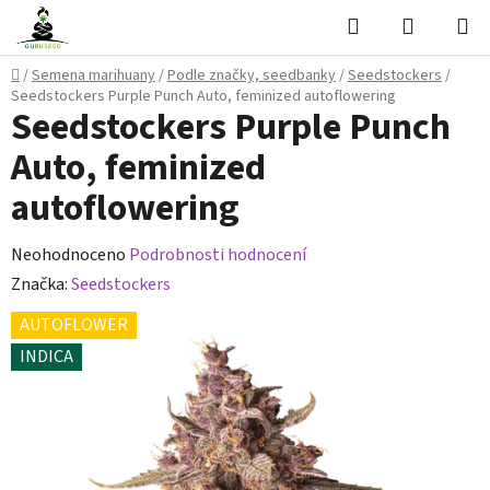
Přejít
Hledat
NÁKUPN
na
KOŠÍK
obsah
Domů
/
Semena marihuany
/
Podle značky, seedbanky
/
Seedstockers
/
Seedstockers Purple Punch Auto, feminized autoflowering
Seedstockers Purple Punch
Auto, feminized
autoflowering
Průměrné
Neohodnoceno
Podrobnosti hodnocení
hodnocení
Značka:
Seedstockers
produktu
AUTOFLOWER
je
INDICA
0,0
z
5
hvězdiček.