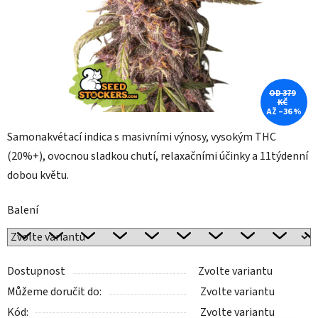
OD 379
KČ
AŽ –36 %
Samonakvétací indica s masivními výnosy, vysokým THC
(20%+), ovocnou sladkou chutí, relaxačními účinky a 11týdenní
dobou květu.
Balení
Dostupnost
Zvolte variantu
Můžeme doručit do:
Zvolte variantu
Kód:
Zvolte variantu