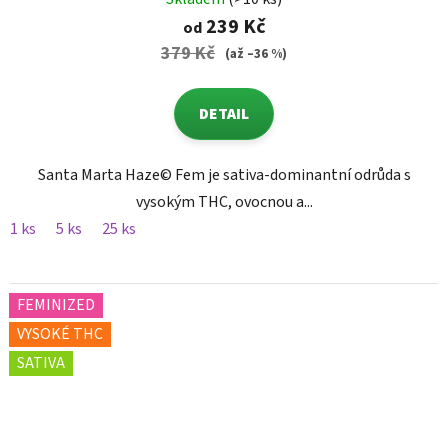
239 Kč
od
379 Kč
(až –36 %)
DETAIL
Santa Marta Haze© Fem je sativa-dominantní odrůda s
vysokým THC, ovocnou a...
1 ks
5 ks
25 ks
FEMINIZED
VYSOKÉ THC
SATIVA