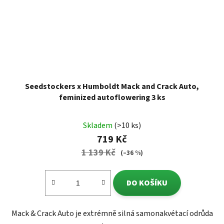
Seedstockers x Humboldt Mack and Crack Auto,
feminized autoflowering 3 ks
Skladem
(>10 ks)
719 Kč
1 139 Kč
(–36 %)
DO KOŠÍKU
Mack & Crack Auto je extrémně silná samonakvétací odrůda