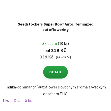
Seedstockers Super Boof Auto, feminized
autoflowering
Skladem
(10 ks)
219 Kč
od
339 Kč
(až –37 %)
DETAIL
Indika-dominantní autoflower s ovocným aroma a vysokým
obsahem THC.
1 ks
3 ks
5 ks