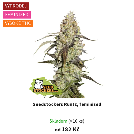
VÝPRODEJ
FEMINIZED
VYSOKÉ THC
Seedstockers Runtz, feminized
Skladem
(>10 ks)
182 Kč
od