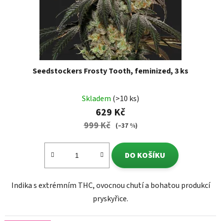
Seedstockers Frosty Tooth, feminized, 3 ks
Skladem
(>10 ks)
629 Kč
999 Kč
(–37 %)
DO KOŠÍKU
Indika s extrémním THC, ovocnou chutí a bohatou produkcí
pryskyřice.