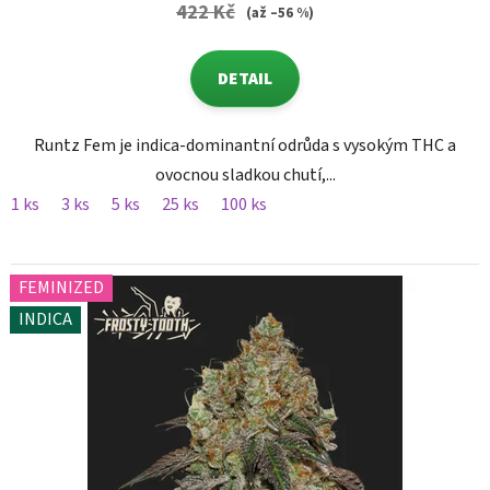
422 Kč
(až –56 %)
DETAIL
Runtz Fem je indica-dominantní odrůda s vysokým THC a
ovocnou sladkou chutí,...
1 ks
3 ks
5 ks
25 ks
100 ks
FEMINIZED
INDICA