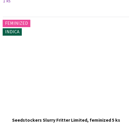
1 ks
FEMINIZED
INDICA
Seedstockers Slurry Fritter Limited, feminized 5 ks