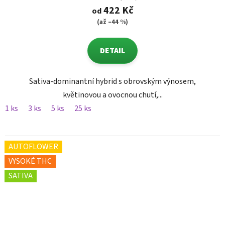
422 Kč
od
(až –44 %)
DETAIL
Sativa-dominantní hybrid s obrovským výnosem,
květinovou a ovocnou chutí,...
1 ks
3 ks
5 ks
25 ks
AUTOFLOWER
VYSOKÉ THC
SATIVA