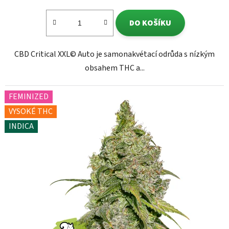
DO KOŠÍKU
CBD Critical XXL© Auto je samonakvétací odrůda s nízkým
obsahem THC a...
FEMINIZED
VYSOKÉ THC
INDICA