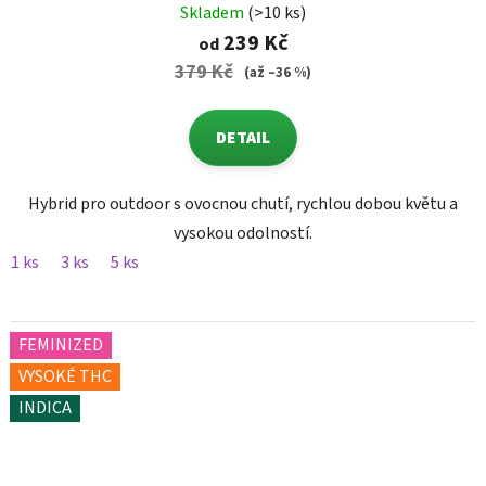
Skladem
(>10 ks)
239 Kč
od
379 Kč
(až –36 %)
DETAIL
Hybrid pro outdoor s ovocnou chutí, rychlou dobou květu a
vysokou odolností.
1 ks
3 ks
5 ks
FEMINIZED
VYSOKÉ THC
INDICA