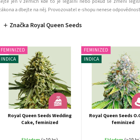
sejte jen v zemích kde to je legální nebo pokud se změní legisl
zákona a dbejte na něj. Provozovatel e-shopu nenese odpovědnost
Značka Royal Queen Seeds
FEMINIZED
FEMINIZED
INDICA
INDICA
Royal Queen Seeds Wedding
Royal Queen Seeds O.G
Cake, feminized
feminized