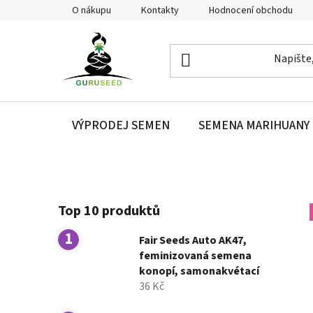
Přejít
O nákupu
Kontakty
Hodnocení obchodu
na
obsah
VÝPRODEJ SEMEN
SEMENA MARIHUANY
P
Top 10 produktů
o
s
Fair Seeds Auto AK47,
t
feminizovaná semena
r
konopí, samonakvétací
a
36 Kč
n