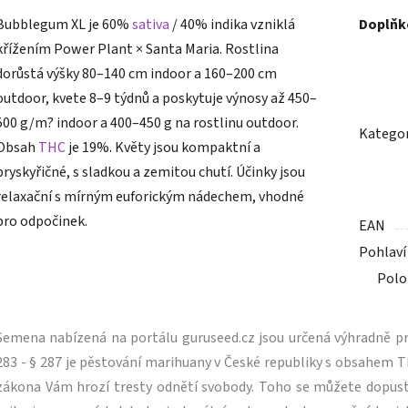
Bubblegum XL je 60%
sativa
/ 40% indika vzniklá
Doplňk
křížením Power Plant × Santa Maria. Rostlina
dorůstá výšky 80–140 cm indoor a 160–200 cm
outdoor, kvete 8–9 týdnů a poskytuje výnosy až 450–
500 g/m? indoor a 400–450 g na rostlinu outdoor.
Kategor
Obsah
THC
je 19%. Květy jsou kompaktní a
pryskyřičné, s sladkou a zemitou chutí. Účinky jsou
relaxační s mírným euforickým nádechem, vhodné
pro odpočinek.
EAN
Pohlaví
Polo
Semena nabízená na portálu guruseed.cz jsou určená výhradně pro
283 - § 287 je pěstování marihuany v České republiky s obsahe
zákona Vám hrozí tresty odnětí svobody. Toho se můžete dopus