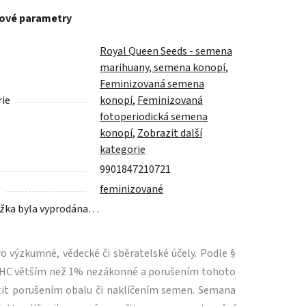
ové parametry
Royal Queen Seeds - semena
marihuany, semena konopí
,
Feminizovaná semena
ie
konopí
,
Feminizovaná
fotoperiodická semena
konopí
,
Zobrazit další
kategorie
9901847210721
feminizované
žka byla vyprodána…
 výzkumné, vědecké či sběratelské účely. Podle §
m THC větším než 1% nezákonné a porušením tohoto
tit porušením obalu či naklíčením semen. Semana