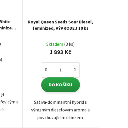
White
Royal Queen Seeds Sour Diesel,
minized
feminized, VÝPRODEJ 10 ks
)
Skladem
(3 ks)
1 893 Kč
%)
DO KOŠÍKU
 je
řevitým a
Sativa-dominantní hybrid s
ě...
výrazným dieselovým aroma a
povzbuzujícím účinkem.