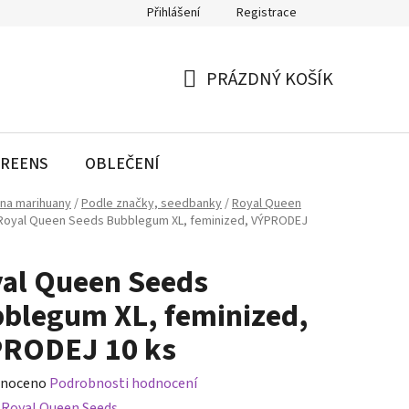
Přihlášení
Registrace
PRÁZDNÝ KOŠÍK
NÁKUPNÍ
KOŠÍK
REENS
OBLEČENÍ
na marihuany
/
Podle značky, seedbanky
/
Royal Queen
Royal Queen Seeds Bubblegum XL, feminized, VÝPRODEJ
al Queen Seeds
blegum XL, feminized,
RODEJ 10 ks
né
noceno
Podrobnosti hodnocení
ení
:
Royal Queen Seeds