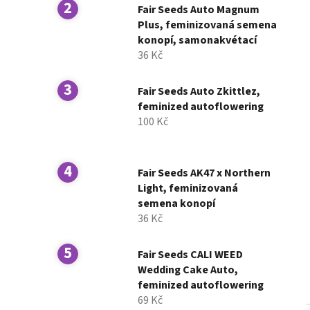
n
Fair Seeds Auto Magnum
í
Plus, feminizovaná semena
konopí, samonakvétací
p
36 Kč
a
n
Fair Seeds Auto Zkittlez,
e
feminized autoflowering
l
100 Kč
Fair Seeds AK47 x Northern
Light, feminizovaná
semena konopí
36 Kč
Fair Seeds CALI WEED
Wedding Cake Auto,
feminized autoflowering
69 Kč