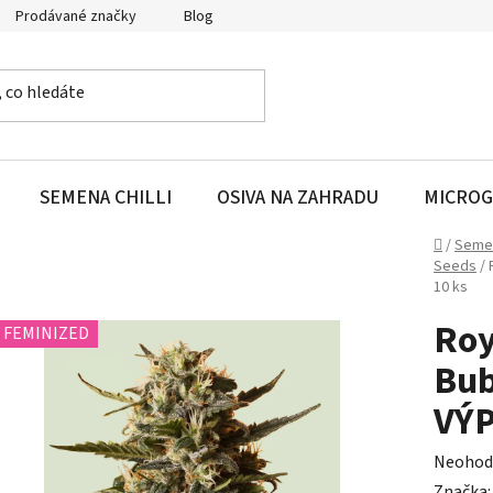
Prodávané značky
Blog
SEMENA CHILLI
OSIVA NA ZAHRADU
MICROG
Domů
/
Seme
Seeds
/
10 ks
Roy
FEMINIZED
Bub
VÝP
Průměr
Neohod
hodnoc
Značka