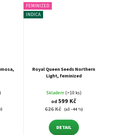
FEMINIZED
INDICA
imosa,
Royal Queen Seeds Northern
Light, feminized
)
Skladem
(>10 ks)
599 Kč
od
626 Kč
%)
(až –44 %)
DETAIL