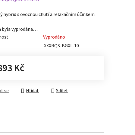
tu
ý hybrid s ovocnou chutí a relaxačním účinkem.
a byla vyprodána…
nost
Vyprodáno
XXXRQS-BGXL-10
ek.
893 Kč
á cena:
t se
Hlídat
Sdílet