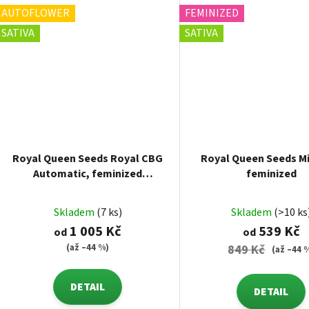
AUTOFLOWER
FEMINIZED
SATIVA
SATIVA
Royal Queen Seeds Royal CBG
Royal Queen Seeds M
Automatic, feminized
feminized
autoflowering
Skladem
(7 ks)
Skladem
(>10 ks
1 005 Kč
539 Kč
od
od
(až –44 %)
849 Kč
(až –44 
DETAIL
DETAIL