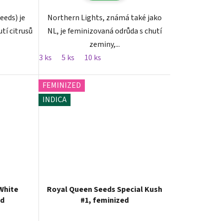
eeds) je
Northern Lights, známá také jako
tí citrusů
NL, je feminizovaná odrůda s chutí
zeminy,...
3 ks
5 ks
10 ks
FEMINIZED
INDICA
White
Royal Queen Seeds Special Kush
ed
#1, feminized