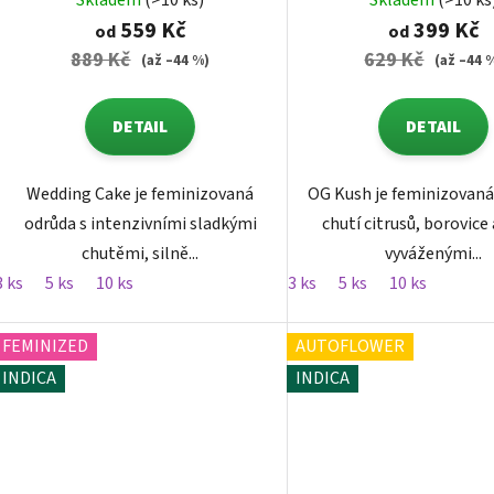
Skladem
(>10 ks)
Skladem
(>10 ks
559 Kč
399 Kč
od
od
889 Kč
629 Kč
(až –44 %)
(až –44 
DETAIL
DETAIL
Wedding Cake je feminizovaná
OG Kush je feminizovaná
odrůda s intenzivními sladkými
chutí citrusů, borovice 
chutěmi, silně...
vyváženými...
3 ks
5 ks
10 ks
3 ks
5 ks
10 ks
FEMINIZED
AUTOFLOWER
INDICA
INDICA