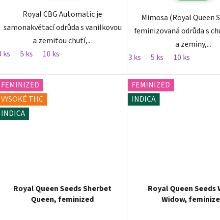
Royal CBG Automatic je
Mimosa (Royal Queen S
samonakvétací odrůda s vanilkovou
feminizovaná odrůda s chu
a zemitou chutí,...
a zeminy,...
3 ks
5 ks
10 ks
3 ks
5 ks
10 ks
FEMINIZED
FEMINIZED
VYSOKÉ THC
INDICA
INDICA
Royal Queen Seeds Sherbet
Royal Queen Seeds 
Queen, feminized
Widow, feminiz