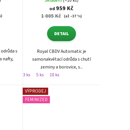
)
Skladem
(>10 ks)
959 Kč
od
1 005 Kč
%)
(až –37 %)
DETAIL
 odrůda s
Royal CBDV Automatic je
a nafty,
samonakvétací odrůda s chutí
zeminy a borovice, s...
3 ks
5 ks
10 ks
VÝPRODEJ
FEMINIZED