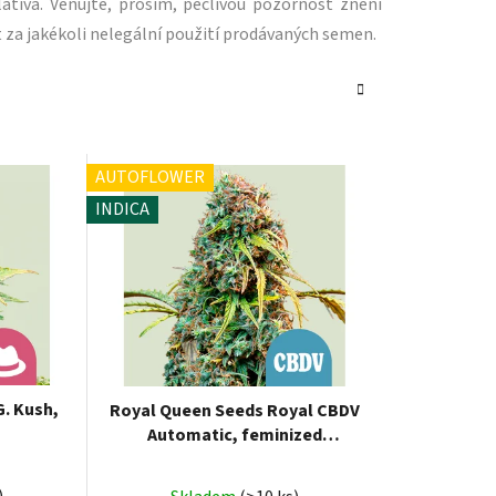
ativa. Věnujte, prosím, pečlivou pozornost znění
 za jakékoli nelegální použití prodávaných semen.
AUTOFLOWER
INDICA
. Kush,
Royal Queen Seeds Royal CBDV
Automatic, feminized
autoflowering