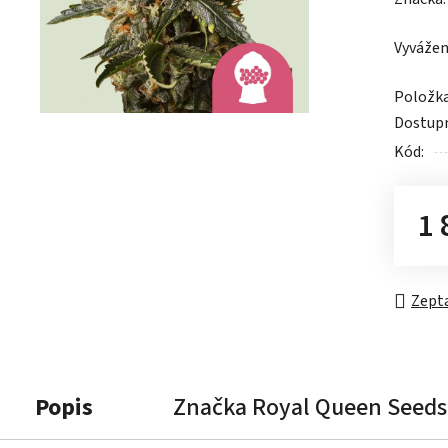
produk
Vyvážen
je
0,0
Položk
z
Dostup
5
Kód:
hvězdič
1 
Měrn
Zepta
Popis
Značka
Royal Queen Seeds