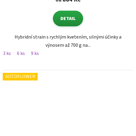
od
DETAIL
Hybridní strain s rychlým kvetením, silnými účinky a
výnosem až 700 g na...
3 ks
6 ks
9 ks
AUTOFLOWER