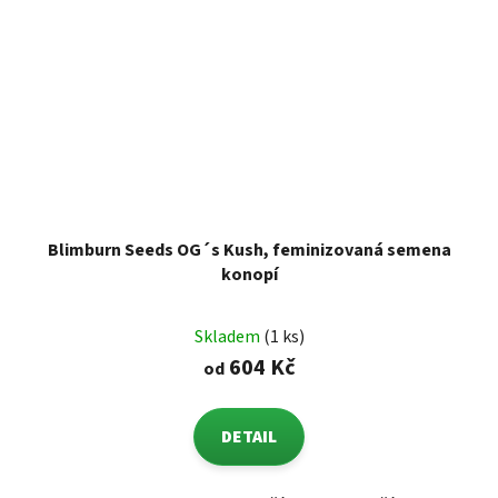
Blimburn Seeds OG´s Kush, feminizovaná semena
konopí
Skladem
(1 ks)
604 Kč
od
DETAIL