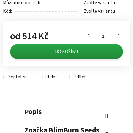
Můžeme doručit do:
Zvolte variantu
Kód:
Zvolte variantu
od
514 Kč
Měrná cena:
DO KOŠÍKU
Zeptat se
Hlídat
Sdílet
Popis
Značka
BlimBurn Seeds