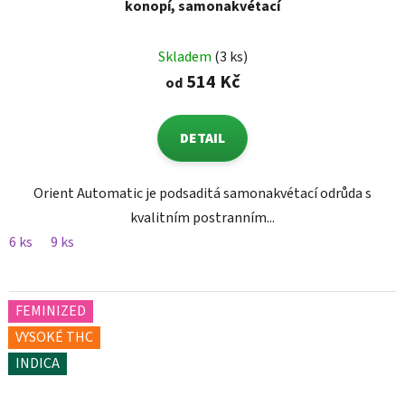
konopí, samonakvétací
Skladem
(3 ks)
514 Kč
od
DETAIL
Orient Automatic je podsaditá samonakvétací odrůda s
kvalitním postranním...
6 ks
9 ks
FEMINIZED
VYSOKÉ THC
INDICA