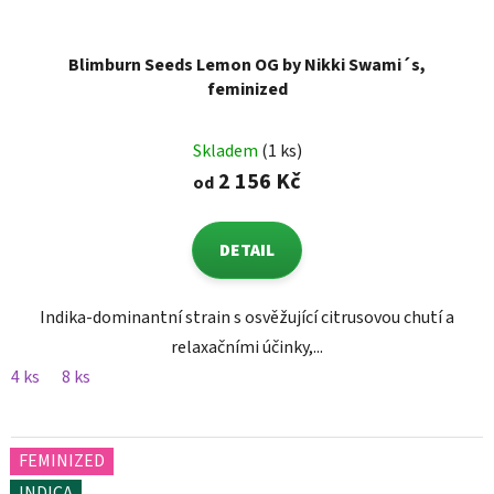
Blimburn Seeds Lemon OG by Nikki Swami´s,
feminized
Skladem
(1 ks)
2 156 Kč
od
DETAIL
Indika-dominantní strain s osvěžující citrusovou chutí a
relaxačními účinky,...
4 ks
8 ks
FEMINIZED
INDICA