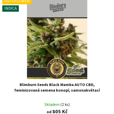
AUTOFLOWER
INDICA
Blimburn Seeds Black Mamba AUTO CBD,
feminizovaná semena konopí, samonakvétací
Skladem
(2 ks)
805 Kč
od