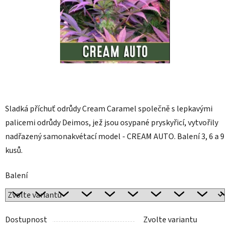
Sladká příchuť odrůdy Cream Caramel společně s lepkavými
palicemi odrůdy Deimos, jež jsou osypané pryskyřicí, vytvořily
nadřazený samonakvétací model - CREAM AUTO. Balení 3, 6 a 9
kusů.
Balení
Dostupnost
Zvolte variantu