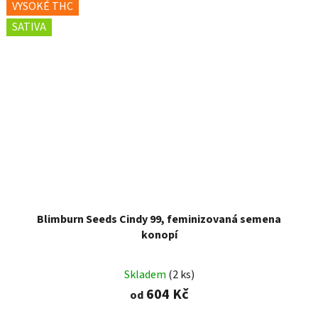
VYSOKÉ THC
SATIVA
Blimburn Seeds Cindy 99, feminizovaná semena
konopí
Skladem
(2 ks)
604 Kč
od