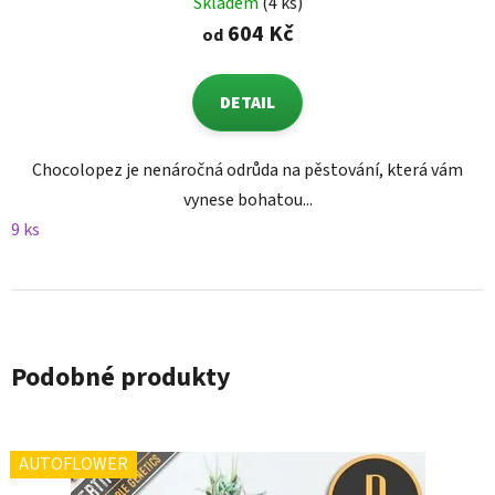
Skladem
(4 ks)
604 Kč
od
DETAIL
Chocolopez je nenáročná odrůda na pěstování, která vám
vynese bohatou...
9 ks
Podobné produkty
AUTOFLOWER