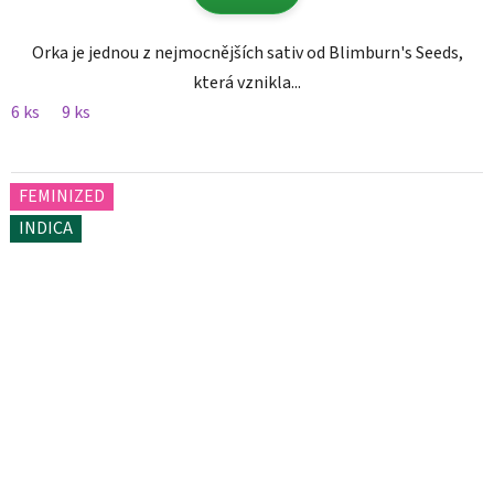
Orka je jednou z nejmocnějších sativ od Blimburn's Seeds,
která vznikla...
6 ks
9 ks
FEMINIZED
INDICA