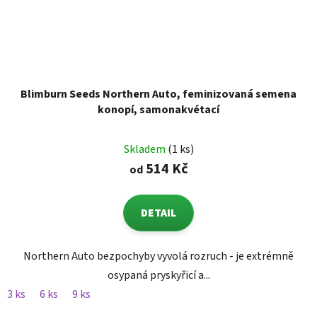
Blimburn Seeds Northern Auto, feminizovaná semena
konopí, samonakvétací
Skladem
(1 ks)
514 Kč
od
DETAIL
Northern Auto bezpochyby vyvolá rozruch - je extrémně
osypaná pryskyřicí a...
3 ks
6 ks
9 ks