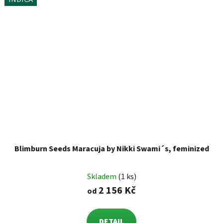
Blimburn Seeds Maracuja by Nikki Swami´s, feminized
Skladem
(1 ks)
2 156 Kč
od
DETAIL