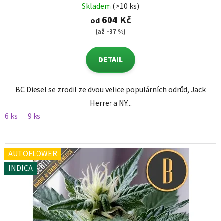
Skladem
(>10 ks)
604 Kč
od
(až –37 %)
DETAIL
BC Diesel se zrodil ze dvou velice populárních odrůd, Jack
Herrer a NY...
6 ks
9 ks
AUTOFLOWER
INDICA