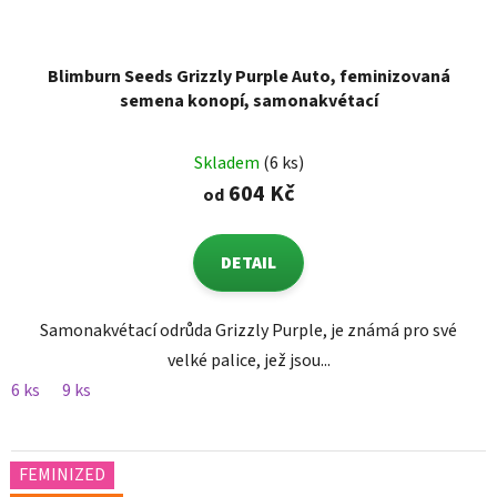
Blimburn Seeds Grizzly Purple Auto, feminizovaná
semena konopí, samonakvétací
Skladem
(6 ks)
604 Kč
od
DETAIL
Samonakvétací odrůda Grizzly Purple, je známá pro své
velké palice, jež jsou...
6 ks
9 ks
FEMINIZED