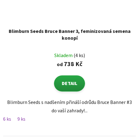
Blimburn Seeds Bruce Banner 3, feminizovaná semena
konopí
Skladem
(4 ks)
738 Kč
od
DETAIL
Blimburn Seeds s nadšením přináší odrůdu Bruce Banner #3
do vaší zahrady!...
6 ks
9 ks