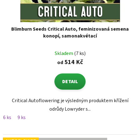
Blimburn Seeds Critical Auto, feminizovaná semena
konopí, samonakvétací
Skladem
(7 ks)
514 Kč
od
DETAIL
Critical Autoflowering je výsledným produktem křížení
odrůdy Lowryder s...
6 ks
9 ks