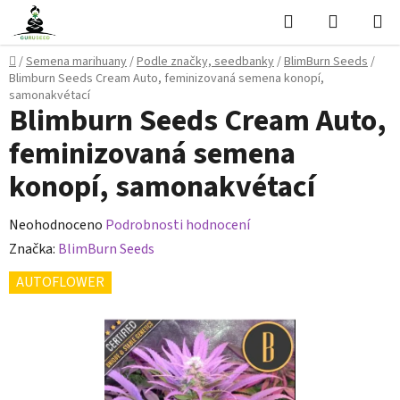
Přejít
Hledat
NÁKUPN
na
KOŠÍK
obsah
Domů
/
Semena marihuany
/
Podle značky, seedbanky
/
BlimBurn Seeds
/
Blimburn Seeds Cream Auto, feminizovaná semena konopí,
samonakvétací
Blimburn Seeds Cream Auto,
feminizovaná semena
konopí, samonakvétací
Průměrné
Neohodnoceno
Podrobnosti hodnocení
hodnocení
Značka:
BlimBurn Seeds
produktu
AUTOFLOWER
je
0,0
z
5
hvězdiček.