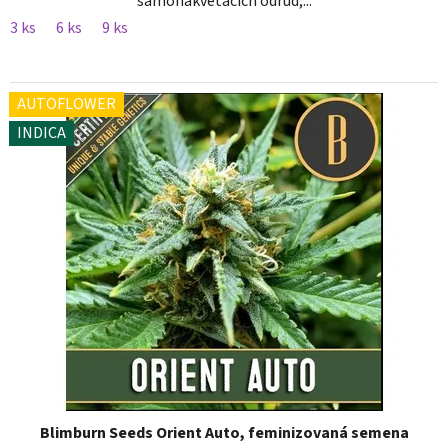
samonakvétacích odrůd,...
3 ks
6 ks
9 ks
AUTOFLOWER
INDICA
Blimburn Seeds Orient Auto, feminizovaná semena