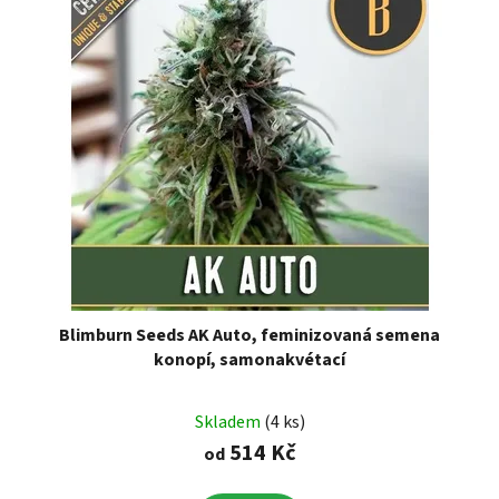
Blimburn Seeds AK Auto, feminizovaná semena
konopí, samonakvétací
Skladem
(4 ks)
514 Kč
od