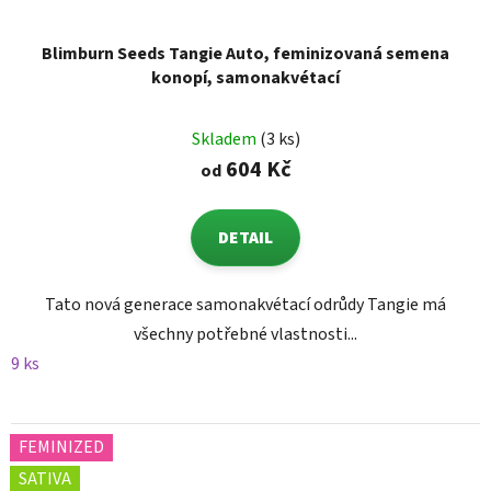
Blimburn Seeds Tangie Auto, feminizovaná semena
konopí, samonakvétací
Skladem
(3 ks)
604 Kč
od
DETAIL
Tato nová generace samonakvétací odrůdy Tangie má
všechny potřebné vlastnosti...
9 ks
FEMINIZED
SATIVA