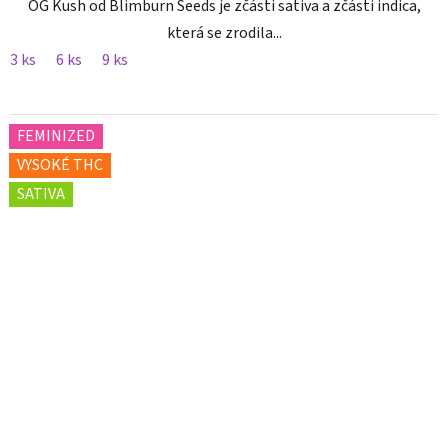
OG Kush od Blimburn Seeds je zčásti sativa a zčásti indica,
která se zrodila...
3 ks
6 ks
9 ks
FEMINIZED
VYSOKÉ THC
SATIVA