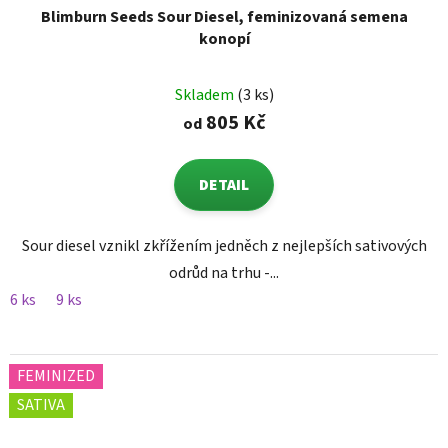
Blimburn Seeds Sour Diesel, feminizovaná semena
konopí
Skladem
(3 ks)
805 Kč
od
DETAIL
Sour diesel vznikl zkřížením jedněch z nejlepších sativových
odrůd na trhu -...
6 ks
9 ks
FEMINIZED
SATIVA