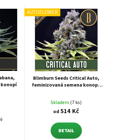
AUTOFLOWER
abana,
Blimburn Seeds Critical Auto,
 konopí
feminizovaná semena konopí,
samonakvétací
Skladem
(7 ks)
514 Kč
od
%)
DETAIL