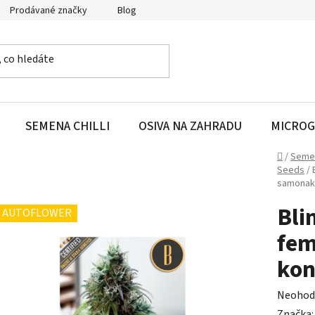
Prodávané značky
Blog
SEMENA CHILLI
OSIVA NA ZAHRADU
MICROG
Domů
/
Seme
Seeds
/
samonak
Bli
AUTOFLOWER
fem
kon
Průměr
Neohod
hodnoc
Značka