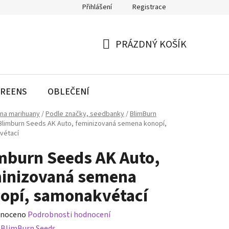
Přihlášení
Registrace
PRÁZDNÝ KOŠÍK
NÁKUPNÍ
KOŠÍK
REENS
OBLEČENÍ
na marihuany
/
Podle značky, seedbanky
/
BlimBurn
Blimburn Seeds AK Auto, feminizovaná semena konopí,
vétací
mburn Seeds AK Auto,
inizovaná semena
opí, samonakvétací
né
noceno
Podrobnosti hodnocení
ení
:
BlimBurn Seeds