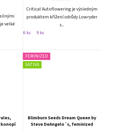
Critical Autoflowering je výsledným
 silnými
produktem křížení odrůdy Lowryder
je velké
s...
6 ks
9 ks
FEMINIZED
SATIVA
ales,
Blimburn Seeds Dream Queen by
 konopí
Steve DeAngelo´s, feminized