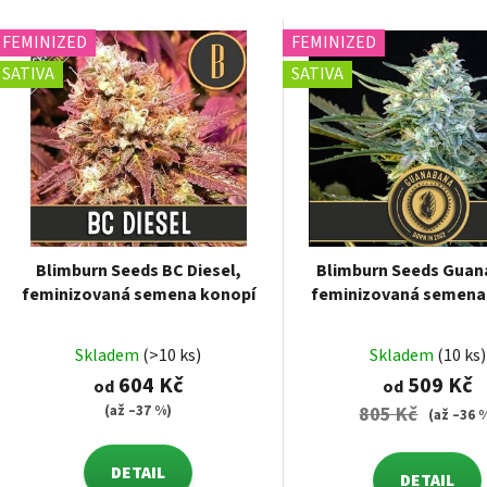
FEMINIZED
FEMINIZED
SATIVA
SATIVA
Blimburn Seeds BC Diesel,
Blimburn Seeds Guan
feminizovaná semena konopí
feminizovaná semena
Skladem
(>10 ks)
Skladem
(10 ks)
604 Kč
509 Kč
od
od
(až –37 %)
805 Kč
(až –36 
DETAIL
DETAIL