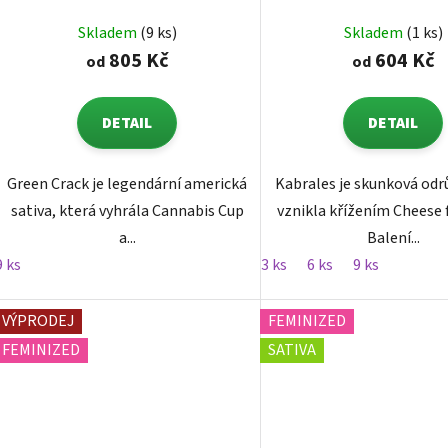
Skladem
(9 ks)
Skladem
(1 ks)
805 Kč
604 Kč
od
od
DETAIL
DETAIL
Green Crack je legendární americká
Kabrales je skunková odr
sativa, která vyhrála Cannabis Cup
vznikla křížením Cheese 
a...
Balení...
9 ks
3 ks
6 ks
9 ks
VÝPRODEJ
FEMINIZED
FEMINIZED
SATIVA