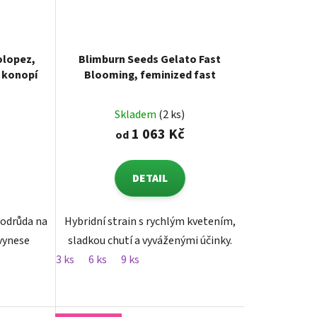
olopez,
Blimburn Seeds Gelato Fast
 konopí
Blooming, feminized fast
Skladem
(2 ks)
1 063 Kč
od
DETAIL
 odrůda na
Hybridní strain s rychlým kvetením,
vynese
sladkou chutí a vyváženými účinky.
3 ks
6 ks
9 ks