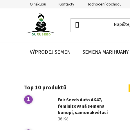
Přejít
O nákupu
Kontakty
Hodnocení obchodu
na
obsah
VÝPRODEJ SEMEN
SEMENA MARIHUANY
P
Top 10 produktů
o
s
Fair Seeds Auto AK47,
t
feminizovaná semena
r
konopí, samonakvétací
a
36 Kč
n