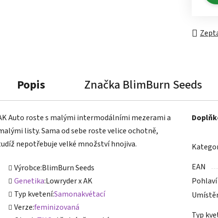
Zepta
Popis
Značka
BlimBurn Seeds
AK Auto roste s malými intermodálními mezerami a
Doplňk
malými listy. Sama od sebe roste velice ochotně,
tudíž nepotřebuje velké množství hnojiva.
Kategor
EAN
Výrobce:
BlimBurn Seeds
Genetika
:
Lowryder x AK
Pohlaví
Typ kvetení:
Samonakvétací
Umístě
Verze:
feminizovaná
Typ kve