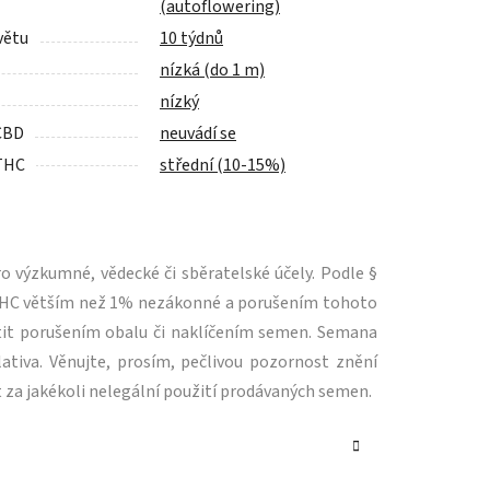
(autoflowering)
větu
10 týdnů
nízká (do 1 m)
nízký
CBD
neuvádí se
THC
střední (10-15%)
 výzkumné, vědecké či sběratelské účely. Podle §
m THC větším než 1% nezákonné a porušením tohoto
tit porušením obalu či naklíčením semen. Semana
ativa. Věnujte, prosím, pečlivou pozornost znění
 za jakékoli nelegální použití prodávaných semen.