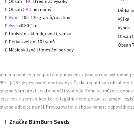
Obsah
THC
:
střední až vysoký
Obsah
CBD
:
neznámý
Délka k
Výnos
:
100-120 gramů/rostlinu
Výška
Výška
:
0.80-1m
Výnos
Umístění:
skleník, uvnitř, venku
Obsah 
Délka kvetení:
10 týdnů
Obsah 
Měsíc sklizně:
tříměsíční periody
Semena nabízená na portálu guruseed.cz jsou určená výhradně pro
283 - § 287 je pěstování marihuany v České republiky s obsahe
zákona Vám hrozí tresty odnětí svobody. Toho se můžete dopus
sejte jen v zemích kde to je legální nebo pokud se změní legisl
zákona a dbejte na něj. Provozovatel e-shopu nenese odpovědnost
Značka BlimBurn Seeds