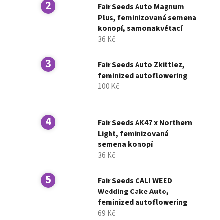
n
Fair Seeds Auto Magnum
í
Plus, feminizovaná semena
konopí, samonakvétací
p
36 Kč
a
n
Fair Seeds Auto Zkittlez,
e
feminized autoflowering
l
100 Kč
Fair Seeds AK47 x Northern
Light, feminizovaná
semena konopí
36 Kč
Fair Seeds CALI WEED
Wedding Cake Auto,
feminized autoflowering
69 Kč