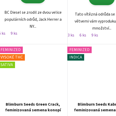
BC Diesel se zrodil ze dvou velice
Tato vítězná odrůda se
populárních odrůd, Jack Herrer a
větvemi vám vyproduku
NY...
množství...
6 ks
9 ks
3 ks
6 ks
9 ks
FEMINIZED
FEMINIZED
VYSOKÉ THC
INDICA
SATIVA
Blimburn Seeds Green Crack,
Blimburn Seeds Kabr
feminizovaná semena konopí
feminizovaná semena