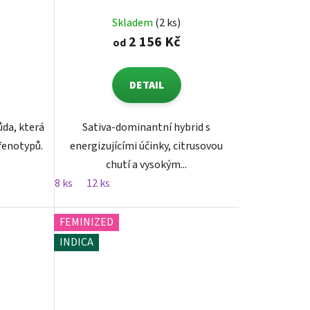
Skladem
(2 ks)
2 156 Kč
od
DETAIL
ůda, která
Sativa-dominantní hybrid s
fenotypů.
energizujícími účinky, citrusovou
chutí a vysokým...
8 ks
12 ks
FEMINIZED
INDICA