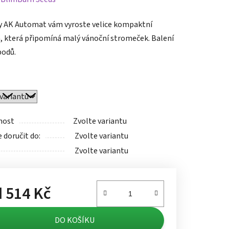
tu
y AK Automat vám vyroste velice kompaktní
a, která připomíná malý vánoční stromeček. Balení
 bodů.
ek.
nost
Zvolte variantu
doručit do:
Zvolte variantu
Zvolte variantu
d
514 Kč
á cena:
DO KOŠÍKU