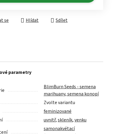
t se
Hlídat
Sdílet
ové parametry
BlimBurn Seeds - semena
ie
marihuany, semena konopí
Zvolte variantu
feminizované
ní
uvnitř
,
skleník
,
venku
samonakvétací
tení