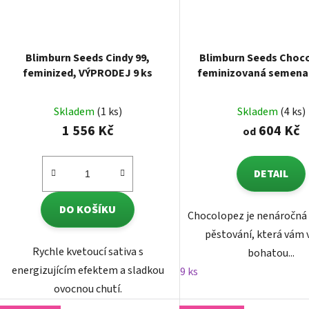
Blimburn Seeds Cindy 99,
Blimburn Seeds Choc
feminized, VÝPRODEJ 9 ks
feminizovaná semena
Skladem
(1 ks)
Skladem
(4 ks)
1 556 Kč
604 Kč
od
DETAIL
DO KOŠÍKU
Chocolopez je nenáročná
pěstování, která vám 
Rychle kvetoucí sativa s
bohatou...
energizujícím efektem a sladkou
9 ks
ovocnou chutí.