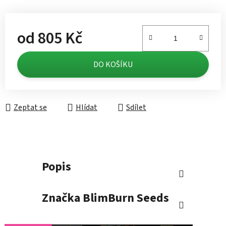
od
805 Kč
Měrná cena:
DO KOŠÍKU
Zeptat se
Hlídat
Sdílet
Popis
Značka
BlimBurn Seeds