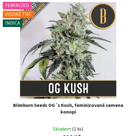
FEMINIZED
VYSOKÉ THC
INDICA
Blimburn Seeds OG´s Kush, feminizovaná semena
konopí
Skladem
(1 ks)