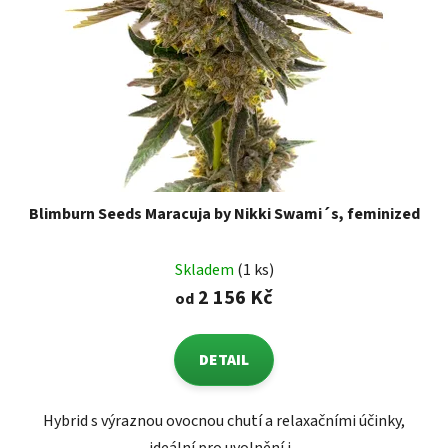
Blimburn Seeds Maracuja by Nikki Swami´s, feminized
Skladem
(1 ks)
2 156 Kč
od
DETAIL
Hybrid s výraznou ovocnou chutí a relaxačními účinky,