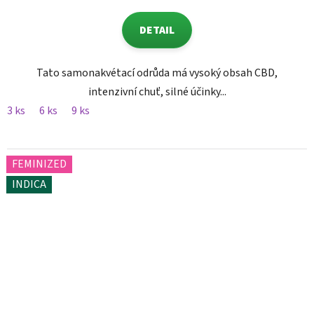
DETAIL
Tato samonakvétací odrůda má vysoký obsah CBD,
intenzivní chuť, silné účinky...
3 ks
6 ks
9 ks
FEMINIZED
INDICA