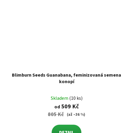
Blimburn Seeds Guanabana, feminizovaná semena
konopí
Skladem
(10 ks)
509 Kč
od
805 Kč
(až –36 %)
DETAIL