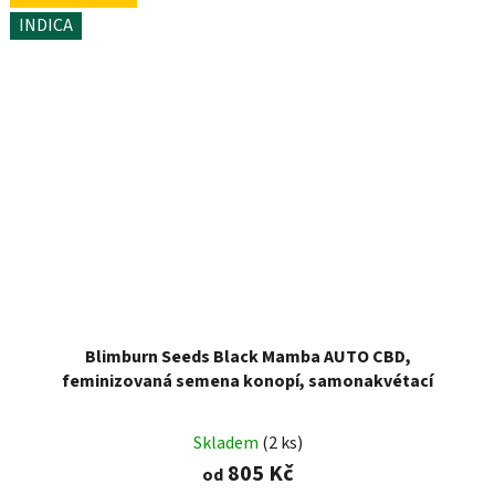
INDICA
Blimburn Seeds Black Mamba AUTO CBD,
feminizovaná semena konopí, samonakvétací
Skladem
(2 ks)
805 Kč
od