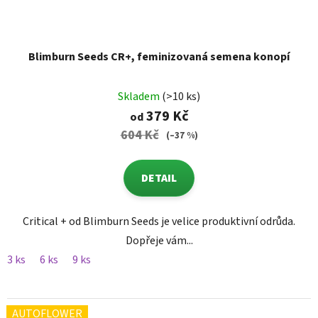
Blimburn Seeds CR+, feminizovaná semena konopí
Skladem
(>10 ks)
379 Kč
od
604 Kč
(–37 %)
DETAIL
Critical + od Blimburn Seeds je velice produktivní odrůda.
Dopřeje vám...
3 ks
6 ks
9 ks
AUTOFLOWER