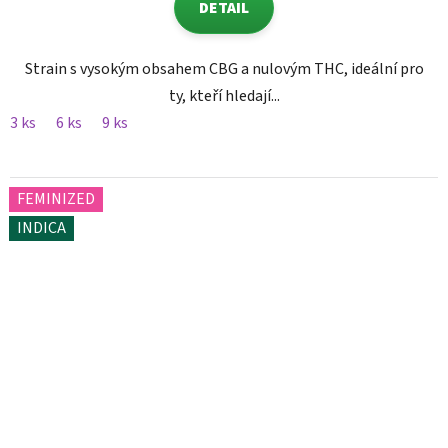
DETAIL
Strain s vysokým obsahem CBG a nulovým THC, ideální pro
ty, kteří hledají...
3 ks
6 ks
9 ks
FEMINIZED
INDICA