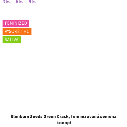
3 ks
6 ks
9 ks
FEMINIZED
VYSOKÉ THC
SATIVA
Blimburn Seeds Green Crack, feminizovaná semena
konopí