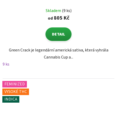
Skladem
(9 ks)
805 Kč
od
DETAIL
Green Crack je legendární americká sativa, která vyhrála
Cannabis Cup a...
9 ks
FEMINIZED
VYSOKÉ THC
INDICA