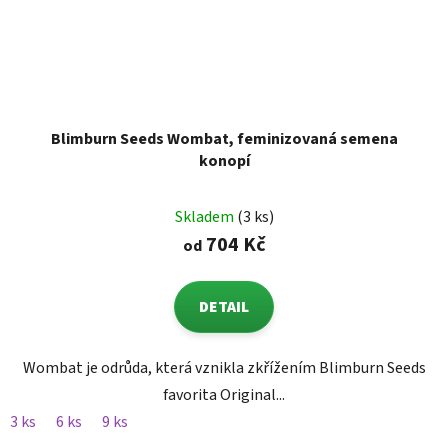
Blimburn Seeds Wombat, feminizovaná semena
konopí
Skladem
(3 ks)
704 Kč
od
DETAIL
Wombat je odrůda, která vznikla zkřížením Blimburn Seeds
favorita Original...
3 ks
6 ks
9 ks