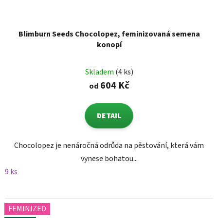
Blimburn Seeds Chocolopez, feminizovaná semena
konopí
Skladem
(4 ks)
604 Kč
od
DETAIL
Chocolopez je nenáročná odrůda na pěstování, která vám
vynese bohatou...
9 ks
FEMINIZED