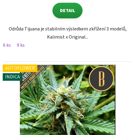
DETAIL
Odrůda Tijuana je stabilním výsledkem zkřížení 3 modelů,
Kalimist x Original...
6 ks
9 ks
AUTOFLOWER
INDICA