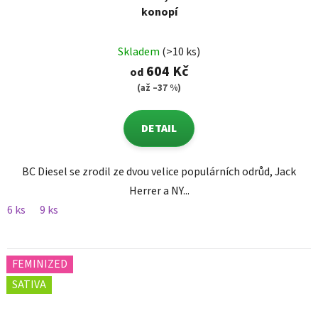
konopí
Skladem
(>10 ks)
604 Kč
od
(až –37 %)
DETAIL
BC Diesel se zrodil ze dvou velice populárních odrůd, Jack
Herrer a NY...
6 ks
9 ks
FEMINIZED
SATIVA