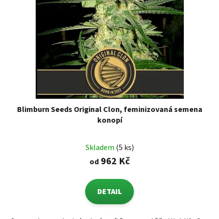
Blimburn Seeds Original Clon, feminizovaná semena
konopí
Skladem
(5 ks)
962 Kč
od
DETAIL