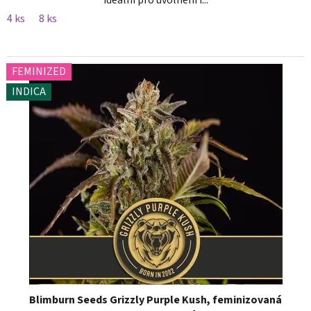
ideální pro uvolnění i...
4 ks
8 ks
FEMINIZED
INDICA
Blimburn Seeds Grizzly Purple Kush, feminizovaná