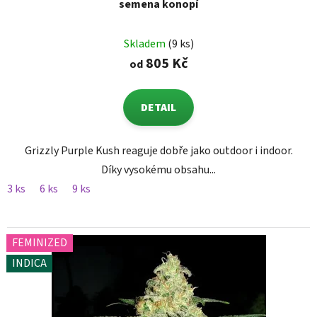
semena konopí
Skladem
(9 ks)
805 Kč
od
DETAIL
Grizzly Purple Kush reaguje dobře jako outdoor i indoor.
Díky vysokému obsahu...
3 ks
6 ks
9 ks
FEMINIZED
INDICA