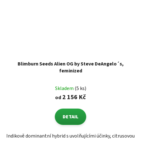
Blimburn Seeds Alien OG by Steve DeAngelo´s,
feminized
Skladem
(5 ks)
2 156 Kč
od
DETAIL
Indikově dominantní hybrid s uvolňujícími účinky, citrusovou