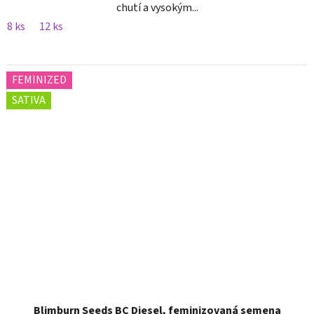
chutí a vysokým...
8 ks
12 ks
FEMINIZED
SATIVA
Blimburn Seeds BC Diesel, feminizovaná semena