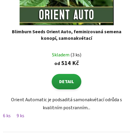
Blimburn Seeds Orient Auto, feminizovaná semena
konopí, samonakvétací
Skladem
(3 ks)
514 Kč
od
DETAIL
Orient Automatic je podsaditá samonakvétací odrůda s
kvalitním postranním...
6 ks
9 ks