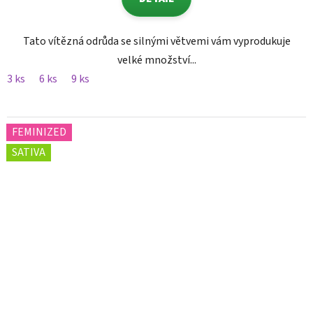
Tato vítězná odrůda se silnými větvemi vám vyprodukuje
velké množství...
3 ks
6 ks
9 ks
FEMINIZED
SATIVA