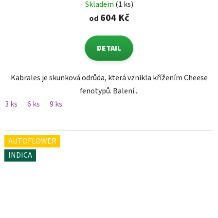
Skladem
(1 ks)
604 Kč
od
DETAIL
Kabrales je skunková odrůda, která vznikla křížením Cheese
fenotypů. Balení...
3 ks
6 ks
9 ks
AUTOFLOWER
INDICA