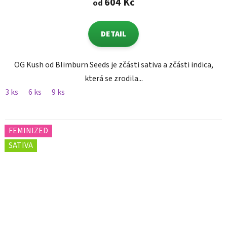
604 Kč
od
DETAIL
OG Kush od Blimburn Seeds je zčásti sativa a zčásti indica,
která se zrodila...
3 ks
6 ks
9 ks
FEMINIZED
SATIVA