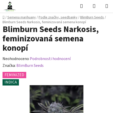
Přejít
Hledat
NÁKUPN
na
KOŠÍK
obsah
Domů
/
Semena marihuany
/
Podle značky, seedbanky
/
BlimBurn Seeds
/
Blimburn Seeds Narkosis, feminizovaná semena konopí
Blimburn Seeds Narkosis,
feminizovaná semena
konopí
Průměrné
Neohodnoceno
Podrobnosti hodnocení
hodnocení
Značka:
BlimBurn Seeds
produktu
FEMINIZED
je
INDICA
0,0
z
5
hvězdiček.