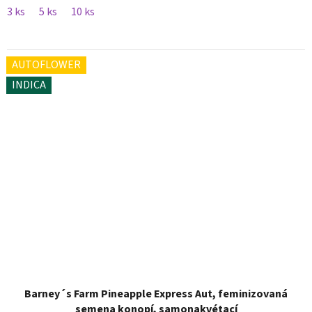
3 ks
5 ks
10 ks
AUTOFLOWER
INDICA
Barney´s Farm Pineapple Express Aut, feminizovaná
semena konopí, samonakvétací