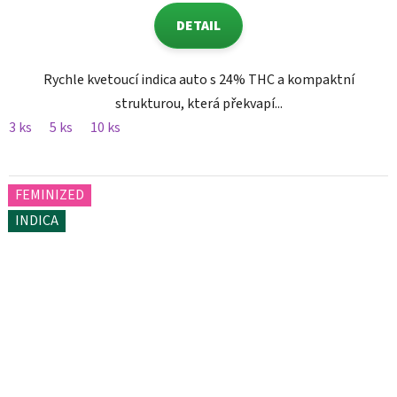
DETAIL
Rychle kvetoucí indica auto s 24% THC a kompaktní
strukturou, která překvapí...
3 ks
5 ks
10 ks
FEMINIZED
INDICA