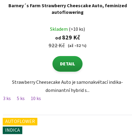
Barney´s Farm Strawberry Cheescake Auto, feminized
autoflowering
Skladem
(>10 ks)
829 Kč
od
922 Kč
(až –52 %)
DETAIL
Strawberry Cheesecake Auto je samonakvétací indika-
dominantní hybrid s...
3 ks
5 ks
10 ks
AUTOFLOWER
INDICA