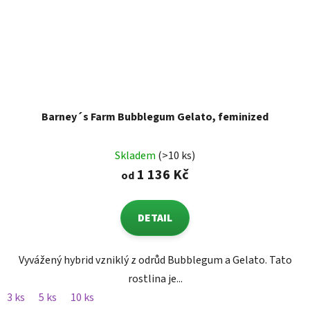
Barney´s Farm Bubblegum Gelato, feminized
Skladem
(>10 ks)
1 136 Kč
od
DETAIL
Vyvážený hybrid vzniklý z odrůd Bubblegum a Gelato. Tato
rostlina je...
3 ks
5 ks
10 ks