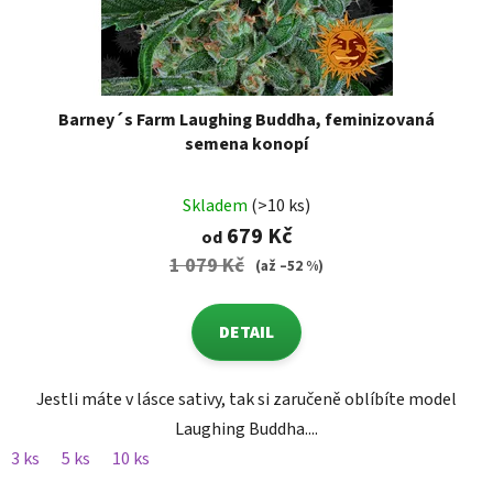
Barney´s Farm Laughing Buddha, feminizovaná
semena konopí
Skladem
(>10 ks)
679 Kč
od
1 079 Kč
(až –52 %)
DETAIL
Jestli máte v lásce sativy, tak si zaručeně oblíbíte model
Laughing Buddha....
3 ks
5 ks
10 ks