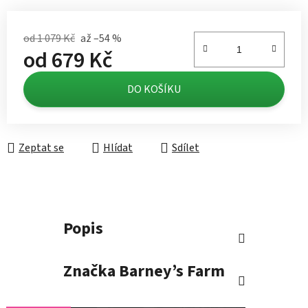
od 1 079 Kč
až –54 %
od
679 Kč
Měrná cena:
DO KOŠÍKU
Zeptat se
Hlídat
Sdílet
Popis
Značka
Barney’s Farm