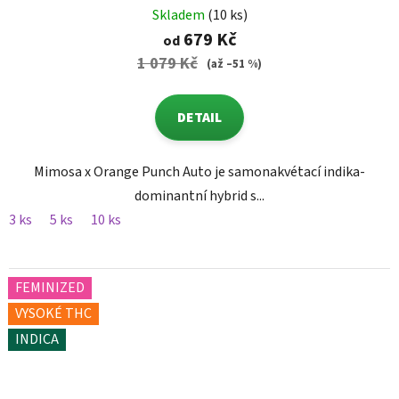
Skladem
(10 ks)
679 Kč
od
1 079 Kč
(až –51 %)
DETAIL
Mimosa x Orange Punch Auto je samonakvétací indika-
dominantní hybrid s...
3 ks
5 ks
10 ks
FEMINIZED
VYSOKÉ THC
INDICA