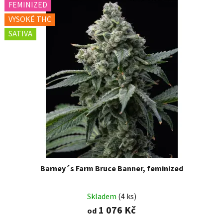
FEMINIZED
VYSOKÉ THC
SATIVA
Barney´s Farm Bruce Banner, feminized
Skladem
(4 ks)
1 076 Kč
od