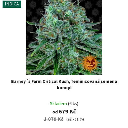
INDICA
Barney´s Farm Critical Kush, feminizovaná semena
konopí
Skladem
(6 ks)
679 Kč
od
1 079 Kč
(až –51 %)