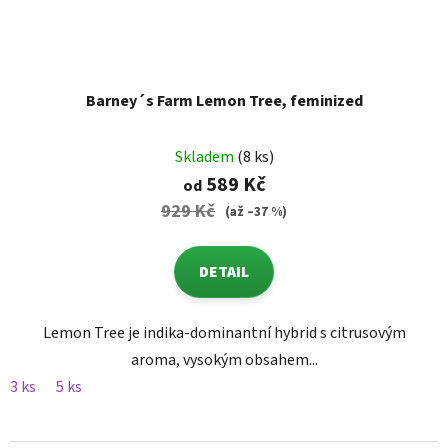
Barney´s Farm Lemon Tree, feminized
Skladem
(8 ks)
589 Kč
od
929 Kč
(až –37 %)
DETAIL
Lemon Tree je indika-dominantní hybrid s citrusovým
aroma, vysokým obsahem...
3 ks
5 ks