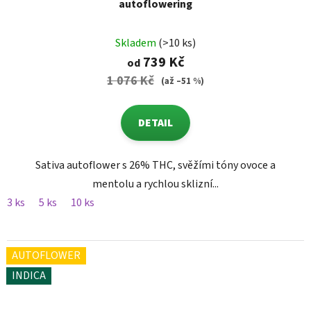
autoflowering
Skladem
(>10 ks)
739 Kč
od
1 076 Kč
(až –51 %)
DETAIL
Sativa autoflower s 26% THC, svěžími tóny ovoce a
mentolu a rychlou sklizní...
3 ks
5 ks
10 ks
AUTOFLOWER
INDICA