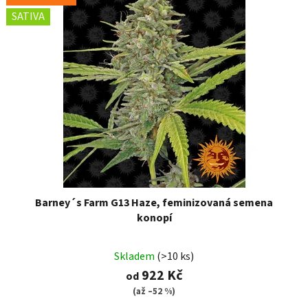
SATIVA
Barney´s Farm G13 Haze, feminizovaná semena
konopí
Skladem
(>10 ks)
922 Kč
od
(až –52 %)