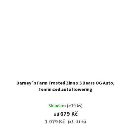
Barney´s Farm Frosted Zinn x 3 Bears OG Auto,
feminized autoflowering
Skladem
(>10 ks)
679 Kč
od
1 079 Kč
(až –51 %)