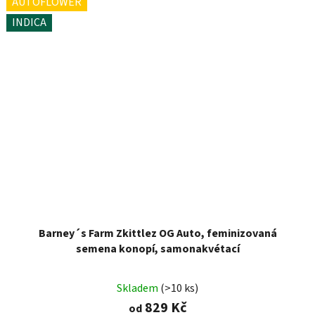
AUTOFLOWER
INDICA
Barney´s Farm Zkittlez OG Auto, feminizovaná
semena konopí, samonakvétací
Skladem
(>10 ks)
829 Kč
od