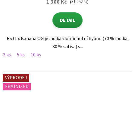
1 306 Kč
(až –37 %)
DETAIL
RS11 x Banana OG je indika-dominantní hybrid (70 % indika,
30 % sativa) s...
3 ks
5 ks
10 ks
VÝPRODEJ
FEMINIZED