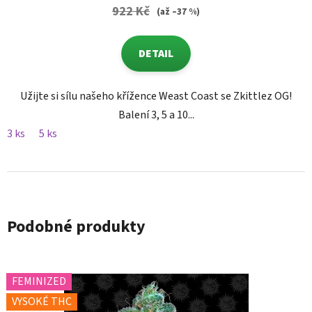
922 Kč
(až –37 %)
DETAIL
Užijte si sílu našeho křížence Weast Coast se Zkittlez OG!
Balení 3, 5 a 10...
3 ks
5 ks
Podobné produkty
FEMINIZED
VYSOKÉ THC