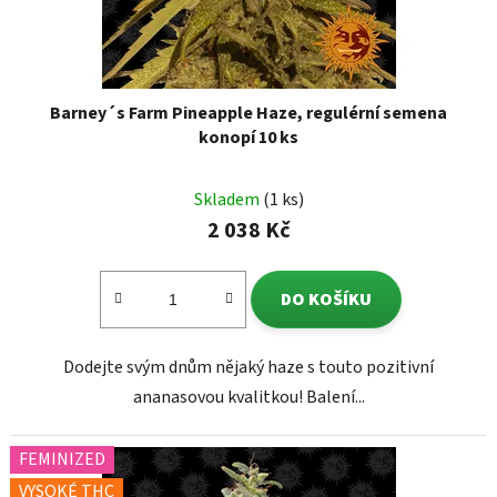
Barney´s Farm Pineapple Haze, regulérní semena
konopí 10 ks
Skladem
(1 ks)
2 038 Kč
DO KOŠÍKU
Dodejte svým dnům nějaký haze s touto pozitivní
ananasovou kvalitkou! Balení...
FEMINIZED
VYSOKÉ THC