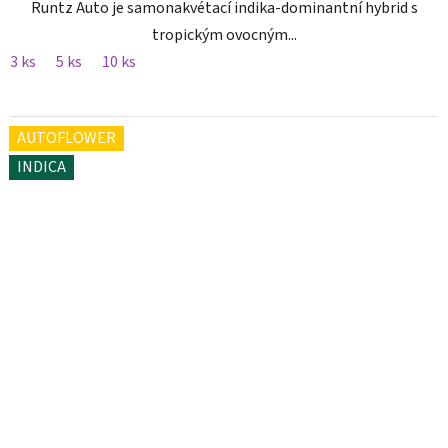
Runtz Auto je samonakvétací indika-dominantní hybrid s
tropickým ovocným...
3 ks
5 ks
10 ks
AUTOFLOWER
INDICA