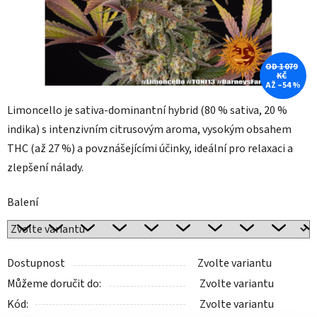
OD 1 079
KČ
AŽ –54 %
Limoncello je sativa-dominantní hybrid (80 % sativa, 20 %
indika) s intenzivním citrusovým aroma, vysokým obsahem
THC (až 27 %) a povznášejícími účinky, ideální pro relaxaci a
zlepšení nálady.
Balení
Dostupnost
Zvolte variantu
Můžeme doručit do:
Zvolte variantu
Kód:
Zvolte variantu