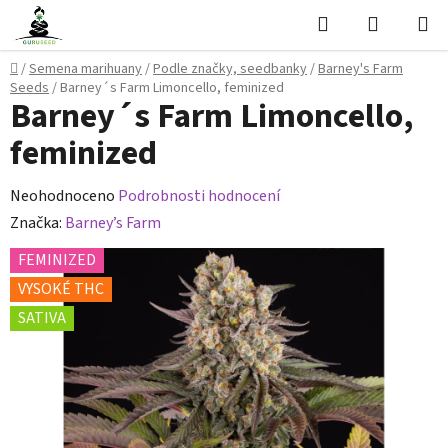
Přejít
Hledat
NÁKUPN
na
KOŠÍK
obsah
Domů
/
Semena marihuany
/
Podle značky, seedbanky
/
Barney's Farm
Seeds
/
Barney´s Farm Limoncello, feminized
Barney´s Farm Limoncello,
feminized
Průměrné
Neohodnoceno
Podrobnosti hodnocení
hodnocení
Značka:
Barney’s Farm
produktu
FEMINIZED
je
VYSOKÉ THC
0,0
SATIVA
z
5
hvězdiček.