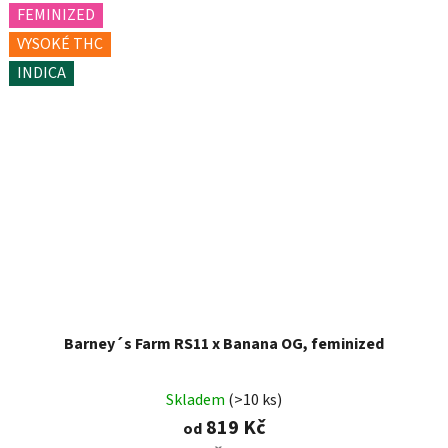
FEMINIZED
VYSOKÉ THC
INDICA
Barney´s Farm RS11 x Banana OG, feminized
Skladem
(>10 ks)
819 Kč
od