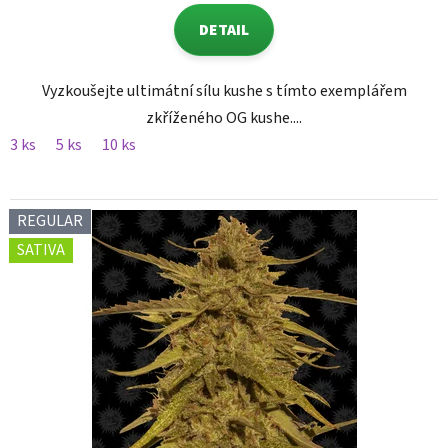
DETAIL
Vyzkoušejte ultimátní sílu kushe s tímto exemplářem
zkříženého OG kushe....
3 ks
5 ks
10 ks
REGULAR
SATIVA