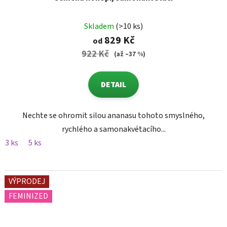
Skladem
(>10 ks)
829 Kč
od
922 Kč
(až –37 %)
DETAIL
Nechte se ohromit silou ananasu tohoto smyslného,
rychlého a samonakvétacího...
3 ks
5 ks
VÝPRODEJ
FEMINIZED