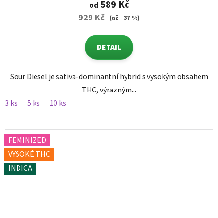
589 Kč
od
929 Kč
(až –37 %)
DETAIL
Sour Diesel je sativa-dominantní hybrid s vysokým obsahem
THC, výrazným...
3 ks
5 ks
10 ks
FEMINIZED
VYSOKÉ THC
INDICA