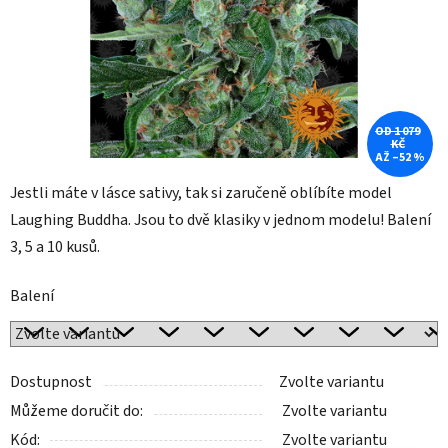
OD 1 079
KČ
AŽ –52 %
Jestli máte v lásce sativy, tak si zaručeně oblíbíte model
Laughing Buddha. Jsou to dvě klasiky v jednom modelu! Balení
3, 5 a 10 kusů.
Balení
Dostupnost
Zvolte variantu
Můžeme doručit do:
Zvolte variantu
Kód:
Zvolte variantu