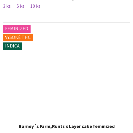
3 ks
5 ks
10 ks
FEMINIZED
VYSOKÉ THC
INDICA
Barney´s Farm,Runtz x Layer cake feminized