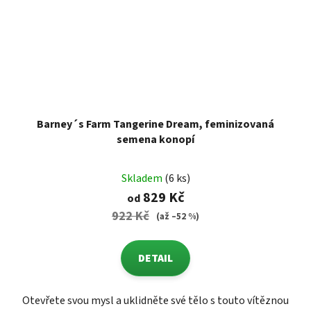
Barney´s Farm Tangerine Dream, feminizovaná
semena konopí
Skladem
(6 ks)
829 Kč
od
922 Kč
(až –52 %)
DETAIL
Otevřete svou mysl a uklidněte své tělo s touto vítěznou