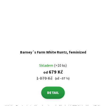
Barney´s Farm White Runtz, feminized
Skladem
(>10 ks)
679 Kč
od
1 079 Kč
(až –37 %)
DETAIL