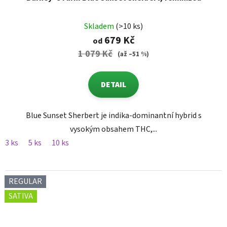
Skladem
(>10 ks)
679 Kč
od
1 079 Kč
(až –51 %)
DETAIL
Blue Sunset Sherbert je indika-dominantní hybrid s
vysokým obsahem THC,...
3 ks
5 ks
10 ks
REGULAR
SATIVA