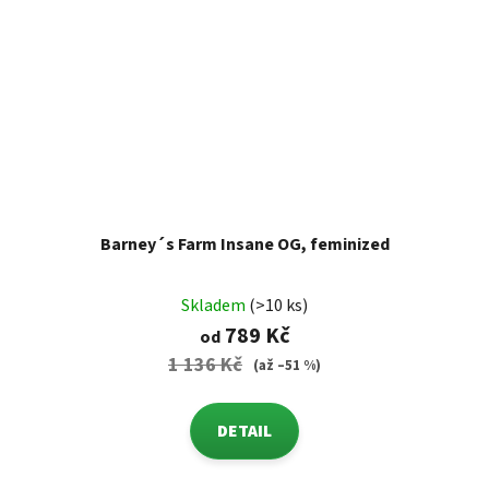
Barney´s Farm Insane OG, feminized
Skladem
(>10 ks)
789 Kč
od
1 136 Kč
(až –51 %)
DETAIL