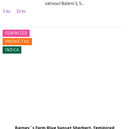
sativou! Balení 3, 5...
5 ks
10 ks
FEMINIZED
VYSOKÉ THC
INDICA
Barney´s Farm Blue Sunset Sherbert, feminized