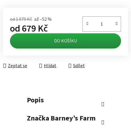
od 1 079 Kč
až –52 %
od
679 Kč
Měrná cena:
DO KOŠÍKU
Zeptat se
Hlídat
Sdílet
Popis
Značka
Barney’s Farm