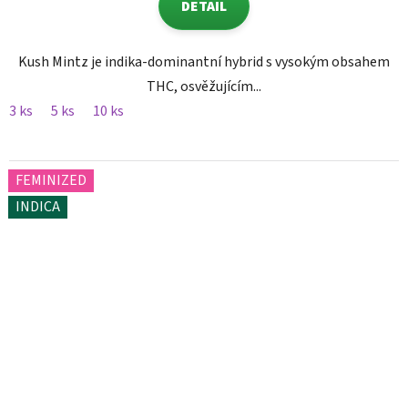
DETAIL
Kush Mintz je indika-dominantní hybrid s vysokým obsahem
THC, osvěžujícím...
3 ks
5 ks
10 ks
FEMINIZED
INDICA