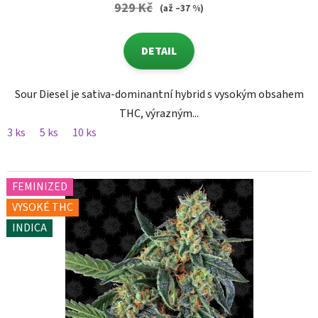
929 Kč
(až –37 %)
DETAIL
Sour Diesel je sativa-dominantní hybrid s vysokým obsahem
THC, výrazným...
3 ks
5 ks
10 ks
FEMINIZED
VYSOKÉ THC
INDICA