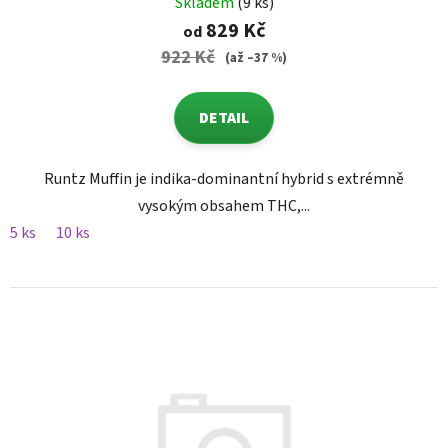
Skladem
(9 ks)
829 Kč
od
922 Kč
(až –37 %)
DETAIL
Runtz Muffin je indika-dominantní hybrid s extrémně
vysokým obsahem THC,...
5 ks
10 ks