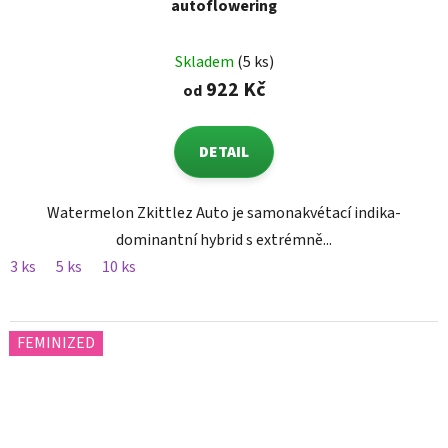
autoflowering
Skladem
(5 ks)
922 Kč
od
DETAIL
Watermelon Zkittlez Auto je samonakvétací indika-
dominantní hybrid s extrémně...
3 ks
5 ks
10 ks
FEMINIZED