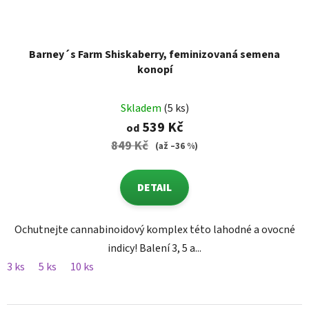
Barney´s Farm Shiskaberry, feminizovaná semena
konopí
Skladem
(5 ks)
539 Kč
od
849 Kč
(až –36 %)
DETAIL
Ochutnejte cannabinoidový komplex této lahodné a ovocné
indicy! Balení 3, 5 a...
3 ks
5 ks
10 ks