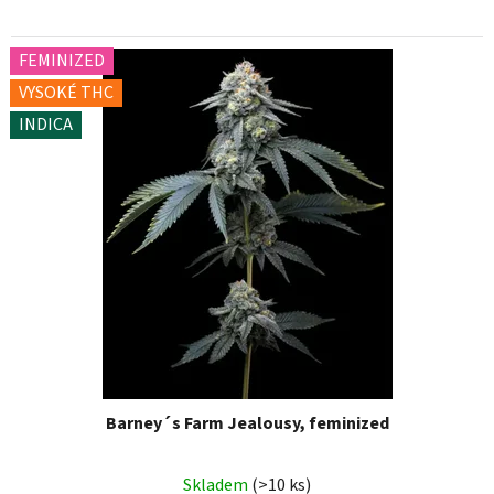
FEMINIZED
VYSOKÉ THC
INDICA
Barney´s Farm Jealousy, feminized
Skladem
(>10 ks)