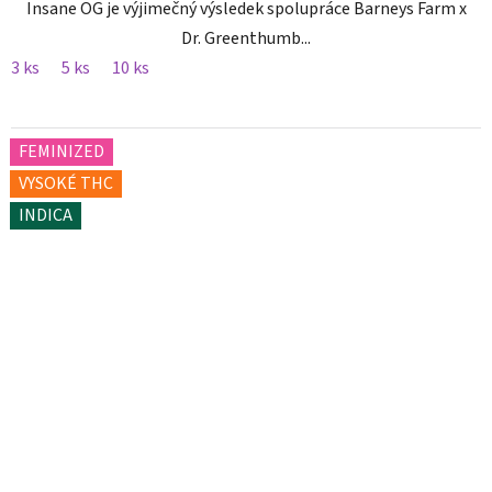
Insane OG je výjimečný výsledek spolupráce Barneys Farm x
Dr. Greenthumb...
3 ks
5 ks
10 ks
FEMINIZED
VYSOKÉ THC
INDICA