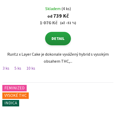
Skladem
(4 ks)
739 Kč
od
1 076 Kč
(až –51 %)
DETAIL
Runtz x Layer Cake je dokonale vyvážený hybrid s vysokým
obsahem THC,...
3 ks
5 ks
10 ks
FEMINIZED
VYSOKÉ THC
INDICA