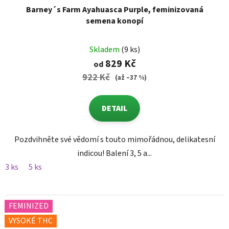
Barney´s Farm Ayahuasca Purple, feminizovaná
semena konopí
Skladem
(9 ks)
829 Kč
od
922 Kč
(až –37 %)
DETAIL
Pozdvihněte své vědomí s touto mimořádnou, delikatesní
indicou! Balení 3, 5 a...
3 ks
5 ks
FEMINIZED
VYSOKÉ THC