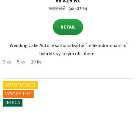
829 Kč
od
922 Kč
(až –37 %)
DETAIL
Wedding Cake Auto je samonakvétací indika-dominantní
hybrid s vysokým obsahem...
3 ks
5 ks
10 ks
AUTOFLOWER
VYSOKÉ THC
INDICA