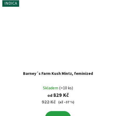
INDICA
Barney´s Farm Kush Mintz, feminized
Skladem
(>10 ks)
829 Kč
od
922 Kč
(až –37 %)