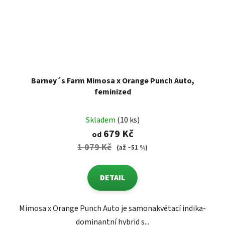
Barney´s Farm Mimosa x Orange Punch Auto,
feminized
Skladem
(10 ks)
679 Kč
od
1 079 Kč
(až –51 %)
DETAIL
Mimosa x Orange Punch Auto je samonakvétací indika-
dominantní hybrid s...