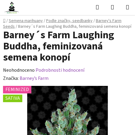
Přejít
Hledat
NÁKUPN
na
KOŠÍK
obsah
Domů
/
Semena marihuany
/
Podle značky, seedbanky
/
Barney's Farm
Seeds
/
Barney´s Farm Laughing Buddha, feminizovaná semena konopí
Barney´s Farm Laughing
Buddha, feminizovaná
semena konopí
Průměrné
Neohodnoceno
Podrobnosti hodnocení
hodnocení
Značka:
Barney’s Farm
produktu
FEMINIZED
je
SATIVA
0,0
z
5
hvězdiček.