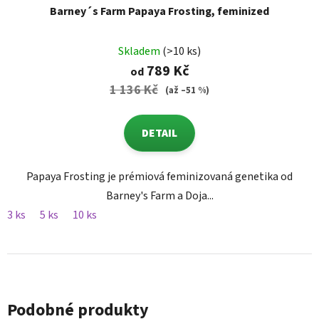
Barney´s Farm Papaya Frosting, feminized
Skladem
(>10 ks)
789 Kč
od
1 136 Kč
(až –51 %)
DETAIL
Papaya Frosting je prémiová feminizovaná genetika od
Barney's Farm a Doja...
3 ks
5 ks
10 ks
Podobné produkty