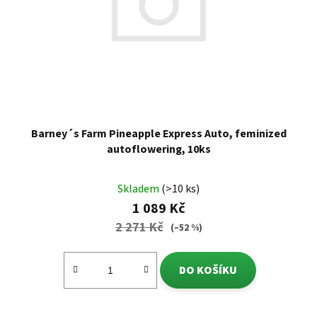
Barney´s Farm Pineapple Express Auto, feminized
autoflowering, 10ks
Skladem
(>10 ks)
1 089 Kč
2 271 Kč
(–52 %)
DO KOŠÍKU