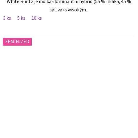
White Runtz je indika-dominantní hybrid (55 % indika, 45 %
sativa) s vysokým...
3 ks
5 ks
10 ks
FEMINIZED