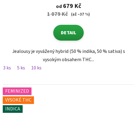
679 Kč
od
1 079 Kč
(až –37 %)
DETAIL
Jealousy je vyvážený hybrid (50 % indika, 50 % sativa) s
vysokým obsahem THC...
3 ks
5 ks
10 ks
FEMINIZED
VYSOKÉ THC
INDICA