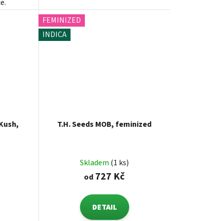
e.
FEMINIZED
INDICA
 Kush,
T.H. Seeds MOB, feminized
Skladem
(1 ks)
727 Kč
od
DETAIL