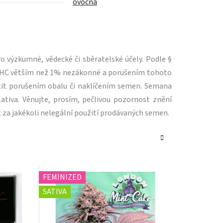
ovocná
 výzkumné, vědecké či sběratelské účely. Podle §
m THC větším než 1% nezákonné a porušením tohoto
tit porušením obalu či naklíčením semen. Semana
ativa. Věnujte, prosím, pečlivou pozornost znění
 za jakékoli nelegální použití prodávaných semen.
FEMINIZED
SATIVA