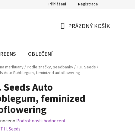
Přihlášení
Registrace
PRÁZDNÝ KOŠÍK
NÁKUPNÍ
KOŠÍK
REENS
OBLEČENÍ
na marihuany
/
Podle značky, seedbanky
/
T.H. Seeds
/
ds Auto Bubblegum, feminized autoflowering
. Seeds Auto
blegum, feminized
oflowering
né
noceno
Podrobnosti hodnocení
ení
:
T.H. Seeds