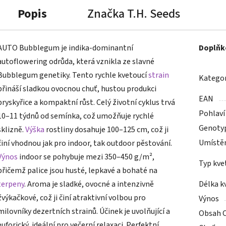
Popis
Značka
T.H. Seeds
AUTO Bubblegum je indika-dominantní
Doplňk
autoflowering odrůda, která vznikla ze slavné
Bubblegum genetiky. Tento rychle kvetoucí
strain
Kategor
přináší sladkou ovocnou chuť, hustou produkci
EAN
pryskyřice a kompaktní růst. Celý životní cyklus trvá
Pohlaví
10–11 týdnů od semínka, což umožňuje rychlé
Genoty
sklizně.
Výška
rostliny dosahuje 100–125 cm, což ji
Umístě
činí vhodnou jak pro indoor, tak outdoor pěstování.
Výnos
indoor se pohybuje mezi 350–450 g/m²,
Typ kve
přičemž palice jsou husté, lepkavé a bohaté na
terpeny
. Aroma je sladké, ovocné a intenzivně
Délka k
žvýkačkové, což ji činí atraktivní volbou pro
Výnos
milovníky dezertních strainů. Účinek je uvolňující a
Obsah 
euforický, ideální pro večerní relaxaci. Perfektní