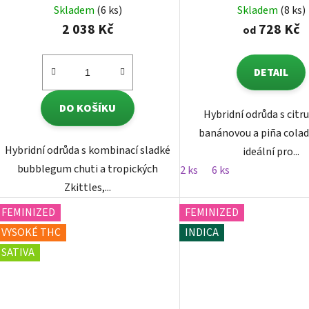
Skladem
(6 ks)
Skladem
(8 ks)
2 038 Kč
728 Kč
od
DETAIL
DO KOŠÍKU
Hybridní odrůda s citr
banánovou a piña colad
Hybridní odrůda s kombinací sladké
ideální pro...
bubblegum chuti a tropických
2 ks
6 ks
Zkittles,...
FEMINIZED
FEMINIZED
VYSOKÉ THC
INDICA
SATIVA