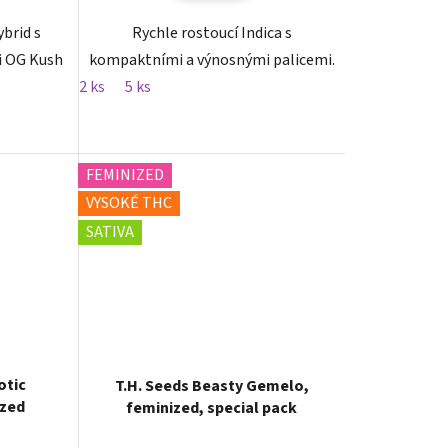
ybrid s
Rychle rostoucí Indica s
i OG Kush
kompaktními a výnosnými palicemi.
2 ks
5 ks
FEMINIZED
VYSOKÉ THC
SATIVA
otic
T.H. Seeds Beasty Gemelo,
ized
feminized, special pack