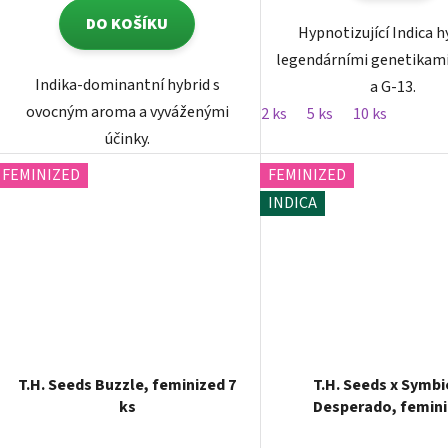
DO KOŠÍKU
Hypnotizující Indica h
legendárními genetikam
Indika-dominantní hybrid s
a G-13.
ovocným aroma a vyváženými
2 ks
5 ks
10 ks
účinky.
FEMINIZED
FEMINIZED
INDICA
T.H. Seeds Buzzle, feminized 7
T.H. Seeds x Symbi
ks
Desperado, femin