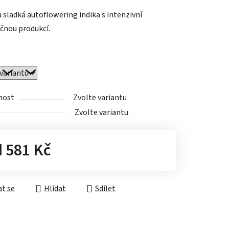
tu
a sladká autoflowering indika s intenzivní
ičnou produkcí.
ek.
nost
Zvolte variantu
Zvolte variantu
d
581 Kč
á cena:
t se
Hlídat
Sdílet