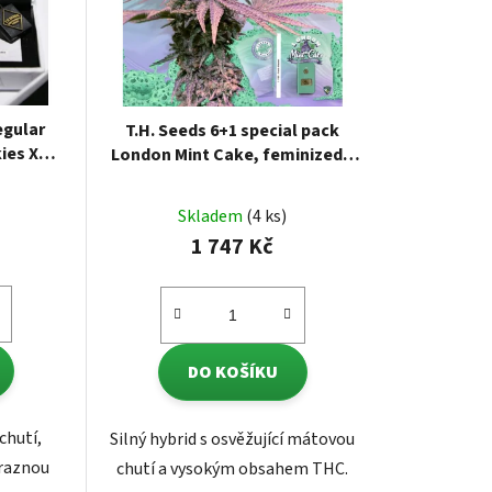
egular
T.H. Seeds 6+1 special pack
ies X
London Mint Cake, feminized 7
r 11 ks
ks
Skladem
(4 ks)
1 747 Kč
DO KOŠÍKU
chutí,
Silný hybrid s osvěžující mátovou
raznou
chutí a vysokým obsahem THC.