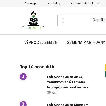
Přejít
O nákupu
Kontakty
Hodnocení obchodu
na
obsah
VÝPRODEJ SEMEN
SEMENA MARIHUANY
P
Top 10 produktů
o
s
Fair Seeds Auto AK47,
t
feminizovaná semena
r
konopí, samonakvétací
a
36 Kč
n
n
Fair Seeds Auto Magnum