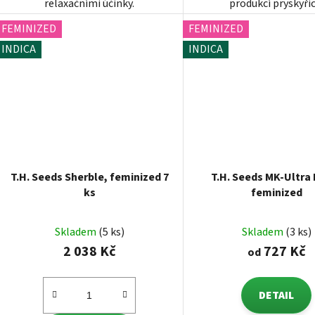
relaxačními účinky.
produkcí pryskyřic
FEMINIZED
FEMINIZED
INDICA
INDICA
T.H. Seeds Sherble, feminized 7
T.H. Seeds MK-Ultra
ks
feminized
Skladem
(5 ks)
Skladem
(3 ks)
2 038 Kč
727 Kč
od
DETAIL