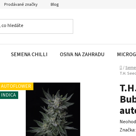
Prodávané značky
Blog
SEMENA CHILLI
OSIVA NA ZAHRADU
MICROG
Domů
/
Seme
T.H. See
T.H
AUTOFLOWER
INDICA
Bub
aut
Průměr
Neohod
hodnoc
Značka