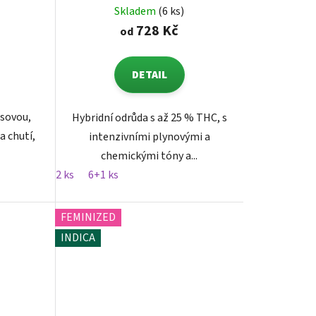
Skladem
(6 ks)
728 Kč
od
DETAIL
usovou,
Hybridní odrůda s až 25 % THC, s
a chutí,
intenzivními plynovými a
chemickými tóny a...
2 ks
6+1 ks
FEMINIZED
INDICA