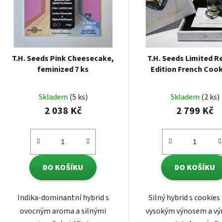
T.H. Seeds Pink Cheesecake,
T.H. Seeds Limited R
feminized 7 ks
Edition French Cook
Birthday Cake, regula
Skladem
(5 ks)
Skladem
(2 ks)
2 038 Kč
2 799 Kč
DO KOŠÍKU
DO KOŠÍKU
Indika-dominantní hybrid s
Silný hybrid s cookies 
ovocným aroma a silnými
vysokým výnosem a vý