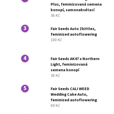
í
Plus, feminizovaná semena
konopí, samonakvétací
p
36 Kč
a
n
Fair Seeds Auto Zkittlez,
e
feminized autoflowering
l
100 Kč
Fair Seeds AK47 x Northern
Light, feminizovaná
semena konopí
36 Kč
Fair Seeds CALI WEED
Wedding Cake Auto,
feminized autoflowering
69 Kč