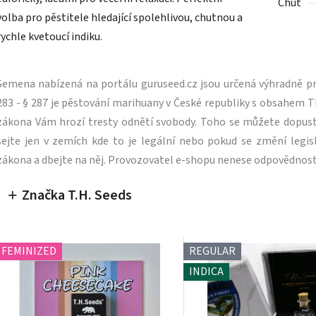
Chuť
volba pro pěstitele hledající spolehlivou, chutnou a
rychle kvetoucí indiku.
Semena nabízená na portálu guruseed.cz jsou určená výhradně pro
283 - § 287 je pěstování marihuany v České republiky s obsahe
zákona Vám hrozí tresty odnětí svobody. Toho se můžete dopus
sejte jen v zemích kde to je legální nebo pokud se změní legisl
zákona a dbejte na něj. Provozovatel e-shopu nenese odpovědnost
Značka T.H. Seeds
FEMINIZED
REGULAR
INDICA