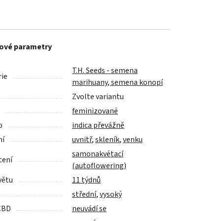
ové parametry
T.H. Seeds - semena
ie
marihuany, semena konopí
Zvolte variantu
feminizované
p
indica převážně
ní
uvnitř
,
skleník
,
venku
samonakvétací
tení
(autoflowering)
větu
11 týdnů
střední
,
vysoký
CBD
neuvádí se