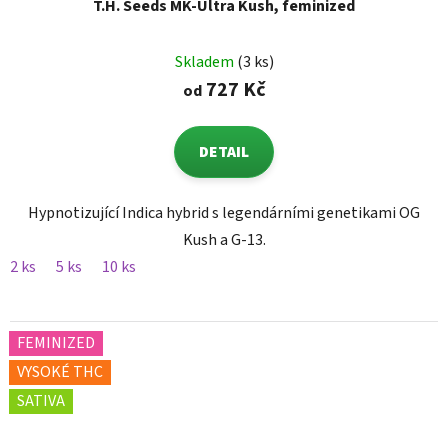
T.H. Seeds MK-Ultra Kush, feminized
Skladem
(3 ks)
727 Kč
od
DETAIL
Hypnotizující Indica hybrid s legendárními genetikami OG
Kush a G-13.
2 ks
5 ks
10 ks
FEMINIZED
VYSOKÉ THC
SATIVA