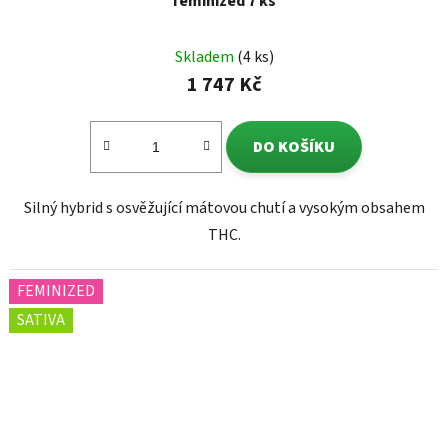
feminized 7 ks
Skladem
(4 ks)
1 747 Kč
DO KOŠÍKU
Silný hybrid s osvěžující mátovou chutí a vysokým obsahem
THC.
FEMINIZED
SATIVA