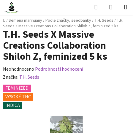
Přejít
Hledat
NÁKUPN
na
KOŠÍK
obsah
Domů
/
Semena marihuany
/
Podle značky, seedbanky
/
T.H. Seeds
/
T.H.
Seeds X Massive Creations Collaboration Shiloh Z, feminized 5 ks
T.H. Seeds X Massive
Creations Collaboration
Shiloh Z, feminized 5 ks
Průměrné
Neohodnoceno
Podrobnosti hodnocení
hodnocení
Značka:
T.H. Seeds
produktu
FEMINIZED
je
VYSOKÉ THC
0,0
INDICA
z
5
hvězdiček.