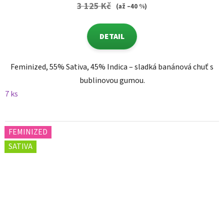
3 125 Kč
(až –40 %)
DETAIL
Feminized, 55% Sativa, 45% Indica – sladká banánová chuť s
bublinovou gumou.
7 ks
FEMINIZED
SATIVA