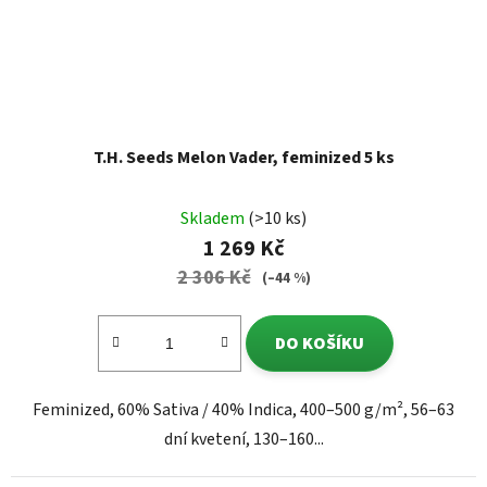
T.H. Seeds Melon Vader, feminized 5 ks
Skladem
(>10 ks)
1 269 Kč
2 306 Kč
(–44 %)
DO KOŠÍKU
Feminized, 60% Sativa / 40% Indica, 400–500 g/m², 56–63
dní kvetení, 130–160...