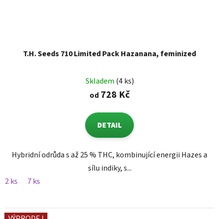
T.H. Seeds 710 Limited Pack Hazanana, feminized
Skladem
(4 ks)
728 Kč
od
DETAIL
Hybridní odrůda s až 25 % THC, kombinující energii Hazes a
sílu indiky, s...
2 ks
7 ks
VÝPRODEJ