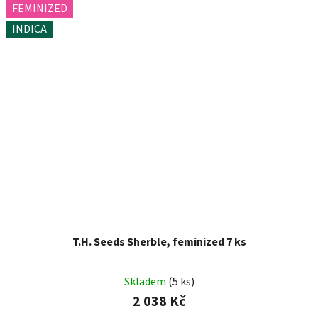
FEMINIZED
INDICA
T.H. Seeds Sherble, feminized 7 ks
Skladem
(5 ks)
2 038 Kč