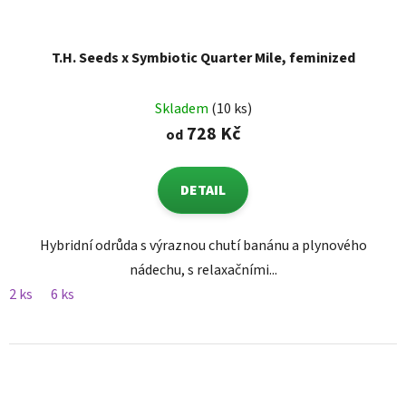
T.H. Seeds x Symbiotic Quarter Mile, feminized
Skladem
(10 ks)
728 Kč
od
DETAIL
Hybridní odrůda s výraznou chutí banánu a plynového
nádechu, s relaxačními...
2 ks
6 ks