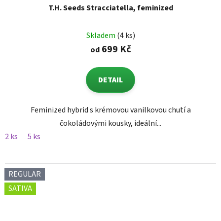
T.H. Seeds Stracciatella, feminized
Skladem
(4 ks)
699 Kč
od
DETAIL
Feminized hybrid s krémovou vanilkovou chutí a
čokoládovými kousky, ideální...
2 ks
5 ks
REGULAR
SATIVA