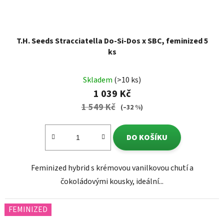
T.H. Seeds Stracciatella Do-Si-Dos x SBC, feminized 5
ks
Skladem
(>10 ks)
1 039 Kč
1 549 Kč
(–32 %)
DO KOŠÍKU
Feminized hybrid s krémovou vanilkovou chutí a
čokoládovými kousky, ideální...
FEMINIZED