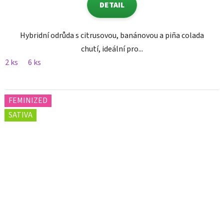
DETAIL
Hybridní odrůda s citrusovou, banánovou a piña colada
chutí, ideální pro...
2 ks
6 ks
FEMINIZED
SATIVA