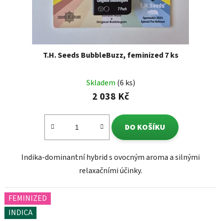
T.H. Seeds BubbleBuzz, feminized 7 ks
Skladem
(6 ks)
2 038 Kč
DO KOŠÍKU
Indika-dominantní hybrid s ovocným aroma a silnými
relaxačními účinky.
FEMINIZED
INDICA