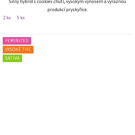
Silný hybrid s cookies chutí, vysokým výnosem a výraznou
produkcí pryskyřice.
2 ks
5 ks
FEMINIZED
VYSOKÉ THC
SATIVA