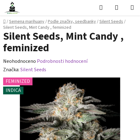
Přejít
Hledat
NÁKUPN
na
KOŠÍK
obsah
Domů
/
Semena marihuany
/
Podle značky, seedbanky
/
Silent Seeds
/
Silent Seeds, Mint Candy , feminized
Silent Seeds, Mint Candy ,
feminized
Průměrné
Neohodnoceno
Podrobnosti hodnocení
hodnocení
Značka:
Silent Seeds
produktu
FEMINIZED
je
INDICA
0,0
z
5
hvězdiček.