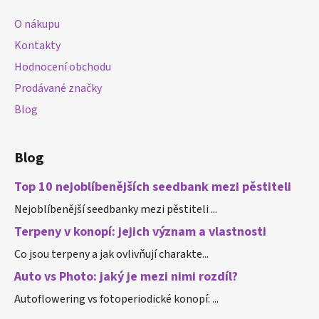
a
O nákupu
t
Kontakty
í
Hodnocení obchodu
Prodávané značky
Blog
Blog
Top 10 nejoblíbenějších seedbank mezi pěstiteli
Nejoblíbenější seedbanky mezi pěstiteli ...
Terpeny v konopí: jejich význam a vlastnosti
Co jsou terpeny a jak ovlivňují charakte...
Auto vs Photo: jaký je mezi nimi rozdíl?
Autoflowering vs fotoperiodické konopí: ...