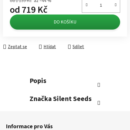
od 1 139 Kč
až –44 %
od
719 Kč
Měrná cena:
DO KOŠÍKU
Zeptat se
Hlídat
Sdílet
Popis
Značka
Silent Seeds
Z
á
Informace pro Vás
p