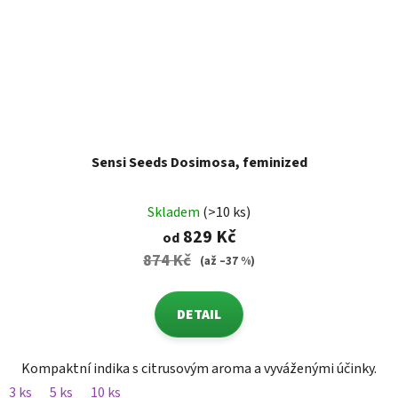
Sensi Seeds Dosimosa, feminized
Skladem
(>10 ks)
829 Kč
od
874 Kč
(až –37 %)
DETAIL
Kompaktní indika s citrusovým aroma a vyváženými účinky.
3 ks
5 ks
10 ks