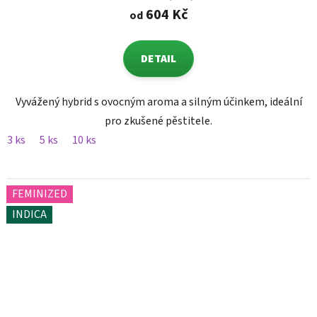
604 Kč
od
DETAIL
Vyvážený hybrid s ovocným aroma a silným účinkem, ideální
pro zkušené pěstitele.
3 ks
5 ks
10 ks
FEMINIZED
INDICA