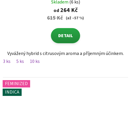
Skladem
(6 ks)
264 Kč
od
615 Kč
(až –57 %)
DETAIL
Vyvážený hybrid s citrusovým aroma a příjemným účinkem.
3 ks
5 ks
10 ks
FEMINIZED
INDICA