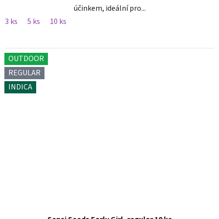
účinkem, ideální pro...
3 ks
5 ks
10 ks
OUTDOOR
REGULAR
INDICA