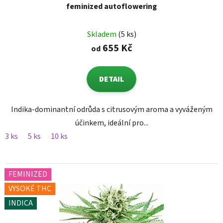
feminized autoflowering
Skladem
(5 ks)
655 Kč
od
DETAIL
Indika-dominantní odrůda s citrusovým aroma a vyváženým
účinkem, ideální pro...
3 ks
5 ks
10 ks
FEMINIZED
VYSOKÉ THC
INDICA