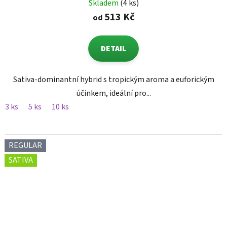
Skladem
(4 ks)
513 Kč
od
DETAIL
Sativa-dominantní hybrid s tropickým aroma a euforickým
účinkem, ideální pro...
3 ks
5 ks
10 ks
REGULAR
SATIVA