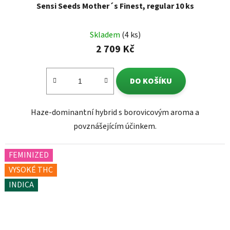
Sensi Seeds Mother´s Finest, regular 10 ks
Skladem
(4 ks)
2 709 Kč
DO KOŠÍKU
Haze-dominantní hybrid s borovicovým aroma a
povznášejícím účinkem.
FEMINIZED
VYSOKÉ THC
INDICA