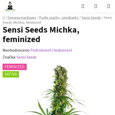
Přejít
Hledat
NÁKUPN
na
KOŠÍK
obsah
Domů
/
Semena marihuany
/
Podle značky, seedbanky
/
Sensi Seeds
/
Sensi
Seeds Michka, feminized
Sensi Seeds Michka,
feminized
Průměrné
Neohodnoceno
Podrobnosti hodnocení
hodnocení
Značka:
Sensi Seeds
produktu
FEMINIZED
je
SATIVA
0,0
z
5
hvězdiček.