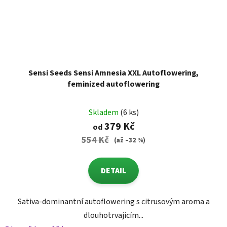
Sensi Seeds Sensi Amnesia XXL Autoflowering,
feminized autoflowering
Skladem
(6 ks)
379 Kč
od
554 Kč
(až –32 %)
DETAIL
Sativa-dominantní autoflowering s citrusovým aroma a
dlouhotrvajícím...