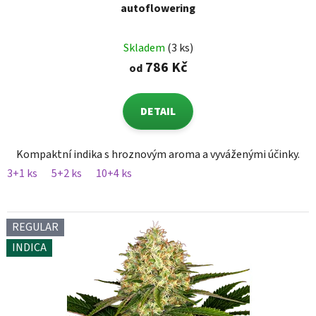
autoflowering
Skladem
(3 ks)
786 Kč
od
DETAIL
Kompaktní indika s hroznovým aroma a vyváženými účinky.
3+1 ks
5+2 ks
10+4 ks
REGULAR
INDICA