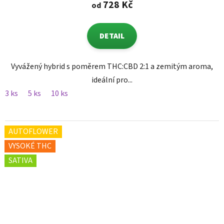
728 Kč
od
DETAIL
Vyvážený hybrid s poměrem THC:CBD 2:1 a zemitým aroma,
ideální pro...
3 ks
5 ks
10 ks
AUTOFLOWER
VYSOKÉ THC
SATIVA