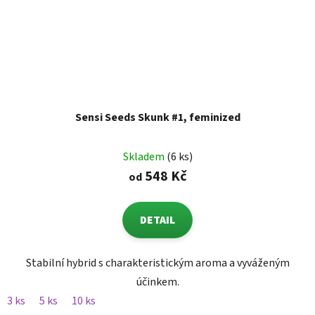
Sensi Seeds Skunk #1, feminized
Skladem
(6 ks)
548 Kč
od
DETAIL
Stabilní hybrid s charakteristickým aroma a vyváženým
účinkem.
3 ks
5 ks
10 ks