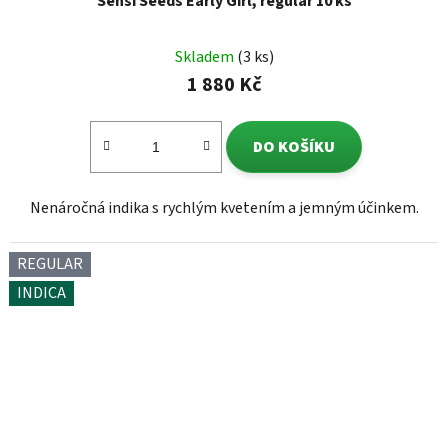
Sensi Seeds Early Girl, regular 10 ks
Skladem
(3 ks)
1 880 Kč
DO KOŠÍKU
Nenáročná indika s rychlým kvetením a jemným účinkem.
REGULAR
INDICA