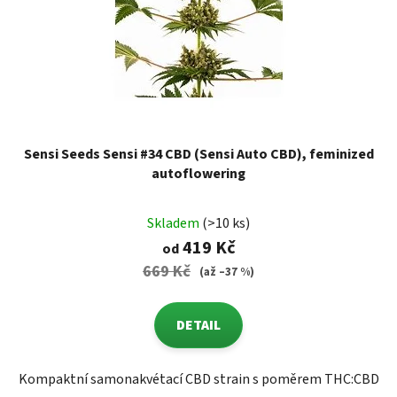
Sensi Seeds Sensi #34 CBD (Sensi Auto CBD), feminized
autoflowering
Skladem
(>10 ks)
419 Kč
od
669 Kč
(až –37 %)
DETAIL
Kompaktní samonakvétací CBD strain s poměrem THC:CBD