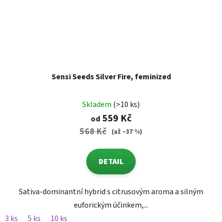
Sensi Seeds Silver Fire, feminized
Skladem
(>10 ks)
559 Kč
od
568 Kč
(až –37 %)
DETAIL
Sativa-dominantní hybrid s citrusovým aroma a silným
euforickým účinkem,...
3 ks
5 ks
10 ks