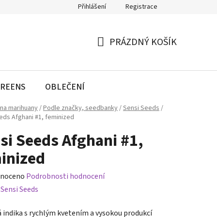
Přihlášení
Registrace
PRÁZDNÝ KOŠÍK
NÁKUPNÍ
KOŠÍK
REENS
OBLEČENÍ
na marihuany
/
Podle značky, seedbanky
/
Sensi Seeds
/
eds Afghani #1, feminized
si Seeds Afghani #1,
inized
né
noceno
Podrobnosti hodnocení
ení
:
Sensi Seeds
tu
á indika s rychlým kvetením a vysokou produkcí