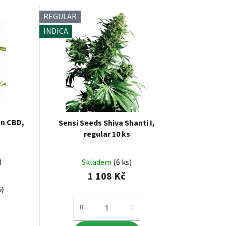
REGULAR
INDICA
an CBD,
Sensi Seeds Shiva Shanti I,
regular 10 ks
)
Skladem
(6 ks)
1 108 Kč
%)