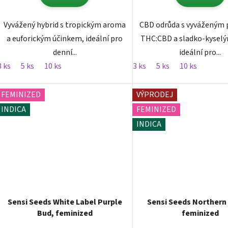
Vyvážený hybrid s tropickým aroma
CBD odrůda s vyvážený
a euforickým účinkem, ideální pro
THC:CBD a sladko-kysel
denní...
ideální pro...
3 ks
5 ks
10 ks
3 ks
5 ks
10 ks
FEMINIZED
VÝPRODEJ
INDICA
FEMINIZED
INDICA
Sensi Seeds White Label Purple
Sensi Seeds Northern 
Bud, feminized
feminized