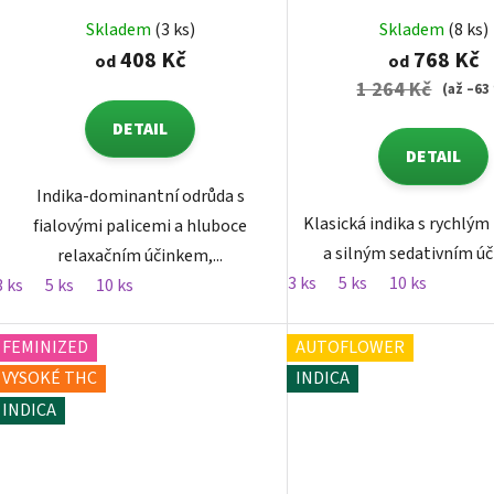
Skladem
(3 ks)
Skladem
(8 ks)
408 Kč
768 Kč
od
od
1 264 Kč
(až –63
DETAIL
DETAIL
Indika-dominantní odrůda s
Klasická indika s rychlý
fialovými palicemi a hluboce
a silným sedativním ú
relaxačním účinkem,...
3 ks
5 ks
10 ks
3 ks
5 ks
10 ks
FEMINIZED
AUTOFLOWER
VYSOKÉ THC
INDICA
INDICA