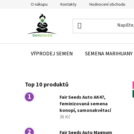
Přejít
O nákupu
Kontakty
Hodnocení obchodu
na
obsah
VÝPRODEJ SEMEN
SEMENA MARIHUANY
P
Top 10 produktů
o
s
Fair Seeds Auto AK47,
t
feminizovaná semena
r
konopí, samonakvétací
a
36 Kč
n
n
Fair Seeds Auto Magnum