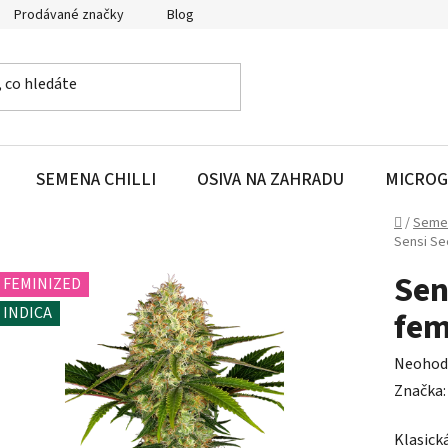
Prodávané značky
Blog
SEMENA CHILLI
OSIVA NA ZAHRADU
MICROG
Domů
/
Seme
Sensi Se
Sen
FEMINIZED
INDICA
fem
Průměr
Neohod
hodnoc
Značka
produk
Klasick
je