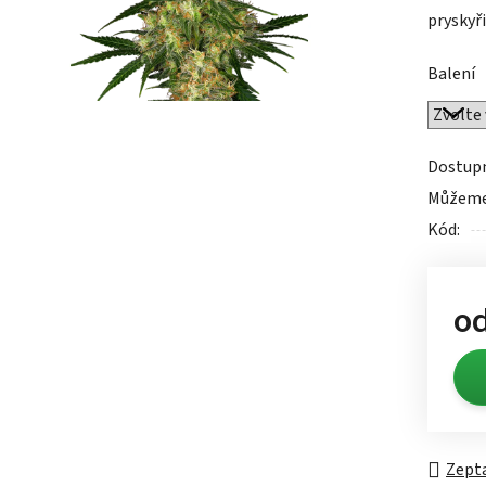
pryskyři
0,0
z
Balení
5
hvězdič
Dostup
Můžeme 
Kód:
o
Měrn
Zepta