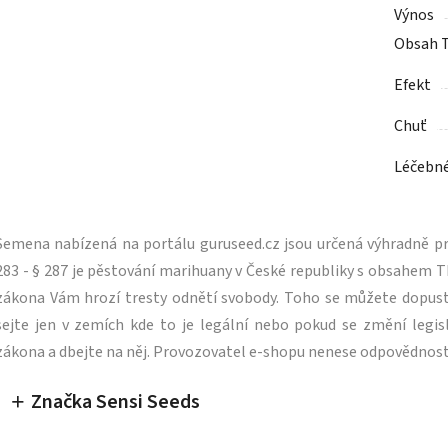
Výnos
Obsah 
Efekt
Chuť
Léčebn
Semena nabízená na portálu guruseed.cz jsou určená výhradně pro
283 - § 287 je pěstování marihuany v České republiky s obsahe
zákona Vám hrozí tresty odnětí svobody. Toho se můžete dopus
sejte jen v zemích kde to je legální nebo pokud se změní legisl
zákona a dbejte na něj. Provozovatel e-shopu nenese odpovědnost
Značka Sensi Seeds