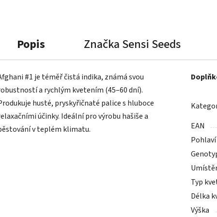
Popis
Značka
Sensi Seeds
Afghani #1 je téměř čistá indika, známá svou
Doplňk
robustností a rychlým kvetením (45–60 dní).
Produkuje husté, pryskyřičnaté palice s hluboce
Kategor
relaxačními účinky. Ideální pro výrobu hašiše a
EAN
pěstování v teplém klimatu.
Pohlaví
Genoty
Umístě
Typ kve
Délka k
Výška