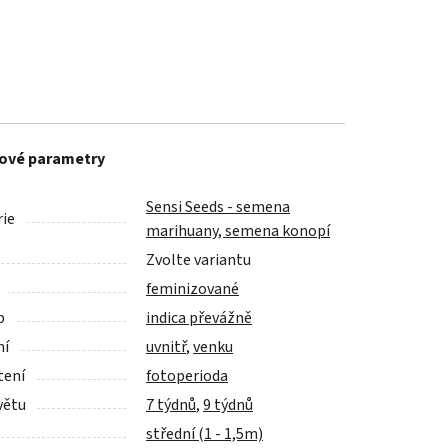
ové parametry
Sensi Seeds - semena
ie
marihuany, semena konopí
Zvolte variantu
feminizované
p
indica převážně
ní
uvnitř
,
venku
tení
fotoperioda
větu
7 týdnů
,
9 týdnů
střední (1 - 1,5m)