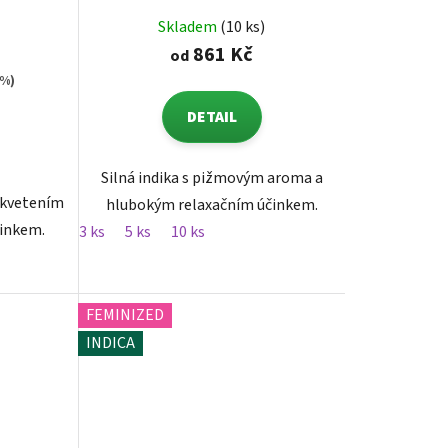
Skladem
(10 ks)
861 Kč
od
 %)
DETAIL
Silná indika s pižmovým aroma a
m kvetením
hlubokým relaxačním účinkem.
činkem.
3 ks
5 ks
10 ks
FEMINIZED
INDICA