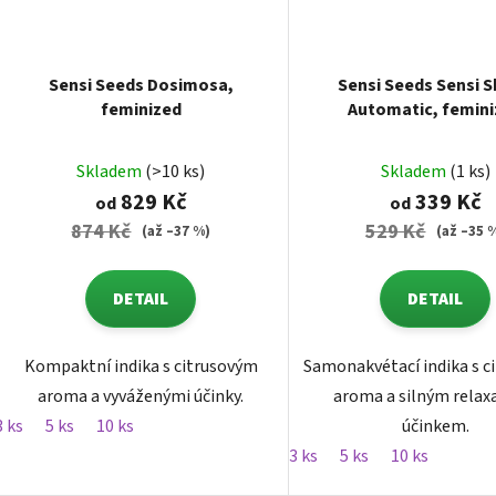
Sensi Seeds Dosimosa,
Sensi Seeds Sensi 
feminized
Automatic, femin
autoflowering
Skladem
(>10 ks)
Skladem
(1 ks)
829 Kč
339 Kč
od
od
874 Kč
529 Kč
(až –37 %)
(až –35 
DETAIL
DETAIL
Kompaktní indika s citrusovým
Samonakvétací indika s c
aroma a vyváženými účinky.
aroma a silným rela
3 ks
5 ks
10 ks
účinkem.
3 ks
5 ks
10 ks