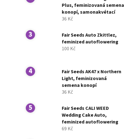
í
Plus, feminizovaná semena
konopí, samonakvétací
p
36 Kč
a
n
Fair Seeds Auto Zkittlez,
e
feminized autoflowering
l
100 Kč
Fair Seeds AK47 x Northern
Light, feminizovaná
semena konopí
36 Kč
Fair Seeds CALI WEED
Wedding Cake Auto,
feminized autoflowering
69 Kč