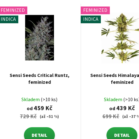
FEMINIZED
FEMINIZED
INDICA
INDICA
Sensi Seeds Critical Runtz,
Sensi Seeds Himalay
feminized
feminized
Skladem
(>10 ks)
Skladem
(>10 ks
459 Kč
439 Kč
od
od
729 Kč
699 Kč
(až –51 %)
(až –37 
DETAIL
DETAIL