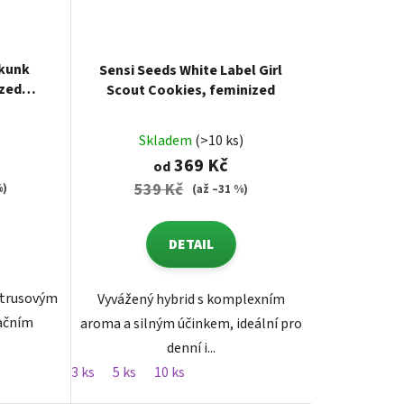
Skunk
Sensi Seeds White Label Girl
ized
Scout Cookies, feminized
Skladem
(>10 ks)
369 Kč
od
539 Kč
%)
(až –31 %)
DETAIL
itrusovým
Vyvážený hybrid s komplexním
xačním
aroma a silným účinkem, ideální pro
denní i...
3 ks
5 ks
10 ks