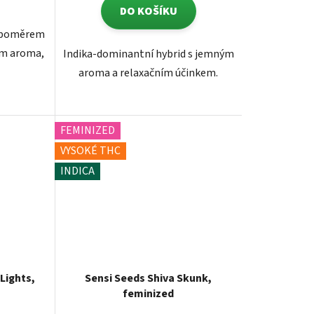
DO KOŠÍKU
m poměrem
ým aroma,
Indika-dominantní hybrid s jemným
aroma a relaxačním účinkem.
FEMINIZED
VYSOKÉ THC
INDICA
Lights,
Sensi Seeds Shiva Skunk,
feminized