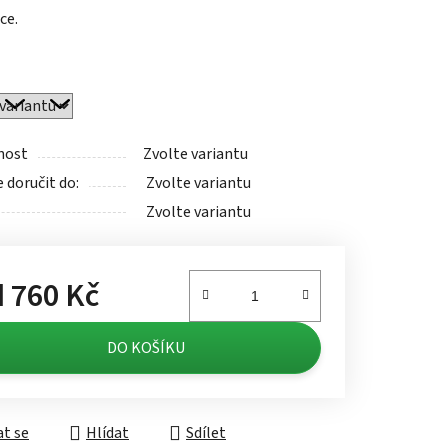
ce.
ek.
nost
Zvolte variantu
doručit do:
Zvolte variantu
Zvolte variantu
d
760 Kč
á cena:
DO KOŠÍKU
t se
Hlídat
Sdílet