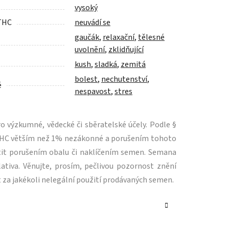
vysoký
THC
neuvádí se
gaučák
,
relaxační
,
tělesné
uvolnění
,
zklidňující
kush
,
sladká
,
zemitá
bolest
,
nechutenství
,
é
nespavost
,
stres
 výzkumné, vědecké či sběratelské účely. Podle §
m THC větším než 1% nezákonné a porušením tohoto
tit porušením obalu či naklíčením semen. Semana
ativa. Věnujte, prosím, pečlivou pozornost znění
 za jakékoli nelegální použití prodávaných semen.