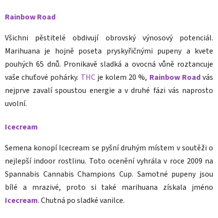
Rainbow Road
Všichni pěstitelé obdivují obrovský výnosový potenciál.
Marihuana je hojně poseta pryskyřičnými pupeny a kvete
pouhých 65 dnů. Pronikavě sladká a ovocná vůně roztancuje
vaše chuťové pohárky.
THC
je kolem 20 %,
Rainbow Road
vás
nejprve zavalí spoustou energie a v druhé fázi vás naprosto
uvolní.
Icecream
Semena konopí Icecream se pyšní druhým místem v soutěži o
nejlepší indoor rostlinu. Toto ocenění vyhrála v roce 2009 na
Spannabis Cannabis Champions Cup. Samotné pupeny jsou
bílé a mrazivé, proto si také marihuana získala jméno
Icecream
. Chutná po sladké vanilce.