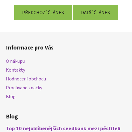
PŘEDCHOZÍ ČLÁNEK
DALŠÍ ČLÁNEK
Z
á
Informace pro Vás
p
a
O nákupu
t
Kontakty
í
Hodnocení obchodu
Prodávané značky
Blog
Blog
Top 10 nejoblíbenějších seedbank mezi pěstiteli