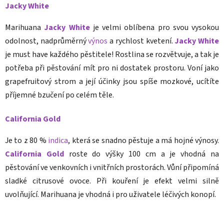
Jacky White
Marihuana
Jacky White
je velmi oblíbena pro svou vysokou
odolnost, nadprůměrný
výnos
a rychlost kvetení.
Jacky White
je must have každého pěstitele! Rostlina se rozvětvuje, a tak je
potřeba při pěstování mít pro ni dostatek prostoru. Voní jako
grapefruitový strom a její účinky jsou spíše mozkové, ucítíte
příjemné bzučení po celém těle.
California Gold
Je to z 80 %
indica
, která se snadno pěstuje a má hojné výnosy.
California Gold
roste do výšky 100 cm a je vhodná na
pěstování ve venkovních i vnitřních prostorách. Vůní připomíná
sladké citrusové ovoce. Při kouření je efekt velmi silně
uvolňující. Marihuana je vhodná i pro uživatele léčivých konopí.