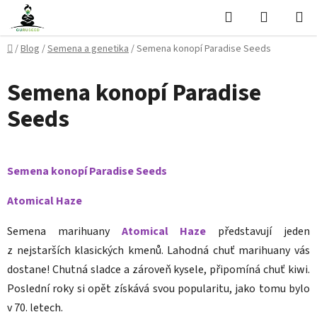
Přejít
Hledat
NÁKUPN
na
KOŠÍK
obsah
Domů
/
Blog
/
Semena a genetika
/
Semena konopí Paradise Seeds
Semena konopí Paradise
Seeds
Semena konopí Paradise Seeds
Atomical Haze
Semena marihuany
Atomical Haze
představují jeden
z nejstarších klasických kmenů. Lahodná chuť marihuany vás
dostane! Chutná sladce a zároveň kysele, připomíná chuť kiwi.
Poslední roky si opět získává svou popularitu, jako tomu bylo
v 70. letech.