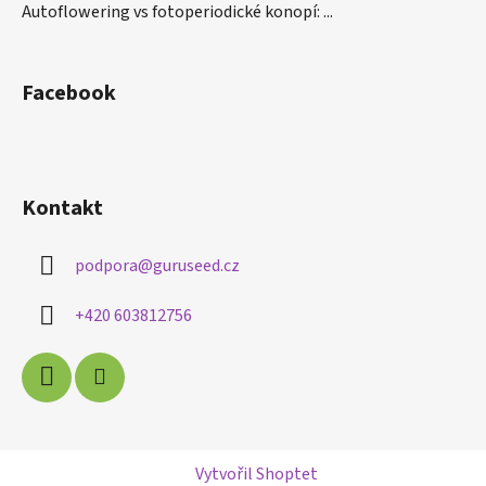
Autoflowering vs fotoperiodické konopí: ...
Facebook
Kontakt
podpora
@
guruseed.cz
+420 603812756
Vytvořil Shoptet