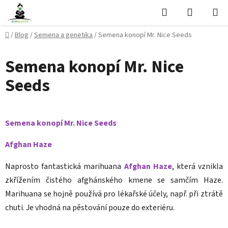
Přejít
Hledat
NÁKUPN
na
KOŠÍK
obsah
Domů
/
Blog
/
Semena a genetika
/
Semena konopí Mr. Nice Seeds
Semena konopí Mr. Nice
Seeds
Semena konopí Mr. Nice Seeds
Afghan Haze
Naprosto fantastická marihuana
Afghan Haze
, která vznikla
zkřížením čistého afghánského kmene se samčím Haze.
Marihuana se hojně používá pro lékařské účely, např. při ztrátě
chuti. Je vhodná na pěstování pouze do exteriéru.