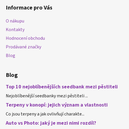
á
Informace pro Vás
p
a
O nákupu
t
Kontakty
í
Hodnocení obchodu
Prodávané značky
Blog
Blog
Top 10 nejoblíbenějších seedbank mezi pěstiteli
Nejoblíbenější seedbanky mezi pěstiteli ...
Terpeny v konopí: jejich význam a vlastnosti
Co jsou terpeny a jak ovlivňují charakte...
Auto vs Photo: jaký je mezi nimi rozdíl?