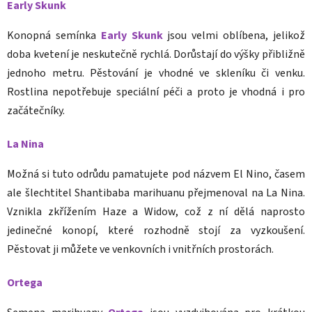
Early Skunk
Konopná semínka
Early Skunk
jsou velmi oblíbena, jelikož
doba kvetení je neskutečně rychlá. Dorůstají do výšky přibližně
jednoho metru. Pěstování je vhodné ve skleníku či venku.
Rostlina nepotřebuje speciální péči a proto je vhodná i pro
začátečníky.
La Nina
Možná si tuto odrůdu pamatujete pod názvem El Nino, časem
ale šlechtitel Shantibaba marihuanu přejmenoval na La Nina.
Vznikla zkřížením Haze a Widow, což z ní dělá naprosto
jedinečné konopí, které rozhodně stojí za vyzkoušení.
Pěstovat ji můžete ve venkovních i vnitřních prostorách.
Ortega