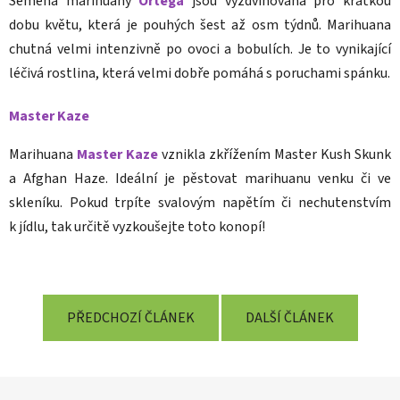
Semena marihuany
Ortega
jsou vyzdvihována pro krátkou
dobu květu, která je pouhých šest až osm týdnů. Marihuana
chutná velmi intenzivně po ovoci a bobulích. Je to vynikající
léčivá rostlina, která velmi dobře pomáhá s poruchami spánku.
Master Kaze
Marihuana
Master Kaze
vznikla zkřížením Master Kush Skunk
a Afghan Haze. Ideální je pěstovat marihuanu venku či ve
skleníku. Pokud trpíte svalovým napětím či nechutenstvím
k jídlu, tak určitě vyzkoušejte toto konopí!
PŘEDCHOZÍ ČLÁNEK
DALŠÍ ČLÁNEK
Z