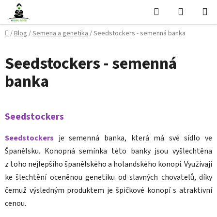
Přejít
Hledat
NÁKUPN
na
KOŠÍK
obsah
Domů
/
Blog
/
Semena a genetika
/
Seedstockers - semenná banka
Seedstockers - semenná
banka
Seedstockers
Seedstockers
je semenná banka, která má své sídlo ve
Španělsku. Konopná semínka této banky jsou vyšlechtěna
z toho nejlepšího španělského a holandského konopí. Využívají
ke šlechtění oceněnou genetiku od slavných chovatelů, díky
čemuž výsledným produktem je špičkové konopí s atraktivní
cenou.