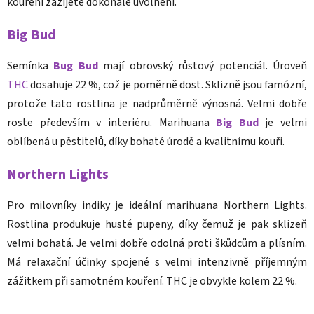
kouření zažijete dokonalé uvolnění.
Big Bud
Semínka
Bug Bud
mají obrovský růstový potenciál. Úroveň
THC
dosahuje 22 %, což je poměrně dost. Sklizně jsou famózní,
protože tato rostlina je nadprůměrně výnosná. Velmi dobře
roste především v interiéru. Marihuana
Big Bud
je velmi
oblíbená u pěstitelů, díky bohaté úrodě a kvalitnímu kouři.
Northern Lights
Pro milovníky indiky je ideální marihuana Northern Lights.
Rostlina produkuje husté pupeny, díky čemuž je pak sklizeň
velmi bohatá. Je velmi dobře odolná proti škůdcům a plísním.
Má relaxační účinky spojené s velmi intenzivně příjemným
zážitkem při samotném kouření. THC je obvykle kolem 22 %.