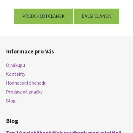
PŘEDCHOZÍ ČLÁNEK
DALŠÍ ČLÁNEK
Z
á
Informace pro Vás
p
a
O nákupu
t
Kontakty
í
Hodnocení obchodu
Prodávané značky
Blog
Blog