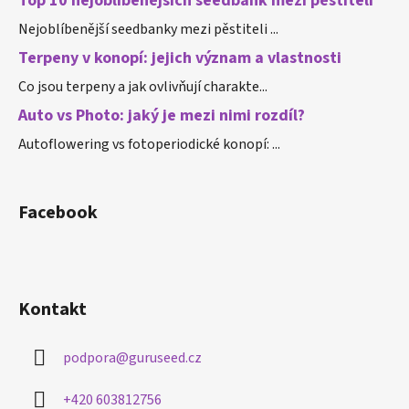
Top 10 nejoblíbenějších seedbank mezi pěstiteli
Nejoblíbenější seedbanky mezi pěstiteli ...
Terpeny v konopí: jejich význam a vlastnosti
Co jsou terpeny a jak ovlivňují charakte...
Auto vs Photo: jaký je mezi nimi rozdíl?
Autoflowering vs fotoperiodické konopí: ...
Facebook
Kontakt
podpora
@
guruseed.cz
+420 603812756