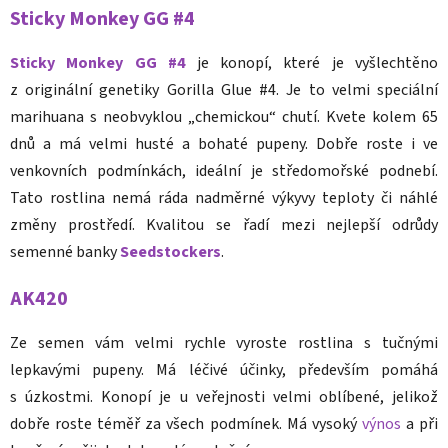
Sticky Monkey GG #4
Sticky Monkey GG #4
je konopí, které je vyšlechtěno
z originální genetiky Gorilla Glue #4. Je to velmi speciální
marihuana s neobvyklou „chemickou“ chutí. Kvete kolem 65
dnů a má velmi husté a bohaté pupeny. Dobře roste i ve
venkovních podmínkách, ideální je středomořské podnebí.
Tato rostlina nemá ráda nadměrné výkyvy teploty či náhlé
změny prostředí. Kvalitou se řadí mezi nejlepší odrůdy
semenné banky
Seedstockers
.
AK420
Ze semen vám velmi rychle vyroste rostlina s tučnými
lepkavými pupeny. Má léčivé účinky, především pomáhá
s úzkostmi. Konopí je u veřejnosti velmi oblíbené, jelikož
dobře roste téměř za všech podmínek. Má vysoký
výnos
a při