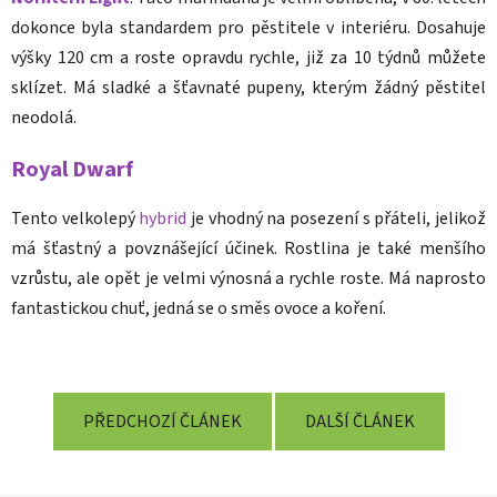
dokonce byla standardem pro pěstitele v interiéru. Dosahuje
výšky 120 cm a roste opravdu rychle, již za 10 týdnů můžete
sklízet. Má sladké a šťavnaté pupeny, kterým žádný pěstitel
neodolá.
Royal Dwarf
Tento velkolepý
hybrid
je vhodný na posezení s přáteli, jelikož
má šťastný a povznášející účinek. Rostlina je také menšího
vzrůstu, ale opět je velmi výnosná a rychle roste. Má naprosto
fantastickou chuť, jedná se o směs ovoce a koření.
PŘEDCHOZÍ ČLÁNEK
DALŠÍ ČLÁNEK