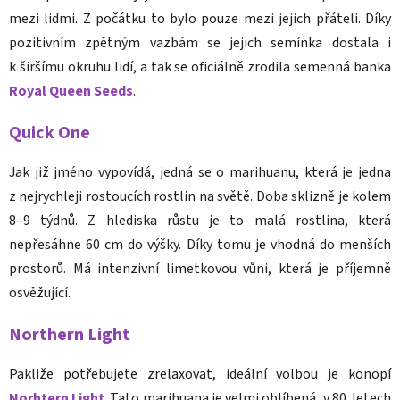
mezi lidmi. Z počátku to bylo pouze mezi jejich přáteli. Díky
pozitivním zpětným vazbám se jejich semínka dostala i
k širšímu okruhu lidí, a tak se oficiálně zrodila semenná banka
Royal Queen Seeds
.
Quick One
Jak již jméno vypovídá, jedná se o marihuanu, která je jedna
z nejrychleji rostoucích rostlin na světě. Doba sklizně je kolem
8–9 týdnů. Z hlediska růstu je to malá rostlina, která
nepřesáhne 60 cm do výšky. Díky tomu je vhodná do menších
prostorů. Má intenzivní limetkovou vůni, která je příjemně
osvěžující.
Northern Light
Pakliže potřebujete zrelaxovat, ideální volbou je konopí
Norhtern Light
. Tato marihuana je velmi oblíbená, v 80. letech