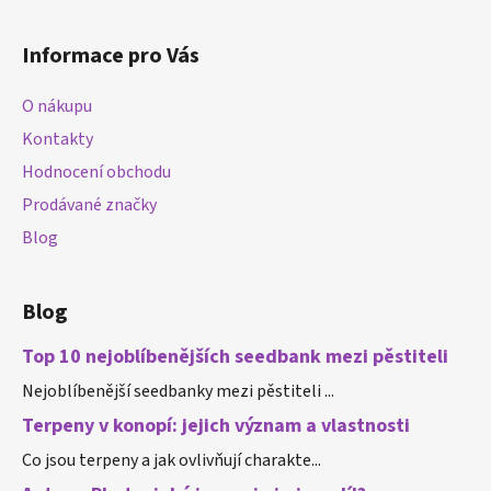
Z
á
Informace pro Vás
p
a
O nákupu
t
Kontakty
í
Hodnocení obchodu
Prodávané značky
Blog
Blog
Top 10 nejoblíbenějších seedbank mezi pěstiteli
Nejoblíbenější seedbanky mezi pěstiteli ...
Terpeny v konopí: jejich význam a vlastnosti
Co jsou terpeny a jak ovlivňují charakte...