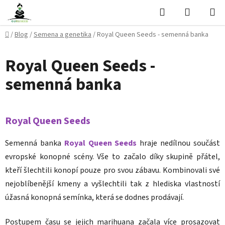
Přejít
Hledat
NÁKUPN
na
KOŠÍK
obsah
Domů
/
Blog
/
Semena a genetika
/
Royal Queen Seeds - semenná banka
Royal Queen Seeds -
semenná banka
Royal Queen Seeds
Semenná banka
Royal Queen Seeds
hraje nedílnou součást
evropské konopné scény. Vše to začalo díky skupině přátel,
kteří šlechtili konopí pouze pro svou zábavu. Kombinovali své
nejoblíbenější kmeny a vyšlechtili tak z hlediska vlastností
úžasná konopná semínka, která se dodnes prodávají.
Postupem času se jejich marihuana začala více prosazovat