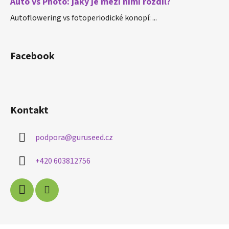
Auto vs Photo: jaký je mezi nimi rozdíl?
Autoflowering vs fotoperiodické konopí: ...
Facebook
Kontakt
podpora
@
guruseed.cz
+420 603812756