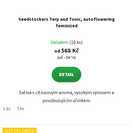
Seedstockers Terp and Tonic, autoflowering
feminized
Skladem
(10 ks)
568 Kč
od
(až –36 %)
DETAIL
Sativa s citrusovým aroma, vysokým výnosem a
povzbuzujícím účinkem.
1 ks
3 ks
AUTOFLOWER