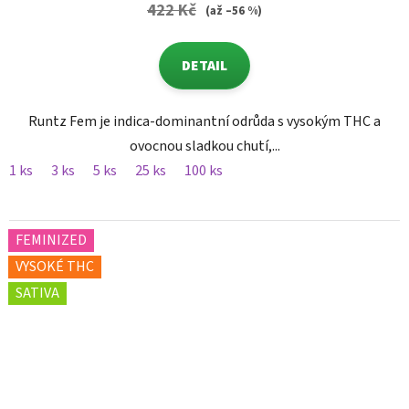
422 Kč
(až –56 %)
DETAIL
Runtz Fem je indica-dominantní odrůda s vysokým THC a
ovocnou sladkou chutí,...
1 ks
3 ks
5 ks
25 ks
100 ks
FEMINIZED
VYSOKÉ THC
SATIVA