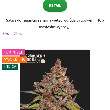
DETAIL
Sativa dominantní samonakvétací odrůda s vysokým THC a
masivními výnosy,...
3 ks
25 ks
FEMINIZED
VYSOKÉ THC
INDICA