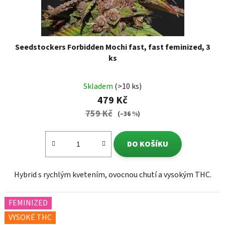
Seedstockers Forbidden Mochi fast, fast feminized, 3
ks
Skladem
(>10 ks)
479 Kč
759 Kč
(–36 %)
DO KOŠÍKU
Hybrid s rychlým kvetením, ovocnou chutí a vysokým THC.
FEMINIZED
VYSOKÉ THC