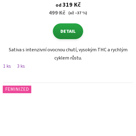
319 Kč
od
499 Kč
(až –37 %)
DETAIL
Sativa s intenzivní ovocnou chutí, vysokým THC a rychlým
cyklem růstu.
1 ks
3 ks
FEMINIZED