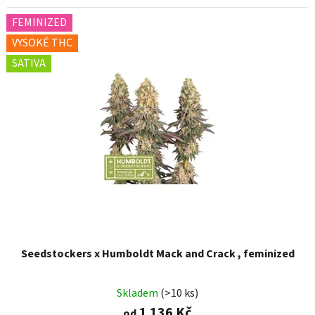
FEMINIZED
VYSOKÉ THC
SATIVA
Seedstockers x Humboldt Mack and Crack , feminized
Skladem
(>10 ks)
1 136 Kč
od