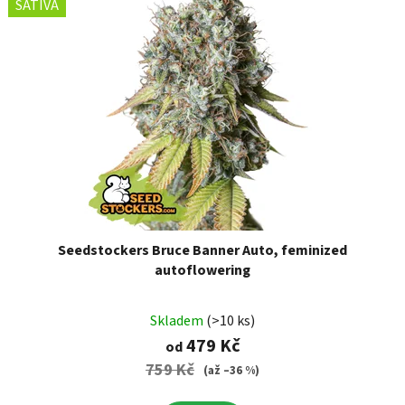
SATIVA
Seedstockers Bruce Banner Auto, feminized
autoflowering
Skladem
(>10 ks)
479 Kč
od
759 Kč
(až –36 %)