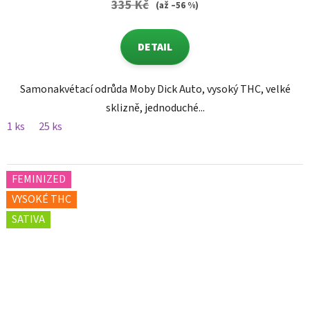
335 Kč
(až –56 %)
DETAIL
Samonakvétací odrůda Moby Dick Auto, vysoký THC, velké
sklizně, jednoduché...
1 ks
25 ks
FEMINIZED
VYSOKÉ THC
SATIVA