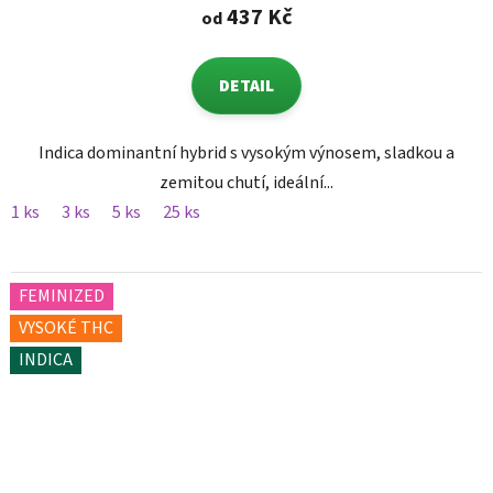
437 Kč
od
DETAIL
Indica dominantní hybrid s vysokým výnosem, sladkou a
zemitou chutí, ideální...
1 ks
3 ks
5 ks
25 ks
FEMINIZED
VYSOKÉ THC
INDICA