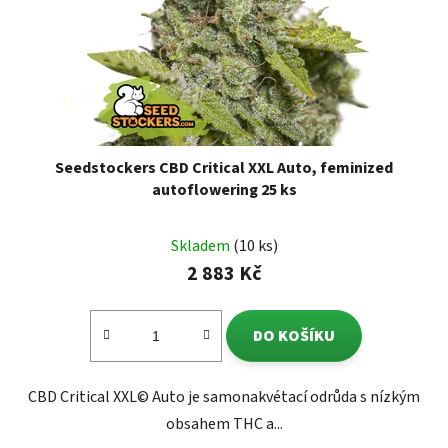
Seedstockers CBD Critical XXL Auto, feminized
autoflowering 25 ks
Skladem
(10 ks)
2 883 Kč
DO KOŠÍKU
CBD Critical XXL© Auto je samonakvétací odrůda s nízkým
obsahem THC a...