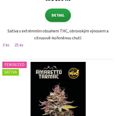
DETAIL
Sativa s extrémním obsahem THC, obrovským výnosem a
citrusově-kořeněnou chutí.
3 ks
25 ks
FEMINIZED
SATIVA