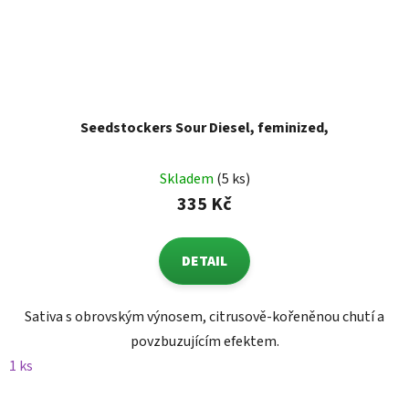
Seedstockers Sour Diesel, feminized,
Skladem
(5 ks)
335 Kč
DETAIL
Sativa s obrovským výnosem, citrusově-kořeněnou chutí a
povzbuzujícím efektem.
1 ks