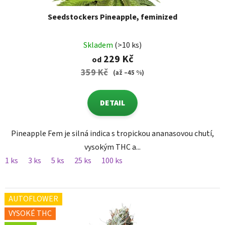
Seedstockers Pineapple, feminized
Skladem
(>10 ks)
229 Kč
od
359 Kč
(až –45 %)
DETAIL
Pineapple Fem je silná indica s tropickou ananasovou chutí,
vysokým THC a...
1 ks
3 ks
5 ks
25 ks
100 ks
AUTOFLOWER
VYSOKÉ THC