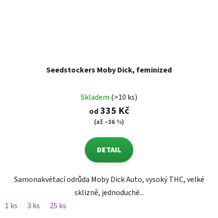
Seedstockers Moby Dick, feminized
Skladem
(>10 ks)
335 Kč
od
(až –36 %)
DETAIL
Samonakvétací odrůda Moby Dick Auto, vysoký THC, velké
sklizně, jednoduché...
1 ks
3 ks
25 ks