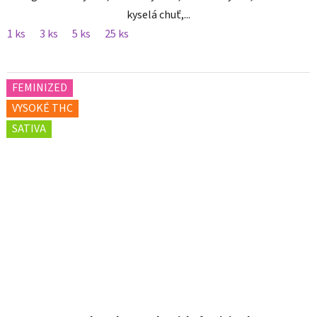
kyselá chuť,...
1 ks
3 ks
5 ks
25 ks
FEMINIZED
VYSOKÉ THC
SATIVA