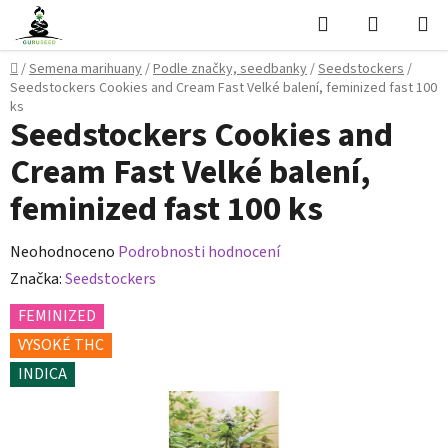
Přejít
Hledat
NÁKUPN
na
KOŠÍK
obsah
Domů
/
Semena marihuany
/
Podle značky, seedbanky
/
Seedstockers
/
Seedstockers Cookies and Cream Fast Velké balení, feminized fast 100
ks
Seedstockers Cookies and
Cream Fast Velké balení,
feminized fast 100 ks
Průměrné
Neohodnoceno
Podrobnosti hodnocení
hodnocení
Značka:
Seedstockers
produktu
FEMINIZED
je
VYSOKÉ THC
0,0
INDICA
z
5
hvězdiček.