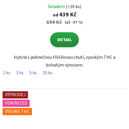
Skladem
(>10 ks)
439 Kč
od
699 Kč
(až –37 %)
DETAIL
Hybrid s jedinečnou třešňovou chutí, vysokým THC a
bohatým výnosem.
1 ks
3 ks
5 ks
25 ks
VÝPRODEJ
FEMINIZED
VYSOKÉ THC