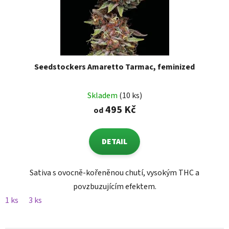
Seedstockers Amaretto Tarmac, feminized
Skladem
(10 ks)
495 Kč
od
DETAIL
Sativa s ovocně-kořeněnou chutí, vysokým THC a
povzbuzujícím efektem.
1 ks
3 ks